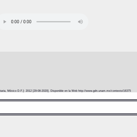
itaria, México D.F.]: 2012 [29-08-2020]. Disponible en la Web http://www.gdn.unam.mx/contexto/16375