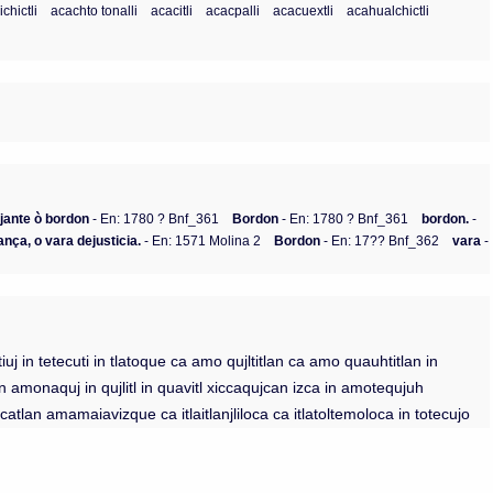
chictli
acachto tonalli
acacitli
acacpalli
acacuextli
acahualchictli
jante ò bordon
- En: 1780 ? Bnf_361
Bordon
- En: 1780 ? Bnf_361
bordon.
-
ança, o vara dejusticia.
- En: 1571 Molina 2
Bordon
- En: 17?? Bnf_362
vara
-
j in tetecuti in tlatoque ca amo qujltitlan ca amo quauhtitlan in
lan amonaquj in qujlitl in quavitl xiccaqujcan izca in amotequjuh
zcatlan amamaiavizque ca itlaitlanjliloca ca itlatoltemoloca in totecujo