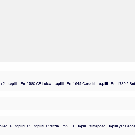
a 2
topilli
- En: 1580 CF Index
topilli
- En: 1645 Carochi
topilli
- En: 1780 ? Bn
pileque
topilhuan
topilhuantzitzin
topilli +
topilli itzintepozo
topilli yacatep