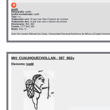
topilli
Paleografía:
topille
Grafía normalizada:
topilli
Tipo:
r.n.
Traducción uno:
El que trae Vara ô baston de Juztisia
Traducción dos:
el que trae vara o baston de juztisia
Diccionario:
Bnf_362
Fuente:
17?? Bnf_362
Notas:
Esp: ô--
Gran Diccionario Náhuatl [en línea]. Universidad Nacional Autónoma de México [Ciudad Univers
MH: CUAUHQUECHOLLAN - 387_882v
Elemento:
topilli