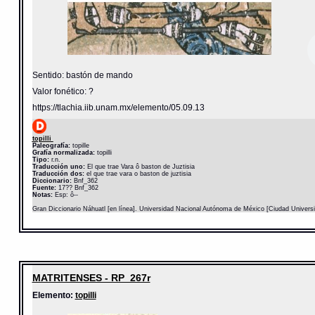
Sentido: bastón de mando
Valor fonético: ?
https://tlachia.iib.unam.mx/elemento/05.09.13
topilli
Paleografía:
topille
Grafía normalizada:
topilli
Tipo:
r.n.
Traducción uno:
El que trae Vara ô baston de Juztisia
Traducción dos:
el que trae vara o baston de juztisia
Diccionario:
Bnf_362
Fuente:
17?? Bnf_362
Notas:
Esp: ô--
Gran Diccionario Náhuatl [en línea]. Universidad Nacional Autónoma de México [Ciudad Univers
MATRITENSES - RP_267r
Elemento:
topilli