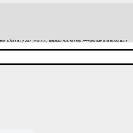
itaria, México D.F.]: 2012 [29-08-2020]. Disponible en la Web http://www.gdn.unam.mx/contexto/16375