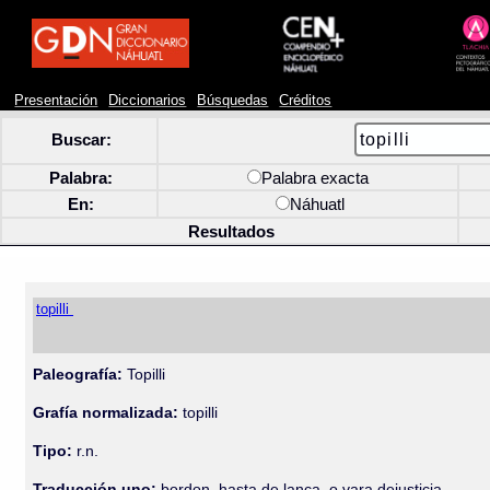
Presentación
Diccionarios
Búsquedas
Créditos
Buscar:
Palabra:
Palabra exacta
En:
Náhuatl
Resultados
topilli
Paleografía:
Topilli
Grafía normalizada:
topilli
Tipo:
r.n.
Traducción uno:
bordon, hasta de lança, o vara dejusticia.