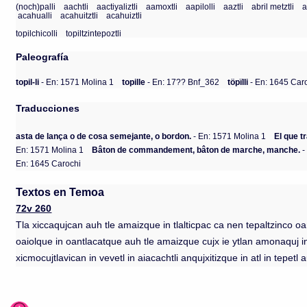
(noch)palli
aachtli
aactiyaliztli
aamoxtli
aapilolli
aaztli
abril metztli
a
acahualli
acahuitztli
acahuiztli
topilchicolli
topiltzintepoztli
Paleografía
topil-li
- En: 1571 Molina 1
topille
- En: 17?? Bnf_362
töpïlli
- En: 1645 Car
Traducciones
asta de lança o de cosa semejante, o bordon.
- En: 1571 Molina 1
El que t
En: 1571 Molina 1
Bâton de commandement, bâton de marche, manche.
-
En: 1645 Carochi
Textos en Temoa
72v 260
Tla xiccaqujcan auh tle amaizque in tlalticpac ca nen tepaltzinco oa
oaiolque in oantlacatque auh tle amaizque cujx ie ytlan amonaquj 
xicmocujtlavican in vevetl in aiacachtli anqujxitizque in atl in tepet