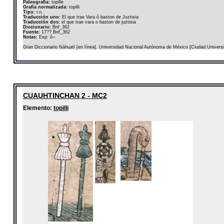
Paleografía:
topille
Grafía normalizada:
topilli
Tipo:
r.n.
Traducción uno:
El que trae Vara ô baston de Juztisia
Traducción dos:
el que trae vara o baston de juztisia
Diccionario:
Bnf_362
Fuente:
17?? Bnf_362
Notas:
Esp: ô--
Gran Diccionario Náhuatl [en línea]. Universidad Nacional Autónoma de México [Ciudad Univers
CUAUHTINCHAN 2 - MC2
Elemento:
topilli