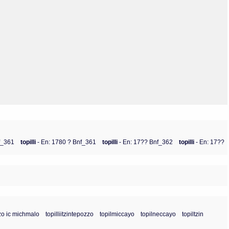
Olmos_V
Paredes
Rincón
Sahagún Escolio
Tezozomoc
Tzinacapan
Wimmer
f_361
topilli
- En: 1780 ? Bnf_361
topilli
- En: 17?? Bnf_362
topilli
- En: 17??
ozo ic michmalo
topilliitzintepozzo
topilmiccayo
topilneccayo
topiltzin