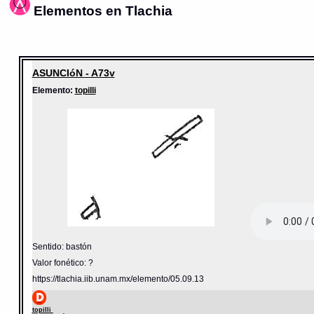
Elementos en Tlachia
ASUNCIóN - A73v
Elemento:
topilli
Sentido: bastón
Valor fonético: ?
https://tlachia.iib.unam.mx/elemento/05.09.13
topilli