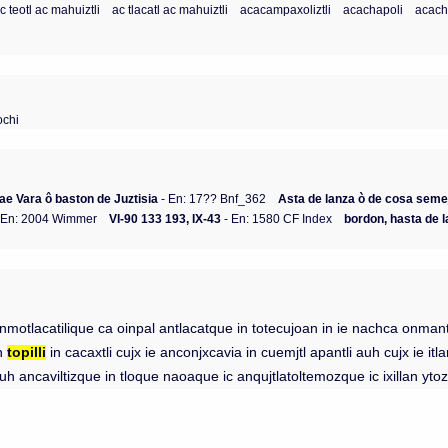
c teotl ac mahuiztli
ac tlacatl ac mahuiztli
acacampaxoliztli
acachapoli
acachi
ochi
rae Vara ô baston de Juztisia
- En: 17?? Bnf_362
Asta de lanza ò de cosa seme
 En: 2004 Wimmer
VI-90 133 193, IX-43
- En: 1580 CF Index
bordon, hasta de l
nmotlacatilique ca oinpal antlacatque in totecujoan in ie nachca onmantiu
in
topilli
in cacaxtli cujx ie anconjxcavia in cuemjtl apantli auh cujx ie it
l auh ancaviltizque in tloque naoaque ic anqujtlatoltemozque ic ixillan yto