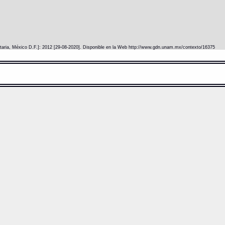
itaria, México D.F.]: 2012 [29-08-2020]. Disponible en la Web http://www.gdn.unam.mx/contexto/16375