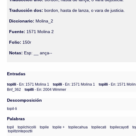
Traducción dos:
bordon, hasta de lanza, o vara de justicia.
Diccionario:
Molina_2
Fuente:
1571 Molina 2
Folio:
150r
Notas:
Esp: __ ança--
Entradas
topilli
- En: 1571 Molina 1
topilli
- En: 1571 Molina 1
topilli
- En: 1571 Molin
Bnf_362
topilli
- En: 2004 Wimmer
Descomposición
topil-li
Palabras
topil
topilchicolli
topile
topile +
topilecahua
topilecati
topilecayotl
to
topiltzintepoztli