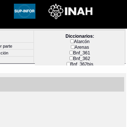
Diccionarios:
Alarcón
r parte
Arenas
Bnf_361
cción
Bnf_362
Bnf_362bis
Carochi
CF_INDEX
Clavijero
Cortés y Zedeño
Docs_México
Durán
Guerra
Mecayapan
Molina_1
Molina_2
Olmos_G