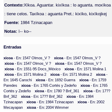
Contexto:
Xïkoa. Aguantar. kixïkoa : lo aguanta. moxïkoa
: tiene celos. Taxïkoa : aguanta Pret.: kixïko, kixïkojkej
Fuente:
1984 Tzinacapan
Notas:
ï-- ko--
Entradas
xicoa
- En: 1547 Olmos_V ?
xicoa
- En: 1547 Olmos_V ?
xicoa
- En: 1547 Olmos_V ?
xicoa
- En: 1547 Olmos_V ?
xicoa
- En: 1551-95 Docs_México
xicoa
- En: 1571 Molina 1
xicoa
- En: 1571 Molina 2
xicoa
- En: 1571 Molina 2
xicoa
-
En: 1645 Carochi
xicoa
- En: 1692 Guerra
xicoa
- En: 1759
Paredes
xicoa
- En: 1765 Cortés y Zedeño
xicoa
- En: 1765
Cortés y Zedeño
xicoa
- En: 1780 ? Bnf_361
xicoa
- En: 17??
Bnf_362
xicoa
- En: 17?? Bnf_362
xicoa
- En: 1984
Tzinacapan
xicoa
- En: 1984 Tzinacapan
xicoa
- En: 2002
Mecayapan
xicoa
- En: 2004 Wimmer