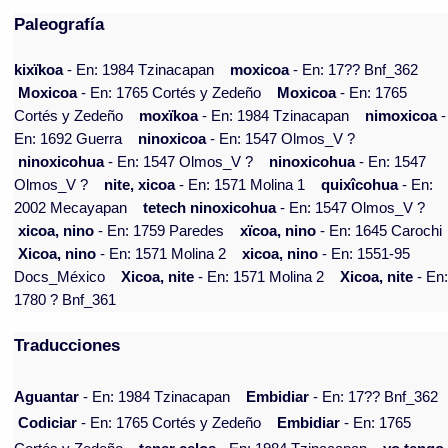
Paleografía
kixïkoa
- En: 1984 Tzinacapan
moxicoa
- En: 17?? Bnf_362
Moxicoa
- En: 1765 Cortés y Zedeño
Moxicoa
- En: 1765
Cortés y Zedeño
moxïkoa
- En: 1984 Tzinacapan
nimoxicoa
-
En: 1692 Guerra
ninoxicoa
- En: 1547 Olmos_V ?
ninoxicohua
- En: 1547 Olmos_V ?
ninoxicohua
- En: 1547
Olmos_V ?
nite, xicoa
- En: 1571 Molina 1
quixîcohua
- En:
2002 Mecayapan
tetech ninoxicohua
- En: 1547 Olmos_V ?
xicoa, nino
- En: 1759 Paredes
xïcoa, nino
- En: 1645 Carochi
Xicoa, nino
- En: 1571 Molina 2
xicoa, nino
- En: 1551-95
Docs_México
Xicoa, nite
- En: 1571 Molina 2
Xicoa, nite
- En
1780 ? Bnf_361
Traducciones
Aguantar
- En: 1984 Tzinacapan
Embidiar
- En: 17?? Bnf_362
Codiciar
- En: 1765 Cortés y Zedeño
Embidiar
- En: 1765