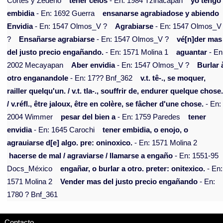
Cortés y Zedeño
tener celos
- En: 1984 Tzinacapan
yo tengo
embidia
- En: 1692 Guerra
ensanarse agrabiadose y abiendo
Envidia
- En: 1547 Olmos_V ?
Agrabiarse
- En: 1547 Olmos_V
?
Ensañarse agrabiarse
- En: 1547 Olmos_V ?
vé[n]der mas
del justo precio engañando.
- En: 1571 Molina 1
aguantar
- En
2002 Mecayapan
Aber envidia
- En: 1547 Olmos_V ?
Burlar 
otro enganandole
- En: 17?? Bnf_362
v.t. tê-., se moquer,
railler quelqu'un. / v.t. tla-., souffrir de, endurer quelque chose
/ v.réfl., être jaloux, être en colère, se fâcher d'une chose.
- En:
2004 Wimmer
pesar del bien a
- En: 1759 Paredes
tener
envidia
- En: 1645 Carochi
tener embidia, o enojo, o
agrauiarse d[e] algo. pre: oninoxico.
- En: 1571 Molina 2
hacerse de mal / agraviarse / llamarse a engaño
- En: 1551-95
Docs_México
engañar, o burlar a otro. preter: onitexico.
- En:
1571 Molina 2
Vender mas del justo precio engañando
- En:
1780 ? Bnf_361
Contacto