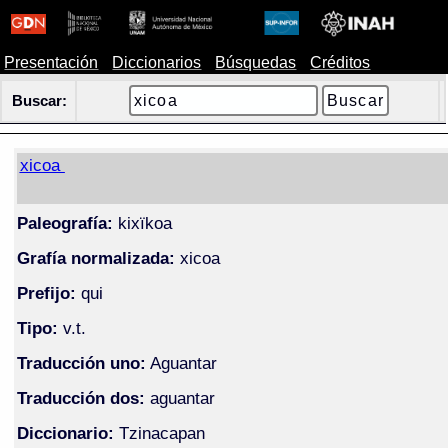
Presentación
Diccionarios
Búsquedas
Créditos
Buscar:
xicoa
Paleografía:
kixïkoa
Grafía normalizada:
xicoa
Prefijo:
qui
Tipo:
v.t.
Traducción uno:
Aguantar
Traducción dos:
aguantar
Diccionario:
Tzinacapan