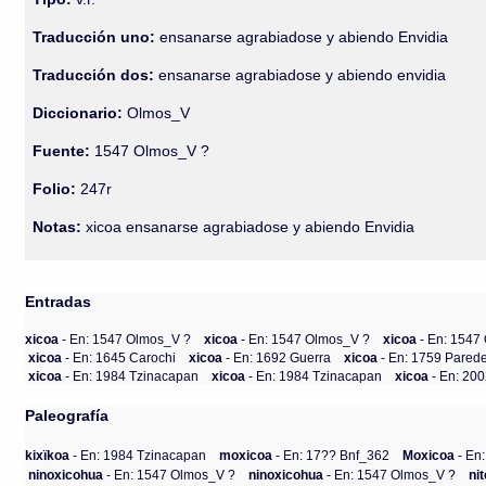
Traducción uno:
ensanarse agrabiadose y abiendo Envidia
Traducción dos:
ensanarse agrabiadose y abiendo envidia
Diccionario:
Olmos_V
Fuente:
1547 Olmos_V ?
Folio:
247r
Notas:
xicoa ensanarse agrabiadose y abiendo Envidia
Entradas
xicoa
- En: 1547 Olmos_V ?
xicoa
- En: 1547 Olmos_V ?
xicoa
- En: 1547
xicoa
- En: 1645 Carochi
xicoa
- En: 1692 Guerra
xicoa
- En: 1759 Pared
xicoa
- En: 1984 Tzinacapan
xicoa
- En: 1984 Tzinacapan
xicoa
- En: 20
Paleografía
kixïkoa
- En: 1984 Tzinacapan
moxicoa
- En: 17?? Bnf_362
Moxicoa
- En
ninoxicohua
- En: 1547 Olmos_V ?
ninoxicohua
- En: 1547 Olmos_V ?
ni