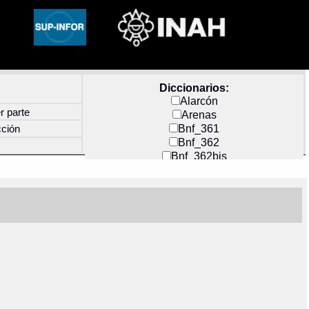
Diccionarios:
Alarcón
r parte
Arenas
Bnf_361
cción
Bnf_362
Bnf_362bis
Carochi
CF_INDEX
Clavijero
Cortés y Zedeño
Docs_México
Durán
Guerra
Mecayapan
Molina_1
Molina_2
Olmos_G