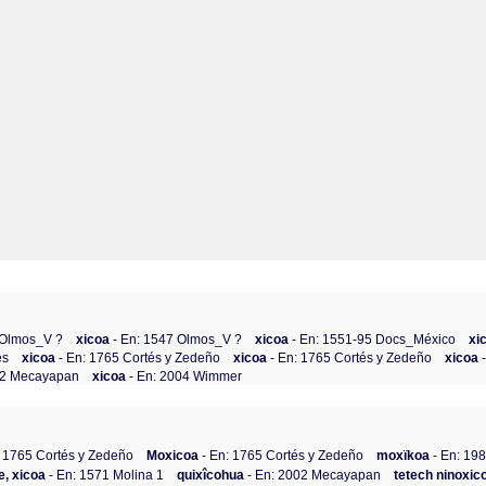
 Olmos_V ?
xicoa
- En: 1547 Olmos_V ?
xicoa
- En: 1551-95 Docs_México
xi
es
xicoa
- En: 1765 Cortés y Zedeño
xicoa
- En: 1765 Cortés y Zedeño
xicoa
02 Mecayapan
xicoa
- En: 2004 Wimmer
: 1765 Cortés y Zedeño
Moxicoa
- En: 1765 Cortés y Zedeño
moxïkoa
- En: 19
te, xicoa
- En: 1571 Molina 1
quixîcohua
- En: 2002 Mecayapan
tetech ninoxic