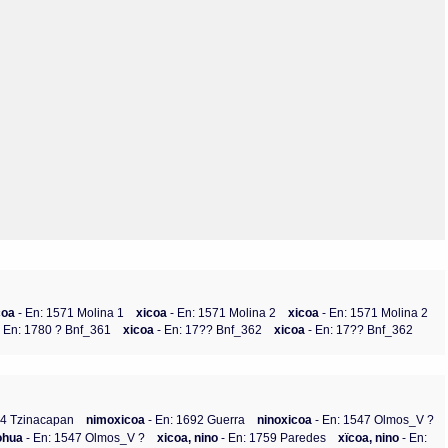
Olmos_V
Paredes
Rincón
Sahagún Escolio
Tezozomoc
Tzinacapan
Wimmer
coa
- En: 1571 Molina 1
xicoa
- En: 1571 Molina 2
xicoa
- En: 1571 Molina 2
- En: 1780 ? Bnf_361
xicoa
- En: 17?? Bnf_362
xicoa
- En: 17?? Bnf_362
84 Tzinacapan
nimoxicoa
- En: 1692 Guerra
ninoxicoa
- En: 1547 Olmos_V ?
ohua
- En: 1547 Olmos_V ?
xicoa, nino
- En: 1759 Paredes
xïcoa, nino
- En: