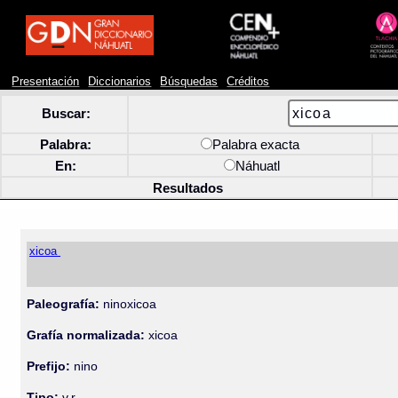
Presentación
Diccionarios
Búsquedas
Créditos
Buscar:
Palabra:
Palabra exacta
En:
Náhuatl
Resultados
xicoa
Paleografía:
ninoxicoa
Grafía normalizada:
xicoa
Prefijo:
nino
Tipo:
v.r.