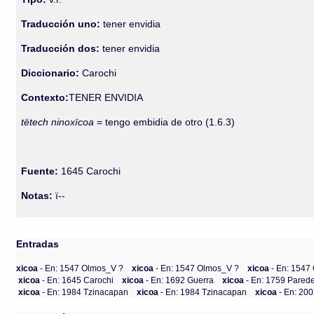
Traducción uno:
tener envidia
Traducción dos:
tener envidia
Diccionario:
Carochi
Contexto:
TENER ENVIDIA
tëtech ninoxïcoa
= tengo embidia de otro (1.6.3)
Fuente:
1645 Carochi
Notas:
ï--
Entradas
xicoa
- En: 1547 Olmos_V ?
xicoa
- En: 1547 Olmos_V ?
xicoa
- En: 1547
xicoa
- En: 1645 Carochi
xicoa
- En: 1692 Guerra
xicoa
- En: 1759 Pared
xicoa
- En: 1984 Tzinacapan
xicoa
- En: 1984 Tzinacapan
xicoa
- En: 20