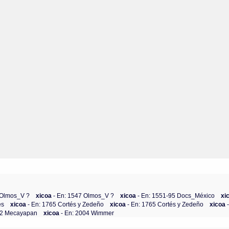
 Olmos_V ?
xicoa
- En: 1547 Olmos_V ?
xicoa
- En: 1551-95 Docs_México
xi
es
xicoa
- En: 1765 Cortés y Zedeño
xicoa
- En: 1765 Cortés y Zedeño
xicoa
02 Mecayapan
xicoa
- En: 2004 Wimmer