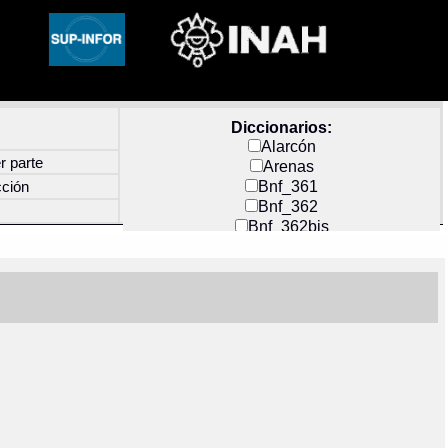
Diccionarios:
Alarcón
r parte
Arenas
Bnf_361
cción
Bnf_362
Bnf_362bis
Carochi
CF_INDEX
Clavijero
Cortés y Zedeño
Docs_México
Durán
Guerra
Mecayapan
Molina_1
Molina_2
Olmos_G