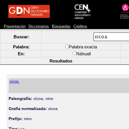
Presentación
Diccionarios
Búsquedas
Créditos
Buscar:
Palabra:
Palabra exacta
En:
Náhuatl
Resultados
xicoa
Paleografía:
xïcoa, nino
Grafía normalizada:
xicoa
Prefijo:
nino
Tipo:
v.r.