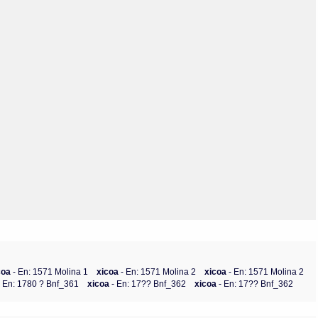
Olmos_V
Paredes
Rincón
Sahagún Escolio
Tezozomoc
Tzinacapan
Wimmer
coa
- En: 1571 Molina 1
xicoa
- En: 1571 Molina 2
xicoa
- En: 1571 Molina 2
- En: 1780 ? Bnf_361
xicoa
- En: 17?? Bnf_362
xicoa
- En: 17?? Bnf_362