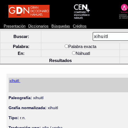
Presentación
Diccionarios
Búsquedas
Créditos
Buscar:
Palabra:
Palabra exacta
En:
Náhuatl
Resultados
xihuitl
Paleografía:
xihuitl
Grafía normalizada:
xihuitl
Tipo:
r.n.
Traducción uno:
año / yerba