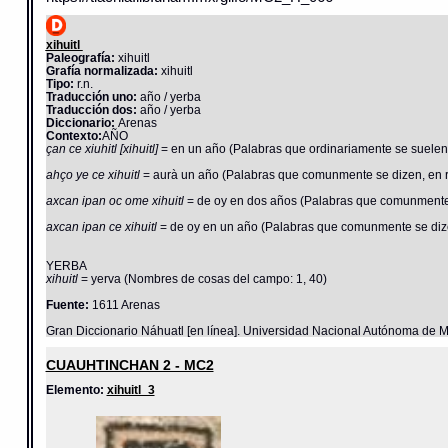
xihuitl
Paleografía:
xihuitl
Grafía normalizada:
xihuitl
Tipo:
r.n.
Traducción uno:
año / yerba
Traducción dos:
año / yerba
Diccionario:
Arenas
Contexto:
AÑO
çan ce xiuhitl [xihuitl]
= en un año (Palabras que ordinariamente se suelen 
ahço ye ce xihuitl
= aurà un año (Palabras que comunmente se dizen, en r
axcan ipan oc ome xihuitl
= de oy en dos años (Palabras que comunmente s
axcan ipan ce xihuitl
= de oy en un año (Palabras que comunmente se dizen
YERBA
xihuitl
= yerva (Nombres de cosas del campo: 1, 40)
Fuente:
1611 Arenas
Gran Diccionario Náhuatl [en línea]. Universidad Nacional Autónoma de M
CUAUHTINCHAN 2 - MC2
Elemento:
xihuitl_3