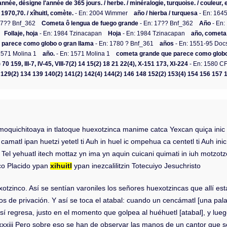
 / année, désigne l'année de 365 jours. / herbe. / minéralogie, turquoise. / coule
970,70. / xîhuitl, comète.
- En: 2004 Wimmer
año / hierba / turquesa
- En: 164
17?? Bnf_362
Cometa ô lengua de fuego grande
- En: 17?? Bnf_362
Año
- En:
Follaje, hoja
- En: 1984 Tzinacapan
Hoja
- En: 1984 Tzinacapan
año, cometa,
 parece como globo o gran llama
- En: 1780 ? Bnf_361
años
- En: 1551-95 Do
1571 Molina 1
año.
- En: 1571 Molina 1
cometa grande que parece como globo
) 70 159, III-7, IV-45, VIII-7(2) 14 15(2) 18 21 22(4), X-151 173, XI-224
- En: 1580 CF
 129(2) 134 139 140(2) 141(2) 142(4) 144(2) 146 148 152(2) 153(4) 154 156 157 
quichitoaya in tlatoque huexotzinca manime catca Yexcan quiça inic tla
matl ipan huetzi yetetl ti Auh in huel ic ompehua ca centetl ti Auh i
 Tel yehuatl itech mottaz yn ima yn aquin cuicani quimati in iuh motz
co Placido ypan
xihuitl
ypan inezcalilitzin Totecuiyo Jesuchristo
zinco. Así se sentían varoniles los señores huexotzincas que allí esta
ntos de privación. Y así se toca el atabal: cuando un cencámatl [una p
así regresa, justo en el momento que golpea al huéhuetl [atabal], y lue
la.cxxxiii Pero sobre eso se han de observar las manos de un cantor qu