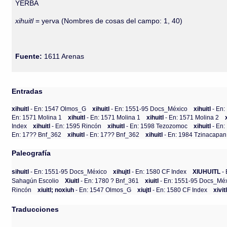
YERBA
xihuitl
= yerva (Nombres de cosas del campo: 1, 40)
Fuente:
1611 Arenas
Entradas
xihuitl
- En: 1547 Olmos_G
xihuitl
- En: 1551-95 Docs_México
xihuitl
- En
En: 1571 Molina 1
xihuitl
- En: 1571 Molina 1
xihuitl
- En: 1571 Molina 2
Index
xihuitl
- En: 1595 Rincón
xihuitl
- En: 1598 Tezozomoc
xihuitl
- En:
En: 17?? Bnf_362
xihuitl
- En: 17?? Bnf_362
xihuitl
- En: 1984 Tzinacapan
Paleografía
sihuitl
- En: 1551-95 Docs_México
xihujtl
- En: 1580 CF Index
XIUHUITL
- 
Sahagún Escolio
Xiuitl
- En: 1780 ? Bnf_361
xiuitl
- En: 1551-95 Docs_Mé
Rincón
xiuitl; noxiuh
- En: 1547 Olmos_G
xiujtl
- En: 1580 CF Index
xivit
Traducciones