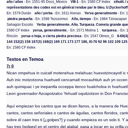
año / años
- En: 1551-95 Docs_México
VIII-1
- En: 1580 CF Index
xihuitl.
représentations des codex est en général rendue par le bleu. U.Dyckerhoff 1
En: 1579 Durán
año / yerba
- En: 1611 Arenas
Yerva generalmente
- En: 
piedra pequeña
- En: 1598 Tezozomoc
Año, tiempo
- En: 1984 Tzinacapan
Sahagún Escolio
Yerba generalmente. Año. Turqueza. Cometa grande que
1580 CF Index
yerua, generalmente.
- En: 1571 Molina 1
turquesa.
- En: 
Rincón
yerua o hoja, o cierta piedra preciosa
- En: 1547 Olmos_G
II-68(4
144 152(2) 158 167(3) 168(2) 169 171 173 177 186, XI-76 92 96 102 109 125
En: 1580 CF Index
Textos en Temoa
7r 0
Nican ompehua in cuicatl motenehua melahuac huexotzincayotl ic mo
Auh inic motzotzona huehuetl cencamatl mocauhtiuh auh yn occen ca
auh quiniquac i ye inepantla occeppa itenco hualcholoa in huehuetl
Leon governador Azcapotzalco Yehuatl oquitzotzon in Don Francis
Aquí empiezan los cantos que se dicen llanos, a la manera de Huexot
cantos, cantos señoriales o cantos de águilas, cantos floridos, ca
sobre él caen tres ti [¿golpes?] y cuando empieza es un solo ti. Y 
hay tres [golpes] en el centro del atabal, pasa a tocar en su oril