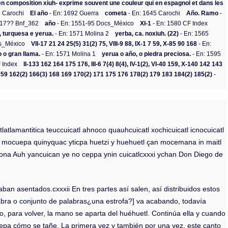
ur, en composition xiuh- exprime souvent une couleur qui en espagnol et dans les
5 Carochi
El año
- En: 1692 Guerra
cometa
- En: 1645 Carochi
Año. Ramo
-
 17?? Bnf_362
año
- En: 1551-95 Docs_México
XI-1
- En: 1580 CF Index
 turquesa e yerua.
- En: 1571 Molina 2
yerba, ca. noxiuh. (22)
- En: 1565
cs_México
VII-17 21 24 25(5) 31(2) 75, VIII-9 88, IX-1 7 59, X-85 90 168
- En:
 o gran llama.
- En: 1571 Molina 1
yerua o año, o piedra preciosa.
- En: 1595
 Index
II-133 162 164 175 176, III-6 7(4) 8(4), IV-1(2), VI-40 159, X-140 142 143
159 162(2) 166(3) 168 169 170(2) 171 175 176 178(2) 179 183 184(2) 185(2)
-
tlamantitica teuccuicatl ahnoco quauhcuicatl xochicuicatl icnocuicatl
nic mocuepa quinyquac yticpa huetzi y huehuetl çan mocemana in maitl
otzona Auh yancuican ye no ceppa ynin cuicatlcxxxi ychan Don Diego de
ban asentados.cxxxii En tres partes así salen, así distribuidos estos
alabra o conjunto de palabras¿una estrofa?] va acabando, todavía
go, para volver, la mano se aparta del huéhuetl. Continúa ella y cuando
e sepa cómo se tañe. La primera vez y también por una vez, este canto