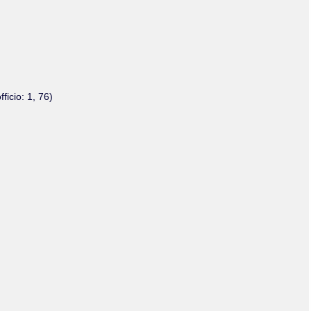
Olmos_V
Paredes
Rincón
Sahagún Escolio
Tezozomoc
Tzinacapan
Wimmer
icio: 1, 76)