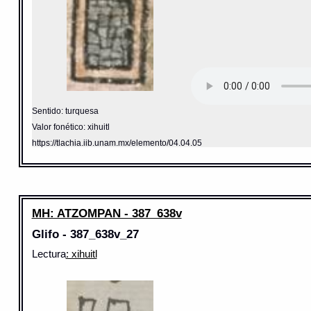
Sentido: turquesa
Valor fonético: xihuitl
https://tlachia.iib.unam.mx/elemento/04.04.05
MH: ATZOMPAN - 387_638v
Glifo - 387_638v_27
Lectura
: xihuitl