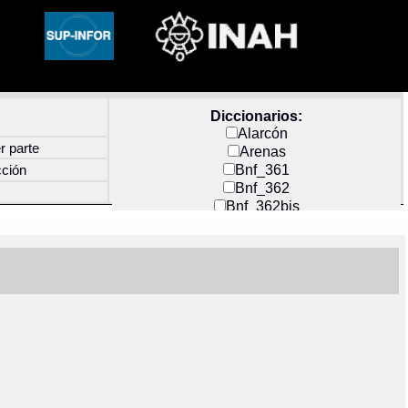
Diccionarios:
Alarcón
r parte
Arenas
Bnf_361
cción
Bnf_362
Bnf_362bis
Carochi
CF_INDEX
Clavijero
Cortés y Zedeño
Docs_México
Durán
Guerra
Mecayapan
Molina_1
Molina_2
Olmos_G