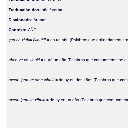
Traducción dos:
año / yerba
Diccionario:
Arenas
Contexto:
AÑO
çan ce xiuhitl [xihuitl]
= en un año (Palabras que ordinariamente se
ahço ye ce xihuitl
= aurà un año (Palabras que comunmente se diz
axcan ipan oc ome xihuitl
= de oy en dos años (Palabras que comu
axcan ipan ce xihuitl
= de oy en un año (Palabras que comunmente 