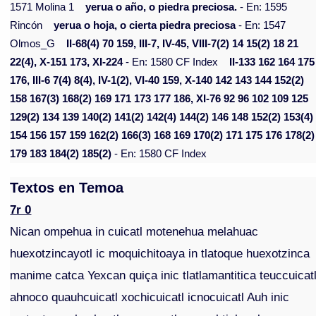
1571 Molina 1
yerua o año, o piedra preciosa.
- En: 1595
Rincón
yerua o hoja, o cierta piedra preciosa
- En: 1547
Olmos_G
II-68(4) 70 159, III-7, IV-45, VIII-7(2) 14 15(2) 18 21
22(4), X-151 173, XI-224
- En: 1580 CF Index
II-133 162 164 175
176, III-6 7(4) 8(4), IV-1(2), VI-40 159, X-140 142 143 144 152(2)
158 167(3) 168(2) 169 171 173 177 186, XI-76 92 96 102 109 125
129(2) 134 139 140(2) 141(2) 142(4) 144(2) 146 148 152(2) 153(4)
154 156 157 159 162(2) 166(3) 168 169 170(2) 171 175 176 178(2)
179 183 184(2) 185(2)
- En: 1580 CF Index
Textos en Temoa
7r 0
Nican ompehua in cuicatl motenehua melahuac
huexotzincayotl ic moquichitoaya in tlatoque huexotzinca
manime catca Yexcan quiça inic tlatlamantitica teuccuicat
ahnoco quauhcuicatl xochicuicatl icnocuicatl Auh inic