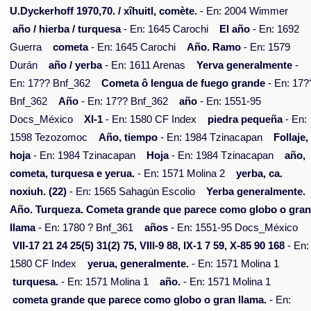
U.Dyckerhoff 1970,70. / xîhuitl, comète.
- En: 2004 Wimmer
año / hierba / turquesa
- En: 1645 Carochi
El año
- En: 1692
Guerra
cometa
- En: 1645 Carochi
Año. Ramo
- En: 1579
Durán
año / yerba
- En: 1611 Arenas
Yerva generalmente
-
En: 17?? Bnf_362
Cometa ô lengua de fuego grande
- En: 17?
Bnf_362
Año
- En: 17?? Bnf_362
año
- En: 1551-95
Docs_México
XI-1
- En: 1580 CF Index
piedra pequeña
- En:
1598 Tezozomoc
Año, tiempo
- En: 1984 Tzinacapan
Follaje,
hoja
- En: 1984 Tzinacapan
Hoja
- En: 1984 Tzinacapan
año,
cometa, turquesa e yerua.
- En: 1571 Molina 2
yerba, ca.
noxiuh. (22)
- En: 1565 Sahagún Escolio
Yerba generalmente.
Año. Turqueza. Cometa grande que parece como globo o gra
llama
- En: 1780 ? Bnf_361
años
- En: 1551-95 Docs_México
VII-17 21 24 25(5) 31(2) 75, VIII-9 88, IX-1 7 59, X-85 90 168
- En:
1580 CF Index
yerua, generalmente.
- En: 1571 Molina 1
turquesa.
- En: 1571 Molina 1
año.
- En: 1571 Molina 1
cometa grande que parece como globo o gran llama.
- En: