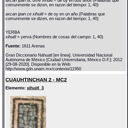
axcan ipan oc ome xihuitl
= de oy en dos años (Palabras que
comunmente se dizen, en razon del tiempo: 1, 40)
axcan ipan ce xihuitl
= de oy en un año (Palabras que
comunmente se dizen, en razon del tiempo: 1, 40)
YERBA
xihuitl
= yerva (Nombres de cosas del campo: 1, 40)
Fuente:
1611 Arenas
Gran Diccionario Náhuatl [en línea]. Universidad Nacional
Autónoma de México [Ciudad Universitaria, México D.F.]: 2012
[29-08-2020]. Disponible en la Web
http://www.gdn.unam.mx/contexto/11950
CUAUHTINCHAN 2 - MC2
Elemento:
xihuitl_3