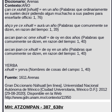
Diccionario:
Arenas
Contexto:
AÑO
çan ce xiuhitl [xihuitl]
= en un año (Palabras que ordinariamente
se suelen dezir pidiendo algun muchacho a sus padres para
enseñarle officio: 1, 76)
ahço ye ce xihuitl
= aurà un año (Palabras que comunmente se
dizen, en razon del tiempo: 1, 39)
axcan ipan oc ome xihuitl
= de oy en dos años (Palabras que
comunmente se dizen, en razon del tiempo: 1, 40)
axcan ipan ce xihuitl
= de oy en un año (Palabras que
comunmente se dizen, en razon del tiempo: 1, 40)
YERBA
xihuitl
= yerva (Nombres de cosas del campo: 1, 40)
Fuente:
1611 Arenas
Gran Diccionario Náhuatl [en línea]. Universidad Nacional
Autónoma de México [Ciudad Universitaria, México D.F.]: 2012
[29-08-2020]. Disponible en la Web
http://www.gdn.unam.mx/contexto/11950
MH: ATZOMPAN - 387_638v