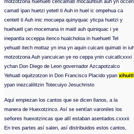
motzotzona huehuetl cencamatl mocauhtiuh auh yn occen
camatl ipan huetzi yetetl ti Auh in huel ic ompehua ca
centetl ti Auh inic mocuepa quinyquac yticpa huetzi y
huehuetl çan mocemana in maitl auh quiniquac i ye
inepantla occeppa itenco hualcholoa in huehuetl Tel
yehuatl itech mottaz yn ima yn aquin cuicani quimati in iu
motzotzona Auh yancuican ye no ceppa ynin cuicatlcxxxi
ychan Don Diego de Leon governador Azcapotzalco
Yehuatl oquitzotzon in Don Francisco Placido ypan
xihuitl
ypan inezcalilitzin Totecuiyo Jesuchristo
Aquí empiezan los cantos que se dicen llanos, a la
manera de Huexotzinco. Así se sentían varoniles los
señores huexotzincas que allí estaban asentados.cxxxii
En tres partes así salen, así distribuidos estos cantos,