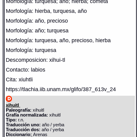
Morfología: turquesa; año; hierba; cometa
Morfología: hierba, turquesa, año
Morfología: año, precioso
Morfología: año; turquesa
Morfología: turquesa, año, precioso, hierba
Morfología: turquesa
Descomposicion: xihui-tl
Contacto: labios
Cita: xiuhtli
https://tlachia.iib.unam.mx/glifo/387_613v_24
xihuitl
Paleografía:
xihuitl
Grafía normalizada:
xihuitl
Tipo:
r.n.
Traducción uno:
año / yerba
Traducción dos:
año / yerba
Diccionario:
Arenas