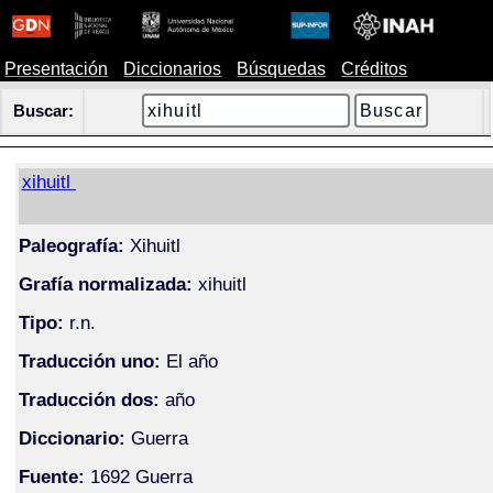
Presentación
Diccionarios
Búsquedas
Créditos
Buscar:
xihuitl
Paleografía:
Xihuitl
Grafía normalizada:
xihuitl
Tipo:
r.n.
Traducción uno:
El año
Traducción dos:
año
Diccionario:
Guerra
Fuente:
1692 Guerra