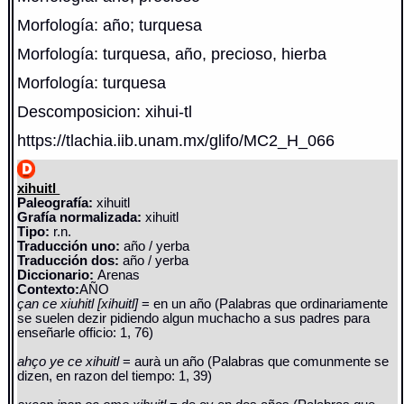
Morfología: año; turquesa
Morfología: turquesa, año, precioso, hierba
Morfología: turquesa
Descomposicion: xihui-tl
https://tlachia.iib.unam.mx/glifo/MC2_H_066
xihuitl
Paleografía:
xihuitl
Grafía normalizada:
xihuitl
Tipo:
r.n.
Traducción uno:
año / yerba
Traducción dos:
año / yerba
Diccionario:
Arenas
Contexto:
AÑO
çan ce xiuhitl [xihuitl]
= en un año (Palabras que ordinariamente
se suelen dezir pidiendo algun muchacho a sus padres para
enseñarle officio: 1, 76)
ahço ye ce xihuitl
= aurà un año (Palabras que comunmente se
dizen, en razon del tiempo: 1, 39)