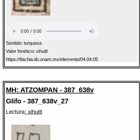
Sentido: turquesa
Valor fonético: xihuitl
https://tlachia.iib.unam.mx/elemento/04.04.05
MH: ATZOMPAN - 387_638v
Glifo - 387_638v_27
Lectura
: xihuitl