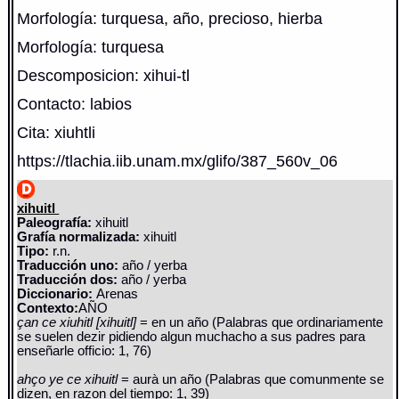
Morfología: turquesa, año, precioso, hierba
Morfología: turquesa
Descomposicion: xihui-tl
Contacto: labios
Cita: xiuhtli
https://tlachia.iib.unam.mx/glifo/387_560v_06
xihuitl
Paleografía:
xihuitl
Grafía normalizada:
xihuitl
Tipo:
r.n.
Traducción uno:
año / yerba
Traducción dos:
año / yerba
Diccionario:
Arenas
Contexto:
AÑO
çan ce xiuhitl [xihuitl]
= en un año (Palabras que ordinariamente
se suelen dezir pidiendo algun muchacho a sus padres para
enseñarle officio: 1, 76)
ahço ye ce xihuitl
= aurà un año (Palabras que comunmente se
dizen, en razon del tiempo: 1, 39)