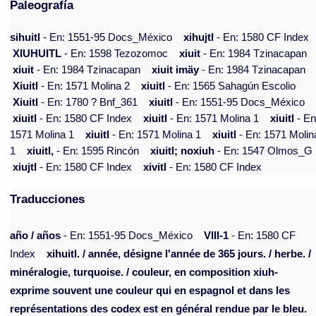
Paleografía
sihuitl
- En: 1551-95 Docs_México
xihujtl
- En: 1580 CF Index
XIUHUITL
- En: 1598 Tezozomoc
xiuit
- En: 1984 Tzinacapan
xiuit
- En: 1984 Tzinacapan
xiuit imäy
- En: 1984 Tzinacapan
Xiuitl
- En: 1571 Molina 2
xiuitl
- En: 1565 Sahagún Escolio
Xiuitl
- En: 1780 ? Bnf_361
xiuitl
- En: 1551-95 Docs_México
xiuitl
- En: 1580 CF Index
xiuitl
- En: 1571 Molina 1
xiuitl
- En
1571 Molina 1
xiuitl
- En: 1571 Molina 1
xiuitl
- En: 1571 Molin
1
xiuitl,
- En: 1595 Rincón
xiuitl; noxiuh
- En: 1547 Olmos_G
xiujtl
- En: 1580 CF Index
xivitl
- En: 1580 CF Index
Traducciones
año / años
- En: 1551-95 Docs_México
VIII-1
- En: 1580 CF
Index
xihuitl. / année, désigne l'année de 365 jours. / herbe. /
minéralogie, turquoise. / couleur, en composition xiuh-
exprime souvent une couleur qui en espagnol et dans les
représentations des codex est en général rendue par le bleu.