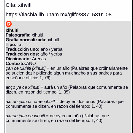
Cita: xihvitl
https://tlachia.iib.unam.mx/glifo/387_531r_08
xihuitl
Paleografía:
xihuitl
Grafía normalizada:
xihuitl
Tipo:
r.n.
Traducción uno:
año / yerba
Traducción dos:
año / yerba
Diccionario:
Arenas
Contexto:
AÑO
çan ce xiuhitl [xihuitl]
= en un año (Palabras que ordinariamente
se suelen dezir pidiendo algun muchacho a sus padres para
enseñarle officio: 1, 76)
ahço ye ce xihuitl
= aurà un año (Palabras que comunmente se
dizen, en razon del tiempo: 1, 39)
axcan ipan oc ome xihuitl
= de oy en dos años (Palabras que
comunmente se dizen, en razon del tiempo: 1, 40)
axcan ipan ce xihuitl
= de oy en un año (Palabras que
comunmente se dizen, en razon del tiempo: 1, 40)