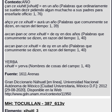
Contexto:
AÑO
çan ce xiuhitl [xihuitl]
= en un año (Palabras que ordinariamente
se suelen dezir pidiendo algun muchacho a sus padres para
enseñarle officio: 1, 76)
ahço ye ce xihuitl
= aurà un año (Palabras que comunmente se
dizen, en razon del tiempo: 1, 39)
axcan ipan oc ome xihuitl
= de oy en dos años (Palabras que
comunmente se dizen, en razon del tiempo: 1, 40)
axcan ipan ce xihuitl
= de oy en un año (Palabras que
comunmente se dizen, en razon del tiempo: 1, 40)
YERBA
xihuitl
= yerva (Nombres de cosas del campo: 1, 40)
Fuente:
1611 Arenas
Gran Diccionario Náhuatl [en línea]. Universidad Nacional
Autónoma de México [Ciudad Universitaria, México D.F.]: 2012
[29-08-2020]. Disponible en la Web
http://www.gdn.unam.mx/contexto/11950
MH: TOCUILLAN - 387_613v
Elemento:
xihuitl_3