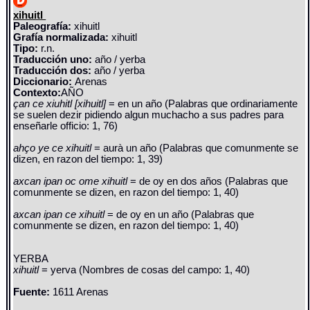
xihuitl
Paleografía:
xihuitl
Grafía normalizada:
xihuitl
Tipo:
r.n.
Traducción uno:
año / yerba
Traducción dos:
año / yerba
Diccionario:
Arenas
Contexto:
AÑO
çan ce xiuhitl [xihuitl]
= en un año (Palabras que ordinariamente
se suelen dezir pidiendo algun muchacho a sus padres para
enseñarle officio: 1, 76)
ahço ye ce xihuitl
= aurà un año (Palabras que comunmente se
dizen, en razon del tiempo: 1, 39)
axcan ipan oc ome xihuitl
= de oy en dos años (Palabras que
comunmente se dizen, en razon del tiempo: 1, 40)
axcan ipan ce xihuitl
= de oy en un año (Palabras que
comunmente se dizen, en razon del tiempo: 1, 40)
YERBA
xihuitl
= yerva (Nombres de cosas del campo: 1, 40)
Fuente:
1611 Arenas