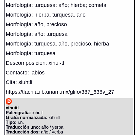
Morfología: turquesa; año; hierba; cometa
Morfología: hierba, turquesa, año
Morfología: año, precioso
Morfología: año; turquesa
Morfología: turquesa, año, precioso, hierba
Morfología: turquesa
Descomposicion: xihui-tl
Contacto: labios
Cita: siuhtli
https://tlachia.iib.unam.mx/glifo/387_638v_27
xihuitl
Paleografía:
xihuitl
Grafía normalizada:
xihuitl
Tipo:
r.n.
Traducción uno:
año / yerba
Traducción dos:
año / yerba