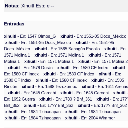
Notas:
Xihuitl Esp: el--
Entradas
xihuitl
- En: 1547 Olmos_G
xihuitl
- En: 1551-95 Docs_México
xihuitl
- En: 1551-95 Docs_México
xihuitl
- En: 1551-95
Docs_México
xihuitl
- En: 1565 Sahagún Escolio
xihuitl
- En:
1571 Molina 1
xihuitl
- En: 1571 Molina 1
xihuitl
- En: 1571
Molina 1
xihuitl
- En: 1571 Molina 1
xihuitl
- En: 1571 Molina 2
xihuitl
- En: 1579 Durán
xihuitl
- En: 1580 CF Index
xihuitl
-
En: 1580 CF Index
xihuitl
- En: 1580 CF Index
xihuitl
- En:
1580 CF Index
xihuitl
- En: 1580 CF Index
xihuitl
- En: 1595
Rincón
xihuitl
- En: 1598 Tezozomoc
xihuitl
- En: 1611 Arena
xihuitl
- En: 1645 Carochi
xihuitl
- En: 1645 Carochi
xihuitl
En: 1692 Guerra
xihuitl
- En: 1780 ? Bnf_361
xihuitl
- En: 17?
Bnf_362
xihuitl
- En: 17?? Bnf_362
xihuitl
- En: 17?? Bnf_362
xihuitl
- En: 1984 Tzinacapan
xihuitl
- En: 1984 Tzinacapan
xihuitl
- En: 1984 Tzinacapan
xihuitl
- En: 2004 Wimmer