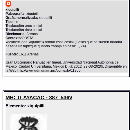
xiquipilli
Paleografía:
xiquipilli
Grafía normalizada:
xiquipilli
Tipo:
r.n.
Traducción uno:
costal
Traducción dos:
costal
Diccionario:
Arenas
Contexto:
COSTAL
xoconcui inon xiquipilli
= tomad esse costal (Cosas que se suelen mandar
hazer a un tapixque quando trabaja en casa: 1, 24)
Fuente:
1611 Arenas
Gran Diccionario Náhuatl [en línea]. Universidad Nacional Autónoma de
México [Ciudad Universitaria, México D.F.]: 2012 [29-08-2020]. Disponible en
la Web http://www.gdn.unam.mx/contexto/11955
MH: TLAYACAC - 387_536v
Elemento:
xiquipilli