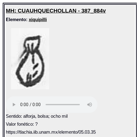
MH: CUAUHQUECHOLLAN - 387_884v
Elemento:
xiquipilli
Sentido: alforja, bolsa; ocho mil
Valor fonético: ?
https://tlachia.iib.unam.mx/elemento/05.03.35