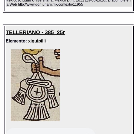
México [Ciudad Universitaria, México D.F.]: 2012 [29-08-2020]. Disponible en
la Web http://www.gdn.unam.mx/contexto/11955
TELLERIANO - 385_25r
Elemento:
xiquipilli