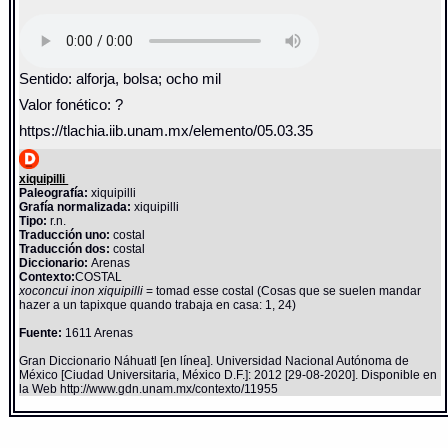
Sentido: alforja, bolsa; ocho mil
Valor fonético: ?
https://tlachia.iib.unam.mx/elemento/05.03.35
xiquipilli
Paleografía:
xiquipilli
Grafía normalizada:
xiquipilli
Tipo:
r.n.
Traducción uno:
costal
Traducción dos:
costal
Diccionario:
Arenas
Contexto:
COSTAL
xoconcui inon xiquipilli
= tomad esse costal (Cosas que se suelen mandar
hazer a un tapixque quando trabaja en casa: 1, 24)
Fuente:
1611 Arenas
Gran Diccionario Náhuatl [en línea]. Universidad Nacional Autónoma de
México [Ciudad Universitaria, México D.F.]: 2012 [29-08-2020]. Disponible en
la Web http://www.gdn.unam.mx/contexto/11955