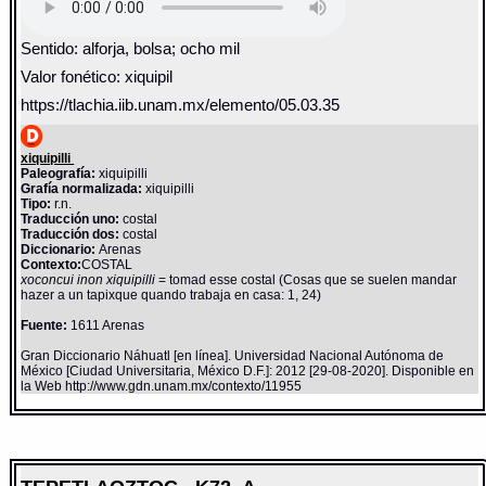
Sentido: alforja, bolsa; ocho mil
Valor fonético: xiquipil
https://tlachia.iib.unam.mx/elemento/05.03.35
xiquipilli
Paleografía:
xiquipilli
Grafía normalizada:
xiquipilli
Tipo:
r.n.
Traducción uno:
costal
Traducción dos:
costal
Diccionario:
Arenas
Contexto:
COSTAL
xoconcui inon xiquipilli
= tomad esse costal (Cosas que se suelen mandar
hazer a un tapixque quando trabaja en casa: 1, 24)
Fuente:
1611 Arenas
Gran Diccionario Náhuatl [en línea]. Universidad Nacional Autónoma de
México [Ciudad Universitaria, México D.F.]: 2012 [29-08-2020]. Disponible en
la Web http://www.gdn.unam.mx/contexto/11955