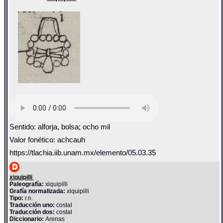
Sentido: alforja, bolsa; ocho mil
Valor fonético: achcauh
https://tlachia.iib.unam.mx/elemento/05.03.35
xiquipilli
Paleografía:
xiquipilli
Grafía normalizada:
xiquipilli
Tipo:
r.n.
Traducción uno:
costal
Traducción dos:
costal
Diccionario:
Arenas