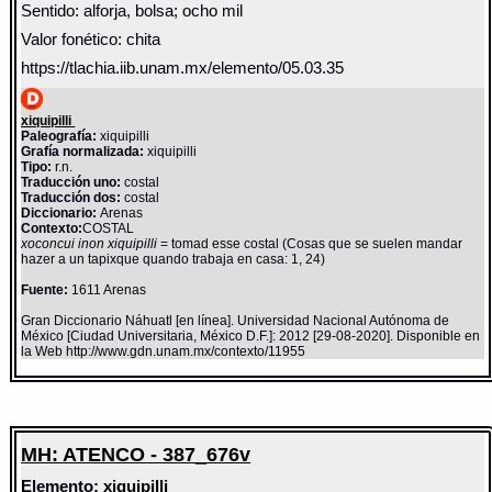
Sentido: alforja, bolsa; ocho mil
Valor fonético: chita
https://tlachia.iib.unam.mx/elemento/05.03.35
xiquipilli
Paleografía:
xiquipilli
Grafía normalizada:
xiquipilli
Tipo:
r.n.
Traducción uno:
costal
Traducción dos:
costal
Diccionario:
Arenas
Contexto:
COSTAL
xoconcui inon xiquipilli
= tomad esse costal (Cosas que se suelen mandar
hazer a un tapixque quando trabaja en casa: 1, 24)
Fuente:
1611 Arenas
Gran Diccionario Náhuatl [en línea]. Universidad Nacional Autónoma de
México [Ciudad Universitaria, México D.F.]: 2012 [29-08-2020]. Disponible en
la Web http://www.gdn.unam.mx/contexto/11955
MH: ATENCO - 387_676v
Elemento:
xiquipilli