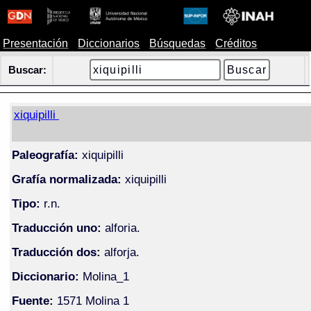
Presentación
Diccionarios
Búsquedas
Créditos
Buscar:
xiquipilli
Paleografía:
xiquipilli
Grafía normalizada:
xiquipilli
Tipo:
r.n.
Traducción uno:
alforia.
Traducción dos:
alforja.
Diccionario:
Molina_1
Fuente:
1571 Molina 1