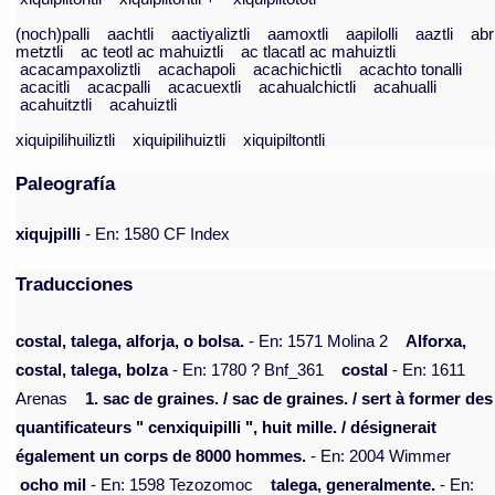
(noch)palli
aachtli
aactiyaliztli
aamoxtli
aapilolli
aaztli
abr
metztli
ac teotl ac mahuiztli
ac tlacatl ac mahuiztli
acacampaxoliztli
acachapoli
acachichictli
acachto tonalli
acacitli
acacpalli
acacuextli
acahualchictli
acahualli
acahuitztli
acahuiztli
xiquipilihuiliztli
xiquipilihuiztli
xiquipiltontli
Paleografía
xiqujpilli
- En: 1580 CF Index
Traducciones
costal, talega, alforja, o bolsa.
- En: 1571 Molina 2
Alforxa,
costal, talega, bolza
- En: 1780 ? Bnf_361
costal
- En: 1611
Arenas
1. sac de graines. / sac de graines. / sert à former des
quantificateurs " cenxiquipilli ", huit mille. / désignerait
également un corps de 8000 hommes.
- En: 2004 Wimmer
ocho mil
- En: 1598 Tezozomoc
talega, generalmente.
- En: