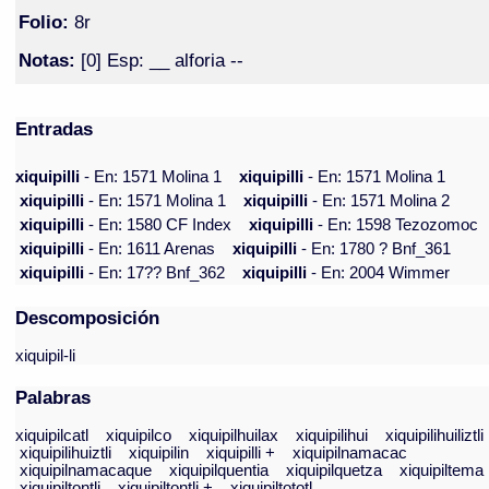
Folio:
8r
Notas:
[0] Esp: __ alforia --
Entradas
xiquipilli
- En: 1571 Molina 1
xiquipilli
- En: 1571 Molina 1
xiquipilli
- En: 1571 Molina 1
xiquipilli
- En: 1571 Molina 2
xiquipilli
- En: 1580 CF Index
xiquipilli
- En: 1598 Tezozomoc
xiquipilli
- En: 1611 Arenas
xiquipilli
- En: 1780 ? Bnf_361
xiquipilli
- En: 17?? Bnf_362
xiquipilli
- En: 2004 Wimmer
Descomposición
xiquipil-li
Palabras
xiquipilcatl
xiquipilco
xiquipilhuilax
xiquipilihui
xiquipilihuiliztli
xiquipilihuiztli
xiquipilin
xiquipilli +
xiquipilnamacac
xiquipilnamacaque
xiquipilquentia
xiquipilquetza
xiquipiltema
xiquipiltontli
xiquipiltontli +
xiquipiltototl