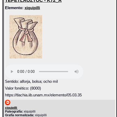
TEPETLAOZTOC - K72_A
Elemento:
xiquipilli
Sentido: alforja, bolsa; ocho mil
Valor fonético: (8000)
https://tlachia.iib.unam.mx/elemento/05.03.35
xiquipilli
Paleografía:
xiquipilli
Grafía normalizada:
xiquipilli