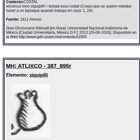
Contexto:
COSTAL
xoconcui inon xiquipilli
= tomad esse costal (Cosas que se suelen mandar
hazer a un tapixque quando trabaja en casa: 1, 24)
Fuente:
1611 Arenas
Gran Diccionario Náhuatl [en línea]. Universidad Nacional Autónoma de
México [Ciudad Universitaria, México D.F.]: 2012 [29-08-2020]. Disponible en
la Web http://www.gdn.unam.mx/contexto/11955
MH: ATLIXCO - 387_895r
Elemento:
xiquipilli