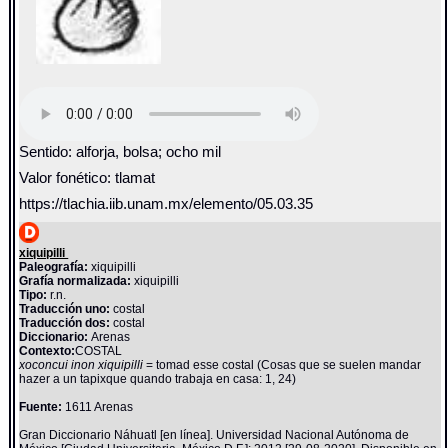
Sentido: alforja, bolsa; ocho mil
Valor fonético: tlamat
https://tlachia.iib.unam.mx/elemento/05.03.35
xiquipilli
Paleografía:
xiquipilli
Grafía normalizada:
xiquipilli
Tipo:
r.n.
Traducción uno:
costal
Traducción dos:
costal
Diccionario:
Arenas
Contexto:
COSTAL
xoconcui inon xiquipilli
= tomad esse costal (Cosas que se suelen mandar
hazer a un tapixque quando trabaja en casa: 1, 24)
Fuente:
1611 Arenas
Gran Diccionario Náhuatl [en línea]. Universidad Nacional Autónoma de