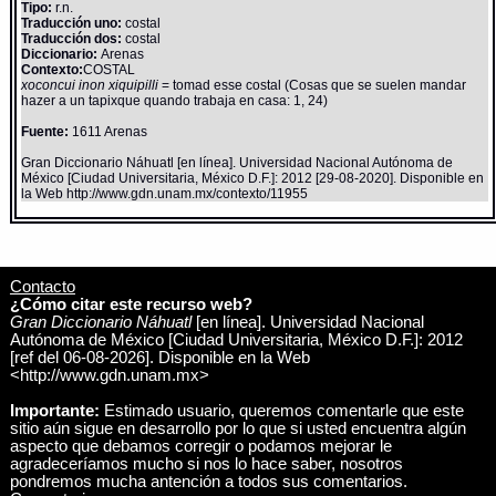
Tipo:
r.n.
Traducción uno:
costal
Traducción dos:
costal
Diccionario:
Arenas
Contexto:
COSTAL
xoconcui inon xiquipilli
= tomad esse costal (Cosas que se suelen mandar
hazer a un tapixque quando trabaja en casa: 1, 24)
Fuente:
1611 Arenas
Gran Diccionario Náhuatl [en línea]. Universidad Nacional Autónoma de
México [Ciudad Universitaria, México D.F.]: 2012 [29-08-2020]. Disponible en
la Web http://www.gdn.unam.mx/contexto/11955
Contacto
¿Cómo citar este recurso web?
Gran Diccionario Náhuatl
[en línea]. Universidad Nacional
Autónoma de México [Ciudad Universitaria, México D.F.]: 2012
[ref del 06-08-2026]. Disponible en la Web
<http://www.gdn.unam.mx>
Importante:
Estimado usuario, queremos comentarle que este
sitio aún sigue en desarrollo por lo que si usted encuentra algún
aspecto que debamos corregir o podamos mejorar le
agradeceríamos mucho si nos lo hace saber, nosotros
pondremos mucha antención a todos sus comentarios.