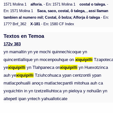
1571 Molina 1
alforia.
- En: 1571 Molina 1
costal o talega.
-
En: 1571 Molina 1
Saca, saco, costal, ô talega, , assi llaman
tambien al numero mil; Costal, ô bolza; Alforja ô talega
- En:
17?? Bnf_362
X-181
- En: 1580 CF Index
Textos en Temoa
172v 383
yn mamaltin yn ye mochi quinnechicoque yn
quincentlallique yn mocenpouhque on
xiquipilli
Tzapotec
ye
xiquipilli
yn Tlahpaneca on
xiquipilli
yn Huexotzinca
auh ye
xiquipilli
Tziuhcohuaca ypan centzontli ypan
matlacpohualli anoço matlactecpantli mitohua auh ca
yxquichtin in yn tzetzelliuhtoca yn pieloya y nohuiân yn
altepetl ipan yntech yahualloticate