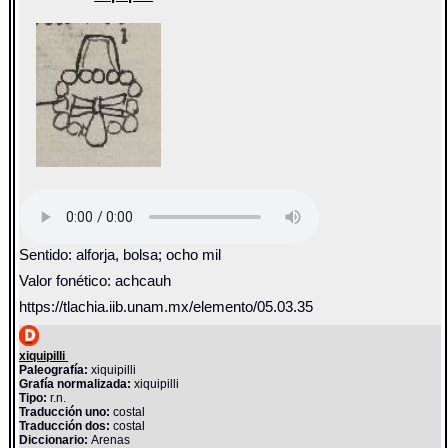
Sentido: alforja, bolsa; ocho mil
Valor fonético: achcauh
https://tlachia.iib.unam.mx/elemento/05.03.35
xiquipilli
Paleografía:
xiquipilli
Grafía normalizada:
xiquipilli
Tipo:
r.n.
Traducción uno:
costal
Traducción dos:
costal
Diccionario:
Arenas