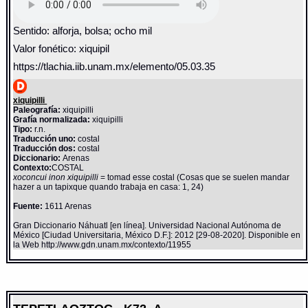
Sentido: alforja, bolsa; ocho mil
Valor fonético: xiquipil
https://tlachia.iib.unam.mx/elemento/05.03.35
xiquipilli
Paleografía:
xiquipilli
Grafía normalizada:
xiquipilli
Tipo:
r.n.
Traducción uno:
costal
Traducción dos:
costal
Diccionario:
Arenas
Contexto:
COSTAL
xoconcui inon xiquipilli
= tomad esse costal (Cosas que se suelen mandar
hazer a un tapixque quando trabaja en casa: 1, 24)
Fuente:
1611 Arenas
Gran Diccionario Náhuatl [en línea]. Universidad Nacional Autónoma de
México [Ciudad Universitaria, México D.F.]: 2012 [29-08-2020]. Disponible en
la Web http://www.gdn.unam.mx/contexto/11955