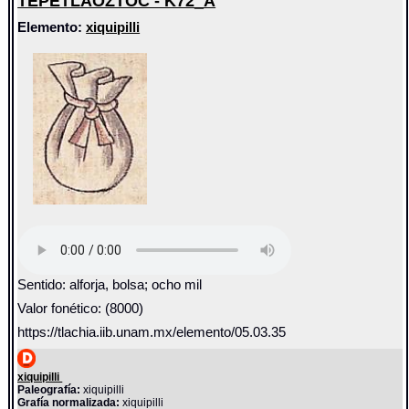
TEPETLAOZTOC - K72_A
Elemento:
xiquipilli
Sentido: alforja, bolsa; ocho mil
Valor fonético: (8000)
https://tlachia.iib.unam.mx/elemento/05.03.35
xiquipilli
Paleografía:
xiquipilli
Grafía normalizada:
xiquipilli