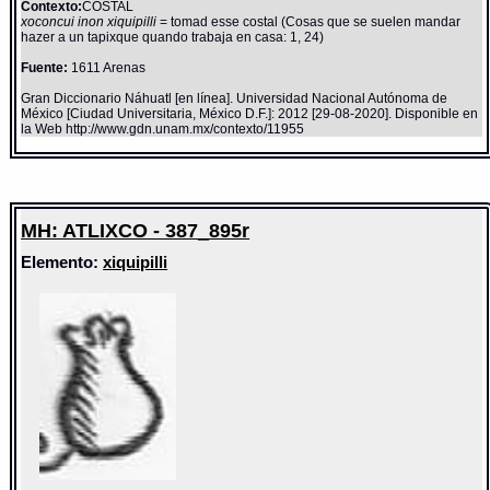
Contexto:
COSTAL
xoconcui inon xiquipilli
= tomad esse costal (Cosas que se suelen mandar
hazer a un tapixque quando trabaja en casa: 1, 24)
Fuente:
1611 Arenas
Gran Diccionario Náhuatl [en línea]. Universidad Nacional Autónoma de
México [Ciudad Universitaria, México D.F.]: 2012 [29-08-2020]. Disponible en
la Web http://www.gdn.unam.mx/contexto/11955
MH: ATLIXCO - 387_895r
Elemento:
xiquipilli