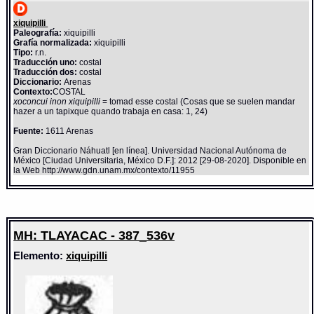
xiquipilli
Paleografía:
xiquipilli
Grafía normalizada:
xiquipilli
Tipo:
r.n.
Traducción uno:
costal
Traducción dos:
costal
Diccionario:
Arenas
Contexto:
COSTAL
xoconcui inon xiquipilli
= tomad esse costal (Cosas que se suelen mandar
hazer a un tapixque quando trabaja en casa: 1, 24)
Fuente:
1611 Arenas
Gran Diccionario Náhuatl [en línea]. Universidad Nacional Autónoma de
México [Ciudad Universitaria, México D.F.]: 2012 [29-08-2020]. Disponible en
la Web http://www.gdn.unam.mx/contexto/11955
MH: TLAYACAC - 387_536v
Elemento:
xiquipilli