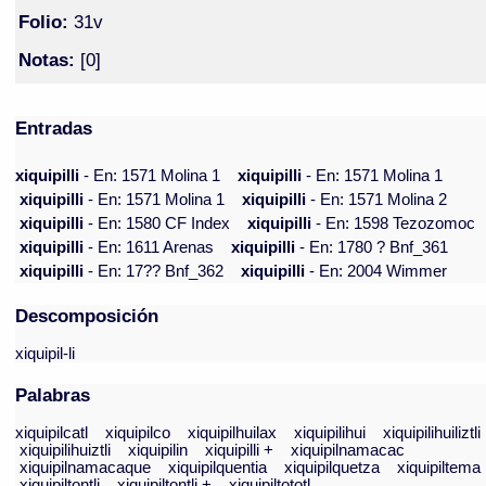
Folio:
31v
Notas:
[0]
Entradas
xiquipilli
- En: 1571 Molina 1
xiquipilli
- En: 1571 Molina 1
xiquipilli
- En: 1571 Molina 1
xiquipilli
- En: 1571 Molina 2
xiquipilli
- En: 1580 CF Index
xiquipilli
- En: 1598 Tezozomoc
xiquipilli
- En: 1611 Arenas
xiquipilli
- En: 1780 ? Bnf_361
xiquipilli
- En: 17?? Bnf_362
xiquipilli
- En: 2004 Wimmer
Descomposición
xiquipil-li
Palabras
xiquipilcatl
xiquipilco
xiquipilhuilax
xiquipilihui
xiquipilihuiliztli
xiquipilihuiztli
xiquipilin
xiquipilli +
xiquipilnamacac
xiquipilnamacaque
xiquipilquentia
xiquipilquetza
xiquipiltema
xiquipiltontli
xiquipiltontli +
xiquipiltototl