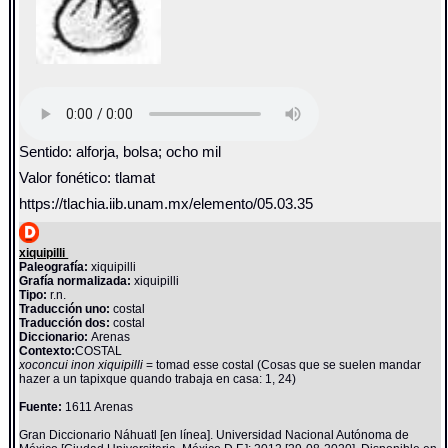
Sentido: alforja, bolsa; ocho mil
Valor fonético: tlamat
https://tlachia.iib.unam.mx/elemento/05.03.35
xiquipilli
Paleografía:
xiquipilli
Grafía normalizada:
xiquipilli
Tipo:
r.n.
Traducción uno:
costal
Traducción dos:
costal
Diccionario:
Arenas
Contexto:
COSTAL
xoconcui inon xiquipilli
= tomad esse costal (Cosas que se suelen mandar
hazer a un tapixque quando trabaja en casa: 1, 24)
Fuente:
1611 Arenas
Gran Diccionario Náhuatl [en línea]. Universidad Nacional Autónoma de