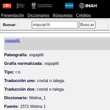
Presentación
Diccionarios
Búsquedas
Créditos
Buscar:
xiquipilli
Paleografía:
xiquipilli
Grafía normalizada:
xiquipilli
Tipo:
r.n.
Traducción uno:
costal o talega.
Traducción dos:
costal o talega.
Diccionario:
Molina_1
Fuente:
1571 Molina 1