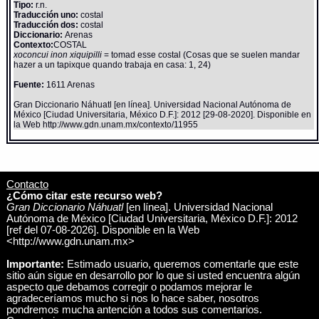
Tipo:
r.n.
Traducción uno:
costal
Traducción dos:
costal
Diccionario:
Arenas
Contexto:
COSTAL
xoconcui inon xiquipilli
= tomad esse costal (Cosas que se suelen mandar
hazer a un tapixque quando trabaja en casa: 1, 24)
Fuente:
1611 Arenas
Gran Diccionario Náhuatl [en línea]. Universidad Nacional Autónoma de
México [Ciudad Universitaria, México D.F.]: 2012 [29-08-2020]. Disponible en
la Web http://www.gdn.unam.mx/contexto/11955
Contacto
¿Cómo citar este recurso web?
Gran Diccionario Náhuatl
[en línea]. Universidad Nacional
Autónoma de México [Ciudad Universitaria, México D.F.]: 2012
[ref del 07-08-2026]. Disponible en la Web
<http://www.gdn.unam.mx>
Importante:
Estimado usuario, queremos comentarle que este
sitio aún sigue en desarrollo por lo que si usted encuentra algún
aspecto que debamos corregir o podamos mejorar le
agradeceríamos mucho si nos lo hace saber, nosotros
pondremos mucha antención a todos sus comentarios.