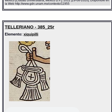
México [Ciudad Universitaria, México D.F.]: 2012 [29-08-2020]. Disponible en
la Web http://www.gdn.unam.mx/contexto/11955
TELLERIANO - 385_25r
Elemento:
xiquipilli