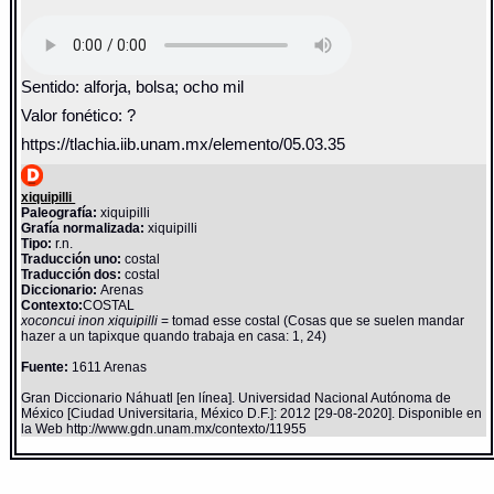
Sentido: alforja, bolsa; ocho mil
Valor fonético: ?
https://tlachia.iib.unam.mx/elemento/05.03.35
xiquipilli
Paleografía:
xiquipilli
Grafía normalizada:
xiquipilli
Tipo:
r.n.
Traducción uno:
costal
Traducción dos:
costal
Diccionario:
Arenas
Contexto:
COSTAL
xoconcui inon xiquipilli
= tomad esse costal (Cosas que se suelen mandar
hazer a un tapixque quando trabaja en casa: 1, 24)
Fuente:
1611 Arenas
Gran Diccionario Náhuatl [en línea]. Universidad Nacional Autónoma de
México [Ciudad Universitaria, México D.F.]: 2012 [29-08-2020]. Disponible en
la Web http://www.gdn.unam.mx/contexto/11955