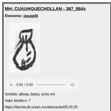
MH: CUAUHQUECHOLLAN - 387_884v
Elemento:
xiquipilli
Sentido: alforja, bolsa; ocho mil
Valor fonético: ?
https://tlachia.iib.unam.mx/elemento/05.03.35