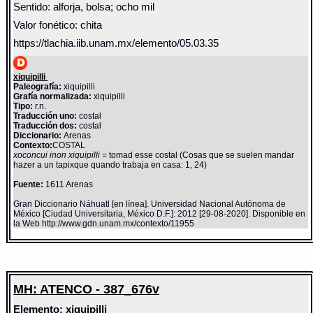
Sentido: alforja, bolsa; ocho mil
Valor fonético: chita
https://tlachia.iib.unam.mx/elemento/05.03.35
xiquipilli
Paleografía:
xiquipilli
Grafía normalizada:
xiquipilli
Tipo:
r.n.
Traducción uno:
costal
Traducción dos:
costal
Diccionario:
Arenas
Contexto:
COSTAL
xoconcui inon xiquipilli
= tomad esse costal (Cosas que se suelen mandar
hazer a un tapixque quando trabaja en casa: 1, 24)
Fuente:
1611 Arenas
Gran Diccionario Náhuatl [en línea]. Universidad Nacional Autónoma de
México [Ciudad Universitaria, México D.F.]: 2012 [29-08-2020]. Disponible en
la Web http://www.gdn.unam.mx/contexto/11955
MH: ATENCO - 387_676v
Elemento:
xiquipilli