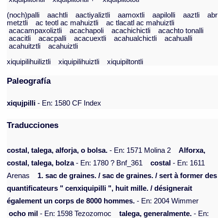
(noch)palli
aachtli
aactiyaliztli
aamoxtli
aapilolli
aaztli
abr
metztli
ac teotl ac mahuiztli
ac tlacatl ac mahuiztli
acacampaxoliztli
acachapoli
acachichictli
acachto tonalli
acacitli
acacpalli
acacuextli
acahualchictli
acahualli
acahuitztli
acahuiztli
xiquipilihuiliztli
xiquipilihuiztli
xiquipiltontli
Paleografía
xiqujpilli
- En: 1580 CF Index
Traducciones
costal, talega, alforja, o bolsa.
- En: 1571 Molina 2
Alforxa,
costal, talega, bolza
- En: 1780 ? Bnf_361
costal
- En: 1611
Arenas
1. sac de graines. / sac de graines. / sert à former des
quantificateurs " cenxiquipilli ", huit mille. / désignerait
également un corps de 8000 hommes.
- En: 2004 Wimmer
ocho mil
- En: 1598 Tezozomoc
talega, generalmente.
- En: