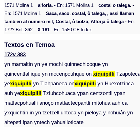
1571 Molina 1
alforia.
- En: 1571 Molina 1
costal o talega.
-
En: 1571 Molina 1
Saca, saco, costal, ô talega, , assi llaman
tambien al numero mil; Costal, ô bolza; Alforja ô talega
- En:
17?? Bnf_362
X-181
- En: 1580 CF Index
Textos en Temoa
172v 383
yn mamaltin yn ye mochi quinnechicoque yn
quincentlallique yn mocenpouhque on
xiquipilli
Tzapotec
ye
xiquipilli
yn Tlahpaneca on
xiquipilli
yn Huexotzinca
auh ye
xiquipilli
Tziuhcohuaca ypan centzontli ypan
matlacpohualli anoço matlactecpantli mitohua auh ca
yxquichtin in yn tzetzelliuhtoca yn pieloya y nohuiân yn
altepetl ipan yntech yahualloticate