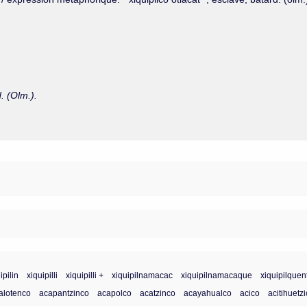
. (Olm.).
ipilin
xiquipilli
xiquipilli +
xiquipilnamacac
xiquipilnamacaque
xiquipilquen
alotenco
acapantzinco
acapolco
acatzinco
acayahualco
acico
acitihuetz