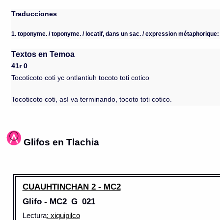
Traducciones
1. toponyme. / toponyme. / locatif, dans un sac. / expression métaphorique: "
Textos en Temoa
41r 0
Tocoticoto coti yc ontlantiuh tocoto toti cotico
Tocoticoto coti, así va terminando, tocoto toti cotico.
Glifos en Tlachia
CUAUHTINCHAN 2 - MC2
Glifo - MC2_G_021
Lectura
: xiquipilco