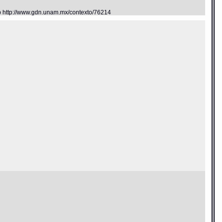
eb http://www.gdn.unam.mx/contexto/76214