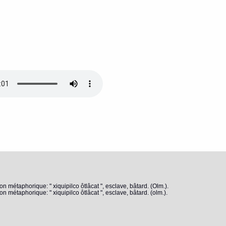
on métaphorique: " xiquipilco ôtlâcat ", esclave, bâtard. (Olm.).
n métaphorique: " xiquipilco ôtlâcat ", esclave, bâtard. (olm.).