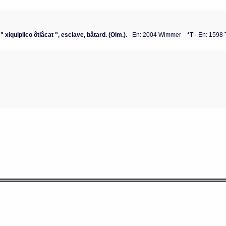
 xiquipilco ôtlâcat ", esclave, bâtard. (Olm.).
- En: 2004 Wimmer
*T
- En: 1598