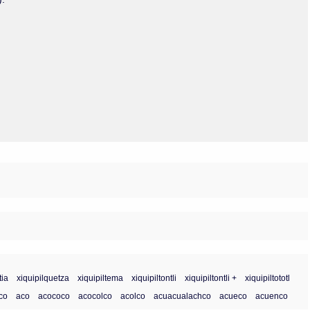
Olmos_V
Paredes
Rincón
Sahagún Escolio
Tezozomoc
Tzinacapan
Wimmer
tia
xiquipilquetza
xiquipiltema
xiquipiltontli
xiquipiltontli +
xiquipiltototl
ico
aco
acococo
acocolco
acolco
acuacualachco
acueco
acuenco