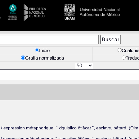
Inicio
Cualquie
Grafía normalizada
Tradu
/ expression métaphorique: " xiquipilco ôtlâcat ", esclave, bâtard. (Olm.
/ expression métaphorique: " xiquipilco ôtlâcat ", esclave, bâtard. (olm.