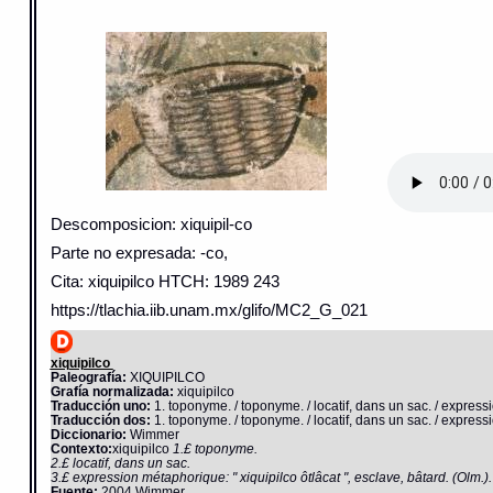
Descomposicion: xiquipil-co
Parte no expresada: -co,
Cita: xiquipilco HTCH: 1989 243
https://tlachia.iib.unam.mx/glifo/MC2_G_021
xiquipilco
Paleografía:
XIQUIPILCO
Grafía normalizada:
xiquipilco
Traducción uno:
1. toponyme. / toponyme. / locatif, dans un sac. / expressi
Traducción dos:
1. toponyme. / toponyme. / locatif, dans un sac. / expressio
Diccionario:
Wimmer
Contexto:
xiquipilco
1.£ toponyme.
2.£ locatif, dans un sac.
3.£ expression métaphorique: " xiquipilco ôtlâcat ", esclave, bâtard. (Olm.).
Fuente:
2004 Wimmer