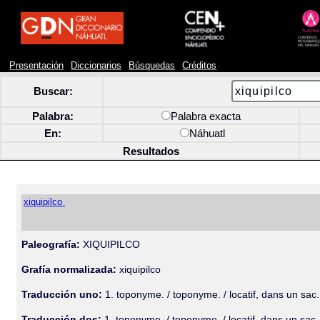
Presentación
Diccionarios
Búsquedas
Créditos
Buscar:
Palabra:
Palabra exacta
En:
Náhuatl
Resultados
xiquipilco
Paleografía:
XIQUIPILCO
Grafía normalizada:
xiquipilco
Traducción uno:
1. toponyme. / toponyme. / locatif, dans un sac. 
Traducción dos:
1. toponyme. / toponyme. / locatif, dans un sac. 