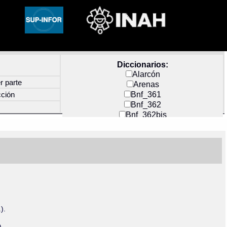
Diccionarios:
Alarcón
r parte
Arenas
Bnf_361
cción
Bnf_362
Bnf_362bis
Carochi
CF_INDEX
Clavijero
Cortés y Zedeño
Docs_México
Durán
Guerra
Mecayapan
Molina_1
).
Molina_2
Olmos_G
).