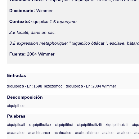
Diccionario:
Wimmer
Contexto:
xiquipilco
1.£ toponyme.
2.£ locatif, dans un sac.
3.£ expression métaphorique: " xiquipilco ôtlâcat ", esclave, bâtard
Fuente:
2004 Wimmer
Entradas
xiquipilco
- En: 1598 Tezozomoc
xiquipilco
- En: 2004 Wimmer
Descomposición
xiquipil-co
Palabras
xiquipilcatl
xiquipilhuilax
xiquipilihui
xiquipilihuiliztli
xiquipilihuiztli
xiqu
acaacalco
acachinanco
acahualco
acahualtzinco
acalco
acaloco
ac