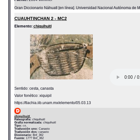
Gran Diccionario Náhuatl [en línea]. Universidad Nacional Autónoma de M
CUAUHTINCHAN 2 - MC2
Elemento:
chiquihuitl
Sentido: cesta, canasta
Valor fonético: xiquipil
https://tlachia.iib.unam.mx/elemento/05.03.13
chiquihuitl
Paleografía:
chiquihuitl
Grafía normalizada:
chiquihuitl
Tipo:
r.n.
Traducción uno:
Canasto
Traducción dos:
canasto
Diccionario:
Bnf_362
Fuente:
17?? Bnf_362