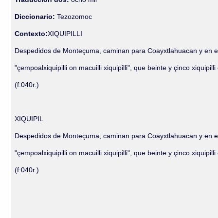
Diccionario:
Tezozomoc
Contexto:
XIQUIPILLI
Despedidos de Monteçuma, caminan para Coayxtlahuacan y en el ca
"çempoalxiquipilli on macuilli xiquipilli", que beinte y çinco xiqu
(f:040r.)
XIQUIPIL
Despedidos de Monteçuma, caminan para Coayxtlahuacan y en el ca
"çempoalxiquipilli on macuilli xiquipilli", que beinte y çinco xiqu
(f:040r.)