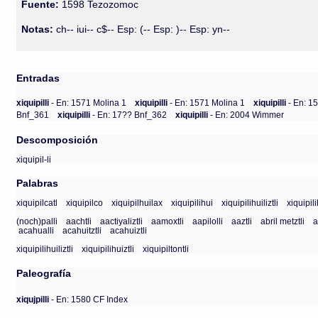
Fuente:
1598 Tezozomoc
Notas:
ch-- iui-- c$-- Esp: (-- Esp: )-- Esp: yn--
Entradas
xiquipilli
- En: 1571 Molina 1
xiquipilli
- En: 1571 Molina 1
xiquipilli
- En: 1
Bnf_361
xiquipilli
- En: 17?? Bnf_362
xiquipilli
- En: 2004 Wimmer
Descomposición
xiquipil-li
Palabras
xiquipilcatl
xiquipilco
xiquipilhuilax
xiquipilihui
xiquipilihuiliztli
xiquipili
(noch)palli
aachtli
aactiyaliztli
aamoxtli
aapilolli
aaztli
abril metztli
a
acahualli
acahuitztli
acahuiztli
xiquipilihuiliztli
xiquipilihuiztli
xiquipiltontli
Paleografía
xiqujpilli
- En: 1580 CF Index