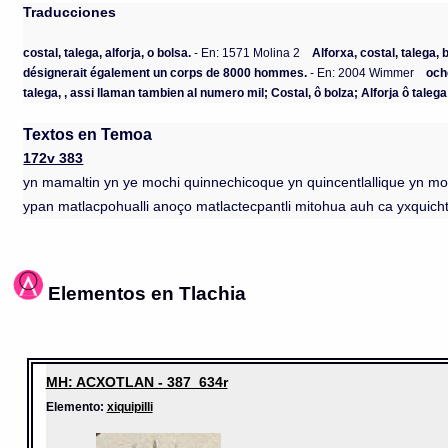
Traducciones
costal, talega, alforja, o bolsa.
- En: 1571 Molina 2
Alforxa, costal, talega, 
désignerait également un corps de 8000 hommes.
- En: 2004 Wimmer
och
talega, , assi llaman tambien al numero mil; Costal, ô bolza; Alforja ô talega
Textos en Temoa
172v 383
yn mamaltin yn ye mochi quinnechicoque yn quincentlallique yn
ypan matlacpohualli anoço matlactecpantli mitohua auh ca yxquichtin
Elementos en Tlachia
MH: ACXOTLAN - 387_634r
Elemento:
xiquipilli