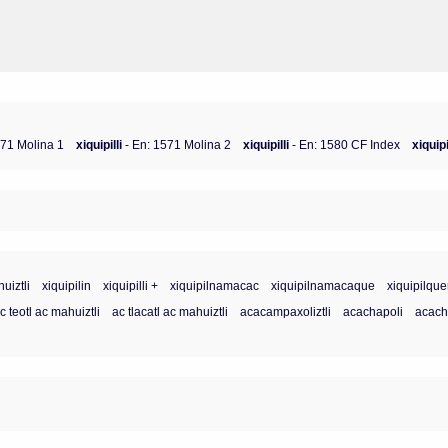
571 Molina 1
xiquipilli
- En: 1571 Molina 2
xiquipilli
- En: 1580 CF Index
xiquipi
huiztli
xiquipilin
xiquipilli +
xiquipilnamacac
xiquipilnamacaque
xiquipilque
c teotl ac mahuiztli
ac tlacatl ac mahuiztli
acacampaxoliztli
acachapoli
acachi