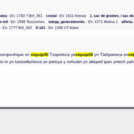
bolza
- En: 1780 ? Bnf_361
costal
- En: 1611 Arenas
1. sac de graines. / sac de 
o mil
- En: 1598 Tezozomoc
talega, generalmente.
- En: 1571 Molina 1
alforia.
- En: 17?? Bnf_362
X-181
- En: 1580 CF Index
 mocenpouhque on
xiquipilli
Tzapoteca ye
xiquipilli
yn Tlahpaneca on
xiq
 in yn tzetzelliuhtoca yn pieloya y nohuiân yn altepetl ipan yntech yah