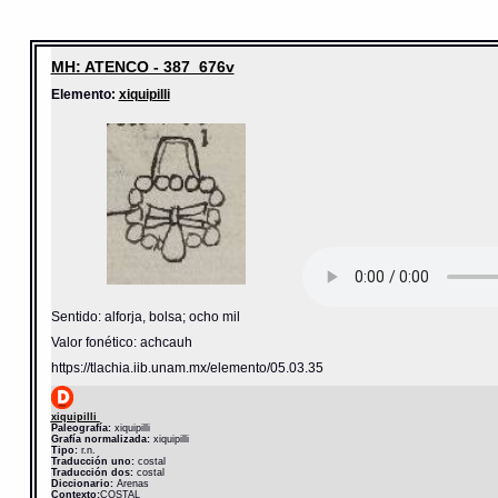
MH: ATENCO - 387_676v
Elemento:
xiquipilli
Sentido: alforja, bolsa; ocho mil
Valor fonético: achcauh
https://tlachia.iib.unam.mx/elemento/05.03.35
xiquipilli
Paleografía:
xiquipilli
Grafía normalizada:
xiquipilli
Tipo:
r.n.
Traducción uno:
costal
Traducción dos:
costal
Diccionario:
Arenas
Contexto:
COSTAL