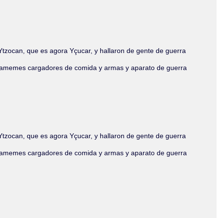
Olmos_V
Paredes
Rincón
Sahagún Escolio
Tezozomoc
tzocan, que es agora Yçucar, y hallaron de gente de guerra
Tzinacapan
Wimmer
n mill tamemes cargadores de comida y armas y aparato de guerra
tzocan, que es agora Yçucar, y hallaron de gente de guerra
n mill tamemes cargadores de comida y armas y aparato de guerra