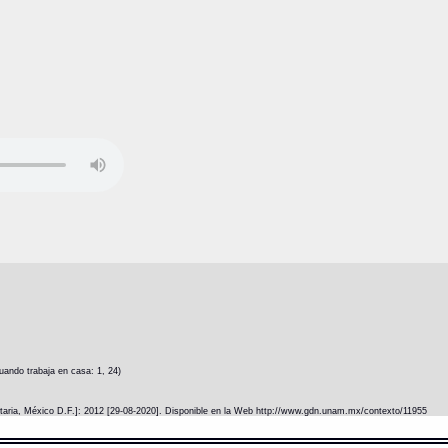
ando trabaja en casa: 1, 24)
itaria, México D.F.]: 2012 [29-08-2020]. Disponible en la Web http://www.gdn.unam.mx/contexto/11955