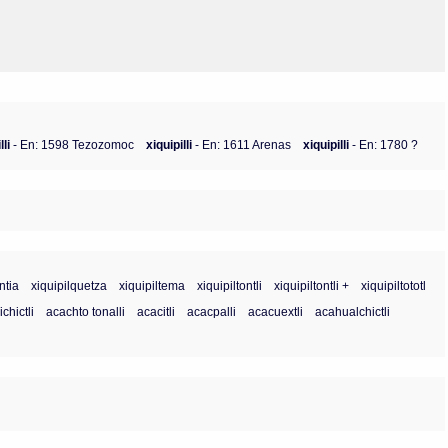
lli
- En: 1598 Tezozomoc
xiquipilli
- En: 1611 Arenas
xiquipilli
- En: 1780 ?
ntia
xiquipilquetza
xiquipiltema
xiquipiltontli
xiquipiltontli +
xiquipiltototl
chictli
acachto tonalli
acacitli
acacpalli
acacuextli
acahualchictli