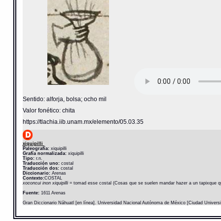
Sentido: alforja, bolsa; ocho mil
Valor fonético: chita
https://tlachia.iib.unam.mx/elemento/05.03.35
xiquipilli
Paleografía:
xiquipilli
Grafía normalizada:
xiquipilli
Tipo:
r.n.
Traducción uno:
costal
Traducción dos:
costal
Diccionario:
Arenas
Contexto:
COSTAL
xoconcui inon xiquipilli
= tomad esse costal (Cosas que se suelen mandar hazer a un tapixque qu
Fuente:
1611 Arenas
Gran Diccionario Náhuatl [en línea]. Universidad Nacional Autónoma de México [Ciudad Univers