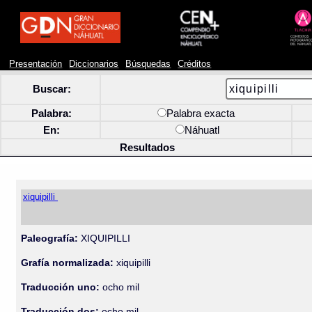
Presentación
Diccionarios
Búsquedas
Créditos
Buscar:
Palabra:
Palabra exacta
En:
Náhuatl
Resultados
xiquipilli
Paleografía:
XIQUIPILLI
Grafía normalizada:
xiquipilli
Traducción uno:
ocho mil
Traducción dos:
ocho mil