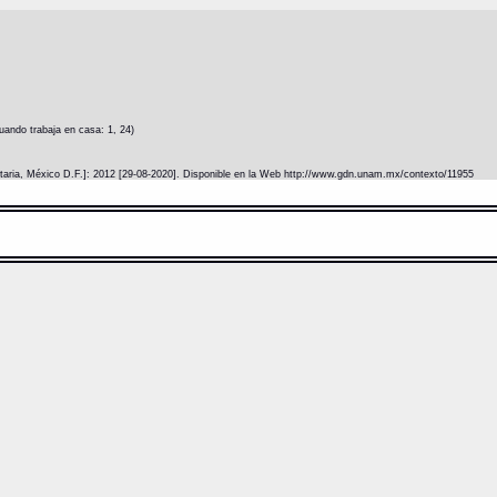
ando trabaja en casa: 1, 24)
itaria, México D.F.]: 2012 [29-08-2020]. Disponible en la Web http://www.gdn.unam.mx/contexto/11955