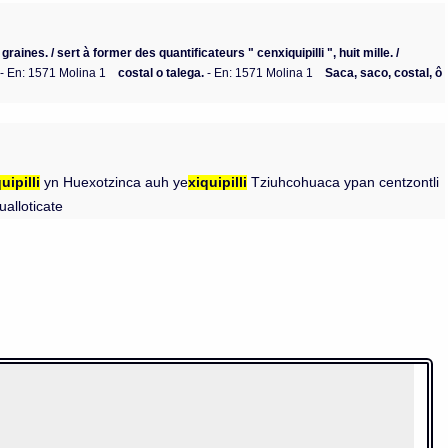
graines. / sert à former des quantificateurs " cenxiquipilli ", huit mille. /
- En: 1571 Molina 1
costal o talega.
- En: 1571 Molina 1
Saca, saco, costal, ô
uipilli
yn Huexotzinca auh ye
xiquipilli
Tziuhcohuaca ypan centzontli
ualloticate