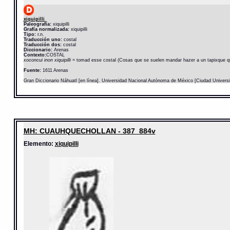
xiquipilli
Paleografía:
xiquipilli
Grafía normalizada:
xiquipilli
Tipo:
r.n.
Traducción uno:
costal
Traducción dos:
costal
Diccionario:
Arenas
Contexto:
COSTAL
xoconcui inon xiquipilli
= tomad esse costal (Cosas que se suelen mandar hazer a un tapixque qu
Fuente:
1611 Arenas
Gran Diccionario Náhuatl [en línea]. Universidad Nacional Autónoma de México [Ciudad Univers
MH: CUAUHQUECHOLLAN - 387_884v
Elemento:
xiquipilli