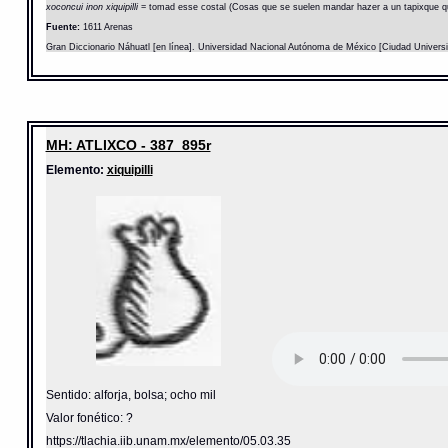
xoconcui inon xiquipilli
= tomad esse costal (Cosas que se suelen mandar hazer a un tapixque qu
Fuente:
1611 Arenas
Gran Diccionario Náhuatl [en línea]. Universidad Nacional Autónoma de México [Ciudad Univers
MH: ATLIXCO - 387_895r
Elemento:
xiquipilli
Sentido: alforja, bolsa; ocho mil
Valor fonético: ?
https://tlachia.iib.unam.mx/elemento/05.03.35