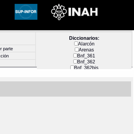
Diccionarios:
Alarcón
r parte
Arenas
Bnf_361
cción
Bnf_362
Bnf_362bis
Carochi
CF_INDEX
Clavijero
Cortés y Zedeño
Docs_México
Durán
Guerra
Mecayapan
Molina_1
Molina_2
Olmos_G