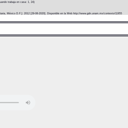
ando trabaja en casa: 1, 24)
itaria, México D.F.]: 2012 [29-08-2020]. Disponible en la Web http://www.gdn.unam.mx/contexto/11955