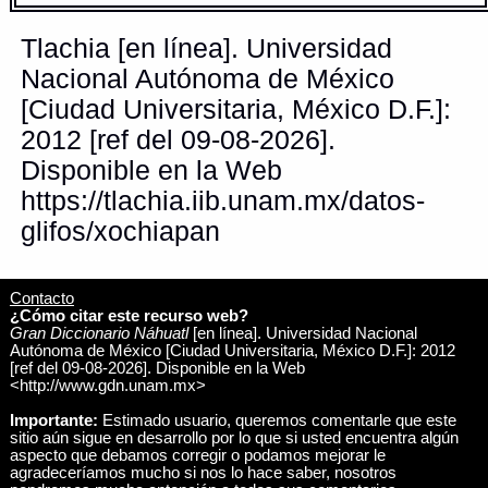
Tlachia [en línea]. Universidad
Nacional Autónoma de México
[Ciudad Universitaria, México D.F.]:
2012 [ref del 09-08-2026].
Disponible en la Web
https://tlachia.iib.unam.mx/datos-
glifos/xochiapan
Contacto
¿Cómo citar este recurso web?
Gran Diccionario Náhuatl
[en línea]. Universidad Nacional
Autónoma de México [Ciudad Universitaria, México D.F.]: 2012
[ref del 09-08-2026]. Disponible en la Web
<http://www.gdn.unam.mx>
Importante:
Estimado usuario, queremos comentarle que este
sitio aún sigue en desarrollo por lo que si usted encuentra algún
aspecto que debamos corregir o podamos mejorar le
agradeceríamos mucho si nos lo hace saber, nosotros