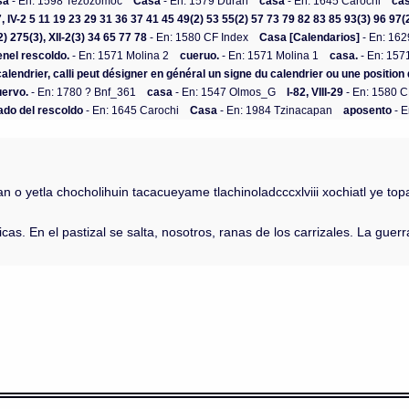
sa
- En: 1598 Tezozomoc
Casa
- En: 1579 Durán
casa
- En: 1645 Carochi
cas
-37, IV-2 5 11 19 23 29 31 36 37 41 45 49(2) 53 55(2) 57 73 79 82 83 85 93(3) 96 97(
) 275(3), XII-2(3) 34 65 77 78
- En: 1580 CF Index
Casa [Calendarios]
- En: 162
enel rescoldo.
- En: 1571 Molina 2
cueruo.
- En: 1571 Molina 1
casa.
- En: 157
alendrier, calli peut désigner en général un signe du calendrier ou une position d
ervo.
- En: 1780 ? Bnf_361
casa
- En: 1547 Olmos_G
I-82, VIII-29
- En: 1580 C
ado del rescoldo
- En: 1645 Carochi
Casa
- En: 1984 Tzinacapan
aposento
- E
lan o yetla chocholihuin tacacueyame tlachinoladcccxlviii xochiatl ye t
icas. En el pastizal se salta, nosotros, ranas de los carrizales. La gue