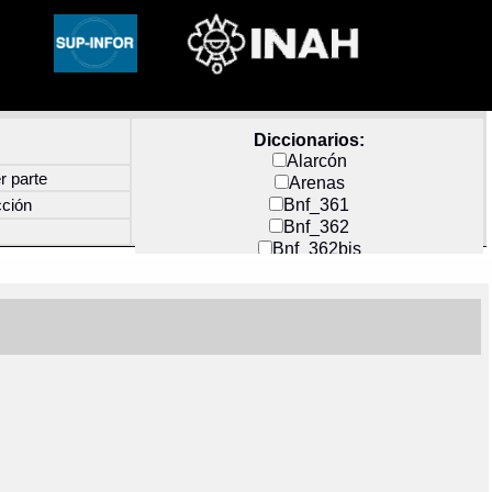
Diccionarios:
Alarcón
r parte
Arenas
Bnf_361
cción
Bnf_362
Bnf_362bis
Carochi
CF_INDEX
Clavijero
Cortés y Zedeño
Docs_México
Durán
Guerra
Mecayapan
Molina_1
Molina_2
Olmos_G