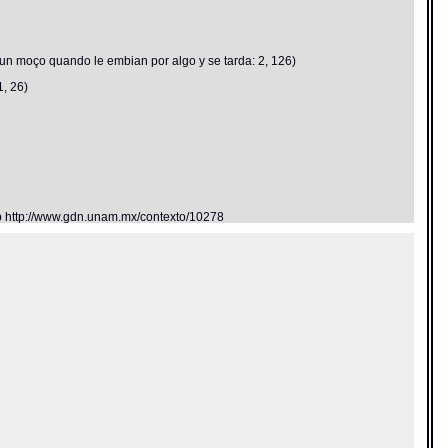
 un moço quando le embian por algo y se tarda: 2, 126)
1, 26)
eb http://www.gdn.unam.mx/contexto/10278