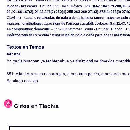
En: 1611 Arenas
casa
- En: 1547 Olmos_G
casa
- En: 1547 Olmos_G
ca
la casa / las casas
- En: 1551-95 Docs_México
I-58, II-62 104 179 208, III
91, X-166 167(2), XI-43 247(2) 252(4) 255 263 269 271(3) 272(4) 273(3) 274(2
Clavijero
casa, o tenazuelas de palo o de caña para comer mayz tostado 
maison. / ornithologie, autre nom de l'oiseau cacalôtl, corbeau. Sah11,43. / c
en composition: 'âmacalli',
- En: 2004 Wimmer
casa
- En: 1595 Rincón
Cu
maíz tostado del rescoldo / tenazuelas de palo o caña para sacar maíz tost
Textos en Temoa
44r 851
Yn ça tlalhuacpan ye techtepehua ye timimichti ye timexica cueptit
851. A la tierra seca nos arrojan, a nosotros peces, a nosotros mex
Santiago.dcccxlix
Glifos en Tlachia