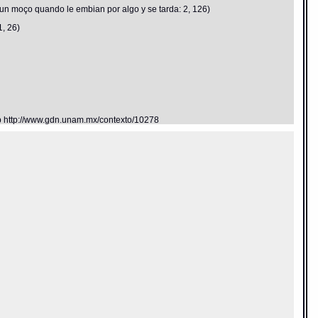
 un moço quando le embian por algo y se tarda: 2, 126)
1, 26)
eb http://www.gdn.unam.mx/contexto/10278