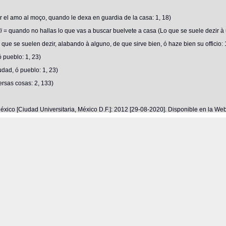
 el amo al moço, quando le dexa en guardia de la casa: 1, 18)
li
= quando no hallas lo que vas a buscar buelvete a casa (Lo que se suele dezir à
 que se suelen dezir, alabando à alguno, de que sirve bien, ó haze bien su officio: 
 pueblo: 1, 23)
dad, ó pueblo: 1, 23)
rsas cosas: 2, 133)
éxico [Ciudad Universitaria, México D.F.]: 2012 [29-08-2020]. Disponible en la W