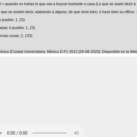
li
= quando no hallas lo que vas a buscar buelvete a casa (Lo que se suele dezir à
 que se suelen dezir, alabando à alguno, de que sirve bien, ó haze bien su officio: 
 pueblo: 1, 23)
dad, ó pueblo: 1, 23)
rsas cosas: 2, 133)
éxico [Ciudad Universitaria, México D.F.]: 2012 [29-08-2020]. Disponible en la W