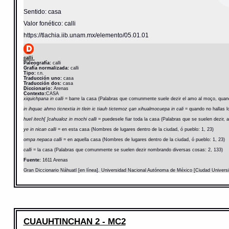
Sentido: casa
Valor fonético: calli
https://tlachia.iib.unam.mx/elemento/05.01.01
calli
Paleografía:
calli
Grafía normalizada:
calli
Tipo:
r.n.
Traducción uno:
casa
Traducción dos:
casa
Diccionario:
Arenas
Contexto:
CASA
xiquichpana in calli
= barre la casa (Palabras que comunmente suele dezir el amo al moço, quand
in ihquac ahmo ticnextia in tlein ic tiauh tictemoz çan xihualmocuepa in cali
= quando no hallas l
huel itech[ ]cahualoz in mochi calli
= puedesele fiar toda la casa (Palabras que se suelen dezir, a
ye in nican calli
= en esta casa (Nombres de lugares dentro de la ciudad, ó pueblo: 1, 23)
ompa nepaca calli
= en aquella casa (Nombres de lugares dentro de la ciudad, ó pueblo: 1, 23)
calli
= la casa (Palabras que comunmente se suelen dezir nombrando diversas cosas: 2, 133)
Fuente:
1611 Arenas
Gran Diccionario Náhuatl [en línea]. Universidad Nacional Autónoma de México [Ciudad Univers
CUAUHTINCHAN 2 - MC2