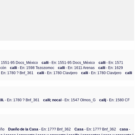
Olmos_V
Paredes
Rincón
Sahagún Escolio
Tezozomoc
Tzinacapan
Wimmer
: 1551-95 Docs_México
calli
- En: 1551-95 Docs_México
calli
- En: 1571
ncón
calli
- En: 1598 Tezozomoc
calli
- En: 1611 Arenas
calli
- En: 1629
- En: 1780 ? Bnf_361
calli
- En: 1780 Clavijero
calli
- En: 1780 Clavijero
calli
li.
- En: 1780 ? Bnf_361
calli; nocal
- En: 1547 Olmos_G
callj
- En: 1580 CF
eño
Dueño de la Casa
- En: 17?? Bnf_362
Casa
- En: 17?? Bnf_362
casa
-