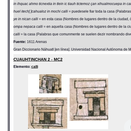
in ihquac ahmo ticnextia in tlein ic tiauh tictemoz çan xihualmocuepa in ca
huel itech[ ]cahualoz in mochi calli
= puedesele fiar toda la casa (Palabras
ye in nican calli
= en esta casa (Nombres de lugares dentro de la ciudad, ó
ompa nepaca calli
= en aquella casa (Nombres de lugares dentro de la ciu
calli
= la casa (Palabras que comunmente se suelen dezir nombrando dive
Fuente:
1611 Arenas
Gran Diccionario Náhuatl [en línea]. Universidad Nacional Autónoma de M
CUAUHTINCHAN 2 - MC2
Elemento:
calli