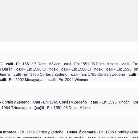
_G
calli
- En: 1551-95 Docs_México
calli
- En: 1551-95 Docs_México
calli
- En
79 Durán
calli
- En: 1580 CF Index
calli
- En: 1580 CF Index
calli
- En: 1595 Ri
Guerra
calli
- En: 1765 Cortés y Zedeño
calli
- En: 1765 Cortés y Zedeño
calli
calli
- En: 2002 Mecayapan
calli
- En: 2004 Wimmer
5 Cortés y Zedeño
Cali
- En: 1765 Cortés y Zedeño
calli.
- En: 1595 Rincón
Cal
: 1984 Tzinacapan
[ca]lli
- En: 1551-95 Docs_México
la morada
- En: 1765 Cortés y Zedeño
Celda, ô camara
- En: 1765 Cortés y Zed