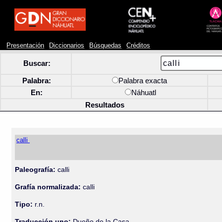
Presentación
Diccionarios
Búsquedas
Créditos
Buscar:
Palabra:
Palabra exacta
En:
Náhuatl
Resultados
calli
Paleografía:
calli
Grafía normalizada:
calli
Tipo:
r.n.
Traducción uno:
Dueño de la Casa