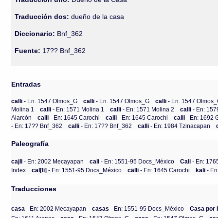
Traducción dos:
dueño de la casa
Diccionario:
Bnf_362
Fuente:
17?? Bnf_362
Entradas
calli
- En: 1547 Olmos_G
calli
- En: 1547 Olmos_G
calli
- En: 1547 Olmos
Molina 1
calli
- En: 1571 Molina 1
calli
- En: 1571 Molina 2
calli
- En: 15
Alarcón
calli
- En: 1645 Carochi
calli
- En: 1645 Carochi
calli
- En: 1692 
- En: 17?? Bnf_362
calli
- En: 17?? Bnf_362
calli
- En: 1984 Tzinacapan
Paleografía
cajli
- En: 2002 Mecayapan
cali
- En: 1551-95 Docs_México
Cali
- En: 176
Index
cal[li]
- En: 1551-95 Docs_México
cälli
- En: 1645 Carochi
kali
- En
Traducciones
casa
- En: 2002 Mecayapan
casas
- En: 1551-95 Docs_México
Casa por 