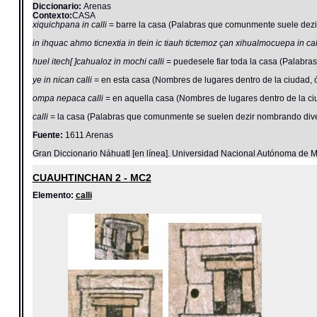
Diccionario:
Arenas
Contexto:
CASA
xiquichpana in calli
= barre la casa (Palabras que comunmente suele dezir
in ihquac ahmo ticnextia in tlein ic tiauh tictemoz çan xihualmocuepa in ca
huel itech[ ]cahualoz in mochi calli
= puedesele fiar toda la casa (Palabras
ye in nican calli
= en esta casa (Nombres de lugares dentro de la ciudad, ó
ompa nepaca calli
= en aquella casa (Nombres de lugares dentro de la ciu
calli
= la casa (Palabras que comunmente se suelen dezir nombrando dive
Fuente:
1611 Arenas
Gran Diccionario Náhuatl [en línea]. Universidad Nacional Autónoma de M
CUAUHTINCHAN 2 - MC2
Elemento:
calli