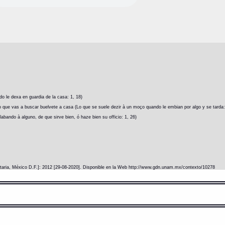
o le dexa en guardia de la casa: 1, 18)
o que vas a buscar buelvete a casa (Lo que se suele dezir à un moço quando le embian por algo y se tarda:
labando à alguno, de que sirve bien, ó haze bien su officio: 1, 26)
itaria, México D.F.]: 2012 [29-08-2020]. Disponible en la Web http://www.gdn.unam.mx/contexto/10278