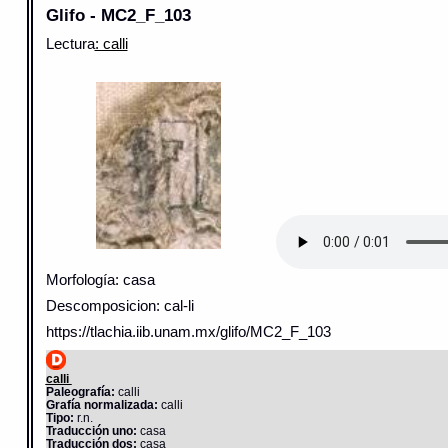
Glifo - MC2_F_103
Lectura
: calli
Morfología: casa
Descomposicion: cal-li
https://tlachia.iib.unam.mx/glifo/MC2_F_103
calli
Paleografía:
calli
Grafía normalizada:
calli
Tipo:
r.n.
Traducción uno:
casa
Traducción dos:
casa