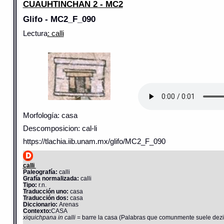
CUAUHTINCHAN 2 - MC2
Glifo - MC2_F_090
Lectura
: calli
Morfología: casa
Descomposicion: cal-li
https://tlachia.iib.unam.mx/glifo/MC2_F_090
calli
Paleografía:
calli
Grafía normalizada:
calli
Tipo:
r.n.
Traducción uno:
casa
Traducción dos:
casa
Diccionario:
Arenas
Contexto:
CASA
xiquichpana in calli
= barre la casa (Palabras que comunmente suele dezir