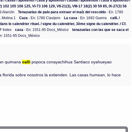
a / casas / aposento / casa y aposento / casilla / aposentos / casa u aposento /
2) 102 105 106 125, VI-73 106 129, VII-21(3), VIII-17 18(2) 30 59 85, IX-27(3) 56
9 Alarcón
Tenazuelas de palo para extraer el maíz del rescoldo
- En: 1780
1 Molina 1
Caza
- En: 1780 Clavijero
La casa
- En: 1692 Guerra
calli. /
ans le calendrier rituel. / signe du calendrier, 3ème signe du calendrier. / Cf.
F Index
casa
- En: 1551-95 Docs_México
tenazuelas con las que se saca el
n: 1551-95 Docs_México
opan quimana
calli
popoca conayachihua Santiaco oyahueyao
rra florida sobre nosotros la extienden. Las casas humean, lo hace