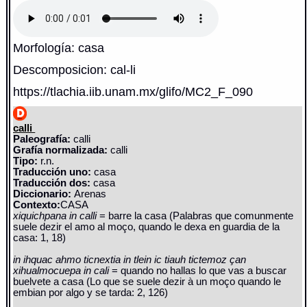
Morfología: casa
Descomposicion: cal-li
https://tlachia.iib.unam.mx/glifo/MC2_F_090
calli
Paleografía:
calli
Grafía normalizada:
calli
Tipo:
r.n.
Traducción uno:
casa
Traducción dos:
casa
Diccionario:
Arenas
Contexto:
CASA
xiquichpana in calli
= barre la casa (Palabras que comunmente
suele dezir el amo al moço, quando le dexa en guardia de la
casa: 1, 18)
in ihquac ahmo ticnextia in tlein ic tiauh tictemoz çan
xihualmocuepa in cali
= quando no hallas lo que vas a buscar
buelvete a casa (Lo que se suele dezir à un moço quando le
embian por algo y se tarda: 2, 126)