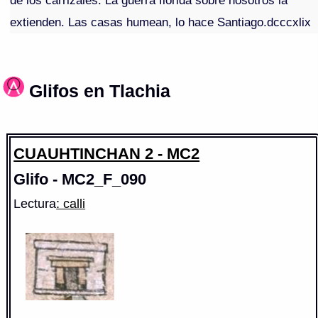
de los carrizales. La guerra florida sobre nosotros la
extienden. Las casas humean, lo hace Santiago.dcccxlix
Glifos en Tlachia
CUAUHTINCHAN 2 - MC2
Glifo - MC2_F_090
Lectura
: calli