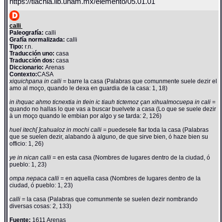
https://tlachia.iib.unam.mx/elemento/05.01.01
calli
Paleografía:
calli
Grafía normalizada:
calli
Tipo:
r.n.
Traducción uno:
casa
Traducción dos:
casa
Diccionario:
Arenas
Contexto:
CASA
xiquichpana in calli
= barre la casa (Palabras que comunmente suele dezir el
amo al moço, quando le dexa en guardia de la casa: 1, 18)
in ihquac ahmo ticnextia in tlein ic tiauh tictemoz çan xihualmocuepa in cali
=
quando no hallas lo que vas a buscar buelvete a casa (Lo que se suele dezir
à un moço quando le embian por algo y se tarda: 2, 126)
huel itech[ ]cahualoz in mochi calli
= puedesele fiar toda la casa (Palabras
que se suelen dezir, alabando à alguno, de que sirve bien, ó haze bien su
officio: 1, 26)
ye in nican calli
= en esta casa (Nombres de lugares dentro de la ciudad, ó
pueblo: 1, 23)
ompa nepaca calli
= en aquella casa (Nombres de lugares dentro de la
ciudad, ó pueblo: 1, 23)
calli
= la casa (Palabras que comunmente se suelen dezir nombrando
diversas cosas: 2, 133)
Fuente:
1611 Arenas