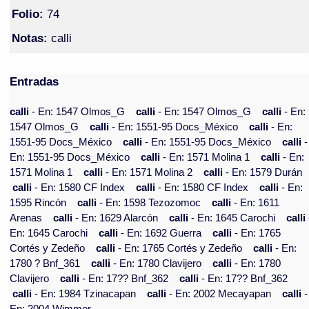
Folio:
74
Notas:
calli
Entradas
calli
- En: 1547 Olmos_G
calli
- En: 1547 Olmos_G
calli
- En:
1547 Olmos_G
calli
- En: 1551-95 Docs_México
calli
- En:
1551-95 Docs_México
calli
- En: 1551-95 Docs_México
calli
-
En: 1551-95 Docs_México
calli
- En: 1571 Molina 1
calli
- En:
1571 Molina 1
calli
- En: 1571 Molina 2
calli
- En: 1579 Durán
calli
- En: 1580 CF Index
calli
- En: 1580 CF Index
calli
- En:
1595 Rincón
calli
- En: 1598 Tezozomoc
calli
- En: 1611
Arenas
calli
- En: 1629 Alarcón
calli
- En: 1645 Carochi
calli
En: 1645 Carochi
calli
- En: 1692 Guerra
calli
- En: 1765
Cortés y Zedeño
calli
- En: 1765 Cortés y Zedeño
calli
- En:
1780 ? Bnf_361
calli
- En: 1780 Clavijero
calli
- En: 1780
Clavijero
calli
- En: 17?? Bnf_362
calli
- En: 17?? Bnf_362
calli
- En: 1984 Tzinacapan
calli
- En: 2002 Mecayapan
calli
-