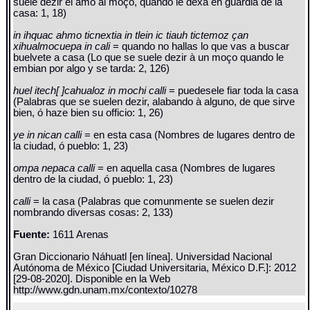
suele dezir el amo al moço, quando le dexa en guardia de la
casa: 1, 18)
in ihquac ahmo ticnextia in tlein ic tiauh tictemoz çan
xihualmocuepa in cali
= quando no hallas lo que vas a buscar
buelvete a casa (Lo que se suele dezir à un moço quando le
embian por algo y se tarda: 2, 126)
huel itech[ ]cahualoz in mochi calli
= puedesele fiar toda la casa
(Palabras que se suelen dezir, alabando à alguno, de que sirve
bien, ó haze bien su officio: 1, 26)
ye in nican calli
= en esta casa (Nombres de lugares dentro de
la ciudad, ó pueblo: 1, 23)
ompa nepaca calli
= en aquella casa (Nombres de lugares
dentro de la ciudad, ó pueblo: 1, 23)
calli
= la casa (Palabras que comunmente se suelen dezir
nombrando diversas cosas: 2, 133)
Fuente:
1611 Arenas
Gran Diccionario Náhuatl [en línea]. Universidad Nacional
Autónoma de México [Ciudad Universitaria, México D.F.]: 2012
[29-08-2020]. Disponible en la Web
http://www.gdn.unam.mx/contexto/10278