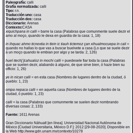
Paleografía:
calli
Grafía normalizada:
calli
Tipo:
r.n.
Traducción uno:
casa
Traducción dos:
casa
Diccionario:
Arenas
Contexto:
CASA
xiquichpana in calli
= barre la casa (Palabras que comunmente suele dezir el
amo al moço, quando le dexa en guardia de la casa: 1, 18)
in ihquac ahmo ticnextia in tlein ic tiauh tictemoz çan xihualmocuepa in cali
=
quando no hallas lo que vas a buscar buelvete a casa (Lo que se suele dezir
à un moço quando le embian por algo y se tarda: 2, 126)
huel itech[ ]cahualoz in mochi calli
= puedesele fiar toda la casa (Palabras
que se suelen dezir, alabando à alguno, de que sirve bien, ó haze bien su
officio: 1, 26)
ye in nican calli
= en esta casa (Nombres de lugares dentro de la ciudad, ó
pueblo: 1, 23)
ompa nepaca calli
= en aquella casa (Nombres de lugares dentro de la
ciudad, ó pueblo: 1, 23)
calli
= la casa (Palabras que comunmente se suelen dezir nombrando
diversas cosas: 2, 133)
Fuente:
1611 Arenas
Gran Diccionario Náhuatl [en línea]. Universidad Nacional Autónoma de
México [Ciudad Universitaria, México D.F.]: 2012 [29-08-2020]. Disponible en
la Web http://www.gdn.unam.mx/contexto/10278