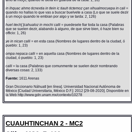
amo al moço, quando le dexa en guardia de la casa: 1, 18)
in ihquac ahmo ticnextia in tlein ic tiauh tictemoz çan xihualmocuepa in cali
=
quando no hallas lo que vas a buscar buelvete a casa (Lo que se suele dezir
à un moço quando le embian por algo y se tarda: 2, 126)
huel itech[ ]cahualoz in mochi calli
= puedesele fiar toda la casa (Palabras
que se suelen dezir, alabando à alguno, de que sirve bien, ó haze bien su
officio: 1, 26)
ye in nican calli
= en esta casa (Nombres de lugares dentro de la ciudad, ó
pueblo: 1, 23)
ompa nepaca calli
= en aquella casa (Nombres de lugares dentro de la
ciudad, ó pueblo: 1, 23)
calli
= la casa (Palabras que comunmente se suelen dezir nombrando
diversas cosas: 2, 133)
Fuente:
1611 Arenas
Gran Diccionario Náhuatl [en línea]. Universidad Nacional Autónoma de
México [Ciudad Universitaria, México D.F.]: 2012 [29-08-2020]. Disponible en
la Web http://www.gdn.unam.mx/contexto/10278
CUAUHTINCHAN 2 - MC2