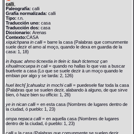
calli
Paleografía:
calli
Grafía normalizada:
calli
Tipo:
r.n.
Traducción uno:
casa
Traducción dos:
casa
Diccionario:
Arenas
Contexto:
CASA
xiquichpana in calli
= barre la casa (Palabras que comunmente
suele dezir el amo al moço, quando le dexa en guardia de la
casa: 1, 18)
in ihquac ahmo ticnextia in tlein ic tiauh tictemoz çan
xihualmocuepa in cali
= quando no hallas lo que vas a buscar
buelvete a casa (Lo que se suele dezir à un moço quando le
embian por algo y se tarda: 2, 126)
huel itech[ ]cahualoz in mochi calli
= puedesele fiar toda la casa
(Palabras que se suelen dezir, alabando à alguno, de que sirve
bien, ó haze bien su officio: 1, 26)
ye in nican calli
= en esta casa (Nombres de lugares dentro de
la ciudad, ó pueblo: 1, 23)
ompa nepaca calli
= en aquella casa (Nombres de lugares
dentro de la ciudad, ó pueblo: 1, 23)
calli
= la casa (Palabras que comunmente se suelen dezir