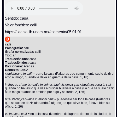
Sentido: casa
Valor fonético: calli
https://tlachia.iib.unam.mx/elemento/05.01.01
calli
Paleografía:
calli
Grafía normalizada:
calli
Tipo:
r.n.
Traducción uno:
casa
Traducción dos:
casa
Diccionario:
Arenas
Contexto:
CASA
xiquichpana in calli
= barre la casa (Palabras que comunmente suele dezir el
amo al moço, quando le dexa en guardia de la casa: 1, 18)
in ihquac ahmo ticnextia in tlein ic tiauh tictemoz çan xihualmocuepa in cali
=
quando no hallas lo que vas a buscar buelvete a casa (Lo que se suele dezir
à un moço quando le embian por algo y se tarda: 2, 126)
huel itech[ ]cahualoz in mochi calli
= puedesele fiar toda la casa (Palabras
que se suelen dezir, alabando à alguno, de que sirve bien, ó haze bien su
officio: 1, 26)
ye in nican calli
= en esta casa (Nombres de lugares dentro de la ciudad, ó