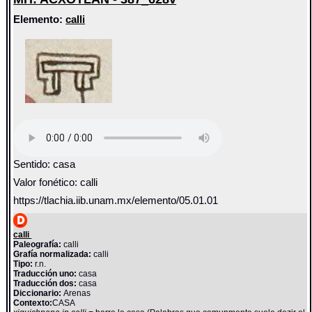
Elemento:
calli
Sentido: casa
Valor fonético: calli
https://tlachia.iib.unam.mx/elemento/05.01.01
calli
Paleografía:
calli
Grafía normalizada:
calli
Tipo:
r.n.
Traducción uno:
casa
Traducción dos:
casa
Diccionario:
Arenas
Contexto:
CASA