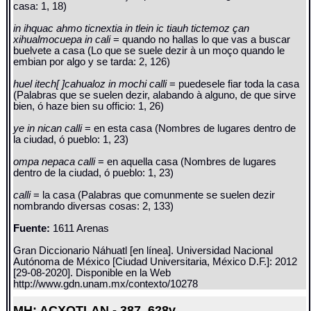
casa: 1, 18)
in ihquac ahmo ticnextia in tlein ic tiauh tictemoz çan
xihualmocuepa in cali
= quando no hallas lo que vas a buscar
buelvete a casa (Lo que se suele dezir à un moço quando le
embian por algo y se tarda: 2, 126)
huel itech[ ]cahualoz in mochi calli
= puedesele fiar toda la casa
(Palabras que se suelen dezir, alabando à alguno, de que sirve
bien, ó haze bien su officio: 1, 26)
ye in nican calli
= en esta casa (Nombres de lugares dentro de
la ciudad, ó pueblo: 1, 23)
ompa nepaca calli
= en aquella casa (Nombres de lugares
dentro de la ciudad, ó pueblo: 1, 23)
calli
= la casa (Palabras que comunmente se suelen dezir
nombrando diversas cosas: 2, 133)
Fuente:
1611 Arenas
Gran Diccionario Náhuatl [en línea]. Universidad Nacional
Autónoma de México [Ciudad Universitaria, México D.F.]: 2012
[29-08-2020]. Disponible en la Web
http://www.gdn.unam.mx/contexto/10278
MH: ACXOTLAN - 387_628v