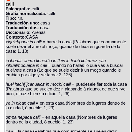
calli
Paleografía:
calli
Grafía normalizada:
calli
Tipo:
r.n.
Traducción uno:
casa
Traducción dos:
casa
Diccionario:
Arenas
Contexto:
CASA
xiquichpana in calli
= barre la casa (Palabras que comunmente
suele dezir el amo al moço, quando le dexa en guardia de la
casa: 1, 18)
in ihquac ahmo ticnextia in tlein ic tiauh tictemoz çan
xihualmocuepa in cali
= quando no hallas lo que vas a buscar
buelvete a casa (Lo que se suele dezir à un moço quando le
embian por algo y se tarda: 2, 126)
huel itech[ ]cahualoz in mochi calli
= puedesele fiar toda la casa
(Palabras que se suelen dezir, alabando à alguno, de que sirve
bien, ó haze bien su officio: 1, 26)
ye in nican calli
= en esta casa (Nombres de lugares dentro de
la ciudad, ó pueblo: 1, 23)
ompa nepaca calli
= en aquella casa (Nombres de lugares
dentro de la ciudad, ó pueblo: 1, 23)
calli
= la casa (Palabras que comunmente se suelen dezir