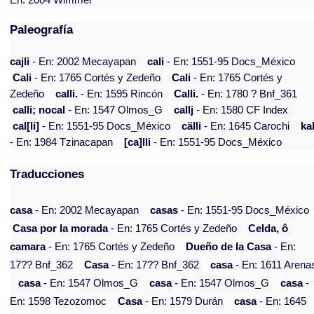
En: 2004 Wimmer
Paleografía
cajli
- En: 2002 Mecayapan
cali
- En: 1551-95 Docs_México
Cali
- En: 1765 Cortés y Zedeño
Cali
- En: 1765 Cortés y
Zedeño
calli.
- En: 1595 Rincón
Calli.
- En: 1780 ? Bnf_361
calli; nocal
- En: 1547 Olmos_G
callj
- En: 1580 CF Index
cal[li]
- En: 1551-95 Docs_México
cälli
- En: 1645 Carochi
kal
- En: 1984 Tzinacapan
[ca]lli
- En: 1551-95 Docs_México
Traducciones
casa
- En: 2002 Mecayapan
casas
- En: 1551-95 Docs_México
Casa por la morada
- En: 1765 Cortés y Zedeño
Celda, ô
camara
- En: 1765 Cortés y Zedeño
Dueño de la Casa
- En:
17?? Bnf_362
Casa
- En: 17?? Bnf_362
casa
- En: 1611 Arena
casa
- En: 1547 Olmos_G
casa
- En: 1547 Olmos_G
casa
-
En: 1598 Tezozomoc
Casa
- En: 1579 Durán
casa
- En: 1645