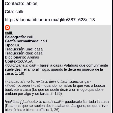
Contacto: labios
Cita: calli
https://tlachia.iib.unam.mx/glifo/387_628r_13
calli
Paleografía:
calli
Grafía normalizada:
calli
Tipo:
r.n.
Traducción uno:
casa
Traducción dos:
casa
Diccionario:
Arenas
Contexto:
CASA
xiquichpana in calli
= barre la casa (Palabras que comunmente
suele dezir el amo al moço, quando le dexa en guardia de la
casa: 1, 18)
in ihquac ahmo ticnextia in tlein ic tiauh tictemoz çan
xihualmocuepa in cali
= quando no hallas lo que vas a buscar
buelvete a casa (Lo que se suele dezir à un moço quando le
embian por algo y se tarda: 2, 126)
huel itech[ ]cahualoz in mochi calli
= puedesele fiar toda la casa
(Palabras que se suelen dezir, alabando à alguno, de que sirve
bien, ó haze bien su officio: 1, 26)