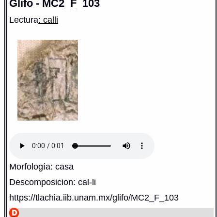
Glifo - MC2_F_103
Lectura
: calli
Morfología: casa
Descomposicion: cal-li
https://tlachia.iib.unam.mx/glifo/MC2_F_103