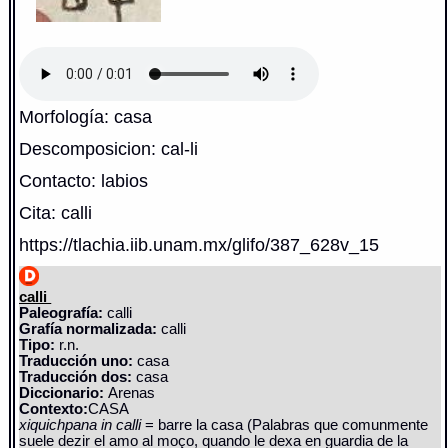
Morfología: casa
Descomposicion: cal-li
Contacto: labios
Cita: calli
https://tlachia.iib.unam.mx/glifo/387_628v_15
calli
Paleografía:
calli
Grafía normalizada:
calli
Tipo:
r.n.
Traducción uno:
casa
Traducción dos:
casa
Diccionario:
Arenas
Contexto:
CASA
xiquichpana in calli
= barre la casa (Palabras que comunmente
suele dezir el amo al moço, quando le dexa en guardia de la