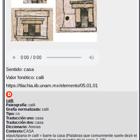
Sentido: casa
Valor fonético: calli
https://tlachia.iib.unam.mx/elemento/05.01.01
calli
Paleografía:
calli
Grafía normalizada:
calli
Tipo:
r.n.
Traducción uno:
casa
Traducción dos:
casa
Diccionario:
Arenas
Contexto:
CASA
xiquichpana in calli
= barre la casa (Palabras que comunmente suele dezir el