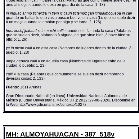
xiquichpana in calli
= barre la casa (Palabras que comunmente suele dezir el
amo al moço, quando le dexa en guardia de la casa: 1, 18)
in ihquac ahmo ticnextia in tlein ic tiauh tictemoz çan xihualmocuepa in cali
=
quando no hallas lo que vas a buscar buelvete a casa (Lo que se suele dezir
à un moço quando le embian por algo y se tarda: 2, 126)
huel itech[ ]cahualoz in mochi calli
= puedesele fiar toda la casa (Palabras
que se suelen dezir, alabando à alguno, de que sirve bien, ó haze bien su
officio: 1, 26)
ye in nican calli
= en esta casa (Nombres de lugares dentro de la ciudad, ó
pueblo: 1, 23)
ompa nepaca calli
= en aquella casa (Nombres de lugares dentro de la
ciudad, ó pueblo: 1, 23)
calli
= la casa (Palabras que comunmente se suelen dezir nombrando
diversas cosas: 2, 133)
Fuente:
1611 Arenas
Gran Diccionario Náhuatl [en línea]. Universidad Nacional Autónoma de
México [Ciudad Universitaria, México D.F.]: 2012 [29-08-2020]. Disponible en
la Web http://www.gdn.unam.mx/contexto/10278
MH: ALMOYAHUACAN - 387_518v