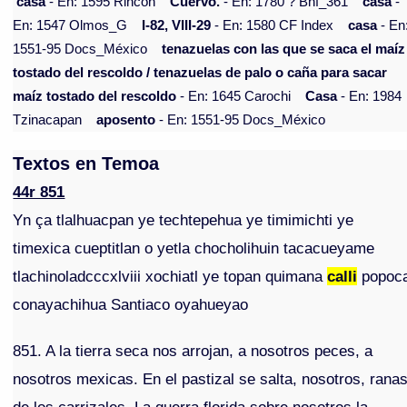
casa
- En: 1595 Rincón
Cuervo.
- En: 1780 ? Bnf_361
casa
-
En: 1547 Olmos_G
I-82, VIII-29
- En: 1580 CF Index
casa
- En
1551-95 Docs_México
tenazuelas con las que se saca el maíz
tostado del rescoldo / tenazuelas de palo o caña para sacar
maíz tostado del rescoldo
- En: 1645 Carochi
Casa
- En: 1984
Tzinacapan
aposento
- En: 1551-95 Docs_México
Textos en Temoa
44r 851
Yn ça tlalhuacpan ye techtepehua ye timimichti ye
timexica cueptitlan o yetla chocholihuin tacacueyame
tlachinoladcccxlviii xochiatl ye topan quimana
calli
popoc
conayachihua Santiaco oyahueyao
851. A la tierra seca nos arrojan, a nosotros peces, a
nosotros mexicas. En el pastizal se salta, nosotros, rana