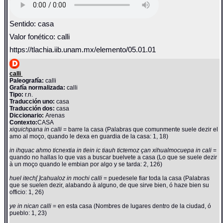
Sentido: casa
Valor fonético: calli
https://tlachia.iib.unam.mx/elemento/05.01.01
calli
Paleografía:
calli
Grafía normalizada:
calli
Tipo:
r.n.
Traducción uno:
casa
Traducción dos:
casa
Diccionario:
Arenas
Contexto:
CASA
xiquichpana in calli
= barre la casa (Palabras que comunmente suele dezir el
amo al moço, quando le dexa en guardia de la casa: 1, 18)
in ihquac ahmo ticnextia in tlein ic tiauh tictemoz çan xihualmocuepa in cali
=
quando no hallas lo que vas a buscar buelvete a casa (Lo que se suele dezir
à un moço quando le embian por algo y se tarda: 2, 126)
huel itech[ ]cahualoz in mochi calli
= puedesele fiar toda la casa (Palabras
que se suelen dezir, alabando à alguno, de que sirve bien, ó haze bien su
officio: 1, 26)
ye in nican calli
= en esta casa (Nombres de lugares dentro de la ciudad, ó
pueblo: 1, 23)