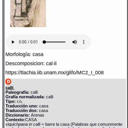
Morfología: casa
Descomposicion: cal-li
https://tlachia.iib.unam.mx/glifo/MC2_I_008
calli
Paleografía:
calli
Grafía normalizada:
calli
Tipo:
r.n.
Traducción uno:
casa
Traducción dos:
casa
Diccionario:
Arenas
Contexto:
CASA
xiquichpana in calli
= barre la casa (Palabras que comunmente