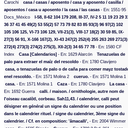
Carochi
casa / casas / aposento / casa y aposento / casilla /
aposentos / casa u aposento / la casa / las casas
- En: 1551-95
Docs_México
I-58, II-62 104 179 208, III-37, IV-2 5 11 19 23 29 3
36 37 41 45 49(2) 53 55(2) 57 73 79 82 83 85 93(3) 96 97(2) 102
105 106 125, VI-73 106 129, VII-21(3), VIII-17 18(2) 30 59 85, IX-
27(3) 56 91, X-166 167(2), XI-43 247(2) 252(4) 255 263 269 271(3)
272(4) 273(3) 274(2) 275(3), XII-2(3) 34 65 77 78
- En: 1580 CF
Index
Casa [Calendarios]
- En: 1629 Alarcón
Tenazuelas de
palo para extraer el maíz del rescoldo
- En: 1780 Clavijero
casa, o tenazuelas de palo o de caña para comer mayz tostad
enel rescoldo.
- En: 1571 Molina 2
cueruo.
- En: 1571 Molina 1
casa.
- En: 1571 Molina 1
Caza
- En: 1780 Clavijero
La casa
-
En: 1692 Guerra
calli. / maison. / ornithologie, autre nom de
l'oiseau cacalôtl, corbeau. Sah11,43. / calendrier, calli peut
désigner en général un signe du calendrier ou une position
dans le calendrier rituel. / signe du calendrier, 3ème signe du
calendrier. / Cf. en composition: 'âmacalli',
- En: 2004 Wimmer