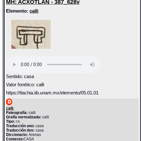
MH: ACXOTLAN - 387_628v
Elemento:
calli
Sentido: casa
Valor fonético: calli
https://tlachia.iib.unam.mx/elemento/05.01.01
calli
Paleografía:
calli
Grafía normalizada:
calli
Tipo:
r.n.
Traducción uno:
casa
Traducción dos:
casa
Diccionario:
Arenas
Contexto:
CASA