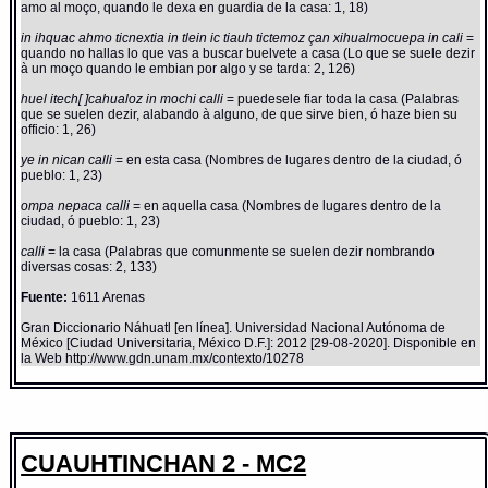
amo al moço, quando le dexa en guardia de la casa: 1, 18)
in ihquac ahmo ticnextia in tlein ic tiauh tictemoz çan xihualmocuepa in cali
=
quando no hallas lo que vas a buscar buelvete a casa (Lo que se suele dezir
à un moço quando le embian por algo y se tarda: 2, 126)
huel itech[ ]cahualoz in mochi calli
= puedesele fiar toda la casa (Palabras
que se suelen dezir, alabando à alguno, de que sirve bien, ó haze bien su
officio: 1, 26)
ye in nican calli
= en esta casa (Nombres de lugares dentro de la ciudad, ó
pueblo: 1, 23)
ompa nepaca calli
= en aquella casa (Nombres de lugares dentro de la
ciudad, ó pueblo: 1, 23)
calli
= la casa (Palabras que comunmente se suelen dezir nombrando
diversas cosas: 2, 133)
Fuente:
1611 Arenas
Gran Diccionario Náhuatl [en línea]. Universidad Nacional Autónoma de
México [Ciudad Universitaria, México D.F.]: 2012 [29-08-2020]. Disponible en
la Web http://www.gdn.unam.mx/contexto/10278
CUAUHTINCHAN 2 - MC2