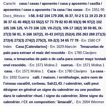
Carochi
casa / casas / aposento / casa y aposento / casilla /
aposentos / casa u aposento / la casa / las casas
- En: 1551-95
Docs_México
I-58, II-62 104 179 208, III-37, IV-2 5 11 19 23 29 3
36 37 41 45 49(2) 53 55(2) 57 73 79 82 83 85 93(3) 96 97(2) 102
105 106 125, VI-73 106 129, VII-21(3), VIII-17 18(2) 30 59 85, IX-
27(3) 56 91, X-166 167(2), XI-43 247(2) 252(4) 255 263 269 271(3)
272(4) 273(3) 274(2) 275(3), XII-2(3) 34 65 77 78
- En: 1580 CF
Index
Casa [Calendarios]
- En: 1629 Alarcón
Tenazuelas de
palo para extraer el maíz del rescoldo
- En: 1780 Clavijero
casa, o tenazuelas de palo o de caña para comer mayz tostad
enel rescoldo.
- En: 1571 Molina 2
cueruo.
- En: 1571 Molina 1
casa.
- En: 1571 Molina 1
Caza
- En: 1780 Clavijero
La casa
-
En: 1692 Guerra
calli. / maison. / ornithologie, autre nom de
l'oiseau cacalôtl, corbeau. Sah11,43. / calendrier, calli peut
désigner en général un signe du calendrier ou une position
dans le calendrier rituel. / signe du calendrier, 3ème signe du
calendrier. / Cf. en composition: 'âmacalli',
- En: 2004 Wimmer