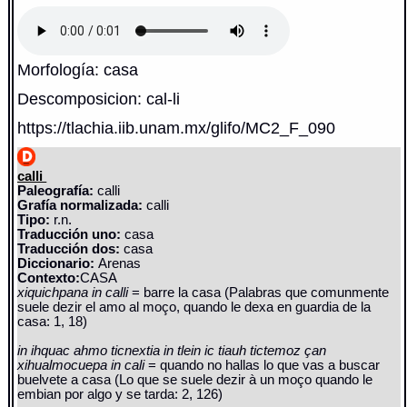
Morfología: casa
Descomposicion: cal-li
https://tlachia.iib.unam.mx/glifo/MC2_F_090
calli
Paleografía:
calli
Grafía normalizada:
calli
Tipo:
r.n.
Traducción uno:
casa
Traducción dos:
casa
Diccionario:
Arenas
Contexto:
CASA
xiquichpana in calli
= barre la casa (Palabras que comunmente
suele dezir el amo al moço, quando le dexa en guardia de la
casa: 1, 18)
in ihquac ahmo ticnextia in tlein ic tiauh tictemoz çan
xihualmocuepa in cali
= quando no hallas lo que vas a buscar
buelvete a casa (Lo que se suele dezir à un moço quando le
embian por algo y se tarda: 2, 126)