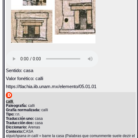
Sentido: casa
Valor fonético: calli
https://tlachia.iib.unam.mx/elemento/05.01.01
calli
Paleografía:
calli
Grafía normalizada:
calli
Tipo:
r.n.
Traducción uno:
casa
Traducción dos:
casa
Diccionario:
Arenas
Contexto:
CASA
xiquichpana in calli
= barre la casa (Palabras que comunmente suele dezir el