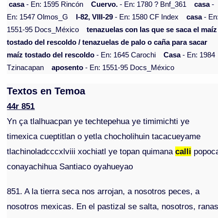
casa
- En: 1595 Rincón
Cuervo.
- En: 1780 ? Bnf_361
casa
-
En: 1547 Olmos_G
I-82, VIII-29
- En: 1580 CF Index
casa
- En
1551-95 Docs_México
tenazuelas con las que se saca el maíz
tostado del rescoldo / tenazuelas de palo o caña para sacar
maíz tostado del rescoldo
- En: 1645 Carochi
Casa
- En: 1984
Tzinacapan
aposento
- En: 1551-95 Docs_México
Textos en Temoa
44r 851
Yn ça tlalhuacpan ye techtepehua ye timimichti ye
timexica cueptitlan o yetla chocholihuin tacacueyame
tlachinoladcccxlviii xochiatl ye topan quimana
calli
popoc
conayachihua Santiaco oyahueyao
851. A la tierra seca nos arrojan, a nosotros peces, a
nosotros mexicas. En el pastizal se salta, nosotros, rana