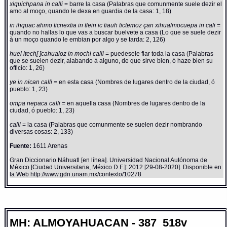
xiquichpana in calli
= barre la casa (Palabras que comunmente suele dezir el
amo al moço, quando le dexa en guardia de la casa: 1, 18)
in ihquac ahmo ticnextia in tlein ic tiauh tictemoz çan xihualmocuepa in cali
=
quando no hallas lo que vas a buscar buelvete a casa (Lo que se suele dezir
à un moço quando le embian por algo y se tarda: 2, 126)
huel itech[ ]cahualoz in mochi calli
= puedesele fiar toda la casa (Palabras
que se suelen dezir, alabando à alguno, de que sirve bien, ó haze bien su
officio: 1, 26)
ye in nican calli
= en esta casa (Nombres de lugares dentro de la ciudad, ó
pueblo: 1, 23)
ompa nepaca calli
= en aquella casa (Nombres de lugares dentro de la
ciudad, ó pueblo: 1, 23)
calli
= la casa (Palabras que comunmente se suelen dezir nombrando
diversas cosas: 2, 133)
Fuente:
1611 Arenas
Gran Diccionario Náhuatl [en línea]. Universidad Nacional Autónoma de
México [Ciudad Universitaria, México D.F.]: 2012 [29-08-2020]. Disponible en
la Web http://www.gdn.unam.mx/contexto/10278
MH: ALMOYAHUACAN - 387_518v