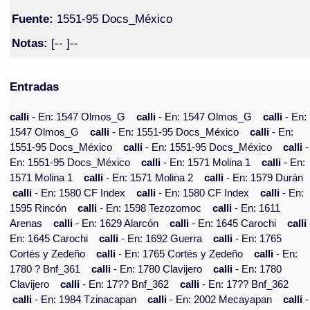
Fuente:
1551-95 Docs_México
Notas:
[-- ]--
Entradas
calli
- En: 1547 Olmos_G
calli
- En: 1547 Olmos_G
calli
- En:
1547 Olmos_G
calli
- En: 1551-95 Docs_México
calli
- En:
1551-95 Docs_México
calli
- En: 1551-95 Docs_México
calli
-
En: 1551-95 Docs_México
calli
- En: 1571 Molina 1
calli
- En:
1571 Molina 1
calli
- En: 1571 Molina 2
calli
- En: 1579 Durán
calli
- En: 1580 CF Index
calli
- En: 1580 CF Index
calli
- En:
1595 Rincón
calli
- En: 1598 Tezozomoc
calli
- En: 1611
Arenas
calli
- En: 1629 Alarcón
calli
- En: 1645 Carochi
calli
En: 1645 Carochi
calli
- En: 1692 Guerra
calli
- En: 1765
Cortés y Zedeño
calli
- En: 1765 Cortés y Zedeño
calli
- En:
1780 ? Bnf_361
calli
- En: 1780 Clavijero
calli
- En: 1780
Clavijero
calli
- En: 17?? Bnf_362
calli
- En: 17?? Bnf_362
calli
- En: 1984 Tzinacapan
calli
- En: 2002 Mecayapan
calli
-