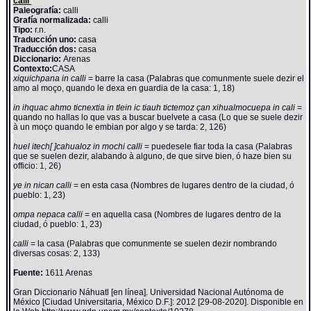
calli
Paleografía:
calli
Grafía normalizada:
calli
Tipo:
r.n.
Traducción uno:
casa
Traducción dos:
casa
Diccionario:
Arenas
Contexto:
CASA
xiquichpana in calli
= barre la casa (Palabras que comunmente suele dezir el
amo al moço, quando le dexa en guardia de la casa: 1, 18)
in ihquac ahmo ticnextia in tlein ic tiauh tictemoz çan xihualmocuepa in cali
=
quando no hallas lo que vas a buscar buelvete a casa (Lo que se suele dezir
à un moço quando le embian por algo y se tarda: 2, 126)
huel itech[ ]cahualoz in mochi calli
= puedesele fiar toda la casa (Palabras
que se suelen dezir, alabando à alguno, de que sirve bien, ó haze bien su
officio: 1, 26)
ye in nican calli
= en esta casa (Nombres de lugares dentro de la ciudad, ó
pueblo: 1, 23)
ompa nepaca calli
= en aquella casa (Nombres de lugares dentro de la
ciudad, ó pueblo: 1, 23)
calli
= la casa (Palabras que comunmente se suelen dezir nombrando
diversas cosas: 2, 133)
Fuente:
1611 Arenas
Gran Diccionario Náhuatl [en línea]. Universidad Nacional Autónoma de
México [Ciudad Universitaria, México D.F.]: 2012 [29-08-2020]. Disponible en