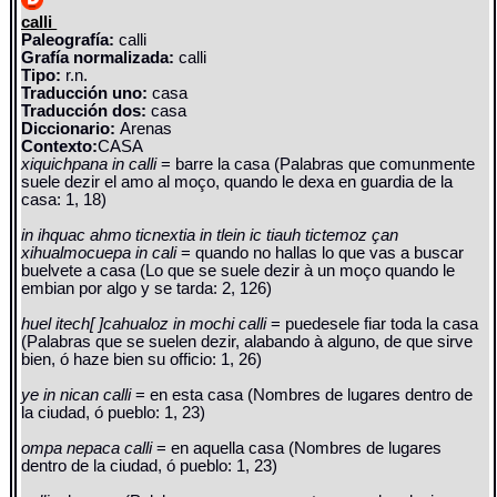
calli
Paleografía:
calli
Grafía normalizada:
calli
Tipo:
r.n.
Traducción uno:
casa
Traducción dos:
casa
Diccionario:
Arenas
Contexto:
CASA
xiquichpana in calli
= barre la casa (Palabras que comunmente
suele dezir el amo al moço, quando le dexa en guardia de la
casa: 1, 18)
in ihquac ahmo ticnextia in tlein ic tiauh tictemoz çan
xihualmocuepa in cali
= quando no hallas lo que vas a buscar
buelvete a casa (Lo que se suele dezir à un moço quando le
embian por algo y se tarda: 2, 126)
huel itech[ ]cahualoz in mochi calli
= puedesele fiar toda la casa
(Palabras que se suelen dezir, alabando à alguno, de que sirve
bien, ó haze bien su officio: 1, 26)
ye in nican calli
= en esta casa (Nombres de lugares dentro de
la ciudad, ó pueblo: 1, 23)
ompa nepaca calli
= en aquella casa (Nombres de lugares
dentro de la ciudad, ó pueblo: 1, 23)