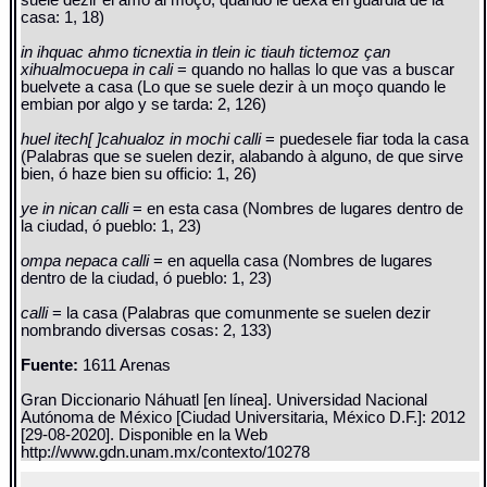
suele dezir el amo al moço, quando le dexa en guardia de la
casa: 1, 18)
in ihquac ahmo ticnextia in tlein ic tiauh tictemoz çan
xihualmocuepa in cali
= quando no hallas lo que vas a buscar
buelvete a casa (Lo que se suele dezir à un moço quando le
embian por algo y se tarda: 2, 126)
huel itech[ ]cahualoz in mochi calli
= puedesele fiar toda la casa
(Palabras que se suelen dezir, alabando à alguno, de que sirve
bien, ó haze bien su officio: 1, 26)
ye in nican calli
= en esta casa (Nombres de lugares dentro de
la ciudad, ó pueblo: 1, 23)
ompa nepaca calli
= en aquella casa (Nombres de lugares
dentro de la ciudad, ó pueblo: 1, 23)
calli
= la casa (Palabras que comunmente se suelen dezir
nombrando diversas cosas: 2, 133)
Fuente:
1611 Arenas
Gran Diccionario Náhuatl [en línea]. Universidad Nacional
Autónoma de México [Ciudad Universitaria, México D.F.]: 2012
[29-08-2020]. Disponible en la Web
http://www.gdn.unam.mx/contexto/10278