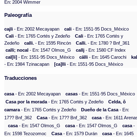
En: 2004 Wimmer
Paleografía
cajli
- En: 2002 Mecayapan
cali
- En: 1551-95 Docs_México
Cali
- En: 1765 Cortés y Zedeño
Cali
- En: 1765 Cortés y
Zedeño
calli.
- En: 1595 Rincón
Calli.
- En: 1780 ? Bnf_361
calli; nocal
- En: 1547 Olmos_G
callj
- En: 1580 CF Index
cal[li]
- En: 1551-95 Docs_México
cälli
- En: 1645 Carochi
kal
- En: 1984 Tzinacapan
[ca]lli
- En: 1551-95 Docs_México
Traducciones
casa
- En: 2002 Mecayapan
casas
- En: 1551-95 Docs_México
Casa por la morada
- En: 1765 Cortés y Zedeño
Celda, ô
camara
- En: 1765 Cortés y Zedeño
Dueño de la Casa
- En:
17?? Bnf_362
Casa
- En: 17?? Bnf_362
casa
- En: 1611 Arena
casa
- En: 1547 Olmos_G
casa
- En: 1547 Olmos_G
casa
-
En: 1598 Tezozomoc
Casa
- En: 1579 Durán
casa
- En: 1645