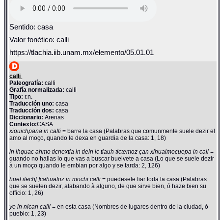
Sentido: casa
Valor fonético: calli
https://tlachia.iib.unam.mx/elemento/05.01.01
calli
Paleografía:
calli
Grafía normalizada:
calli
Tipo:
r.n.
Traducción uno:
casa
Traducción dos:
casa
Diccionario:
Arenas
Contexto:
CASA
xiquichpana in calli
= barre la casa (Palabras que comunmente suele dezir el
amo al moço, quando le dexa en guardia de la casa: 1, 18)
in ihquac ahmo ticnextia in tlein ic tiauh tictemoz çan xihualmocuepa in cali
=
quando no hallas lo que vas a buscar buelvete a casa (Lo que se suele dezir
à un moço quando le embian por algo y se tarda: 2, 126)
huel itech[ ]cahualoz in mochi calli
= puedesele fiar toda la casa (Palabras
que se suelen dezir, alabando à alguno, de que sirve bien, ó haze bien su
officio: 1, 26)
ye in nican calli
= en esta casa (Nombres de lugares dentro de la ciudad, ó
pueblo: 1, 23)