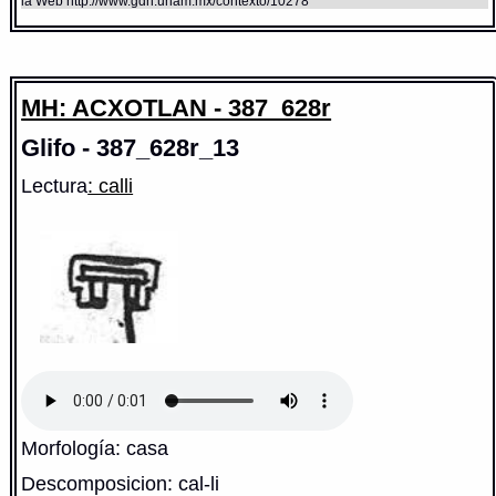
la Web http://www.gdn.unam.mx/contexto/10278
MH: ACXOTLAN - 387_628r
Glifo - 387_628r_13
Lectura
: calli
Morfología: casa
Descomposicion: cal-li