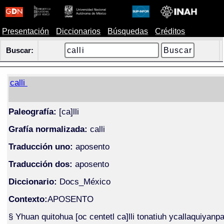
Presentación
Diccionarios
Búsquedas
Créditos
Buscar:
calli
Paleografía:
[ca]lli
Grafía normalizada:
calli
Traducción uno:
aposento
Traducción dos:
aposento
Diccionario:
Docs_México
Contexto:
APOSENTO
§ Yhuan quitohua [oc centetl ca]lli tonatiuh ycallaquiyanp