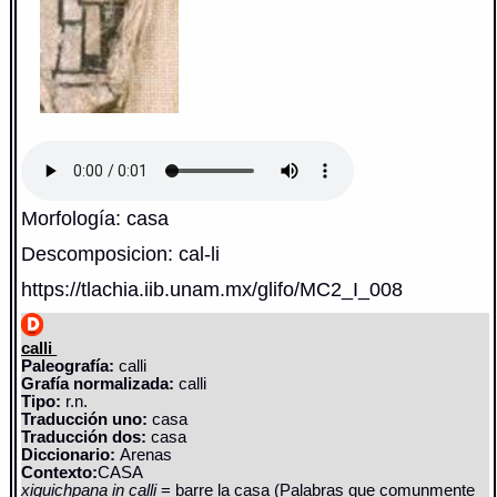
Morfología: casa
Descomposicion: cal-li
https://tlachia.iib.unam.mx/glifo/MC2_I_008
calli
Paleografía:
calli
Grafía normalizada:
calli
Tipo:
r.n.
Traducción uno:
casa
Traducción dos:
casa
Diccionario:
Arenas
Contexto:
CASA
xiquichpana in calli
= barre la casa (Palabras que comunmente