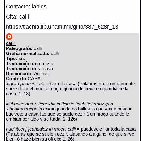
Contacto: labios
Cita: calli
https://tlachia.iib.unam.mx/glifo/387_628r_13
calli
Paleografía:
calli
Grafía normalizada:
calli
Tipo:
r.n.
Traducción uno:
casa
Traducción dos:
casa
Diccionario:
Arenas
Contexto:
CASA
xiquichpana in calli
= barre la casa (Palabras que comunmente
suele dezir el amo al moço, quando le dexa en guardia de la
casa: 1, 18)
in ihquac ahmo ticnextia in tlein ic tiauh tictemoz çan
xihualmocuepa in cali
= quando no hallas lo que vas a buscar
buelvete a casa (Lo que se suele dezir à un moço quando le
embian por algo y se tarda: 2, 126)
huel itech[ ]cahualoz in mochi calli
= puedesele fiar toda la casa
(Palabras que se suelen dezir, alabando à alguno, de que sirve
bien, ó haze bien su officio: 1, 26)