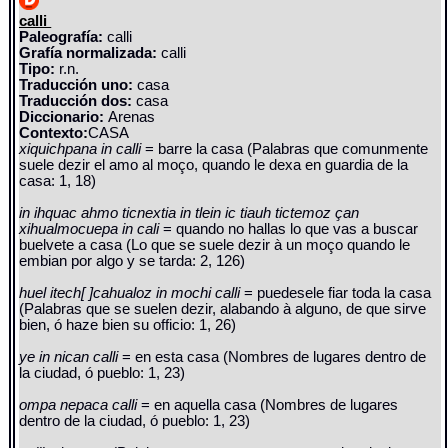
calli
Paleografía:
calli
Grafía normalizada:
calli
Tipo:
r.n.
Traducción uno:
casa
Traducción dos:
casa
Diccionario:
Arenas
Contexto:
CASA
xiquichpana in calli
= barre la casa (Palabras que comunmente
suele dezir el amo al moço, quando le dexa en guardia de la
casa: 1, 18)
in ihquac ahmo ticnextia in tlein ic tiauh tictemoz çan
xihualmocuepa in cali
= quando no hallas lo que vas a buscar
buelvete a casa (Lo que se suele dezir à un moço quando le
embian por algo y se tarda: 2, 126)
huel itech[ ]cahualoz in mochi calli
= puedesele fiar toda la casa
(Palabras que se suelen dezir, alabando à alguno, de que sirve
bien, ó haze bien su officio: 1, 26)
ye in nican calli
= en esta casa (Nombres de lugares dentro de
la ciudad, ó pueblo: 1, 23)
ompa nepaca calli
= en aquella casa (Nombres de lugares
dentro de la ciudad, ó pueblo: 1, 23)