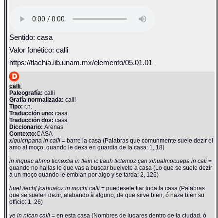
Sentido: casa
Valor fonético: calli
https://tlachia.iib.unam.mx/elemento/05.01.01
calli
Paleografía:
calli
Grafía normalizada:
calli
Tipo:
r.n.
Traducción uno:
casa
Traducción dos:
casa
Diccionario:
Arenas
Contexto:
CASA
xiquichpana in calli
= barre la casa (Palabras que comunmente suele dezir el
amo al moço, quando le dexa en guardia de la casa: 1, 18)
in ihquac ahmo ticnextia in tlein ic tiauh tictemoz çan xihualmocuepa in cali
=
quando no hallas lo que vas a buscar buelvete a casa (Lo que se suele dezir
à un moço quando le embian por algo y se tarda: 2, 126)
huel itech[ ]cahualoz in mochi calli
= puedesele fiar toda la casa (Palabras
que se suelen dezir, alabando à alguno, de que sirve bien, ó haze bien su
officio: 1, 26)
ye in nican calli
= en esta casa (Nombres de lugares dentro de la ciudad, ó