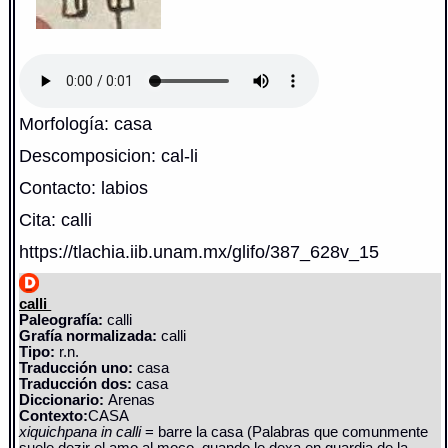
Morfología: casa
Descomposicion: cal-li
Contacto: labios
Cita: calli
https://tlachia.iib.unam.mx/glifo/387_628v_15
calli
Paleografía:
calli
Grafía normalizada:
calli
Tipo:
r.n.
Traducción uno:
casa
Traducción dos:
casa
Diccionario:
Arenas
Contexto:
CASA
xiquichpana in calli
= barre la casa (Palabras que comunmente