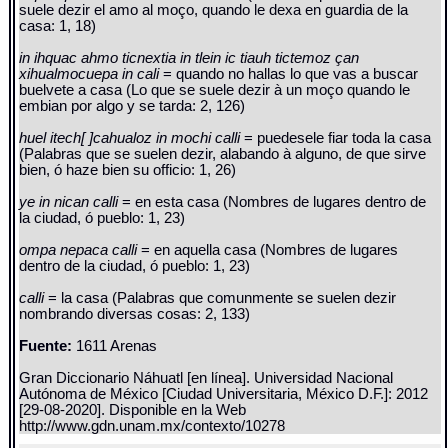
suele dezir el amo al moço, quando le dexa en guardia de la
casa: 1, 18)
in ihquac ahmo ticnextia in tlein ic tiauh tictemoz çan
xihualmocuepa in cali
= quando no hallas lo que vas a buscar
buelvete a casa (Lo que se suele dezir à un moço quando le
embian por algo y se tarda: 2, 126)
huel itech[ ]cahualoz in mochi calli
= puedesele fiar toda la casa
(Palabras que se suelen dezir, alabando à alguno, de que sirve
bien, ó haze bien su officio: 1, 26)
ye in nican calli
= en esta casa (Nombres de lugares dentro de
la ciudad, ó pueblo: 1, 23)
ompa nepaca calli
= en aquella casa (Nombres de lugares
dentro de la ciudad, ó pueblo: 1, 23)
calli
= la casa (Palabras que comunmente se suelen dezir
nombrando diversas cosas: 2, 133)
Fuente:
1611 Arenas
Gran Diccionario Náhuatl [en línea]. Universidad Nacional
Autónoma de México [Ciudad Universitaria, México D.F.]: 2012
[29-08-2020]. Disponible en la Web
http://www.gdn.unam.mx/contexto/10278