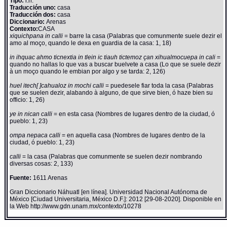
Tipo:
r.n.
Traducción uno:
casa
Traducción dos:
casa
Diccionario:
Arenas
Contexto:
CASA
xiquichpana in calli
= barre la casa (Palabras que comunmente suele dezir el
amo al moço, quando le dexa en guardia de la casa: 1, 18)
in ihquac ahmo ticnextia in tlein ic tiauh tictemoz çan xihualmocuepa in cali
=
quando no hallas lo que vas a buscar buelvete a casa (Lo que se suele dezir
à un moço quando le embian por algo y se tarda: 2, 126)
huel itech[ ]cahualoz in mochi calli
= puedesele fiar toda la casa (Palabras
que se suelen dezir, alabando à alguno, de que sirve bien, ó haze bien su
officio: 1, 26)
ye in nican calli
= en esta casa (Nombres de lugares dentro de la ciudad, ó
pueblo: 1, 23)
ompa nepaca calli
= en aquella casa (Nombres de lugares dentro de la
ciudad, ó pueblo: 1, 23)
calli
= la casa (Palabras que comunmente se suelen dezir nombrando
diversas cosas: 2, 133)
Fuente:
1611 Arenas
Gran Diccionario Náhuatl [en línea]. Universidad Nacional Autónoma de
México [Ciudad Universitaria, México D.F.]: 2012 [29-08-2020]. Disponible en
la Web http://www.gdn.unam.mx/contexto/10278