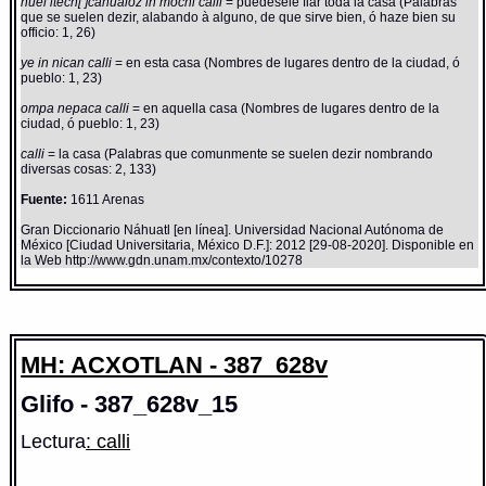
huel itech[ ]cahualoz in mochi calli
= puedesele fiar toda la casa (Palabras
que se suelen dezir, alabando à alguno, de que sirve bien, ó haze bien su
officio: 1, 26)
ye in nican calli
= en esta casa (Nombres de lugares dentro de la ciudad, ó
pueblo: 1, 23)
ompa nepaca calli
= en aquella casa (Nombres de lugares dentro de la
ciudad, ó pueblo: 1, 23)
calli
= la casa (Palabras que comunmente se suelen dezir nombrando
diversas cosas: 2, 133)
Fuente:
1611 Arenas
Gran Diccionario Náhuatl [en línea]. Universidad Nacional Autónoma de
México [Ciudad Universitaria, México D.F.]: 2012 [29-08-2020]. Disponible en
la Web http://www.gdn.unam.mx/contexto/10278
MH: ACXOTLAN - 387_628v
Glifo - 387_628v_15
Lectura
: calli