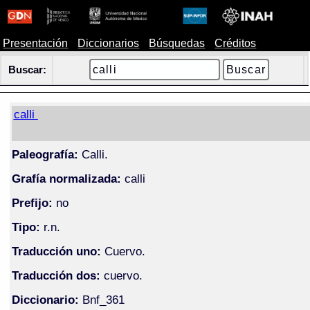
Presentación
Diccionarios
Búsquedas
Créditos
Buscar:
calli
Paleografía:
Calli.
Grafía normalizada:
calli
Prefijo:
no
Tipo:
r.n.
Traducción uno:
Cuervo.
Traducción dos:
cuervo.
Diccionario:
Bnf_361