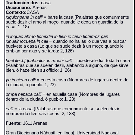
Traducción dos:
casa
Diccionario:
Arenas
Contexto:
CASA
xiquichpana in calli
= barre la casa (Palabras que comunmente
suele dezir el amo al moço, quando le dexa en guardia de la
casa: 1, 18)
in ihquac ahmo ticnextia in tlein ic tiauh tictemoz çan
xihualmocuepa in cali
= quando no hallas lo que vas a buscar
buelvete a casa (Lo que se suele dezir à un moço quando le
embian por algo y se tarda: 2, 126)
huel itech[ ]cahualoz in mochi calli
= puedesele fiar toda la casa
(Palabras que se suelen dezir, alabando à alguno, de que sirve
bien, ó haze bien su officio: 1, 26)
ye in nican calli
= en esta casa (Nombres de lugares dentro de
la ciudad, ó pueblo: 1, 23)
ompa nepaca calli
= en aquella casa (Nombres de lugares
dentro de la ciudad, ó pueblo: 1, 23)
calli
= la casa (Palabras que comunmente se suelen dezir
nombrando diversas cosas: 2, 133)
Fuente:
1611 Arenas
Gran Diccionario Náhuatl [en línea]. Universidad Nacional