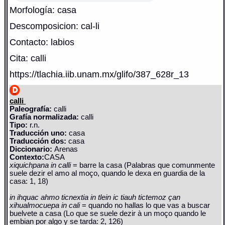
Morfología: casa
Descomposicion: cal-li
Contacto: labios
Cita: calli
https://tlachia.iib.unam.mx/glifo/387_628r_13
calli
Paleografía:
calli
Grafía normalizada:
calli
Tipo:
r.n.
Traducción uno:
casa
Traducción dos:
casa
Diccionario:
Arenas
Contexto:
CASA
xiquichpana in calli
= barre la casa (Palabras que comunmente
suele dezir el amo al moço, quando le dexa en guardia de la
casa: 1, 18)
in ihquac ahmo ticnextia in tlein ic tiauh tictemoz çan
xihualmocuepa in cali
= quando no hallas lo que vas a buscar
buelvete a casa (Lo que se suele dezir à un moço quando le
embian por algo y se tarda: 2, 126)