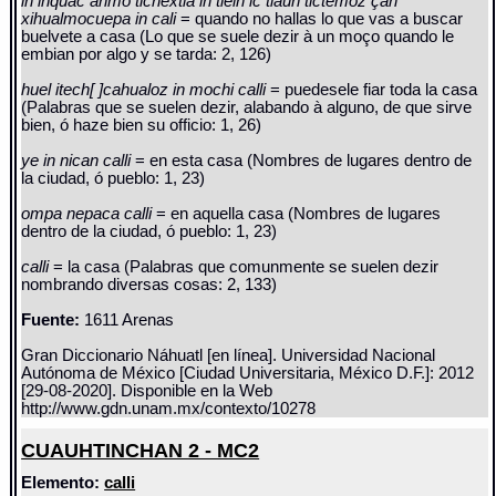
in ihquac ahmo ticnextia in tlein ic tiauh tictemoz çan
xihualmocuepa in cali
= quando no hallas lo que vas a buscar
buelvete a casa (Lo que se suele dezir à un moço quando le
embian por algo y se tarda: 2, 126)
huel itech[ ]cahualoz in mochi calli
= puedesele fiar toda la casa
(Palabras que se suelen dezir, alabando à alguno, de que sirve
bien, ó haze bien su officio: 1, 26)
ye in nican calli
= en esta casa (Nombres de lugares dentro de
la ciudad, ó pueblo: 1, 23)
ompa nepaca calli
= en aquella casa (Nombres de lugares
dentro de la ciudad, ó pueblo: 1, 23)
calli
= la casa (Palabras que comunmente se suelen dezir
nombrando diversas cosas: 2, 133)
Fuente:
1611 Arenas
Gran Diccionario Náhuatl [en línea]. Universidad Nacional
Autónoma de México [Ciudad Universitaria, México D.F.]: 2012
[29-08-2020]. Disponible en la Web
http://www.gdn.unam.mx/contexto/10278
CUAUHTINCHAN 2 - MC2
Elemento:
calli