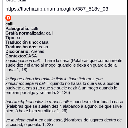
https://tlachia.iib.unam.mx/glifo/387_518v_03
calli
Paleografía:
calli
Grafía normalizada:
calli
Tipo:
r.n.
Traducción uno:
casa
Traducción dos:
casa
Diccionario:
Arenas
Contexto:
CASA
xiquichpana in calli
= barre la casa (Palabras que comunmente
suele dezir el amo al moço, quando le dexa en guardia de la
casa: 1, 18)
in ihquac ahmo ticnextia in tlein ic tiauh tictemoz çan
xihualmocuepa in cali
= quando no hallas lo que vas a buscar
buelvete a casa (Lo que se suele dezir à un moço quando le
embian por algo y se tarda: 2, 126)
huel itech[ ]cahualoz in mochi calli
= puedesele fiar toda la casa
(Palabras que se suelen dezir, alabando à alguno, de que sirve
bien, ó haze bien su officio: 1, 26)
ye in nican calli
= en esta casa (Nombres de lugares dentro de
la ciudad, ó pueblo: 1, 23)