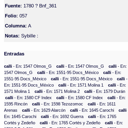
Fuente:
1780 ? Bnf_361
Folio:
057
Columna:
A
Notas:
Sybille :
Entradas
calli
- En: 1547 Olmos_G
calli
- En: 1547 Olmos_G
calli
- En:
1547 Olmos_G
calli
- En: 1551-95 Docs_México
calli
- En:
1551-95 Docs_México
calli
- En: 1551-95 Docs_México
calli
-
En: 1551-95 Docs_México
calli
- En: 1571 Molina 1
calli
- En:
1571 Molina 1
calli
- En: 1571 Molina 2
calli
- En: 1579 Durán
calli
- En: 1580 CF Index
calli
- En: 1580 CF Index
calli
- En:
1595 Rincón
calli
- En: 1598 Tezozomoc
calli
- En: 1611
Arenas
calli
- En: 1629 Alarcón
calli
- En: 1645 Carochi
calli
En: 1645 Carochi
calli
- En: 1692 Guerra
calli
- En: 1765
Cortés y Zedeño
calli
- En: 1765 Cortés y Zedeño
calli
- En: