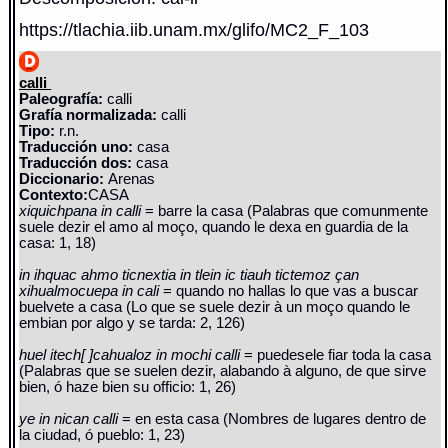
https://tlachia.iib.unam.mx/glifo/MC2_F_103
calli
Paleografía:
calli
Grafía normalizada:
calli
Tipo:
r.n.
Traducción uno:
casa
Traducción dos:
casa
Diccionario:
Arenas
Contexto:
CASA
xiquichpana in calli
= barre la casa (Palabras que comunmente
suele dezir el amo al moço, quando le dexa en guardia de la
casa: 1, 18)
in ihquac ahmo ticnextia in tlein ic tiauh tictemoz çan
xihualmocuepa in cali
= quando no hallas lo que vas a buscar
buelvete a casa (Lo que se suele dezir à un moço quando le
embian por algo y se tarda: 2, 126)
huel itech[ ]cahualoz in mochi calli
= puedesele fiar toda la casa
(Palabras que se suelen dezir, alabando à alguno, de que sirve
bien, ó haze bien su officio: 1, 26)
ye in nican calli
= en esta casa (Nombres de lugares dentro de
la ciudad, ó pueblo: 1, 23)