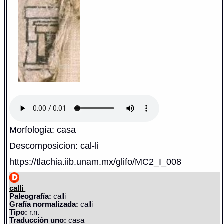
Morfología: casa
Descomposicion: cal-li
https://tlachia.iib.unam.mx/glifo/MC2_I_008
calli
Paleografía:
calli
Grafía normalizada:
calli
Tipo:
r.n.
Traducción uno:
casa