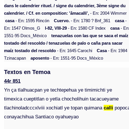
dans le calendrier rituel. / signe du calendrier, 3ème signe du
calendrier. / Cf. en composition: 'âmacalli',
- En: 2004 Wimmer
casa
- En: 1595 Rincón
Cuervo.
- En: 1780 ? Bnf_361
casa
-
En: 1547 Olmos_G
I-82, VIII-29
- En: 1580 CF Index
casa
- En
1551-95 Docs_México
tenazuelas con las que se saca el maíz
tostado del rescoldo / tenazuelas de palo o caña para sacar
maíz tostado del rescoldo
- En: 1645 Carochi
Casa
- En: 1984
Tzinacapan
aposento
- En: 1551-95 Docs_México
Textos en Temoa
44r 851
Yn ça tlalhuacpan ye techtepehua ye timimichti ye
timexica cueptitlan o yetla chocholihuin tacacueyame
tlachinoladcccxlviii xochiatl ye topan quimana
calli
popoc
conayachihua Santiaco oyahueyao