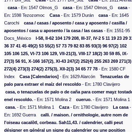
17?? Bnf_362
Casa
- En: 17?? Bnf_362
casa
- En: 1611 Arena
casa
- En: 1547 Olmos_G
casa
- En: 1547 Olmos_G
casa
-
En: 1598 Tezozomoc
Casa
- En: 1579 Durán
casa
- En: 1645
Carochi
casa / casas / aposento / casa y aposento / casilla /
aposentos / casa u aposento / la casa / las casas
- En: 1551-95
Docs_México
I-58, II-62 104 179 208, III-37, IV-2 5 11 19 23 29 3
36 37 41 45 49(2) 53 55(2) 57 73 79 82 83 85 93(3) 96 97(2) 102
105 106 125, VI-73 106 129, VII-21(3), VIII-17 18(2) 30 59 85, IX-
27(3) 56 91, X-166 167(2), XI-43 247(2) 252(4) 255 263 269 271(3)
272(4) 273(3) 274(2) 275(3), XII-2(3) 34 65 77 78
- En: 1580 CF
Index
Casa [Calendarios]
- En: 1629 Alarcón
Tenazuelas de
palo para extraer el maíz del rescoldo
- En: 1780 Clavijero
casa, o tenazuelas de palo o de caña para comer mayz tostad
enel rescoldo.
- En: 1571 Molina 2
cueruo.
- En: 1571 Molina 1
casa.
- En: 1571 Molina 1
Caza
- En: 1780 Clavijero
La casa
-
En: 1692 Guerra
calli. / maison. / ornithologie, autre nom de
l'oiseau cacalôtl, corbeau. Sah11,43. / calendrier, calli peut
désigner en général un signe du calendrier ou une position