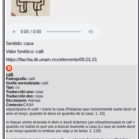
Sentido: casa
Valor fonético: calli
https://tlachia.iib.unam.mx/elemento/05.01.01
calli
Paleografía:
calli
Grafía normalizada:
calli
Tipo:
r.n.
Traducción uno:
casa
Traducción dos:
casa
Diccionario:
Arenas
Contexto:
CASA
xiquichpana in calli
= barre la casa (Palabras que comunmente suele dezir el
amo al moço, quando le dexa en guardia de la casa: 1, 18)
in ihquac ahmo ticnextia in tlein ic tiauh tictemoz çan xihualmocuepa in cali
=
quando no hallas lo que vas a buscar buelvete a casa (Lo que se suele dezir
à un moço quando le embian por algo y se tarda: 2, 126)