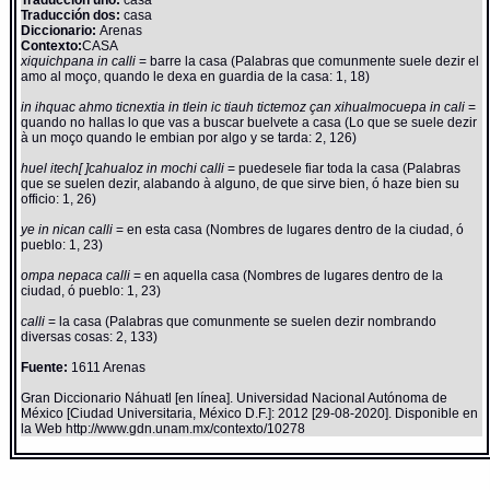
Traducción uno:
casa
Traducción dos:
casa
Diccionario:
Arenas
Contexto:
CASA
xiquichpana in calli
= barre la casa (Palabras que comunmente suele dezir el
amo al moço, quando le dexa en guardia de la casa: 1, 18)
in ihquac ahmo ticnextia in tlein ic tiauh tictemoz çan xihualmocuepa in cali
=
quando no hallas lo que vas a buscar buelvete a casa (Lo que se suele dezir
à un moço quando le embian por algo y se tarda: 2, 126)
huel itech[ ]cahualoz in mochi calli
= puedesele fiar toda la casa (Palabras
que se suelen dezir, alabando à alguno, de que sirve bien, ó haze bien su
officio: 1, 26)
ye in nican calli
= en esta casa (Nombres de lugares dentro de la ciudad, ó
pueblo: 1, 23)
ompa nepaca calli
= en aquella casa (Nombres de lugares dentro de la
ciudad, ó pueblo: 1, 23)
calli
= la casa (Palabras que comunmente se suelen dezir nombrando
diversas cosas: 2, 133)
Fuente:
1611 Arenas
Gran Diccionario Náhuatl [en línea]. Universidad Nacional Autónoma de
México [Ciudad Universitaria, México D.F.]: 2012 [29-08-2020]. Disponible en
la Web http://www.gdn.unam.mx/contexto/10278