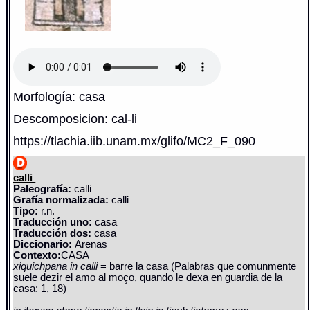
Morfología: casa
Descomposicion: cal-li
https://tlachia.iib.unam.mx/glifo/MC2_F_090
calli
Paleografía:
calli
Grafía normalizada:
calli
Tipo:
r.n.
Traducción uno:
casa
Traducción dos:
casa
Diccionario:
Arenas
Contexto:
CASA
xiquichpana in calli
= barre la casa (Palabras que comunmente
suele dezir el amo al moço, quando le dexa en guardia de la
casa: 1, 18)