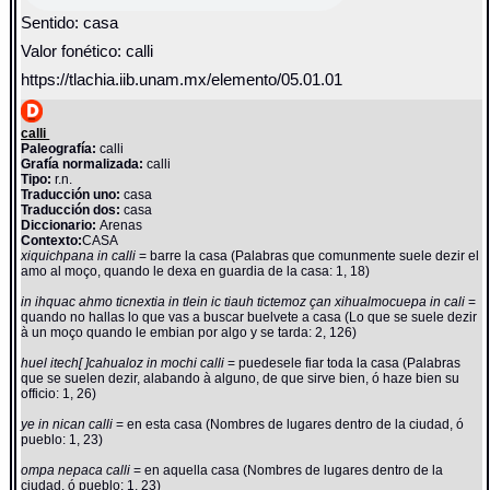
Sentido: casa
Valor fonético: calli
https://tlachia.iib.unam.mx/elemento/05.01.01
calli
Paleografía:
calli
Grafía normalizada:
calli
Tipo:
r.n.
Traducción uno:
casa
Traducción dos:
casa
Diccionario:
Arenas
Contexto:
CASA
xiquichpana in calli
= barre la casa (Palabras que comunmente suele dezir el
amo al moço, quando le dexa en guardia de la casa: 1, 18)
in ihquac ahmo ticnextia in tlein ic tiauh tictemoz çan xihualmocuepa in cali
=
quando no hallas lo que vas a buscar buelvete a casa (Lo que se suele dezir
à un moço quando le embian por algo y se tarda: 2, 126)
huel itech[ ]cahualoz in mochi calli
= puedesele fiar toda la casa (Palabras
que se suelen dezir, alabando à alguno, de que sirve bien, ó haze bien su
officio: 1, 26)
ye in nican calli
= en esta casa (Nombres de lugares dentro de la ciudad, ó
pueblo: 1, 23)
ompa nepaca calli
= en aquella casa (Nombres de lugares dentro de la
ciudad, ó pueblo: 1, 23)