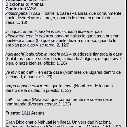
Diccionario:
Arenas
Contexto:
CASA
xiquichpana in calli
= barre la casa (Palabras que comunmente
suele dezir el amo al moço, quando le dexa en guardia de la
casa: 1, 18)
in ihquac ahmo ticnextia in tlein ic tiauh tictemoz çan
xihualmocuepa in cali
= quando no hallas lo que vas a buscar
buelvete a casa (Lo que se suele dezir à un moço quando le
embian por algo y se tarda: 2, 126)
huel itech[ ]cahualoz in mochi calli
= puedesele fiar toda la casa
(Palabras que se suelen dezir, alabando à alguno, de que sirve
bien, ó haze bien su officio: 1, 26)
ye in nican calli
= en esta casa (Nombres de lugares dentro de
la ciudad, ó pueblo: 1, 23)
ompa nepaca calli
= en aquella casa (Nombres de lugares
dentro de la ciudad, ó pueblo: 1, 23)
calli
= la casa (Palabras que comunmente se suelen dezir
nombrando diversas cosas: 2, 133)
Fuente:
1611 Arenas
Gran Diccionario Náhuatl [en línea]. Universidad Nacional
Autónoma de México [Ciudad Universitaria, México D.F.]: 2012