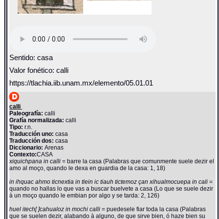
Sentido: casa
Valor fonético: calli
https://tlachia.iib.unam.mx/elemento/05.01.01
calli
Paleografía:
calli
Grafía normalizada:
calli
Tipo:
r.n.
Traducción uno:
casa
Traducción dos:
casa
Diccionario:
Arenas
Contexto:
CASA
xiquichpana in calli
= barre la casa (Palabras que comunmente suele dezir el
amo al moço, quando le dexa en guardia de la casa: 1, 18)
in ihquac ahmo ticnextia in tlein ic tiauh tictemoz çan xihualmocuepa in cali
=
quando no hallas lo que vas a buscar buelvete a casa (Lo que se suele dezir
à un moço quando le embian por algo y se tarda: 2, 126)
huel itech[ ]cahualoz in mochi calli
= puedesele fiar toda la casa (Palabras
que se suelen dezir, alabando à alguno, de que sirve bien, ó haze bien su