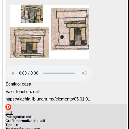
Sentido: casa
Valor fonético: calli
https://tlachia.iib.unam.mx/elemento/05.01.01
calli
Paleografía:
calli
Grafía normalizada:
calli
Tipo:
r.n.