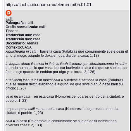
https://tlachia.iib.unam.mx/elemento/05.01.01
calli
Paleografía:
calli
Grafía normalizada:
calli
Tipo:
r.n.
Traducción uno:
casa
Traducción dos:
casa
Diccionario:
Arenas
Contexto:
CASA
xiquichpana in calli
= barre la casa (Palabras que comunmente suele dezir el
amo al moço, quando le dexa en guardia de la casa: 1, 18)
in ihquac ahmo ticnextia in tlein ic tiauh tictemoz çan xihualmocuepa in cali
=
quando no hallas lo que vas a buscar buelvete a casa (Lo que se suele dezir
à un moço quando le embian por algo y se tarda: 2, 126)
huel itech[ ]cahualoz in mochi calli
= puedesele fiar toda la casa (Palabras
que se suelen dezir, alabando à alguno, de que sirve bien, ó haze bien su
officio: 1, 26)
ye in nican calli
= en esta casa (Nombres de lugares dentro de la ciudad, ó
pueblo: 1, 23)
ompa nepaca calli
= en aquella casa (Nombres de lugares dentro de la
ciudad, ó pueblo: 1, 23)
calli
= la casa (Palabras que comunmente se suelen dezir nombrando
diversas cosas: 2, 133)