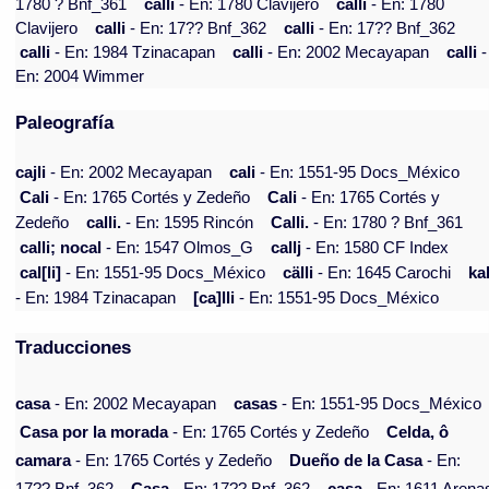
1780 ? Bnf_361
calli
- En: 1780 Clavijero
calli
- En: 1780
Clavijero
calli
- En: 17?? Bnf_362
calli
- En: 17?? Bnf_362
calli
- En: 1984 Tzinacapan
calli
- En: 2002 Mecayapan
calli
-
En: 2004 Wimmer
Paleografía
cajli
- En: 2002 Mecayapan
cali
- En: 1551-95 Docs_México
Cali
- En: 1765 Cortés y Zedeño
Cali
- En: 1765 Cortés y
Zedeño
calli.
- En: 1595 Rincón
Calli.
- En: 1780 ? Bnf_361
calli; nocal
- En: 1547 Olmos_G
callj
- En: 1580 CF Index
cal[li]
- En: 1551-95 Docs_México
cälli
- En: 1645 Carochi
kal
- En: 1984 Tzinacapan
[ca]lli
- En: 1551-95 Docs_México
Traducciones
casa
- En: 2002 Mecayapan
casas
- En: 1551-95 Docs_México
Casa por la morada
- En: 1765 Cortés y Zedeño
Celda, ô
camara
- En: 1765 Cortés y Zedeño
Dueño de la Casa
- En: