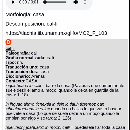
Morfología: casa
Descomposicion: cal-li
https://tlachia.iib.unam.mx/glifo/MC2_F_103
calli
Paleografía:
calli
Grafía normalizada:
calli
Tipo:
r.n.
Traducción uno:
casa
Traducción dos:
casa
Diccionario:
Arenas
Contexto:
CASA
xiquichpana in calli
= barre la casa (Palabras que comunmente
suele dezir el amo al moço, quando le dexa en guardia de la
casa: 1, 18)
in ihquac ahmo ticnextia in tlein ic tiauh tictemoz çan
xihualmocuepa in cali
= quando no hallas lo que vas a buscar
buelvete a casa (Lo que se suele dezir à un moço quando le
embian por algo y se tarda: 2, 126)
huel itech[ ]cahualoz in mochi calli
= puedesele fiar toda la casa