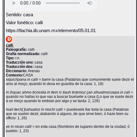
Sentido: casa
Valor fonético: calli
https://tlachia.iib.unam.mx/elemento/05.01.01
calli
Paleografía:
calli
Grafía normalizada:
calli
Tipo:
r.n.
Traducción uno:
casa
Traducción dos:
casa
Diccionario:
Arenas
Contexto:
CASA
xiquichpana in calli
= barre la casa (Palabras que comunmente suele dezir el
amo al moço, quando le dexa en guardia de la casa: 1, 18)
in ihquac ahmo ticnextia in tlein ic tiauh tictemoz çan xihualmocuepa in cali
=
quando no hallas lo que vas a buscar buelvete a casa (Lo que se suele dezir
à un moço quando le embian por algo y se tarda: 2, 126)
huel itech[ ]cahualoz in mochi calli
= puedesele fiar toda la casa (Palabras
que se suelen dezir, alabando à alguno, de que sirve bien, ó haze bien su
officio: 1, 26)
ye in nican calli
= en esta casa (Nombres de lugares dentro de la ciudad, ó
pueblo: 1, 23)