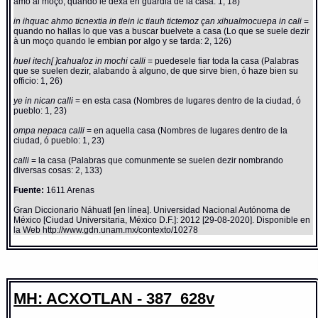
amo al moço, quando le dexa en guardia de la casa: 1, 18)
in ihquac ahmo ticnextia in tlein ic tiauh tictemoz çan xihualmocuepa in cali
=
quando no hallas lo que vas a buscar buelvete a casa (Lo que se suele dezir
à un moço quando le embian por algo y se tarda: 2, 126)
huel itech[ ]cahualoz in mochi calli
= puedesele fiar toda la casa (Palabras
que se suelen dezir, alabando à alguno, de que sirve bien, ó haze bien su
officio: 1, 26)
ye in nican calli
= en esta casa (Nombres de lugares dentro de la ciudad, ó
pueblo: 1, 23)
ompa nepaca calli
= en aquella casa (Nombres de lugares dentro de la
ciudad, ó pueblo: 1, 23)
calli
= la casa (Palabras que comunmente se suelen dezir nombrando
diversas cosas: 2, 133)
Fuente:
1611 Arenas
Gran Diccionario Náhuatl [en línea]. Universidad Nacional Autónoma de
México [Ciudad Universitaria, México D.F.]: 2012 [29-08-2020]. Disponible en
la Web http://www.gdn.unam.mx/contexto/10278
MH: ACXOTLAN - 387_628v