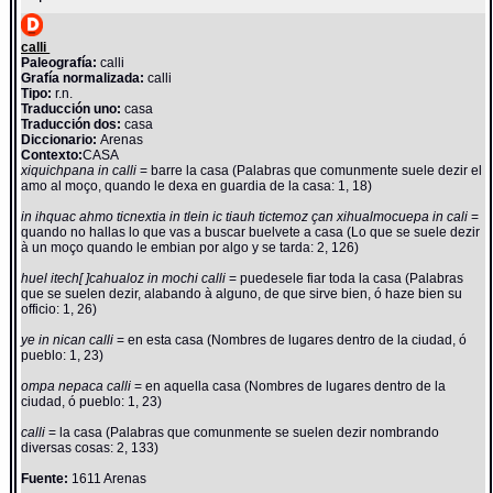
calli
Paleografía:
calli
Grafía normalizada:
calli
Tipo:
r.n.
Traducción uno:
casa
Traducción dos:
casa
Diccionario:
Arenas
Contexto:
CASA
xiquichpana in calli
= barre la casa (Palabras que comunmente suele dezir el
amo al moço, quando le dexa en guardia de la casa: 1, 18)
in ihquac ahmo ticnextia in tlein ic tiauh tictemoz çan xihualmocuepa in cali
=
quando no hallas lo que vas a buscar buelvete a casa (Lo que se suele dezir
à un moço quando le embian por algo y se tarda: 2, 126)
huel itech[ ]cahualoz in mochi calli
= puedesele fiar toda la casa (Palabras
que se suelen dezir, alabando à alguno, de que sirve bien, ó haze bien su
officio: 1, 26)
ye in nican calli
= en esta casa (Nombres de lugares dentro de la ciudad, ó
pueblo: 1, 23)
ompa nepaca calli
= en aquella casa (Nombres de lugares dentro de la
ciudad, ó pueblo: 1, 23)
calli
= la casa (Palabras que comunmente se suelen dezir nombrando
diversas cosas: 2, 133)
Fuente:
1611 Arenas