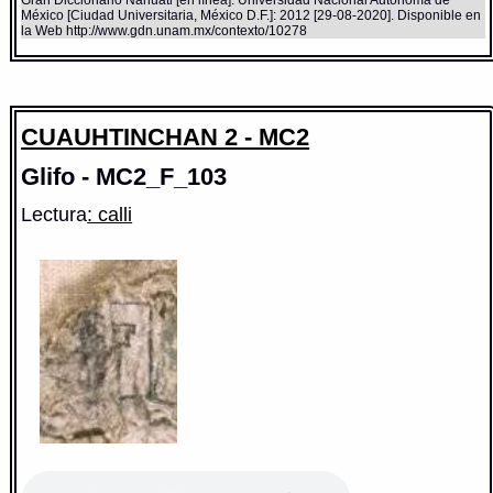
Gran Diccionario Náhuatl [en línea]. Universidad Nacional Autónoma de
México [Ciudad Universitaria, México D.F.]: 2012 [29-08-2020]. Disponible en
la Web http://www.gdn.unam.mx/contexto/10278
CUAUHTINCHAN 2 - MC2
Glifo - MC2_F_103
Lectura
: calli