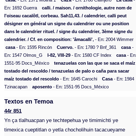
casa.
- En: 1571 Molina 1
Caza
- En: 1780 Clavijero
La casa
-
En: 1692 Guerra
calli. / maison. / ornithologie, autre nom de
l'oiseau cacalôtl, corbeau. Sah11,43. / calendrier, calli peut
désigner en général un signe du calendrier ou une position
dans le calendrier rituel. / signe du calendrier, 3ème signe du
calendrier. / Cf. en composition: 'âmacalli',
- En: 2004 Wimmer
casa
- En: 1595 Rincón
Cuervo.
- En: 1780 ? Bnf_361
casa
-
En: 1547 Olmos_G
I-82, VIII-29
- En: 1580 CF Index
casa
- En
1551-95 Docs_México
tenazuelas con las que se saca el maíz
tostado del rescoldo / tenazuelas de palo o caña para sacar
maíz tostado del rescoldo
- En: 1645 Carochi
Casa
- En: 1984
Tzinacapan
aposento
- En: 1551-95 Docs_México
Textos en Temoa
44r 851
Yn ça tlalhuacpan ye techtepehua ye timimichti ye
timexica cueptitlan o yetla chocholihuin tacacueyame