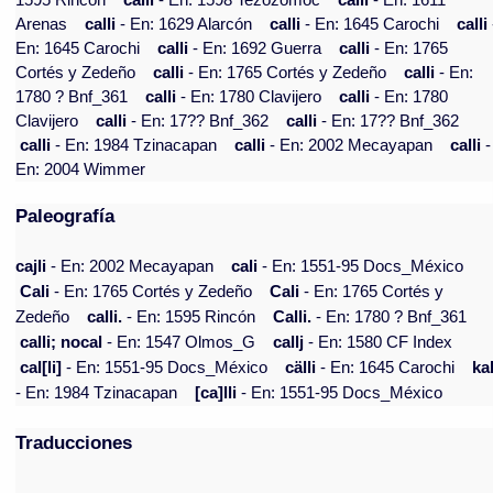
1595 Rincón
calli
- En: 1598 Tezozomoc
calli
- En: 1611
Arenas
calli
- En: 1629 Alarcón
calli
- En: 1645 Carochi
calli
En: 1645 Carochi
calli
- En: 1692 Guerra
calli
- En: 1765
Cortés y Zedeño
calli
- En: 1765 Cortés y Zedeño
calli
- En:
1780 ? Bnf_361
calli
- En: 1780 Clavijero
calli
- En: 1780
Clavijero
calli
- En: 17?? Bnf_362
calli
- En: 17?? Bnf_362
calli
- En: 1984 Tzinacapan
calli
- En: 2002 Mecayapan
calli
-
En: 2004 Wimmer
Paleografía
cajli
- En: 2002 Mecayapan
cali
- En: 1551-95 Docs_México
Cali
- En: 1765 Cortés y Zedeño
Cali
- En: 1765 Cortés y
Zedeño
calli.
- En: 1595 Rincón
Calli.
- En: 1780 ? Bnf_361
calli; nocal
- En: 1547 Olmos_G
callj
- En: 1580 CF Index
cal[li]
- En: 1551-95 Docs_México
cälli
- En: 1645 Carochi
kal
- En: 1984 Tzinacapan
[ca]lli
- En: 1551-95 Docs_México
Traducciones