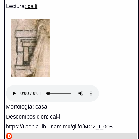
Lectura
: calli
Morfología: casa
Descomposicion: cal-li
https://tlachia.iib.unam.mx/glifo/MC2_I_008