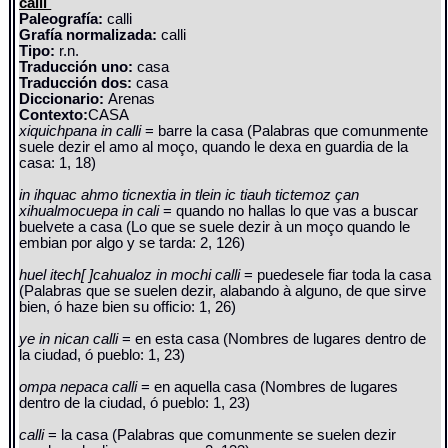
calli
Paleografía:
calli
Grafía normalizada:
calli
Tipo:
r.n.
Traducción uno:
casa
Traducción dos:
casa
Diccionario:
Arenas
Contexto:
CASA
xiquichpana in calli
= barre la casa (Palabras que comunmente
suele dezir el amo al moço, quando le dexa en guardia de la
casa: 1, 18)
in ihquac ahmo ticnextia in tlein ic tiauh tictemoz çan
xihualmocuepa in cali
= quando no hallas lo que vas a buscar
buelvete a casa (Lo que se suele dezir à un moço quando le
embian por algo y se tarda: 2, 126)
huel itech[ ]cahualoz in mochi calli
= puedesele fiar toda la casa
(Palabras que se suelen dezir, alabando à alguno, de que sirve
bien, ó haze bien su officio: 1, 26)
ye in nican calli
= en esta casa (Nombres de lugares dentro de
la ciudad, ó pueblo: 1, 23)
ompa nepaca calli
= en aquella casa (Nombres de lugares
dentro de la ciudad, ó pueblo: 1, 23)
calli
= la casa (Palabras que comunmente se suelen dezir