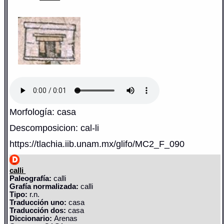
Morfología: casa
Descomposicion: cal-li
https://tlachia.iib.unam.mx/glifo/MC2_F_090
calli
Paleografía:
calli
Grafía normalizada:
calli
Tipo:
r.n.
Traducción uno:
casa
Traducción dos:
casa
Diccionario:
Arenas