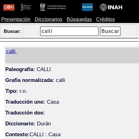
Presentación
Diccionarios
Búsquedas
Créditos
Buscar:
calli
Paleografía:
CALLI
Grafía normalizada:
calli
Tipo:
r.n.
Traducción uno:
Casa
Traducción dos:
Diccionario:
Durán
Contexto:
CALLI : Casa