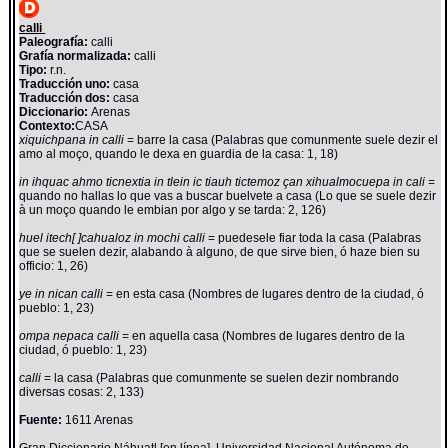
calli
Paleografía:
calli
Grafía normalizada:
calli
Tipo:
r.n.
Traducción uno:
casa
Traducción dos:
casa
Diccionario:
Arenas
Contexto:
CASA
xiquichpana in calli
= barre la casa (Palabras que comunmente suele dezir el
amo al moço, quando le dexa en guardia de la casa: 1, 18)
in ihquac ahmo ticnextia in tlein ic tiauh tictemoz çan xihualmocuepa in cali
=
quando no hallas lo que vas a buscar buelvete a casa (Lo que se suele dezir
à un moço quando le embian por algo y se tarda: 2, 126)
huel itech[ ]cahualoz in mochi calli
= puedesele fiar toda la casa (Palabras
que se suelen dezir, alabando à alguno, de que sirve bien, ó haze bien su
officio: 1, 26)
ye in nican calli
= en esta casa (Nombres de lugares dentro de la ciudad, ó
pueblo: 1, 23)
ompa nepaca calli
= en aquella casa (Nombres de lugares dentro de la
ciudad, ó pueblo: 1, 23)
calli
= la casa (Palabras que comunmente se suelen dezir nombrando
diversas cosas: 2, 133)
Fuente:
1611 Arenas