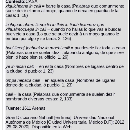
Contexto:
CASA
xiquichpana in calli
= barre la casa (Palabras que comunmente
suele dezir el amo al moço, quando le dexa en guardia de la
casa: 1, 18)
in ihquac ahmo ticnextia in tlein ic tiauh tictemoz çan
xihualmocuepa in cali
= quando no hallas lo que vas a buscar
buelvete a casa (Lo que se suele dezir à un moço quando le
embian por algo y se tarda: 2, 126)
huel itech[ ]cahualoz in mochi calli
= puedesele fiar toda la casa
(Palabras que se suelen dezir, alabando à alguno, de que sirve
bien, ó haze bien su officio: 1, 26)
ye in nican calli
= en esta casa (Nombres de lugares dentro de
la ciudad, ó pueblo: 1, 23)
ompa nepaca calli
= en aquella casa (Nombres de lugares
dentro de la ciudad, ó pueblo: 1, 23)
calli
= la casa (Palabras que comunmente se suelen dezir
nombrando diversas cosas: 2, 133)
Fuente:
1611 Arenas
Gran Diccionario Náhuatl [en línea]. Universidad Nacional
Autónoma de México [Ciudad Universitaria, México D.F.]: 2012
[29-08-2020]. Disponible en la Web