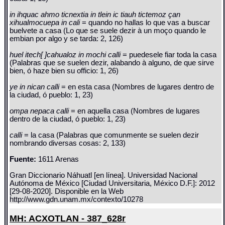
in ihquac ahmo ticnextia in tlein ic tiauh tictemoz çan
xihualmocuepa in cali
= quando no hallas lo que vas a buscar
buelvete a casa (Lo que se suele dezir à un moço quando le
embian por algo y se tarda: 2, 126)
huel itech[ ]cahualoz in mochi calli
= puedesele fiar toda la casa
(Palabras que se suelen dezir, alabando à alguno, de que sirve
bien, ó haze bien su officio: 1, 26)
ye in nican calli
= en esta casa (Nombres de lugares dentro de
la ciudad, ó pueblo: 1, 23)
ompa nepaca calli
= en aquella casa (Nombres de lugares
dentro de la ciudad, ó pueblo: 1, 23)
calli
= la casa (Palabras que comunmente se suelen dezir
nombrando diversas cosas: 2, 133)
Fuente:
1611 Arenas
Gran Diccionario Náhuatl [en línea]. Universidad Nacional
Autónoma de México [Ciudad Universitaria, México D.F.]: 2012
[29-08-2020]. Disponible en la Web
http://www.gdn.unam.mx/contexto/10278
MH: ACXOTLAN - 387_628r