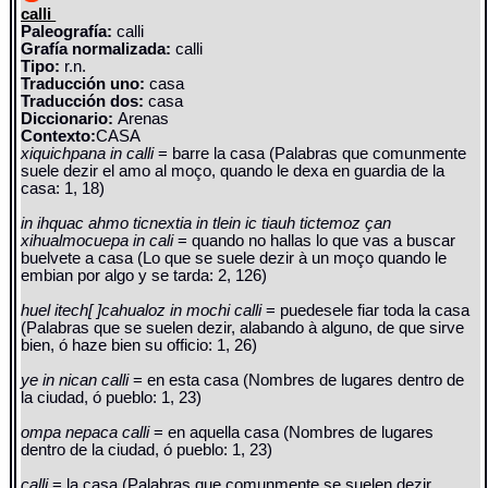
calli
Paleografía:
calli
Grafía normalizada:
calli
Tipo:
r.n.
Traducción uno:
casa
Traducción dos:
casa
Diccionario:
Arenas
Contexto:
CASA
xiquichpana in calli
= barre la casa (Palabras que comunmente
suele dezir el amo al moço, quando le dexa en guardia de la
casa: 1, 18)
in ihquac ahmo ticnextia in tlein ic tiauh tictemoz çan
xihualmocuepa in cali
= quando no hallas lo que vas a buscar
buelvete a casa (Lo que se suele dezir à un moço quando le
embian por algo y se tarda: 2, 126)
huel itech[ ]cahualoz in mochi calli
= puedesele fiar toda la casa
(Palabras que se suelen dezir, alabando à alguno, de que sirve
bien, ó haze bien su officio: 1, 26)
ye in nican calli
= en esta casa (Nombres de lugares dentro de
la ciudad, ó pueblo: 1, 23)
ompa nepaca calli
= en aquella casa (Nombres de lugares
dentro de la ciudad, ó pueblo: 1, 23)
calli
= la casa (Palabras que comunmente se suelen dezir