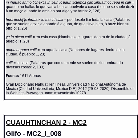
in ihquac ahmo ticnextia in tlein ic tiauh tictemoz çan xihualmocuepa in cali
=
quando no hallas lo que vas a buscar buelvete a casa (Lo que se suele dezir
à un moço quando le embian por algo y se tarda: 2, 126)
huel itech[ ]cahualoz in mochi calli
= puedesele fiar toda la casa (Palabras
que se suelen dezir, alabando à alguno, de que sirve bien, ó haze bien su
officio: 1, 26)
ye in nican calli
= en esta casa (Nombres de lugares dentro de la ciudad, ó
pueblo: 1, 23)
ompa nepaca calli
= en aquella casa (Nombres de lugares dentro de la
ciudad, ó pueblo: 1, 23)
calli
= la casa (Palabras que comunmente se suelen dezir nombrando
diversas cosas: 2, 133)
Fuente:
1611 Arenas
Gran Diccionario Náhuatl [en línea]. Universidad Nacional Autónoma de
México [Ciudad Universitaria, México D.F.]: 2012 [29-08-2020]. Disponible en
la Web http://www.gdn.unam.mx/contexto/10278
CUAUHTINCHAN 2 - MC2
Glifo - MC2_I_008