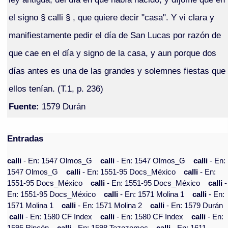
el signo § calli § , que quiere decir "casa". Y vi clara y
manifiestamente pedir el día de San Lucas por razón de
que cae en el día y signo de la casa, y aun porque dos
días antes es una de las grandes y solemnes fiestas que
ellos tenían. (T.1, p. 236)
Fuente:
1579 Durán
Entradas
calli
- En: 1547 Olmos_G
calli
- En: 1547 Olmos_G
calli
- En:
1547 Olmos_G
calli
- En: 1551-95 Docs_México
calli
- En:
1551-95 Docs_México
calli
- En: 1551-95 Docs_México
calli
-
En: 1551-95 Docs_México
calli
- En: 1571 Molina 1
calli
- En:
1571 Molina 1
calli
- En: 1571 Molina 2
calli
- En: 1579 Durán
calli
- En: 1580 CF Index
calli
- En: 1580 CF Index
calli
- En: