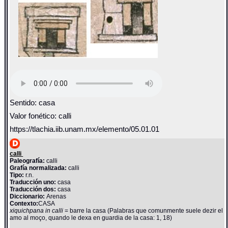
Sentido: casa
Valor fonético: calli
https://tlachia.iib.unam.mx/elemento/05.01.01
calli
Paleografía:
calli
Grafía normalizada:
calli
Tipo:
r.n.
Traducción uno:
casa
Traducción dos:
casa
Diccionario:
Arenas
Contexto:
CASA
xiquichpana in calli
= barre la casa (Palabras que comunmente suele dezir el
amo al moço, quando le dexa en guardia de la casa: 1, 18)