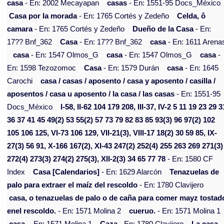
casa
- En: 2002 Mecayapan
casas
- En: 1551-95 Docs_México
Casa por la morada
- En: 1765 Cortés y Zedeño
Celda, ô
camara
- En: 1765 Cortés y Zedeño
Dueño de la Casa
- En:
17?? Bnf_362
Casa
- En: 17?? Bnf_362
casa
- En: 1611 Arena
casa
- En: 1547 Olmos_G
casa
- En: 1547 Olmos_G
casa
-
En: 1598 Tezozomoc
Casa
- En: 1579 Durán
casa
- En: 1645
Carochi
casa / casas / aposento / casa y aposento / casilla /
aposentos / casa u aposento / la casa / las casas
- En: 1551-95
Docs_México
I-58, II-62 104 179 208, III-37, IV-2 5 11 19 23 29 3
36 37 41 45 49(2) 53 55(2) 57 73 79 82 83 85 93(3) 96 97(2) 102
105 106 125, VI-73 106 129, VII-21(3), VIII-17 18(2) 30 59 85, IX-
27(3) 56 91, X-166 167(2), XI-43 247(2) 252(4) 255 263 269 271(3)
272(4) 273(3) 274(2) 275(3), XII-2(3) 34 65 77 78
- En: 1580 CF
Index
Casa [Calendarios]
- En: 1629 Alarcón
Tenazuelas de
palo para extraer el maíz del rescoldo
- En: 1780 Clavijero
casa, o tenazuelas de palo o de caña para comer mayz tostad
enel rescoldo.
- En: 1571 Molina 2
cueruo.
- En: 1571 Molina 1