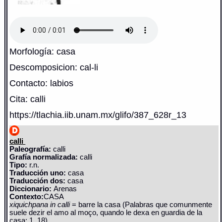
Morfología: casa
Descomposicion: cal-li
Contacto: labios
Cita: calli
https://tlachia.iib.unam.mx/glifo/387_628r_13
calli
Paleografía:
calli
Grafía normalizada:
calli
Tipo:
r.n.
Traducción uno:
casa
Traducción dos:
casa
Diccionario:
Arenas
Contexto:
CASA
xiquichpana in calli
= barre la casa (Palabras que comunmente
suele dezir el amo al moço, quando le dexa en guardia de la
casa: 1, 18)