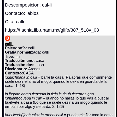
Descomposicion: cal-li
Contacto: labios
Cita: calli
https://tlachia.iib.unam.mx/glifo/387_518v_03
calli
Paleografía:
calli
Grafía normalizada:
calli
Tipo:
r.n.
Traducción uno:
casa
Traducción dos:
casa
Diccionario:
Arenas
Contexto:
CASA
xiquichpana in calli
= barre la casa (Palabras que comunmente
suele dezir el amo al moço, quando le dexa en guardia de la
casa: 1, 18)
in ihquac ahmo ticnextia in tlein ic tiauh tictemoz çan
xihualmocuepa in cali
= quando no hallas lo que vas a buscar
buelvete a casa (Lo que se suele dezir à un moço quando le
embian por algo y se tarda: 2, 126)
huel itech[ ]cahualoz in mochi calli
= puedesele fiar toda la casa