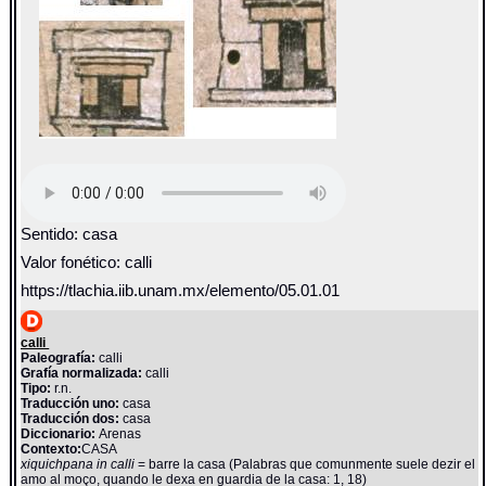
Sentido: casa
Valor fonético: calli
https://tlachia.iib.unam.mx/elemento/05.01.01
calli
Paleografía:
calli
Grafía normalizada:
calli
Tipo:
r.n.
Traducción uno:
casa
Traducción dos:
casa
Diccionario:
Arenas
Contexto:
CASA
xiquichpana in calli
= barre la casa (Palabras que comunmente suele dezir el
amo al moço, quando le dexa en guardia de la casa: 1, 18)