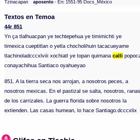
Tzinacapan
aposento
- En: 1551-95 Docs_México
Textos en Temoa
44r 851
Yn ça tlalhuacpan ye techtepehua ye timimichti ye
timexica cueptitlan o yetla chocholihuin tacacueyame
tlachinoladcccxlviii xochiatl ye topan quimana
calli
popoc
conayachihua Santiaco oyahueyao
851. A la tierra seca nos arrojan, a nosotros peces, a
nosotros mexicas. En el pastizal se salta, nosotros, rana
de los carrizales. La guerra florida sobre nosotros la
extienden. Las casas humean, lo hace Santiago.dcccxlix