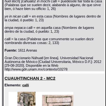
huel itech[ ]cahualoz in mochi calli
= puedesele fiar toda la casa
(Palabras que se suelen dezir, alabando à alguno, de que sirve
bien, ó haze bien su officio: 1, 26)
ye in nican calli
= en esta casa (Nombres de lugares dentro de
la ciudad, ó pueblo: 1, 23)
ompa nepaca calli
= en aquella casa (Nombres de lugares
dentro de la ciudad, ó pueblo: 1, 23)
calli
= la casa (Palabras que comunmente se suelen dezir
nombrando diversas cosas: 2, 133)
Fuente:
1611 Arenas
Gran Diccionario Náhuatl [en línea]. Universidad Nacional
Autónoma de México [Ciudad Universitaria, México D.F.]: 2012
[29-08-2020]. Disponible en la Web
http://www.gdn.unam.mx/contexto/10278
CUAUHTINCHAN 2 - MC2
Elemento:
calli