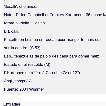
'tlecalli', cheminée.
Note : R.Joe Campbell et Frances Karttunen I 36 donne l
forme plurielle : " caltin ".
B.£ câlli.
Pincette en bois ou en roseau pour manger le mais cuit
sur la cendre. (S 53)
Esp., tenazuelas de palo o des caña para comer maiz
tostado en el rescoldo (M).
F.Karttunen se réfère à Carochi 47v et 127r.
Angl., tongs (K).
Fuente:
2004 Wimmer
Entradas