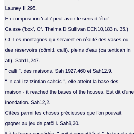
Launey II 295.
En composition 'calli' peut avoir le sens d 'étui'.
Caisse ('box', Cf. Thelma D Sullivan ECN10,183 n. 35.)
Cf. Les montagnes qui seraient en réalité des vases ou
des réservoirs (cômitl, calli), pleins d'eau (ca tenticah in
atl). Sah11,247.
" calli ", des maisons. Sah 1927,460 et Sah12,9.
" in calli tzitzintlan cahcic ", elle atteint la base des
maison - it reached the bases of the houses. Est dit d'une
inondation. Sah12,2.
Citées parmi les choses précieuses que l'on pouvait
gagner au jeu de patôlli. Sah8,30.
* à la forme possédée, " huitzilopochtli îcal ", le temple de