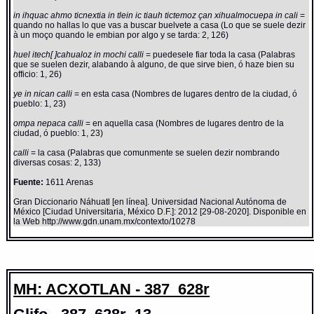
in ihquac ahmo ticnextia in tlein ic tiauh tictemoz çan xihualmocuepa in cali
=
quando no hallas lo que vas a buscar buelvete a casa (Lo que se suele dezir
à un moço quando le embian por algo y se tarda: 2, 126)
huel itech[ ]cahualoz in mochi calli
= puedesele fiar toda la casa (Palabras
que se suelen dezir, alabando à alguno, de que sirve bien, ó haze bien su
officio: 1, 26)
ye in nican calli
= en esta casa (Nombres de lugares dentro de la ciudad, ó
pueblo: 1, 23)
ompa nepaca calli
= en aquella casa (Nombres de lugares dentro de la
ciudad, ó pueblo: 1, 23)
calli
= la casa (Palabras que comunmente se suelen dezir nombrando
diversas cosas: 2, 133)
Fuente:
1611 Arenas
Gran Diccionario Náhuatl [en línea]. Universidad Nacional Autónoma de
México [Ciudad Universitaria, México D.F.]: 2012 [29-08-2020]. Disponible en
la Web http://www.gdn.unam.mx/contexto/10278
MH: ACXOTLAN - 387_628r