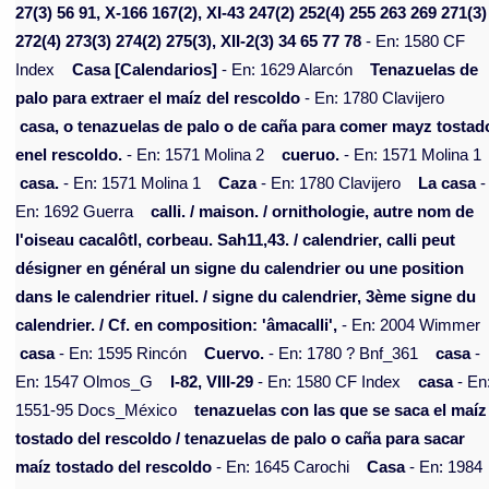
27(3) 56 91, X-166 167(2), XI-43 247(2) 252(4) 255 263 269 271(3)
272(4) 273(3) 274(2) 275(3), XII-2(3) 34 65 77 78
- En: 1580 CF
Index
Casa [Calendarios]
- En: 1629 Alarcón
Tenazuelas de
palo para extraer el maíz del rescoldo
- En: 1780 Clavijero
casa, o tenazuelas de palo o de caña para comer mayz tostad
enel rescoldo.
- En: 1571 Molina 2
cueruo.
- En: 1571 Molina 1
casa.
- En: 1571 Molina 1
Caza
- En: 1780 Clavijero
La casa
-
En: 1692 Guerra
calli. / maison. / ornithologie, autre nom de
l'oiseau cacalôtl, corbeau. Sah11,43. / calendrier, calli peut
désigner en général un signe du calendrier ou une position
dans le calendrier rituel. / signe du calendrier, 3ème signe du
calendrier. / Cf. en composition: 'âmacalli',
- En: 2004 Wimmer
casa
- En: 1595 Rincón
Cuervo.
- En: 1780 ? Bnf_361
casa
-
En: 1547 Olmos_G
I-82, VIII-29
- En: 1580 CF Index
casa
- En
1551-95 Docs_México
tenazuelas con las que se saca el maíz
tostado del rescoldo / tenazuelas de palo o caña para sacar
maíz tostado del rescoldo
- En: 1645 Carochi
Casa
- En: 1984