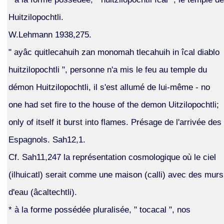
Huitzilopochtli.
W.Lehmann 1938,275.
" ayâc quitlecahuih zan monomah tlecahuih in îcal diablo
huitzilopochtli ", personne n'a mis le feu au temple du
démon Huitzilopochtli, il s'est allumé de lui-même - no
one had set fire to the house of the demon Uitzilopochtli;
only of itself it burst into flames. Présage de l'arrivée des
Espagnols. Sah12,1.
Cf. Sah11,247 la représentation cosmologique où le ciel
(ilhuicatl) serait comme une maison (calli) avec des murs
d'eau (âcaltechtli).
* à la forme possédée pluralisée, " tocacal ", nos