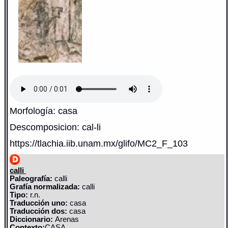
Morfología: casa
Descomposicion: cal-li
https://tlachia.iib.unam.mx/glifo/MC2_F_103
calli
Paleografía:
calli
Grafía normalizada:
calli
Tipo:
r.n.
Traducción uno:
casa
Traducción dos:
casa
Diccionario:
Arenas
Contexto:
CASA