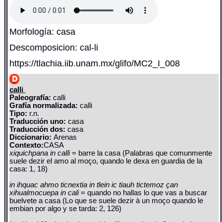
Morfología: casa
Descomposicion: cal-li
https://tlachia.iib.unam.mx/glifo/MC2_I_008
calli
Paleografía:
calli
Grafía normalizada:
calli
Tipo:
r.n.
Traducción uno:
casa
Traducción dos:
casa
Diccionario:
Arenas
Contexto:
CASA
xiquichpana in calli
= barre la casa (Palabras que comunmente
suele dezir el amo al moço, quando le dexa en guardia de la
casa: 1, 18)
in ihquac ahmo ticnextia in tlein ic tiauh tictemoz çan
xihualmocuepa in cali
= quando no hallas lo que vas a buscar
buelvete a casa (Lo que se suele dezir à un moço quando le
embian por algo y se tarda: 2, 126)