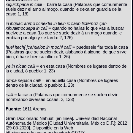
xiquichpana in calli
= barre la casa (Palabras que comunmente
suele dezir el amo al moço, quando le dexa en guardia de la
casa: 1, 18)
in ihquac ahmo ticnextia in tlein ic tiauh tictemoz çan
xihualmocuepa in cali
= quando no hallas lo que vas a buscar
buelvete a casa (Lo que se suele dezir à un moço quando le
embian por algo y se tarda: 2, 126)
huel itech[ ]cahualoz in mochi calli
= puedesele fiar toda la casa
(Palabras que se suelen dezir, alabando à alguno, de que sirve
bien, ó haze bien su officio: 1, 26)
ye in nican calli
= en esta casa (Nombres de lugares dentro de
la ciudad, ó pueblo: 1, 23)
ompa nepaca calli
= en aquella casa (Nombres de lugares
dentro de la ciudad, ó pueblo: 1, 23)
calli
= la casa (Palabras que comunmente se suelen dezir
nombrando diversas cosas: 2, 133)
Fuente:
1611 Arenas
Gran Diccionario Náhuatl [en línea]. Universidad Nacional
Autónoma de México [Ciudad Universitaria, México D.F.]: 2012
[29-08-2020]. Disponible en la Web
http://www.gdn.unam.mx/contexto/10278