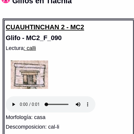
Glifos en Tlachia
CUAUHTINCHAN 2 - MC2
Glifo - MC2_F_090
Lectura
: calli
Morfología: casa
Descomposicion: cal-li