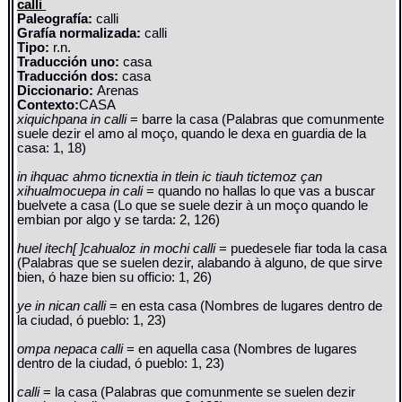
calli
Paleografía:
calli
Grafía normalizada:
calli
Tipo:
r.n.
Traducción uno:
casa
Traducción dos:
casa
Diccionario:
Arenas
Contexto:
CASA
xiquichpana in calli
= barre la casa (Palabras que comunmente
suele dezir el amo al moço, quando le dexa en guardia de la
casa: 1, 18)
in ihquac ahmo ticnextia in tlein ic tiauh tictemoz çan
xihualmocuepa in cali
= quando no hallas lo que vas a buscar
buelvete a casa (Lo que se suele dezir à un moço quando le
embian por algo y se tarda: 2, 126)
huel itech[ ]cahualoz in mochi calli
= puedesele fiar toda la casa
(Palabras que se suelen dezir, alabando à alguno, de que sirve
bien, ó haze bien su officio: 1, 26)
ye in nican calli
= en esta casa (Nombres de lugares dentro de
la ciudad, ó pueblo: 1, 23)
ompa nepaca calli
= en aquella casa (Nombres de lugares
dentro de la ciudad, ó pueblo: 1, 23)
calli
= la casa (Palabras que comunmente se suelen dezir