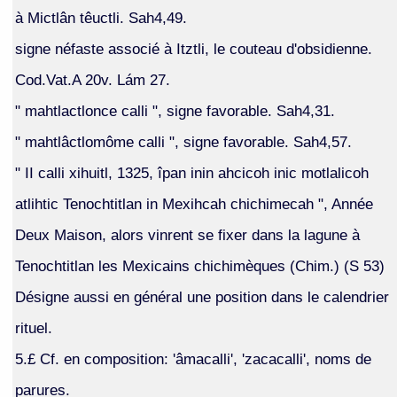
à Mictlân têuctli. Sah4,49.
signe néfaste associé à Itztli, le couteau d'obsidienne.
Cod.Vat.A 20v. Lám 27.
" mahtlactlonce calli ", signe favorable. Sah4,31.
" mahtlâctlomôme calli ", signe favorable. Sah4,57.
" II calli xihuitl, 1325, îpan inin ahcicoh inic motlalicoh
atlihtic Tenochtitlan in Mexihcah chichimecah ", Année
Deux Maison, alors vinrent se fixer dans la lagune à
Tenochtitlan les Mexicains chichimèques (Chim.) (S 53)
Désigne aussi en général une position dans le calendrier
rituel.
5.£ Cf. en composition: 'âmacalli', 'zacacalli', noms de
parures.