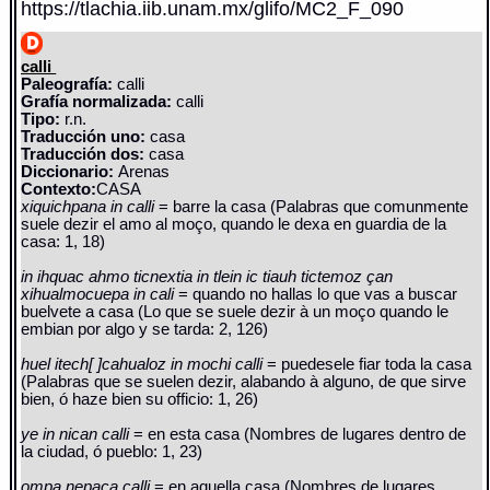
https://tlachia.iib.unam.mx/glifo/MC2_F_090
calli
Paleografía:
calli
Grafía normalizada:
calli
Tipo:
r.n.
Traducción uno:
casa
Traducción dos:
casa
Diccionario:
Arenas
Contexto:
CASA
xiquichpana in calli
= barre la casa (Palabras que comunmente
suele dezir el amo al moço, quando le dexa en guardia de la
casa: 1, 18)
in ihquac ahmo ticnextia in tlein ic tiauh tictemoz çan
xihualmocuepa in cali
= quando no hallas lo que vas a buscar
buelvete a casa (Lo que se suele dezir à un moço quando le
embian por algo y se tarda: 2, 126)
huel itech[ ]cahualoz in mochi calli
= puedesele fiar toda la casa
(Palabras que se suelen dezir, alabando à alguno, de que sirve
bien, ó haze bien su officio: 1, 26)
ye in nican calli
= en esta casa (Nombres de lugares dentro de
la ciudad, ó pueblo: 1, 23)
ompa nepaca calli
= en aquella casa (Nombres de lugares