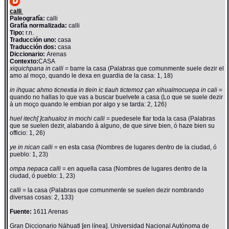
calli
Paleografía:
calli
Grafía normalizada:
calli
Tipo:
r.n.
Traducción uno:
casa
Traducción dos:
casa
Diccionario:
Arenas
Contexto:
CASA
xiquichpana in calli
= barre la casa (Palabras que comunmente suele dezir el
amo al moço, quando le dexa en guardia de la casa: 1, 18)
in ihquac ahmo ticnextia in tlein ic tiauh tictemoz çan xihualmocuepa in cali
=
quando no hallas lo que vas a buscar buelvete a casa (Lo que se suele dezir
à un moço quando le embian por algo y se tarda: 2, 126)
huel itech[ ]cahualoz in mochi calli
= puedesele fiar toda la casa (Palabras
que se suelen dezir, alabando à alguno, de que sirve bien, ó haze bien su
officio: 1, 26)
ye in nican calli
= en esta casa (Nombres de lugares dentro de la ciudad, ó
pueblo: 1, 23)
ompa nepaca calli
= en aquella casa (Nombres de lugares dentro de la
ciudad, ó pueblo: 1, 23)
calli
= la casa (Palabras que comunmente se suelen dezir nombrando
diversas cosas: 2, 133)
Fuente:
1611 Arenas
Gran Diccionario Náhuatl [en línea]. Universidad Nacional Autónoma de