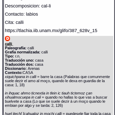
Descomposicion: cal-li
Contacto: labios
Cita: calli
https://tlachia.iib.unam.mx/glifo/387_628v_15
calli
Paleografía:
calli
Grafía normalizada:
calli
Tipo:
r.n.
Traducción uno:
casa
Traducción dos:
casa
Diccionario:
Arenas
Contexto:
CASA
xiquichpana in calli
= barre la casa (Palabras que comunmente
suele dezir el amo al moço, quando le dexa en guardia de la
casa: 1, 18)
in ihquac ahmo ticnextia in tlein ic tiauh tictemoz çan
xihualmocuepa in cali
= quando no hallas lo que vas a buscar
buelvete a casa (Lo que se suele dezir à un moço quando le
embian por algo y se tarda: 2, 126)
huel itech[ ]cahualoz in mochi calli
= puedesele fiar toda la casa