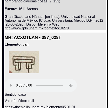
nombrando diversas cosas: 2, 133)
Fuente:
1611 Arenas
Gran Diccionario Náhuatl [en línea]. Universidad Nacional
Autónoma de México [Ciudad Universitaria, México D.F.]: 2012
[29-08-2020]. Disponible en la Web
http://www.gdn.unam.mx/contexto/10278
MH: ACXOTLAN - 387_628r
Elemento:
calli
Sentido: casa
Valor fonético: calli
https://tlachia.iib.unam.mx/elemento/05.01.01