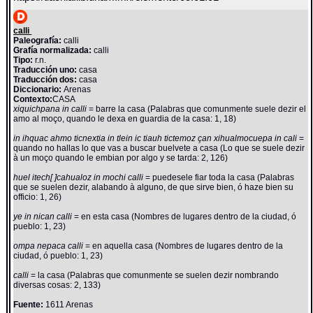
calli
Paleografía:
calli
Grafía normalizada:
calli
Tipo:
r.n.
Traducción uno:
casa
Traducción dos:
casa
Diccionario:
Arenas
Contexto:
CASA
xiquichpana in calli
= barre la casa (Palabras que comunmente suele dezir el
amo al moço, quando le dexa en guardia de la casa: 1, 18)
in ihquac ahmo ticnextia in tlein ic tiauh tictemoz çan xihualmocuepa in cali
=
quando no hallas lo que vas a buscar buelvete a casa (Lo que se suele dezir
à un moço quando le embian por algo y se tarda: 2, 126)
huel itech[ ]cahualoz in mochi calli
= puedesele fiar toda la casa (Palabras
que se suelen dezir, alabando à alguno, de que sirve bien, ó haze bien su
officio: 1, 26)
ye in nican calli
= en esta casa (Nombres de lugares dentro de la ciudad, ó
pueblo: 1, 23)
ompa nepaca calli
= en aquella casa (Nombres de lugares dentro de la
ciudad, ó pueblo: 1, 23)
calli
= la casa (Palabras que comunmente se suelen dezir nombrando
diversas cosas: 2, 133)
Fuente:
1611 Arenas