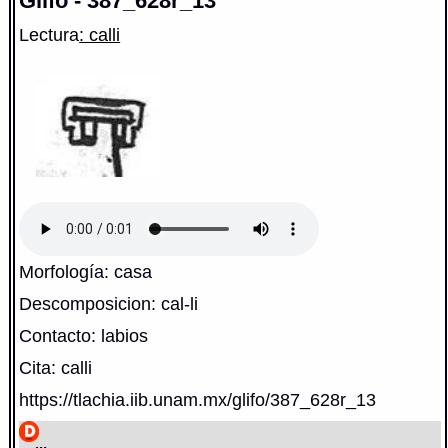
Glifo - 387_628r_13
Lectura
: calli
Morfología: casa
Descomposicion: cal-li
Contacto: labios
Cita: calli
https://tlachia.iib.unam.mx/glifo/387_628r_13