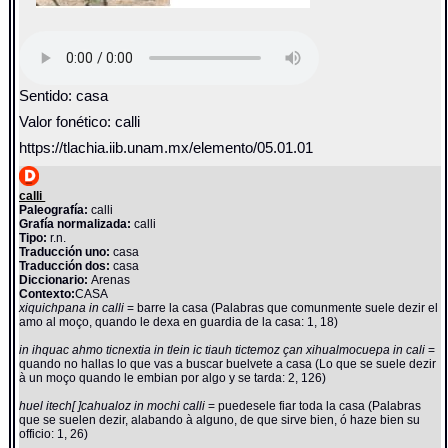
Sentido: casa
Valor fonético: calli
https://tlachia.iib.unam.mx/elemento/05.01.01
calli
Paleografía:
calli
Grafía normalizada:
calli
Tipo:
r.n.
Traducción uno:
casa
Traducción dos:
casa
Diccionario:
Arenas
Contexto:
CASA
xiquichpana in calli
= barre la casa (Palabras que comunmente suele dezir el
amo al moço, quando le dexa en guardia de la casa: 1, 18)
in ihquac ahmo ticnextia in tlein ic tiauh tictemoz çan xihualmocuepa in cali
=
quando no hallas lo que vas a buscar buelvete a casa (Lo que se suele dezir
à un moço quando le embian por algo y se tarda: 2, 126)
huel itech[ ]cahualoz in mochi calli
= puedesele fiar toda la casa (Palabras
que se suelen dezir, alabando à alguno, de que sirve bien, ó haze bien su
officio: 1, 26)