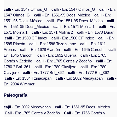
calli
- En: 1547 Olmos_G
calli
- En: 1547 Olmos_G
calli
- En:
1547 Olmos_G
calli
- En: 1551-95 Docs_México
calli
- En:
1551-95 Docs_México
calli
- En: 1551-95 Docs_México
calli
-
En: 1551-95 Docs_México
calli
- En: 1571 Molina 1
calli
- En:
1571 Molina 1
calli
- En: 1571 Molina 2
calli
- En: 1579 Durán
calli
- En: 1580 CF Index
calli
- En: 1580 CF Index
calli
- En:
1595 Rincón
calli
- En: 1598 Tezozomoc
calli
- En: 1611
Arenas
calli
- En: 1629 Alarcón
calli
- En: 1645 Carochi
calli
En: 1645 Carochi
calli
- En: 1692 Guerra
calli
- En: 1765
Cortés y Zedeño
calli
- En: 1765 Cortés y Zedeño
calli
- En:
1780 ? Bnf_361
calli
- En: 1780 Clavijero
calli
- En: 1780
Clavijero
calli
- En: 17?? Bnf_362
calli
- En: 17?? Bnf_362
calli
- En: 1984 Tzinacapan
calli
- En: 2002 Mecayapan
calli
-
En: 2004 Wimmer
Paleografía
cajli
- En: 2002 Mecayapan
cali
- En: 1551-95 Docs_México
Cali
- En: 1765 Cortés y Zedeño
Cali
- En: 1765 Cortés y