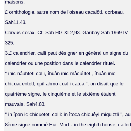
maisons.
£ ornithologie, autre nom de l'oiseau cacalôtl, corbeau.
Sah11,43.
Corvus corax. Cf. Sah HG XI 2,93. Garibay Sah 1969 IV
325.
3.£ calendrier, calli peut désigner en général un signe du
calendrier ou une position dans le calendrier rituel.
" inic nâuhtetl calli, îhuân inic mâcuîltetl, îhuân inic
chicuacentetl, quil ahmo cualli catca ", on disait que le
quatrième signe, le cinquième et le sixième étaient
mauvais. Sah4,83.
" in îpan ic chicuetetl calli: in îtoca chicuêyi miquiztli ", au
8ème signe nommé Huit Mort - in the eighth house, called