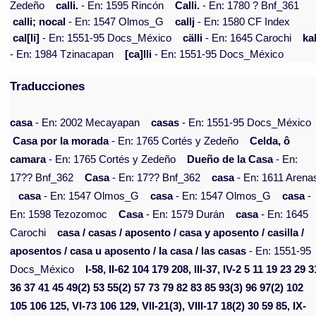
Zedeño
calli.
- En: 1595 Rincón
Calli.
- En: 1780 ? Bnf_361
calli; nocal
- En: 1547 Olmos_G
callj
- En: 1580 CF Index
cal[li]
- En: 1551-95 Docs_México
cälli
- En: 1645 Carochi
kal
- En: 1984 Tzinacapan
[ca]lli
- En: 1551-95 Docs_México
Traducciones
casa
- En: 2002 Mecayapan
casas
- En: 1551-95 Docs_México
Casa por la morada
- En: 1765 Cortés y Zedeño
Celda, ô
camara
- En: 1765 Cortés y Zedeño
Dueño de la Casa
- En:
17?? Bnf_362
Casa
- En: 17?? Bnf_362
casa
- En: 1611 Arena
casa
- En: 1547 Olmos_G
casa
- En: 1547 Olmos_G
casa
-
En: 1598 Tezozomoc
Casa
- En: 1579 Durán
casa
- En: 1645
Carochi
casa / casas / aposento / casa y aposento / casilla /
aposentos / casa u aposento / la casa / las casas
- En: 1551-95
Docs_México
I-58, II-62 104 179 208, III-37, IV-2 5 11 19 23 29 3
36 37 41 45 49(2) 53 55(2) 57 73 79 82 83 85 93(3) 96 97(2) 102
105 106 125, VI-73 106 129, VII-21(3), VIII-17 18(2) 30 59 85, IX-