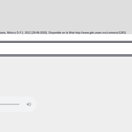
itaria, México D.F.]: 2012 [29-08-2020]. Disponible en la Web http://www.gdn.unam.mx/contexto/12831