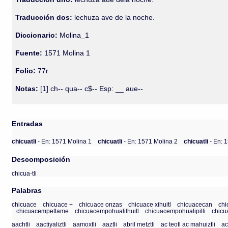
Traducción dos:
lechuza ave de la noche.
Diccionario:
Molina_1
Fuente:
1571 Molina 1
Folio:
77r
Notas:
[1] ch-- qua-- c$-- Esp: __ aue--
Entradas
chicuatli
- En: 1571 Molina 1
chicuatli
- En: 1571 Molina 2
chicuatli
- En: 
Descomposición
chicua-tli
Palabras
chicuace
chicuace +
chicuace onzas
chicuace xihuitl
chicuacecan
ch
chicuacempetlame
chicuacempohualilhuitl
chicuacempohualipilli
chicu
aachtli
aactiyaliztli
aamoxtli
aaztli
abril metztli
ac teotl ac mahuiztli
ac