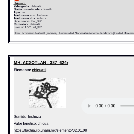
chicuatli
Paleografía:
chihuatli
Grafía normalizada:
chicuatli
Tipo:
r.n.
Traducción uno:
Lechuza
Traducción dos:
lechuza
Diccionario:
Bnf_362
Contexto:
v. chihuatli
Fuente:
17?? Bnf_362
Gran Diccionario Náhuatl [en línea]. Universidad Nacional Autónoma de México [Ciudad Univers
MH: ACXOTLAN - 387_624r
Elemento:
chicuatli
Sentido: lechuza
Valor fonético: chicua
https://tlachia.iib.unam.mx/elemento/02.01.08