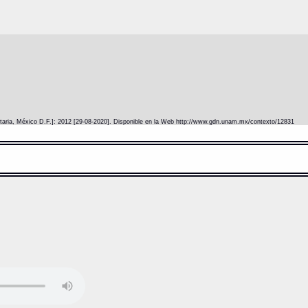
itaria, México D.F.]: 2012 [29-08-2020]. Disponible en la Web http://www.gdn.unam.mx/contexto/12831