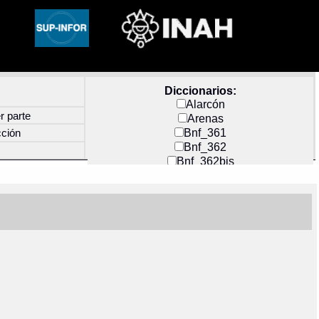
Diccionarios:
Alarcón
r parte
Arenas
Bnf_361
cción
Bnf_362
Bnf_362bis
Carochi
CF_INDEX
Clavijero
Cortés y Zedeño
Docs_México
Durán
Guerra
Mecayapan
Molina_1
Molina_2
Olmos_G