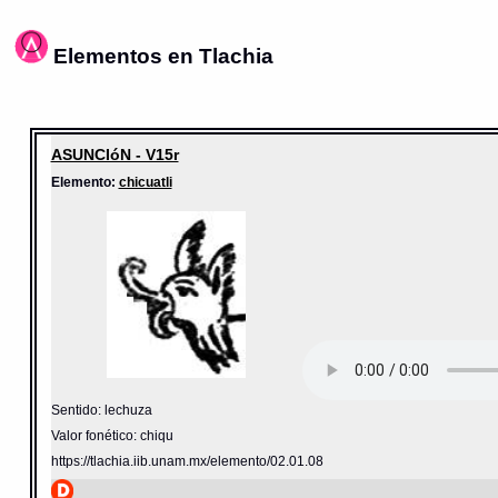
Elementos en Tlachia
ASUNCIóN - V15r
Elemento:
chicuatli
Sentido: lechuza
Valor fonético: chiqu
https://tlachia.iib.unam.mx/elemento/02.01.08