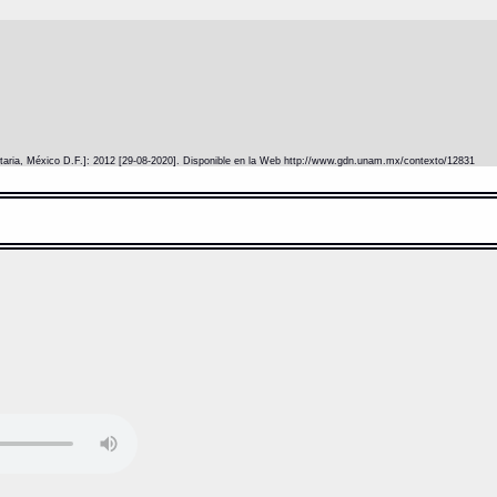
itaria, México D.F.]: 2012 [29-08-2020]. Disponible en la Web http://www.gdn.unam.mx/contexto/12831