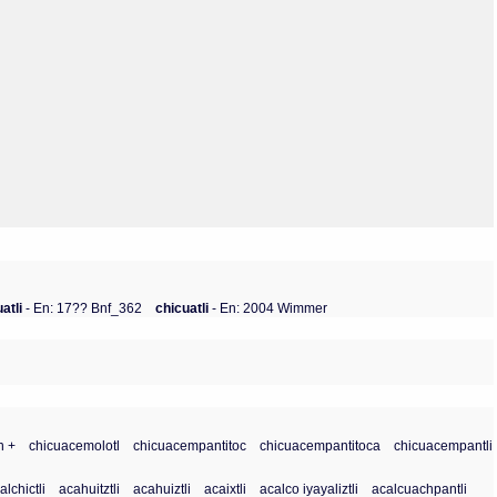
Olmos_V
Paredes
Rincón
Sahagún Escolio
Tezozomoc
Tzinacapan
Wimmer
uatli
- En: 17?? Bnf_362
chicuatli
- En: 2004 Wimmer
n +
chicuacemolotl
chicuacempantitoc
chicuacempantitoca
chicuacempantli
lchictli
acahuitztli
acahuiztli
acaixtli
acalco iyayaliztli
acalcuachpantli