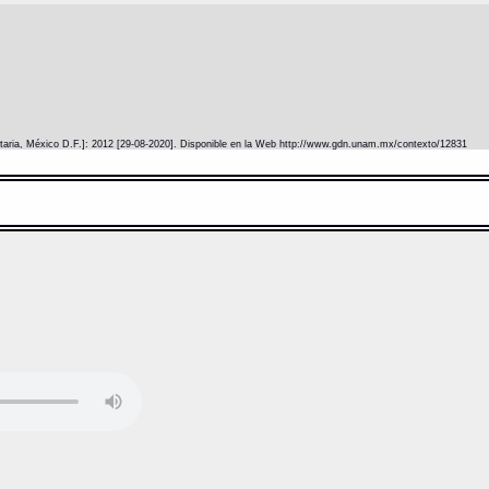
itaria, México D.F.]: 2012 [29-08-2020]. Disponible en la Web http://www.gdn.unam.mx/contexto/12831