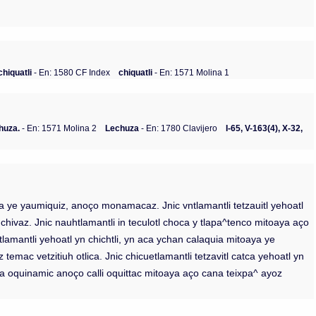
chiquatli
- En: 1580 CF Index
chiquatli
- En: 1571 Molina 1
huza.
- En: 1571 Molina 2
Lechuza
- En: 1780 Clavijero
I-65, V-163(4), X-32,
oaya ye yaumiquiz, anoço monamacaz. Jnic vntlamantli tetzauitl yehoatl
uchivaz. Jnic nauhtlamantli in teculotl choca y tlapa^tenco mitoaya aço
tlamantli yehoatl yn chichtli, yn aca ychan calaquia mitoaya ye
temac vetzitiuh otlica. Jnic chicuetlamantli tetzavitl catca yehoatl yn
tlica oquinamic anoço calli oquittac mitoaya aço cana teixpa^ ayoz