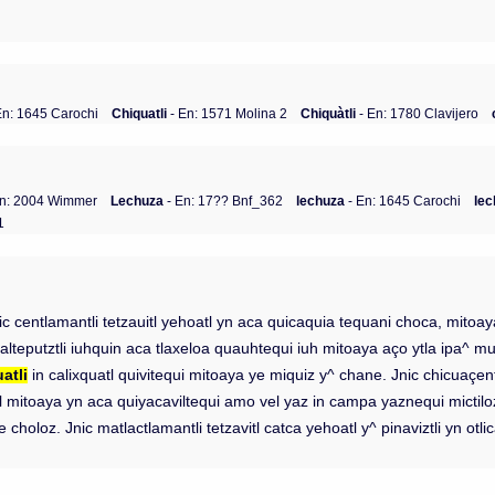
En: 1645 Carochi
Chiquatli
- En: 1571 Molina 2
Chiquàtli
- En: 1780 Clavijero
En: 2004 Wimmer
Lechuza
- En: 17?? Bnf_362
lechuza
- En: 1645 Carochi
lec
1
. Jnic centlamantli tetzauitl yehoatl yn aca quicaquia tequani choca, mit
alteputztli iuhquin aca tlaxeloa quauhtequi iuh mitoaya aço ytla ipa^ m
atli
in calixquatl quivitequi mitoaya ye miquiz y^ chane. Jnic chicuaçen
l mitoaya yn aca quiyacaviltequi amo vel yaz in campa yaznequi mictiloz 
e choloz. Jnic matlactlamantli tetzavitl catca yehoatl y^ pinaviztli yn o