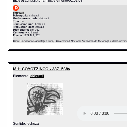
https://tlachia.iib.unam.mx/elemento/02.01.08
chicuatli
Paleografía:
chihuatli
Grafía normalizada:
chicuatli
Tipo:
r.n.
Traducción uno:
Lechuza
Traducción dos:
lechuza
Diccionario:
Bnf_362
Contexto:
v. chihuatli
Fuente:
17?? Bnf_362
Gran Diccionario Náhuatl [en línea]. Universidad Nacional Autónoma de México [Ciudad Univers
MH: COYOTZINCO - 387_568v
Elemento:
chicuatli
Sentido: lechuza