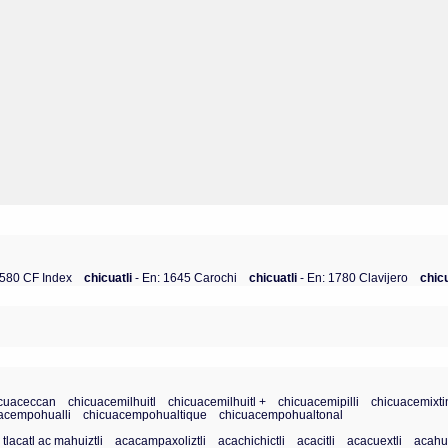
1580 CF Index
chicuatli
- En: 1645 Carochi
chicuatli
- En: 1780 Clavijero
chic
icuaceccan
chicuacemilhuitl
chicuacemilhuitl +
chicuacemipilli
chicuacemixti
acempohualli
chicuacempohualtique
chicuacempohualtonal
 tlacatl ac mahuiztli
acacampaxoliztli
acachichictli
acacitli
acacuextli
acahua