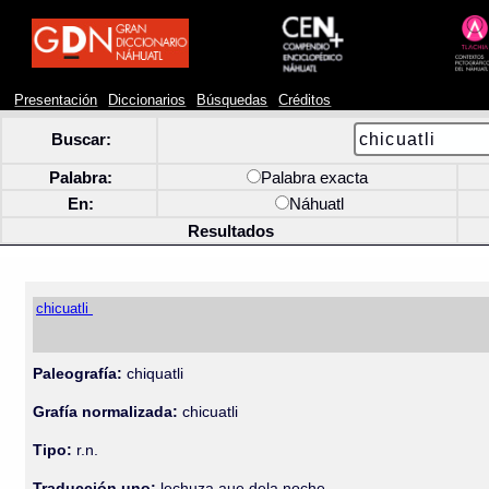
Presentación
Diccionarios
Búsquedas
Créditos
Buscar:
Palabra:
Palabra exacta
En:
Náhuatl
Resultados
chicuatli
Paleografía:
chiquatli
Grafía normalizada:
chicuatli
Tipo:
r.n.
Traducción uno:
lechuza aue dela noche.