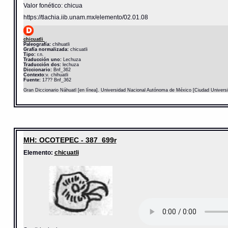
Valor fonético: chicua
https://tlachia.iib.unam.mx/elemento/02.01.08
chicuatli
Paleografía:
chihuatli
Grafía normalizada:
chicuatli
Tipo:
r.n.
Traducción uno:
Lechuza
Traducción dos:
lechuza
Diccionario:
Bnf_362
Contexto:
v. chihuatli
Fuente:
17?? Bnf_362
Gran Diccionario Náhuatl [en línea]. Universidad Nacional Autónoma de México [Ciudad Univers
MH: OCOTEPEC - 387_699r
Elemento:
chicuatli