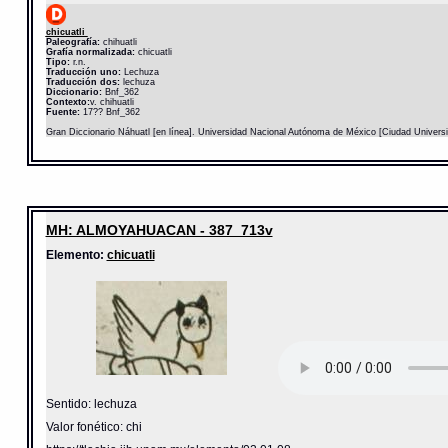
chicuatli
Paleografía:
chihuatli
Grafía normalizada:
chicuatli
Tipo:
r.n.
Traducción uno:
Lechuza
Traducción dos:
lechuza
Diccionario:
Bnf_362
Contexto:
v. chihuatli
Fuente:
17?? Bnf_362
Gran Diccionario Náhuatl [en línea]. Universidad Nacional Autónoma de México [Ciudad Univers
MH: ALMOYAHUACAN - 387_713v
Elemento:
chicuatli
Sentido: lechuza
Valor fonético: chi