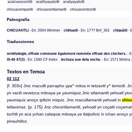
acalcuexcochtli
acalihyayaliztli
acaliyayaliztli
chicuacempantli
chicuacentlamantli
chicuacentzontli
Paleografía
CHICUAHTLI
- En: 2004 Wimmer
chihuatli
- En: 17?? Bnf_362
chïquàtli
- 
Traducciones
ornithologie, effraie commune également nommée effraie des clochers.
- 
XI-46 47(3)
- En: 1580 CF Index
lechuza aue dela noche.
- En: 1571 Molina 
Textos en Temoa
02 112
{f. 303v} Jnic macuilli parrapho ypa^ mitoa in tetzavitl y^ temictli
yn vactli vevetzca mitoaya ye yaumiquiz Jnic etlamantli yehoatl yiov
yaumiquiz anoço ipiltzin miquiz. Jnic macuillamantli yehoatl in
chicu
tetlaximaz. {p. 175} Jnic chicontlamantli, yehoatl yn coçatli coçamat
tochtli yn aca ychan calaquia mitoaya ye tlalpoliviz in ichan anoço y
pinauhtiloz.