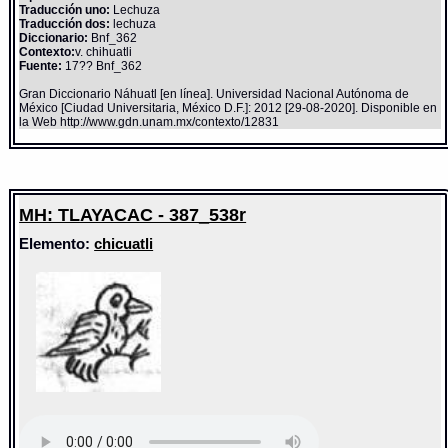
Traducción uno:
Lechuza
Traducción dos:
lechuza
Diccionario:
Bnf_362
Contexto:
v. chihuatli
Fuente:
17?? Bnf_362
Gran Diccionario Náhuatl [en línea]. Universidad Nacional Autónoma de
México [Ciudad Universitaria, México D.F.]: 2012 [29-08-2020]. Disponible en
la Web http://www.gdn.unam.mx/contexto/12831
MH: TLAYACAC - 387_538r
Elemento:
chicuatli