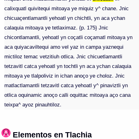
calixquatl quivitequi mitoaya ye miquiz y^ chane. Jnic
chicuaçentlamantli yehoatl yn chichtli, yn aca ychan
calaquia mitoaya ye tetlaximaz. {p. 175} Jnic
chicontlamantli, yehoatl yn coçatli coçamatl mitoaya yn
aca quiyacaviltequi amo vel yaz in campa yaznequi
mictiloz temac vetzitiuh otlica. Jnic chicuetlamantli
tetzavitl catca yehoatl yn tochtli yn aca ychan calaquia
mitoaya ye tlalpoliviz in ichan anoço ye choloz. Jnic
matlactlamantli tetzavitl catca yehoatl y^ pinaviztli yn
otlica oquinamic anoço calli oquittac mitoaya aço cana
teixpa^ ayoz pinauhtiloz.
Elementos en Tlachia