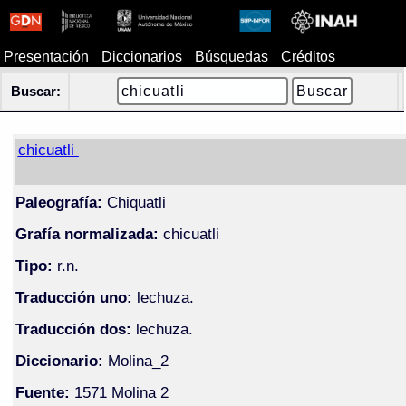
Presentación
Diccionarios
Búsquedas
Créditos
Buscar:
chicuatli
Paleografía:
Chiquatli
Grafía normalizada:
chicuatli
Tipo:
r.n.
Traducción uno:
lechuza.
Traducción dos:
lechuza.
Diccionario:
Molina_2
Fuente:
1571 Molina 2