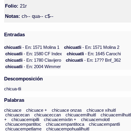
Folio:
21r
Notas:
ch-- qua-- c$--
Entradas
chicuatli
- En: 1571 Molina 1
chicuatli
- En: 1571 Molina 2
chicuatli
- En: 1580 CF Index
chicuatli
- En: 1645 Carochi
chicuatli
- En: 1780 Clavijero
chicuatli
- En: 17?? Bnf_362
chicuatli
- En: 2004 Wimmer
Descomposición
chicua-tli
Palabras
chicuace
chicuace +
chicuace onzas
chicuace xihuitl
chicuacecan
chicuaceccan
chicuacemilhuitl
chicuacemilhuit
+
chicuacemipilli
chicuacemixtin +
chicuacemolotl
chicuacempantitoc
chicuacempantitoca
chicuacempantli
chicuacempetlame
chicuacempohualilhuitl