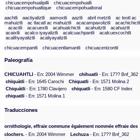
chicuacempohualipilli
chicuacempohualli
chicuacempohualtique
chicuacempohualtonal
aachtli
aactiyaliztli
aamoxtli
aaztli
abril metztli
ac teotl ac
mahuiztli
ac tlacatl ac mahuiztli
acacampaxoliztli
acachichictl
acacitli
acacuextli
acahualchictli
acahuitztli
acahuiztli
acaixtli
acalco iyayaliztli
acalcuachpantli
acalcuexcochtli
acalihyayaliztli
acaliyayaliztli
chicuacempantli
chicuacentlamantli
chicuacentzontli
Paleografía
CHICUAHTLI
- En: 2004 Wimmer
chihuatli
- En: 17?? Bnf_362
chïquàtli
- En: 1645 Carochi
Chiquatli
- En: 1571 Molina 2
Chiquàtli
- En: 1780 Clavijero
chiquatli
- En: 1580 CF Index
chiquatli
- En: 1571 Molina 1
Traducciones
ornithologie, effraie commune également nommée effraie des
clochers.
- En: 2004 Wimmer
Lechuza
- En: 17?? Bnf_362