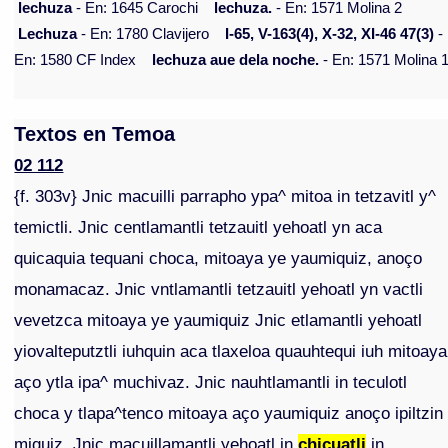
lechuza
- En: 1645 Carochi
lechuza.
- En: 1571 Molina 2
Lechuza
- En: 1780 Clavijero
I-65, V-163(4), X-32, XI-46 47(3)
-
En: 1580 CF Index
lechuza aue dela noche.
- En: 1571 Molina 
Textos en Temoa
02 112
{f. 303v} Jnic macuilli parrapho ypa^ mitoa in tetzavitl y^
temictli. Jnic centlamantli tetzauitl yehoatl yn aca
quicaquia tequani choca, mitoaya ye yaumiquiz, anoço
monamacaz. Jnic vntlamantli tetzauitl yehoatl yn vactli
vevetzca mitoaya ye yaumiquiz Jnic etlamantli yehoatl
yiovalteputztli iuhquin aca tlaxeloa quauhtequi iuh mitoaya
aço ytla ipa^ muchivaz. Jnic nauhtlamantli in teculotl
choca y tlapa^tenco mitoaya aço yaumiquiz anoço ipiltzin
miquiz. Jnic macuillamantli yehoatl in
chicuatli
in