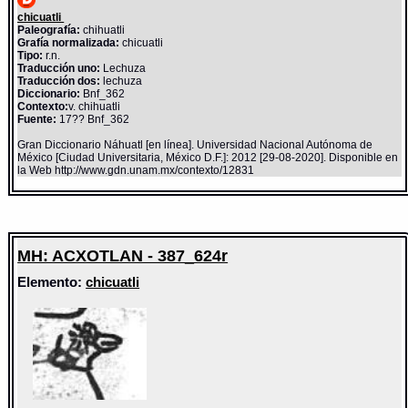
chicuatli
Paleografía:
chihuatli
Grafía normalizada:
chicuatli
Tipo:
r.n.
Traducción uno:
Lechuza
Traducción dos:
lechuza
Diccionario:
Bnf_362
Contexto:
v. chihuatli
Fuente:
17?? Bnf_362
Gran Diccionario Náhuatl [en línea]. Universidad Nacional Autónoma de
México [Ciudad Universitaria, México D.F.]: 2012 [29-08-2020]. Disponible en
la Web http://www.gdn.unam.mx/contexto/12831
MH: ACXOTLAN - 387_624r
Elemento:
chicuatli