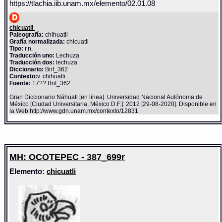
https://tlachia.iib.unam.mx/elemento/02.01.08
chicuatli
Paleografía:
chihuatli
Grafía normalizada:
chicuatli
Tipo:
r.n.
Traducción uno:
Lechuza
Traducción dos:
lechuza
Diccionario:
Bnf_362
Contexto:
v. chihuatli
Fuente:
17?? Bnf_362
Gran Diccionario Náhuatl [en línea]. Universidad Nacional Autónoma de
México [Ciudad Universitaria, México D.F.]: 2012 [29-08-2020]. Disponible en
la Web http://www.gdn.unam.mx/contexto/12831
MH: OCOTEPEC - 387_699r
Elemento:
chicuatli