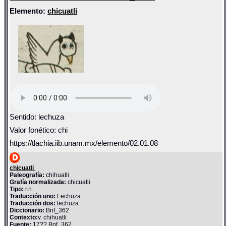
Elemento:
chicuatli
Sentido: lechuza
Valor fonético: chi
https://tlachia.iib.unam.mx/elemento/02.01.08
chicuatli
Paleografía:
chihuatli
Grafía normalizada:
chicuatli
Tipo:
r.n.
Traducción uno:
Lechuza
Traducción dos:
lechuza
Diccionario:
Bnf_362
Contexto:
v. chihuatli
Fuente:
17?? Bnf_362