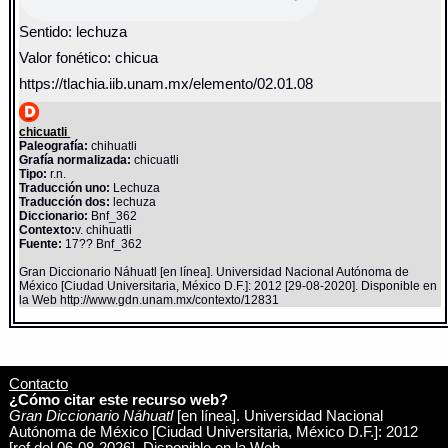
Sentido: lechuza
Valor fonético: chicua
https://tlachia.iib.unam.mx/elemento/02.01.08
chicuatli
Paleografía:
chihuatli
Grafía normalizada:
chicuatli
Tipo:
r.n.
Traducción uno:
Lechuza
Traducción dos:
lechuza
Diccionario:
Bnf_362
Contexto:
v. chihuatli
Fuente:
17?? Bnf_362
Gran Diccionario Náhuatl [en línea]. Universidad Nacional Autónoma de
México [Ciudad Universitaria, México D.F.]: 2012 [29-08-2020]. Disponible en
la Web http://www.gdn.unam.mx/contexto/12831
Contacto
¿Cómo citar este recurso web?
Gran Diccionario Náhuatl
[en línea]. Universidad Nacional
Autónoma de México [Ciudad Universitaria, México D.F.]: 2012