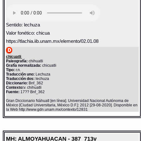
Sentido: lechuza
Valor fonético: chicua
https://tlachia.iib.unam.mx/elemento/02.01.08
chicuatli
Paleografía:
chihuatli
Grafía normalizada:
chicuatli
Tipo:
r.n.
Traducción uno:
Lechuza
Traducción dos:
lechuza
Diccionario:
Bnf_362
Contexto:
v. chihuatli
Fuente:
17?? Bnf_362
Gran Diccionario Náhuatl [en línea]. Universidad Nacional Autónoma de
México [Ciudad Universitaria, México D.F.]: 2012 [29-08-2020]. Disponible en
la Web http://www.gdn.unam.mx/contexto/12831
MH: ALMOYAHUACAN - 387_713v