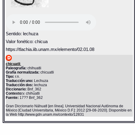
Sentido: lechuza
Valor fonético: chicua
https://tlachia.iib.unam.mx/elemento/02.01.08
chicuatli
Paleografía:
chihuatli
Grafía normalizada:
chicuatli
Tipo:
r.n.
Traducción uno:
Lechuza
Traducción dos:
lechuza
Diccionario:
Bnf_362
Contexto:
v. chihuatli
Fuente:
17?? Bnf_362
Gran Diccionario Náhuatl [en línea]. Universidad Nacional Autónoma de
México [Ciudad Universitaria, México D.F.]: 2012 [29-08-2020]. Disponible en
la Web http://www.gdn.unam.mx/contexto/12831