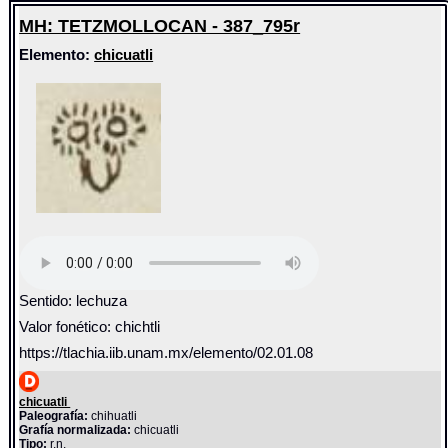
MH: TETZMOLLOCAN - 387_795r
Elemento:
chicuatli
Sentido: lechuza
Valor fonético: chichtli
https://tlachia.iib.unam.mx/elemento/02.01.08
chicuatli
Paleografía:
chihuatli
Grafía normalizada:
chicuatli
Tipo:
r.n.