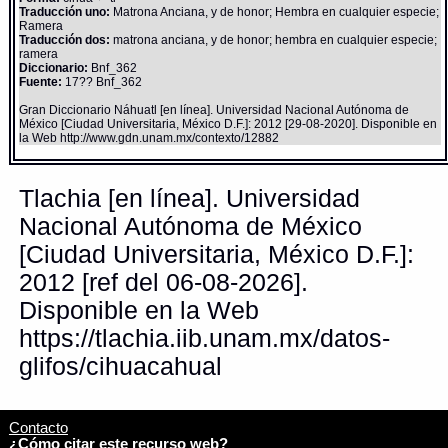
Traducción uno:
Matrona Anciana, y de honor; Hembra en cualquier especie;
Ramera
Traducción dos:
matrona anciana, y de honor; hembra en cualquier especie;
ramera
Diccionario:
Bnf_362
Fuente:
17?? Bnf_362
Gran Diccionario Náhuatl [en línea]. Universidad Nacional Autónoma de
México [Ciudad Universitaria, México D.F.]: 2012 [29-08-2020]. Disponible en
la Web http://www.gdn.unam.mx/contexto/12882
Tlachia [en línea]. Universidad
Nacional Autónoma de México
[Ciudad Universitaria, México D.F.]:
2012 [ref del 06-08-2026].
Disponible en la Web
https://tlachia.iib.unam.mx/datos-
glifos/cihuacahual
Contacto
¿Cómo citar este recurso web?