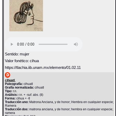
Sentido: mujer
Valor fonético: cihua
https://tlachia.iib.unam.mx/elemento/01.02.11
cihuatl
Paleografía:
cihuatl
Grafía normalizada:
cihuatl
Tipo:
r.n.
Análisis:
r.n. + -suf. abs. (tl)
Forma:
cihua + -tl
Traducción uno:
Matrona Anciana, y de honor; Hembra en cualquier especie;
Ramera
Traducción dos:
matrona anciana, y de honor; hembra en cualquier especie;
ramera