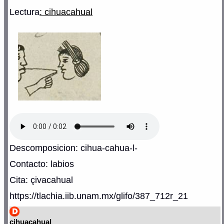
Lectura
: cihuacahual
Descomposicion: cihua-cahua-l-
Contacto: labios
Cita: çivacahual
https://tlachia.iib.unam.mx/glifo/387_712r_21
cihuacahual