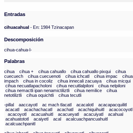
Entradas
cihuacahual
- En: 1984 Tzinacapan
Descomposición
cihua-cahua-l-
Palabras
cihua
cihua +
cihua cahuallo
cihua cahuallo pixqui
cihua
cuecuech
cihua cuecuenoti
cihua ichcatl
cihua impac
cihua
impach
cihua in cocoliz
cihua innecali zacuaya
cihua micqui
cihua necuatlapacholoni
cihua necuitlalpiloni
cihua nelpiloni
cihua nemactli ipan nenamictiliztli
cihua nemilice
cihua
netotiliztli
cihua oquichtli
cihua tecutli
-pillal
aaccayotl
ac mach tlacatl
acacalotl
acacapacquilitl
acacatl
acachachacatl
acachatl
acachiquihuitl
acacocoyotl
acacoyotl
acacuahuitl
acacueyatl
acacuiyatl
acahual
acahuatototl
acaiyetl
acal
acalcuachpancuahuitl
acalcuachpanitl