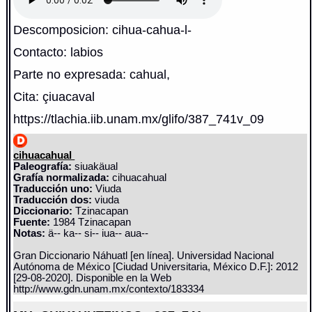
Descomposicion: cihua-cahua-l-
Contacto: labios
Parte no expresada: cahual,
Cita: çiuacaval
https://tlachia.iib.unam.mx/glifo/387_741v_09
cihuacahual
Paleografía:
siuakäual
Grafía normalizada:
cihuacahual
Traducción uno:
Viuda
Traducción dos:
viuda
Diccionario:
Tzinacapan
Fuente:
1984 Tzinacapan
Notas:
ä-- ka-- si-- iua-- aua--
Gran Diccionario Náhuatl [en línea]. Universidad Nacional
Autónoma de México [Ciudad Universitaria, México D.F.]: 2012
[29-08-2020]. Disponible en la Web
http://www.gdn.unam.mx/contexto/183334