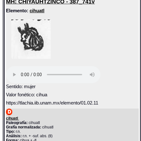
MH: CHIYAUHTZINCO - 387_741v
Elemento:
cihuatl
Sentido: mujer
Valor fonético: cihua
https://tlachia.iib.unam.mx/elemento/01.02.11
cihuatl
Paleografía:
cihuatl
Grafía normalizada:
cihuatl
Tipo:
r.n.
Análisis:
r.n. + -suf. abs. (tl)
Forma:
cihua + -tl