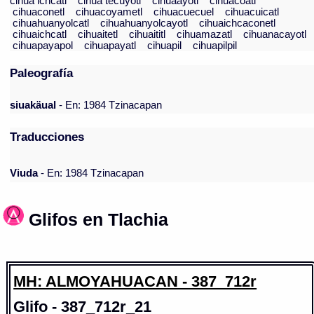
cihua ichcatl
cihua tecuyotl
cihuaayotl
cihuacoatl
cihuaconetl
cihuacoyametl
cihuacuecuel
cihuacuicatl
cihuahuanyolcatl
cihuahuanyolcayotl
cihuaichcaconetl
cihuaichcatl
cihuaitetl
cihuaititl
cihuamazatl
cihuanacayotl
cihuapayapol
cihuapayatl
cihuapil
cihuapilpil
Paleografía
siuakäual
- En: 1984 Tzinacapan
Traducciones
Viuda
- En: 1984 Tzinacapan
Glifos en Tlachia
MH: ALMOYAHUACAN - 387_712r
Glifo - 387_712r_21