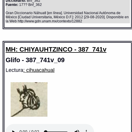
Diccionario:
Bnf_362
Fuente:
17?? Bnf_362
Gran Diccionario Náhuatl [en línea]. Universidad Nacional Autónoma de
México [Ciudad Universitaria, México D.F.]: 2012 [29-08-2020]. Disponible en
la Web http://www.gdn.unam.mx/contexto/12882
MH: CHIYAUHTZINCO - 387_741v
Glifo - 387_741v_09
Lectura
: cihuacahual