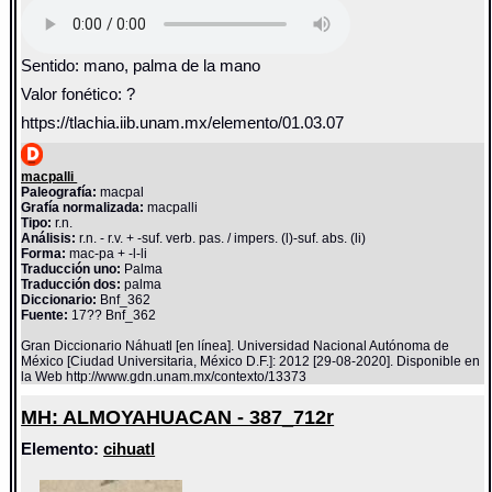
Sentido: mano, palma de la mano
Valor fonético: ?
https://tlachia.iib.unam.mx/elemento/01.03.07
macpalli
Paleografía:
macpal
Grafía normalizada:
macpalli
Tipo:
r.n.
Análisis:
r.n. - r.v. + -suf. verb. pas. / impers. (l)-suf. abs. (li)
Forma:
mac-pa + -l-li
Traducción uno:
Palma
Traducción dos:
palma
Diccionario:
Bnf_362
Fuente:
17?? Bnf_362
Gran Diccionario Náhuatl [en línea]. Universidad Nacional Autónoma de
México [Ciudad Universitaria, México D.F.]: 2012 [29-08-2020]. Disponible en
la Web http://www.gdn.unam.mx/contexto/13373
MH: ALMOYAHUACAN - 387_712r
Elemento:
cihuatl