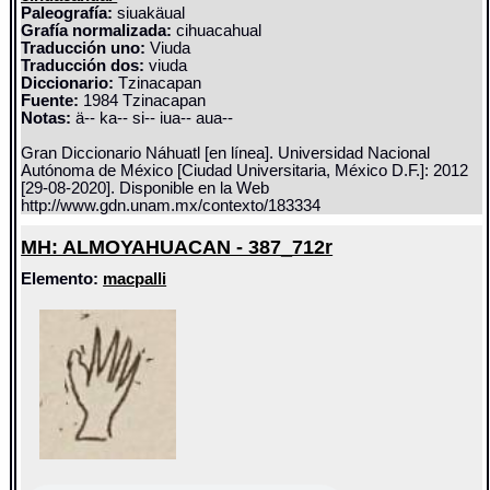
Paleografía:
siuakäual
Grafía normalizada:
cihuacahual
Traducción uno:
Viuda
Traducción dos:
viuda
Diccionario:
Tzinacapan
Fuente:
1984 Tzinacapan
Notas:
ä-- ka-- si-- iua-- aua--
Gran Diccionario Náhuatl [en línea]. Universidad Nacional
Autónoma de México [Ciudad Universitaria, México D.F.]: 2012
[29-08-2020]. Disponible en la Web
http://www.gdn.unam.mx/contexto/183334
MH: ALMOYAHUACAN - 387_712r
Elemento:
macpalli