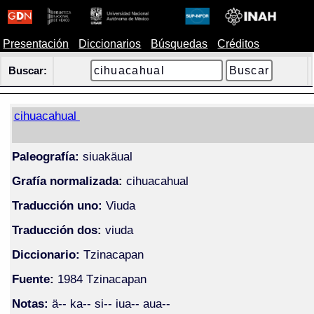
Presentación
Diccionarios
Búsquedas
Créditos
Buscar:
cihuacahual
Paleografía:
siuakäual
Grafía normalizada:
cihuacahual
Traducción uno:
Viuda
Traducción dos:
viuda
Diccionario:
Tzinacapan
Fuente:
1984 Tzinacapan
Notas:
ä-- ka-- si-- iua-- aua--