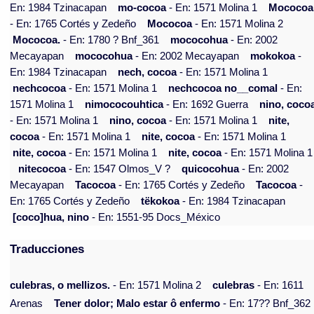
En: 1984 Tzinacapan
mo-cocoa
- En: 1571 Molina 1
Mococoa
- En: 1765 Cortés y Zedeño
Mococoa
- En: 1571 Molina 2
Mococoa.
- En: 1780 ? Bnf_361
mococohua
- En: 2002
Mecayapan
mococohua
- En: 2002 Mecayapan
mokokoa
-
En: 1984 Tzinacapan
nech, cocoa
- En: 1571 Molina 1
nechcocoa
- En: 1571 Molina 1
nechcocoa no__comal
- En:
1571 Molina 1
nimococouhtica
- En: 1692 Guerra
nino, coco
- En: 1571 Molina 1
nino, cocoa
- En: 1571 Molina 1
nite,
cocoa
- En: 1571 Molina 1
nite, cocoa
- En: 1571 Molina 1
nite, cocoa
- En: 1571 Molina 1
nite, cocoa
- En: 1571 Molina 1
nitecocoa
- En: 1547 Olmos_V ?
quicocohua
- En: 2002
Mecayapan
Tacocoa
- En: 1765 Cortés y Zedeño
Tacocoa
-
En: 1765 Cortés y Zedeño
tëkokoa
- En: 1984 Tzinacapan
[coco]hua, nino
- En: 1551-95 Docs_México
Traducciones
culebras, o mellizos.
- En: 1571 Molina 2
culebras
- En: 1611
Arenas
Tener dolor; Malo estar ô enfermo
- En: 17?? Bnf_362