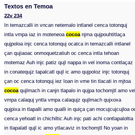
Textos en Temoa
22v 234
In temazcalli in vncan netemalo intlanel cenca totonquj
intla vmpa iaz in moteneoa
cocoa
njma qujpouhtitlaça
qujpoloa injc cenca totonquj ocatca in temazcalli intlanel
çan qujiaoac onmoquetzatiuh oc cenca intla tehoan
motemaz Auh injc patiz qujl nappa in vel inoma contlaçaz
in conatequjz tapalcatl qujl ic amo qujpoloz injc totonquj
çan oc cenca totonquj iez Ioan in vme tin tlacati in mjtoa
cocoa
qujlmach in canjn tlapalo in qujpa tochomjtl amo ve
vmpa calaquj yntla vmpa calaqujz qujlmach qujxoxa
qujpixa in tlapalli amo qualli in quiça çan mocujcujcujloa o
cenca yehoatl in chichiltic Auh injc pati achi contlapaloltia
in tlapalatl qujl ic amo ytlacaviz in tochomjtl No yoan in