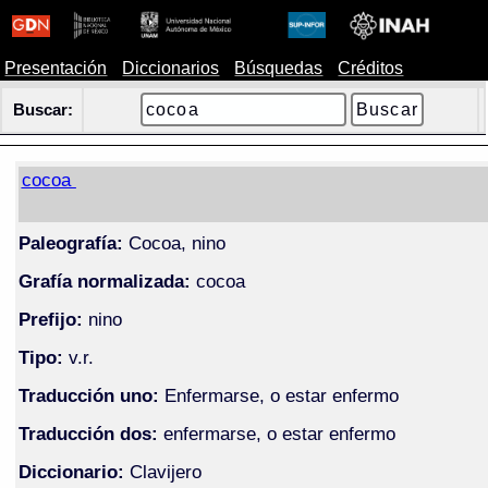
Presentación
Diccionarios
Búsquedas
Créditos
Buscar:
cocoa
Paleografía:
Cocoa, nino
Grafía normalizada:
cocoa
Prefijo:
nino
Tipo:
v.r.
Traducción uno:
Enfermarse, o estar enfermo
Traducción dos:
enfermarse, o estar enfermo
Diccionario:
Clavijero