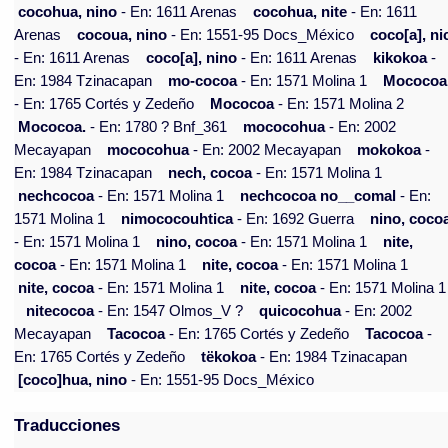
cocohua, nino
- En: 1611 Arenas
cocohua, nite
- En: 1611
Arenas
cocoua, nino
- En: 1551-95 Docs_México
coco[a], ni
- En: 1611 Arenas
coco[a], nino
- En: 1611 Arenas
kikokoa
-
En: 1984 Tzinacapan
mo-cocoa
- En: 1571 Molina 1
Mococoa
- En: 1765 Cortés y Zedeño
Mococoa
- En: 1571 Molina 2
Mococoa.
- En: 1780 ? Bnf_361
mococohua
- En: 2002
Mecayapan
mococohua
- En: 2002 Mecayapan
mokokoa
-
En: 1984 Tzinacapan
nech, cocoa
- En: 1571 Molina 1
nechcocoa
- En: 1571 Molina 1
nechcocoa no__comal
- En:
1571 Molina 1
nimococouhtica
- En: 1692 Guerra
nino, coco
- En: 1571 Molina 1
nino, cocoa
- En: 1571 Molina 1
nite,
cocoa
- En: 1571 Molina 1
nite, cocoa
- En: 1571 Molina 1
nite, cocoa
- En: 1571 Molina 1
nite, cocoa
- En: 1571 Molina 1
nitecocoa
- En: 1547 Olmos_V ?
quicocohua
- En: 2002
Mecayapan
Tacocoa
- En: 1765 Cortés y Zedeño
Tacocoa
-
En: 1765 Cortés y Zedeño
tëkokoa
- En: 1984 Tzinacapan
[coco]hua, nino
- En: 1551-95 Docs_México
Traducciones