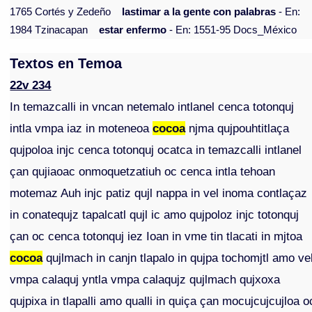
1765 Cortés y Zedeño
lastimar a la gente con palabras
- En:
1984 Tzinacapan
estar enfermo
- En: 1551-95 Docs_México
Textos en Temoa
22v 234
In temazcalli in vncan netemalo intlanel cenca totonquj
intla vmpa iaz in moteneoa
cocoa
njma qujpouhtitlaça
qujpoloa injc cenca totonquj ocatca in temazcalli intlanel
çan qujiaoac onmoquetzatiuh oc cenca intla tehoan
motemaz Auh injc patiz qujl nappa in vel inoma contlaçaz
in conatequjz tapalcatl qujl ic amo qujpoloz injc totonquj
çan oc cenca totonquj iez Ioan in vme tin tlacati in mjtoa
cocoa
qujlmach in canjn tlapalo in qujpa tochomjtl amo ve
vmpa calaquj yntla vmpa calaqujz qujlmach qujxoxa
qujpixa in tlapalli amo qualli in quiça çan mocujcujcujloa o