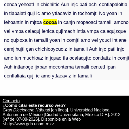
cenca yehoatl in chichiltic Auh injc pati achi contlapaloltia
in tlapalatl qujl ic amo ytlacaviz in tochomjtl No yoan in
iehoantin in mjtoa
cocoa
in canjn mopaoaci tamalli amono
vel vmpa calaquj iehica qujlmach intla vmpa calaqujzque
no qujxoxa in tamalli yoan in comjtl amo vel ycuci intlanel
cemjlhujtl çan chichicoycuciz in tamalli Auh injc pati injc
amo iuh muchioaz in jquac tla ocalaqujto contlatiz in comjt
Auh intlanoçe ijxpan mocontema tamalli centetl ipan
contlaliaia qujl ic amo ytlacaviz in tamalli
Contacto
¿Cómo citar este recurso web?
Gran Diccionario Náhuatl
[en línea]. Universidad Nacional
Autónoma de México [Ciudad Universitaria, México D.F.]: 2012
[ref del 07-08-2026]. Disponible en la Web
<http://www.gdn.unam.mx>