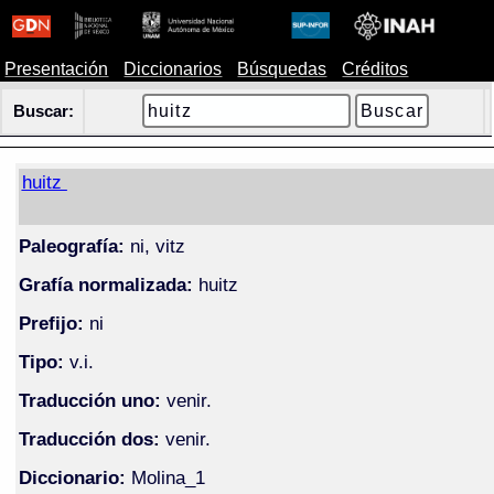
Presentación
Diccionarios
Búsquedas
Créditos
Buscar:
huitz
Paleografía:
ni, vitz
Grafía normalizada:
huitz
Prefijo:
ni
Tipo:
v.i.
Traducción uno:
venir.
Traducción dos:
venir.
Diccionario:
Molina_1