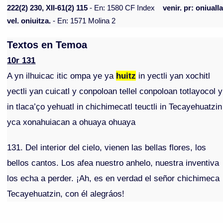
222(2) 230, XII-61(2) 115
- En: 1580 CF Index
venir. pr: oniualla
vel. oniuitza.
- En: 1571 Molina 2
Textos en Temoa
10r 131
A yn ilhuicac itic ompa ye ya
huitz
in yectli yan xochitl
yectli yan cuicatl y conpoloan tellel conpoloan totlayocol y
in tlaca’ço yehuatl in chichimecatl teuctli in Tecayehuatzin
yca xonahuiacan a ohuaya ohuaya
131. Del interior del cielo, vienen las bellas flores, los
bellos cantos. Los afea nuestro anhelo, nuestra inventiva
los echa a perder. ¡Ah, es en verdad el señor chichimeca
Tecayehuatzin, con él alegráos!