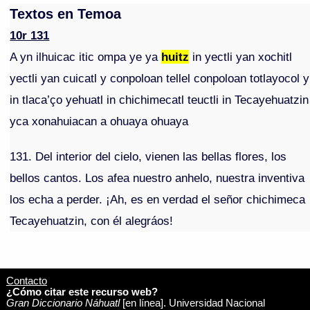
Textos en Temoa
10r 131
A yn ilhuicac itic ompa ye ya
huitz
in yectli yan xochitl
yectli yan cuicatl y conpoloan tellel conpoloan totlayocol y
in tlaca’ço yehuatl in chichimecatl teuctli in Tecayehuatzin
yca xonahuiacan a ohuaya ohuaya
131. Del interior del cielo, vienen las bellas flores, los
bellos cantos. Los afea nuestro anhelo, nuestra inventiva
los echa a perder. ¡Ah, es en verdad el señor chichimeca
Tecayehuatzin, con él alegráos!
Contacto
¿Cómo citar este recurso web?
Gran Diccionario Náhuatl
[en línea]. Universidad Nacional