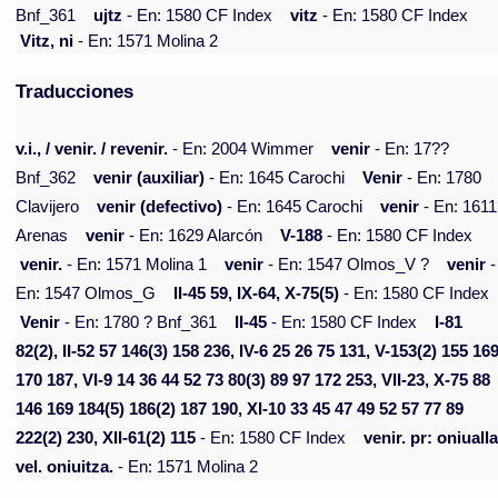
Bnf_361
ujtz
- En: 1580 CF Index
vitz
- En: 1580 CF Index
Vitz, ni
- En: 1571 Molina 2
Traducciones
v.i., / venir. / revenir.
- En: 2004 Wimmer
venir
- En: 17??
Bnf_362
venir (auxiliar)
- En: 1645 Carochi
Venir
- En: 1780
Clavijero
venir (defectivo)
- En: 1645 Carochi
venir
- En: 1611
Arenas
venir
- En: 1629 Alarcón
V-188
- En: 1580 CF Index
venir.
- En: 1571 Molina 1
venir
- En: 1547 Olmos_V ?
venir
-
En: 1547 Olmos_G
II-45 59, IX-64, X-75(5)
- En: 1580 CF Index
Venir
- En: 1780 ? Bnf_361
II-45
- En: 1580 CF Index
I-81
82(2), II-52 57 146(3) 158 236, IV-6 25 26 75 131, V-153(2) 155 16
170 187, VI-9 14 36 44 52 73 80(3) 89 97 172 253, VII-23, X-75 88
146 169 184(5) 186(2) 187 190, XI-10 33 45 47 49 52 57 77 89
222(2) 230, XII-61(2) 115
- En: 1580 CF Index
venir. pr: oniualla
vel. oniuitza.
- En: 1571 Molina 2