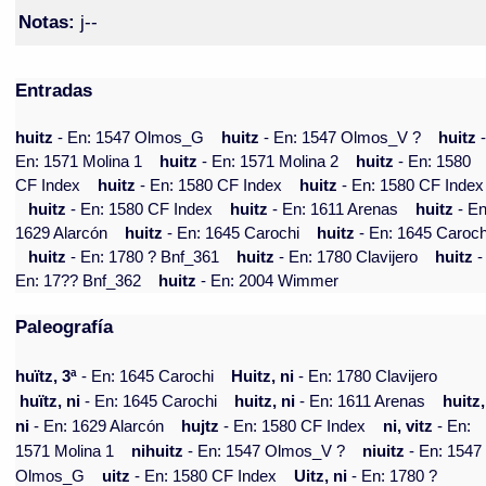
Notas:
j--
Entradas
huitz
- En: 1547 Olmos_G
huitz
- En: 1547 Olmos_V ?
huitz
En: 1571 Molina 1
huitz
- En: 1571 Molina 2
huitz
- En: 1580
CF Index
huitz
- En: 1580 CF Index
huitz
- En: 1580 CF Index
huitz
- En: 1580 CF Index
huitz
- En: 1611 Arenas
huitz
- En
1629 Alarcón
huitz
- En: 1645 Carochi
huitz
- En: 1645 Caroch
huitz
- En: 1780 ? Bnf_361
huitz
- En: 1780 Clavijero
huitz
-
En: 17?? Bnf_362
huitz
- En: 2004 Wimmer
Paleografía
huïtz, 3ª
- En: 1645 Carochi
Huitz, ni
- En: 1780 Clavijero
huïtz, ni
- En: 1645 Carochi
huitz, ni
- En: 1611 Arenas
huitz,
ni
- En: 1629 Alarcón
hujtz
- En: 1580 CF Index
ni, vitz
- En:
1571 Molina 1
nihuitz
- En: 1547 Olmos_V ?
niuitz
- En: 1547
Olmos_G
uitz
- En: 1580 CF Index
Uitz, ni
- En: 1780 ?