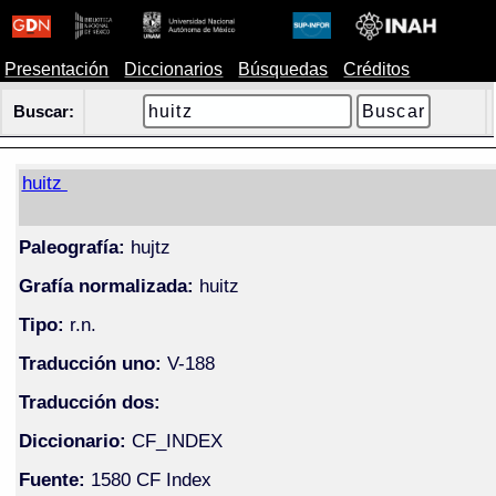
Presentación
Diccionarios
Búsquedas
Créditos
Buscar:
huitz
Paleografía:
hujtz
Grafía normalizada:
huitz
Tipo:
r.n.
Traducción uno:
V-188
Traducción dos:
Diccionario:
CF_INDEX
Fuente:
1580 CF Index