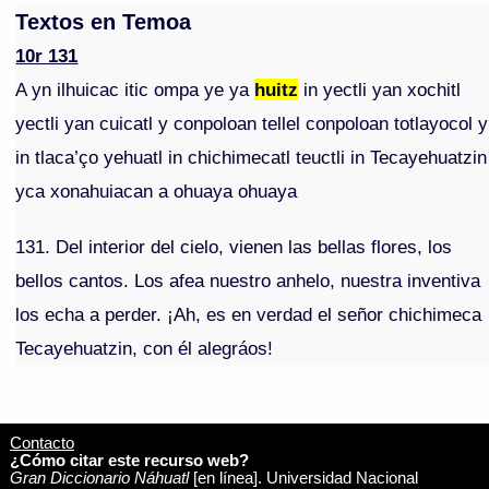
Textos en Temoa
10r 131
A yn ilhuicac itic ompa ye ya
huitz
in yectli yan xochitl
yectli yan cuicatl y conpoloan tellel conpoloan totlayocol y
in tlaca’ço yehuatl in chichimecatl teuctli in Tecayehuatzin
yca xonahuiacan a ohuaya ohuaya
131. Del interior del cielo, vienen las bellas flores, los
bellos cantos. Los afea nuestro anhelo, nuestra inventiva
los echa a perder. ¡Ah, es en verdad el señor chichimeca
Tecayehuatzin, con él alegráos!
Contacto
¿Cómo citar este recurso web?
Gran Diccionario Náhuatl
[en línea]. Universidad Nacional