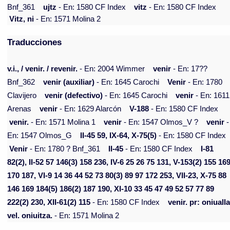
Bnf_361
ujtz
- En: 1580 CF Index
vitz
- En: 1580 CF Index
Vitz, ni
- En: 1571 Molina 2
Traducciones
v.i., / venir. / revenir.
- En: 2004 Wimmer
venir
- En: 17??
Bnf_362
venir (auxiliar)
- En: 1645 Carochi
Venir
- En: 1780
Clavijero
venir (defectivo)
- En: 1645 Carochi
venir
- En: 1611
Arenas
venir
- En: 1629 Alarcón
V-188
- En: 1580 CF Index
venir.
- En: 1571 Molina 1
venir
- En: 1547 Olmos_V ?
venir
-
En: 1547 Olmos_G
II-45 59, IX-64, X-75(5)
- En: 1580 CF Index
Venir
- En: 1780 ? Bnf_361
II-45
- En: 1580 CF Index
I-81
82(2), II-52 57 146(3) 158 236, IV-6 25 26 75 131, V-153(2) 155 16
170 187, VI-9 14 36 44 52 73 80(3) 89 97 172 253, VII-23, X-75 88
146 169 184(5) 186(2) 187 190, XI-10 33 45 47 49 52 57 77 89
222(2) 230, XII-61(2) 115
- En: 1580 CF Index
venir. pr: oniualla
vel. oniuitza.
- En: 1571 Molina 2