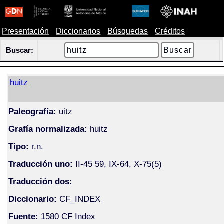
Presentación
Diccionarios
Búsquedas
Créditos
Buscar:
huitz
Paleografía:
uitz
Grafía normalizada:
huitz
Tipo:
r.n.
Traducción uno:
II-45 59, IX-64, X-75(5)
Traducción dos:
Diccionario:
CF_INDEX
Fuente:
1580 CF Index