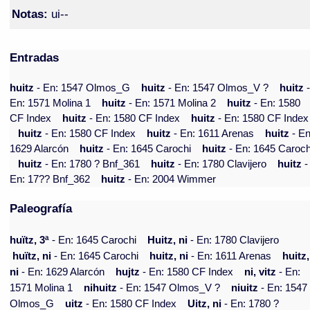
Notas:
ui--
Entradas
huitz
- En: 1547 Olmos_G
huitz
- En: 1547 Olmos_V ?
huitz
En: 1571 Molina 1
huitz
- En: 1571 Molina 2
huitz
- En: 1580
CF Index
huitz
- En: 1580 CF Index
huitz
- En: 1580 CF Index
huitz
- En: 1580 CF Index
huitz
- En: 1611 Arenas
huitz
- En
1629 Alarcón
huitz
- En: 1645 Carochi
huitz
- En: 1645 Caroch
huitz
- En: 1780 ? Bnf_361
huitz
- En: 1780 Clavijero
huitz
-
En: 17?? Bnf_362
huitz
- En: 2004 Wimmer
Paleografía
huïtz, 3ª
- En: 1645 Carochi
Huitz, ni
- En: 1780 Clavijero
huïtz, ni
- En: 1645 Carochi
huitz, ni
- En: 1611 Arenas
huitz,
ni
- En: 1629 Alarcón
hujtz
- En: 1580 CF Index
ni, vitz
- En:
1571 Molina 1
nihuitz
- En: 1547 Olmos_V ?
niuitz
- En: 1547
Olmos_G
uitz
- En: 1580 CF Index
Uitz, ni
- En: 1780 ?