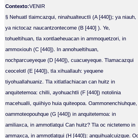
Contexto:
VENIR
§ Nehuatl tlaimcazqui, ninahualteuctli (A [440]); ya niauh,
ya nictocaz naucantzontecome (B [440] ). Ye,
tohueltihuan, tla xontlaeheuacan in ammoquetzori, in
ammoxiouh (C [440]). In annohueltihuan,
nochparcueyeque (D [440]), cuacueyeque. Tlamacazqui
ceocelotl (E [440]), tla xihuallauh: yequene
tiyohuallahuaniz. Tla xitlatlachiacan can huitz in
anquitetemoa: chilli, ayohuachtli (F [440]) notolinia
macehualli, quiihiyo huia quiteopoa. Oammonenchiuhque,
oammoteopouhque (G [440]) in anquitetemoa: in
amiliaxca, in ammotlatqui Can huitz? Tla oc nictetemo in
ammaxca, in ammotlatqui (H [440]): anquihualcuizque. O