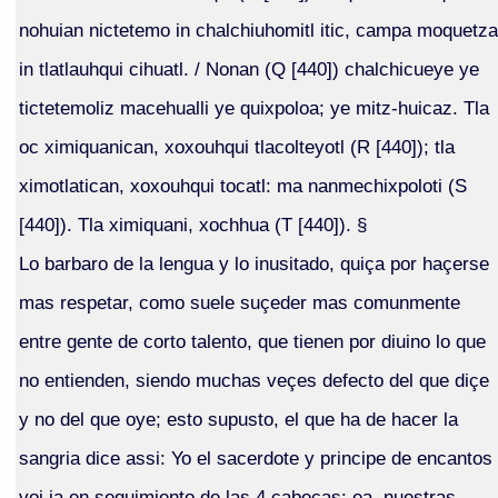
nohuian nictetemo in chalchiuhomitl itic, campa moquetza
in tlatlauhqui cihuatl. / Nonan (Q [440]) chalchicueye ye
tictetemoliz macehualli ye quixpoloa; ye mitz-huicaz. Tla
oc ximiquanican, xoxouhqui tlacolteyotl (R [440]); tla
ximotlatican, xoxouhqui tocatl: ma nanmechixpoloti (S
[440]). Tla ximiquani, xochhua (T [440]). §
Lo barbaro de la lengua y lo inusitado, quiça por haçerse
mas respetar, como suele suçeder mas comunmente
entre gente de corto talento, que tienen por diuino lo que
no entienden, siendo muchas veçes defecto del que diçe
y no del que oye; esto supusto, el que ha de hacer la
sangria dice assi: Yo el sacerdote y principe de encantos
voi ia en seguimiento de las 4 cabeças: ea, nuestras