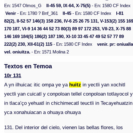
En: 1547 Olmos_G
II-45 59, IX-64, X-75(5)
- En: 1580 CF Index
Venir
- En: 1780 ? Bnf_361
II-45
- En: 1580 CF Index
I-81
82(2), II-52 57 146(3) 158 236, IV-6 25 26 75 131, V-153(2) 155 16
170 187, VI-9 14 36 44 52 73 80(3) 89 97 172 253, VII-23, X-75 88
146 169 184(5) 186(2) 187 190, XI-10 33 45 47 49 52 57 77 89
222(2) 230, XII-61(2) 115
- En: 1580 CF Index
venir. pr: oniualla
vel. oniuitza.
- En: 1571 Molina 2
Textos en Temoa
10r 131
A yn ilhuicac itic ompa ye ya
huitz
in yectli yan xochitl
yectli yan cuicatl y conpoloan tellel conpoloan totlayocol y
in tlaca’ço yehuatl in chichimecatl teuctli in Tecayehuatzin
yca xonahuiacan a ohuaya ohuaya
131. Del interior del cielo, vienen las bellas flores, los