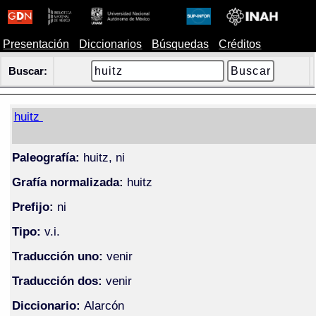
Presentación
Diccionarios
Búsquedas
Créditos
Buscar:
huitz
Paleografía:
huitz, ni
Grafía normalizada:
huitz
Prefijo:
ni
Tipo:
v.i.
Traducción uno:
venir
Traducción dos:
venir
Diccionario:
Alarcón