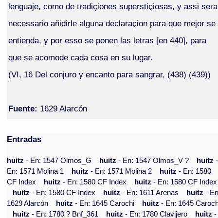
lenguaje, como de tradiçiones superstiçiosas, y assi sera
necessario añidirle alguna declaraçion para que mejor se
entienda, y por esso se ponen las letras [en 440], para
que se acomode cada cosa en su lugar.
(VI, 16 Del conjuro y encanto para sangrar, (438) (439))
Fuente:
1629 Alarcón
Entradas
huitz
- En: 1547 Olmos_G
huitz
- En: 1547 Olmos_V ?
huitz
En: 1571 Molina 1
huitz
- En: 1571 Molina 2
huitz
- En: 1580
CF Index
huitz
- En: 1580 CF Index
huitz
- En: 1580 CF Index
huitz
- En: 1580 CF Index
huitz
- En: 1611 Arenas
huitz
- En
1629 Alarcón
huitz
- En: 1645 Carochi
huitz
- En: 1645 Caroch
huitz
- En: 1780 ? Bnf_361
huitz
- En: 1780 Clavijero
huitz
-