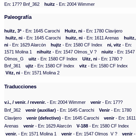
En: 17?? Bnf_362
huitz
- En: 2004 Wimmer
Paleografía
huïtz, 3ª
- En: 1645 Carochi
Huitz, ni
- En: 1780 Clavijero
huïtz, ni
- En: 1645 Carochi
huitz, ni
- En: 1611 Arenas
huitz,
ni
- En: 1629 Alarcón
hujtz
- En: 1580 CF Index
ni, vitz
- En:
1571 Molina 1
nihuitz
- En: 1547 Olmos_V ?
niuitz
- En: 1547
Olmos_G
uitz
- En: 1580 CF Index
Uitz, ni
- En: 1780 ?
Bnf_361
ujtz
- En: 1580 CF Index
vitz
- En: 1580 CF Index
Vitz, ni
- En: 1571 Molina 2
Traducciones
v.i., / venir. / revenir.
- En: 2004 Wimmer
venir
- En: 17??
Bnf_362
venir (auxiliar)
- En: 1645 Carochi
Venir
- En: 1780
Clavijero
venir (defectivo)
- En: 1645 Carochi
venir
- En: 1611
Arenas
venir
- En: 1629 Alarcón
V-188
- En: 1580 CF Index
venir.
- En: 1571 Molina 1
venir
- En: 1547 Olmos_V ?
venir
-