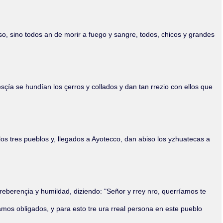
Olmos_V
Paredes
Rincón
o, sino todos an de morir a fuego y sangre, todos, chicos y grandes
Sahagún Escolio
Tezozomoc
Tzinacapan
Wimmer
ía se hundían los çerros y collados y dan tan rrezio con ellos que
os tres pueblos y, llegados a Ayotecco, dan abiso los yzhuatecas a
reberençia y humildad, diziendo: "Señor y rrey nro, querríamos te
stamos obligados, y para esto tre ura rreal persona en este pueblo