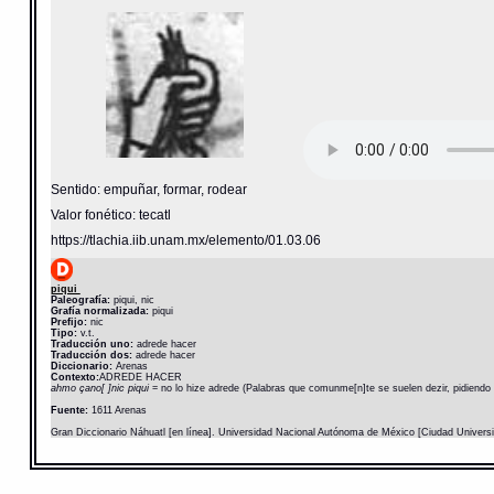
Sentido: empuñar, formar, rodear
Valor fonético: tecatl
https://tlachia.iib.unam.mx/elemento/01.03.06
piqui
Paleografía:
piqui, nic
Grafía normalizada:
piqui
Prefijo:
nic
Tipo:
v.t.
Traducción uno:
adrede hacer
Traducción dos:
adrede hacer
Diccionario:
Arenas
Contexto:
ADREDE HACER
ahmo çano[ ]nic piqui
= no lo hize adrede (Palabras que comunme[n]te se suelen dezir, pidiendo
Fuente:
1611 Arenas
Gran Diccionario Náhuatl [en línea]. Universidad Nacional Autónoma de México [Ciudad Univers