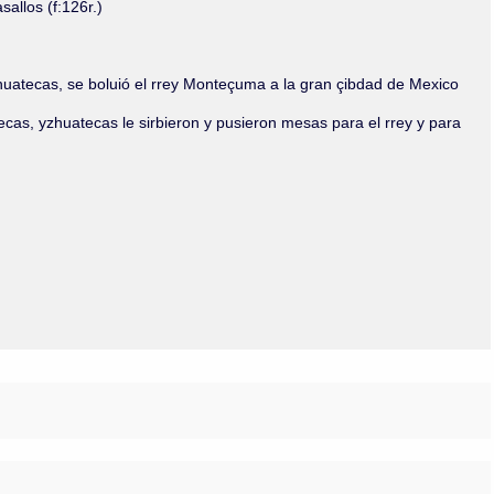
allos (f:126r.)
zhuatecas, se boluió el rrey Monteçuma a la gran çibdad de Mexico
ecas, yzhuatecas le sirbieron y pusieron mesas para el rrey y para