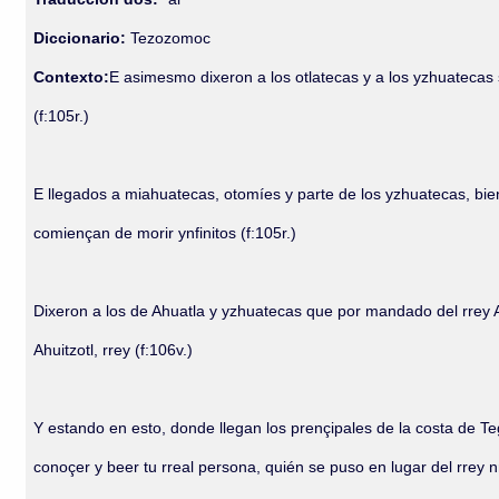
Diccionario:
Tezozomoc
Contexto:
E asimesmo dixeron a los otlatecas y a los yzhuatecas 
(f:105r.)
E llegados a miahuatecas, otomíes y parte de los yzhuatecas, bie
comiençan de morir ynfinitos (f:105r.)
Dixeron a los de Ahuatla y yzhuatecas que por mandado del rrey Ah
Ahuitzotl, rrey (f:106v.)
Y estando en esto, donde llegan los prençipales de la costa de Te
conoçer y beer tu rreal persona, quién se puso en lugar del rrey nr