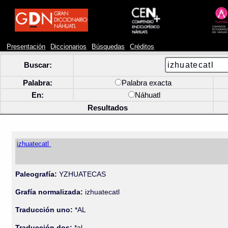
Presentación
Diccionarios
Búsquedas
Créditos
Buscar:
Palabra:
Palabra exacta
En:
Náhuatl
Resultados
izhuatecatl
Paleografía:
YZHUATECAS
Grafía normalizada:
izhuatecatl
Traducción uno:
*AL
Traducción dos:
*al