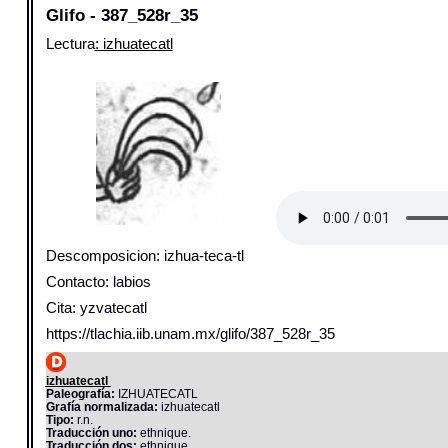
Glifo - 387_528r_35
Lectura
: izhuatecatl
Descomposicion: izhua-teca-tl
Contacto: labios
Cita: yzvatecatl
https://tlachia.iib.unam.mx/glifo/387_528r_35
izhuatecatl
Paleografía:
IZHUATECATL
Grafía normalizada:
izhuatecatl
Tipo:
r.n.
Traducción uno:
ethnique.
Traducción dos:
ethnique.