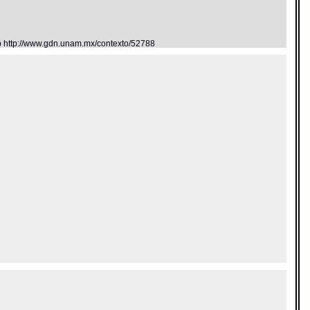
eb http://www.gdn.unam.mx/contexto/52788