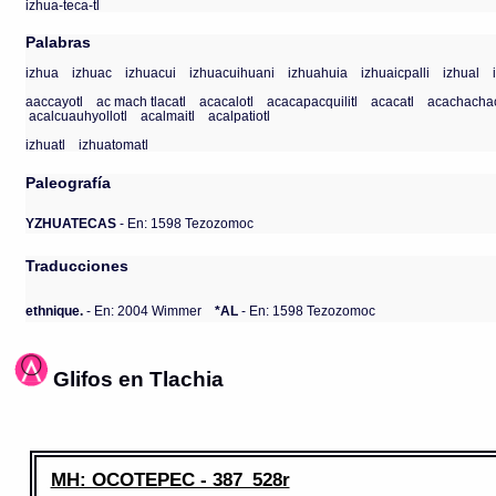
izhua-teca-tl
Palabras
izhua
izhuac
izhuacui
izhuacuihuani
izhuahuia
izhuaicpalli
izhual
aaccayotl
ac mach tlacatl
acacalotl
acacapacquilitl
acacatl
acachachac
acalcuauhyollotl
acalmaitl
acalpatiotl
izhuatl
izhuatomatl
Paleografía
YZHUATECAS
- En: 1598 Tezozomoc
Traducciones
ethnique.
- En: 2004 Wimmer
*AL
- En: 1598 Tezozomoc
Glifos en Tlachia
MH: OCOTEPEC - 387_528r