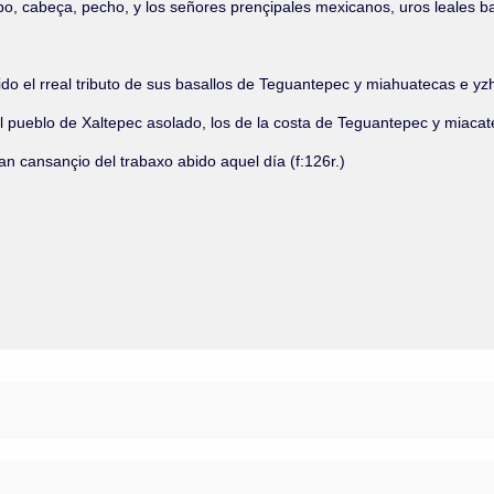
o, cabeça, pecho, y los señores prençipales mexicanos, uros leales bas
ido el rreal tributo de sus basallos de Teguantepec y miahuatecas e y
el pueblo de Xaltepec asolado, los de la costa de Teguantepec y miacat
n cansançio del trabaxo abido aquel día (f:126r.)