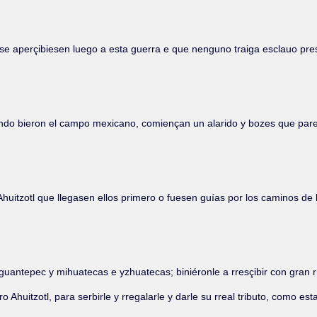
se aperçibiesen luego a esta guerra e que nenguno traiga esclauo pres
ndo bieron el campo mexicano, comiençan un alarido y bozes que paresç
uitzotl que llegasen ellos primero o fuesen guías por los caminos de l
guantepec y mihuatecas e yzhuatecas; biniéronle a rresçibir con gran r
o Ahuitzotl, para serbirle y rregalarle y darle su rreal tributo, como e