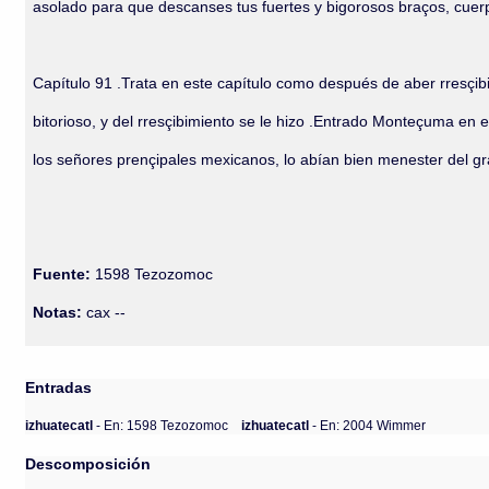
asolado para que descanses tus fuertes y bigorosos braços, cuerp
Capítulo 91 .Trata en este capítulo como después de aber rresçib
bitorioso, y del rresçibimiento se le hizo .Entrado Monteçuma en 
los señores prençipales mexicanos, lo abían bien menester del gra
Fuente:
1598 Tezozomoc
Notas:
cax --
Entradas
izhuatecatl
- En: 1598 Tezozomoc
izhuatecatl
- En: 2004 Wimmer
Descomposición