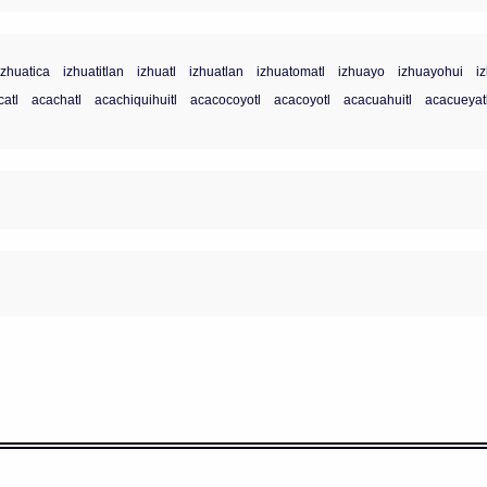
izhuatica
izhuatitlan
izhuatl
izhuatlan
izhuatomatl
izhuayo
izhuayohui
i
atl
acachatl
acachiquihuitl
acacocoyotl
acacoyotl
acacuahuitl
acacueyat