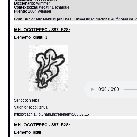
Diccionario:
Wimmer
Contexto:
izhuatêcatl *£ ethnique.
Fuente:
2004 Wimmer
Gran Diccionario Náhuatl [en línea]. Universidad Nacional Autónoma de M
MH: OCOTEPEC - 387_528r
Elemento:
xihuitl_1
Sentido: hierba
Valor fonético: izhua
https://tlachia.iib.unam.mx/elemento/03.02.16
MH: OCOTEPEC - 387_528r
Elemento:
piqui