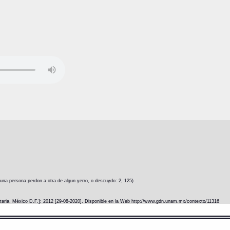
 una persona perdon a otra de algun yerro, o descuydo: 2, 125)
itaria, México D.F.]: 2012 [29-08-2020]. Disponible en la Web http://www.gdn.unam.mx/contexto/11316