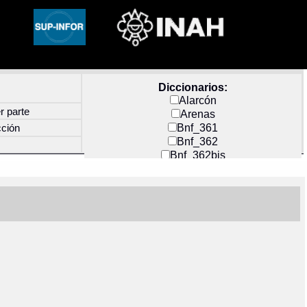
Diccionarios:
Alarcón
r parte
Arenas
Bnf_361
cción
Bnf_362
Bnf_362bis
Carochi
CF_INDEX
Clavijero
Cortés y Zedeño
Docs_México
Durán
Guerra
Mecayapan
Molina_1
Molina_2
Olmos_G