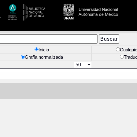
Inicio
Cualquie
Grafía normalizada
Tradu