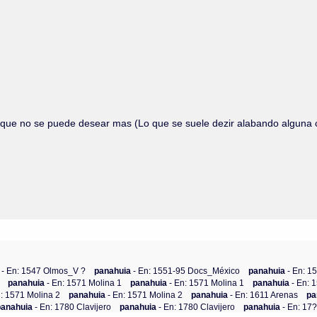
o que no se puede desear mas (Lo que se suele dezir alabando alguna c
a
- En: 1547 Olmos_V ?
panahuia
- En: 1551-95 Docs_México
panahuia
- En: 
panahuia
- En: 1571 Molina 1
panahuia
- En: 1571 Molina 1
panahuia
- En: 
n: 1571 Molina 2
panahuia
- En: 1571 Molina 2
panahuia
- En: 1611 Arenas
pa
panahuia
- En: 1780 Clavijero
panahuia
- En: 1780 Clavijero
panahuia
- En: 17