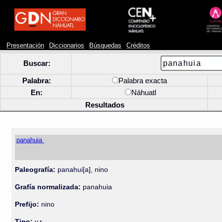
Presentación
Diccionarios
Búsquedas
Créditos
Buscar:
Palabra:
Palabra exacta
En:
Náhuatl
Resultados
panahuia
Paleografía:
panahui[a], nino
Grafía normalizada:
panahuia
Prefijo:
nino
Tipo:
v.r.