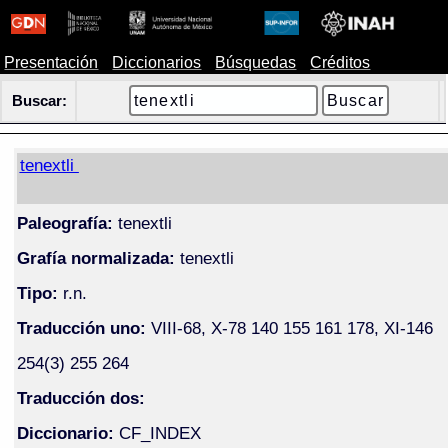
Presentación
Diccionarios
Búsquedas
Créditos
Buscar:
tenextli
Paleografía:
tenextli
Grafía normalizada:
tenextli
Tipo:
r.n.
Traducción uno:
VIII-68, X-78 140 155 161 178, XI-146
254(3) 255 264
Traducción dos:
Diccionario:
CF_INDEX