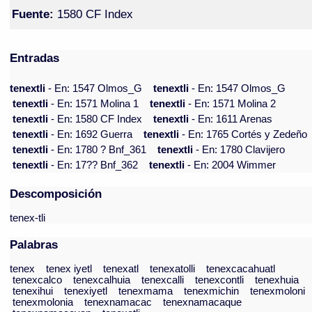
Fuente:
1580 CF Index
Entradas
tenextli
- En: 1547 Olmos_G
tenextli
- En: 1547 Olmos_G
tenextli
- En: 1571 Molina 1
tenextli
- En: 1571 Molina 2
tenextli
- En: 1580 CF Index
tenextli
- En: 1611 Arenas
tenextli
- En: 1692 Guerra
tenextli
- En: 1765 Cortés y Zedeño
tenextli
- En: 1780 ? Bnf_361
tenextli
- En: 1780 Clavijero
tenextli
- En: 17?? Bnf_362
tenextli
- En: 2004 Wimmer
Descomposición
tenex-tli
Palabras
tenex
tenex iyetl
tenexatl
tenexatolli
tenexcacahuatl
tenexcalco
tenexcalhuia
tenexcalli
tenexcontli
tenexhuia
tenexihui
tenexiyetl
tenexmama
tenexmichin
tenexmoloni
tenexmolonia
tenexnamacac
tenexnamacaque