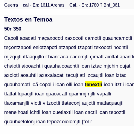
Guerra
cal
- En: 1611 Arenas
Cal.
- En: 1780 ? Bnf_361
Textos en Temoa
50r 350
Capoli aoacatl maçaxocotl xaxocotl camotli quauhcamotli
teçontzapotl eeiotzapotl atzapotl tzapotl texocotl nochtli
mjzqujtl itlaaqujllo chiancaca cacomjtl çimatl aiotlatlapantl
chaiotli aiooachtli quauhaiooachtli ioan iztac mjchin cujatl
axolotl aoauhtli axaxaiacatl tecujtlatl izcaujtli ioan iztac
quauhamatl ioã copalli ioan olli ioan
tenextli
ioan itztli ioa
tlatlatilquaujtl ioan quaoacatl quammjmjlli vapalli
tlaxamanjlli victli vitzoctli tlateconj aujctli matlaquaujtl
menelhoatl ichtli ioan cuetlaxtli ioan cactli ioan tepoztli
quauhxelolonj ioan tepozcoiolomjtl [fol r