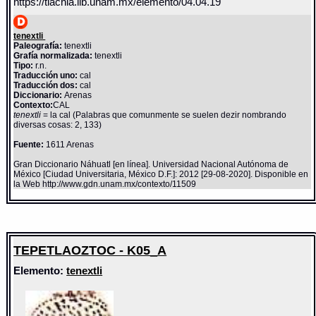
https://tlachia.iib.unam.mx/elemento/04.04.19
tenextli
Paleografía:
tenextli
Grafía normalizada:
tenextli
Tipo:
r.n.
Traducción uno:
cal
Traducción dos:
cal
Diccionario:
Arenas
Contexto:
CAL
tenextli
= la cal (Palabras que comunmente se suelen dezir nombrando
diversas cosas: 2, 133)
Fuente:
1611 Arenas
Gran Diccionario Náhuatl [en línea]. Universidad Nacional Autónoma de
México [Ciudad Universitaria, México D.F.]: 2012 [29-08-2020]. Disponible en
la Web http://www.gdn.unam.mx/contexto/11509
TEPETLAOZTOC - K05_A
Elemento:
tenextli