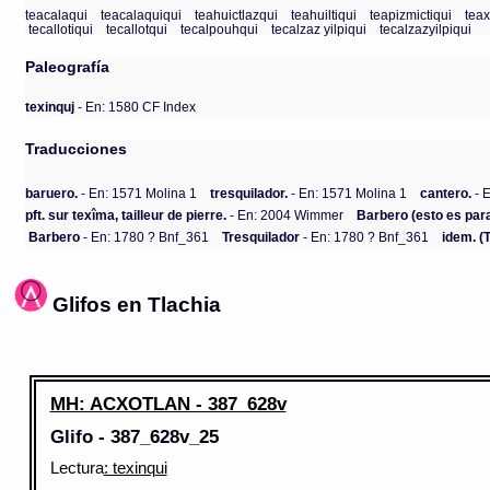
teacalaqui
teacalaquiqui
teahuictlazqui
teahuiltiqui
teapizmictiqui
teax
tecallotiqui
tecallotqui
tecalpouhqui
tecalzaz yilpiqui
tecalzazyilpiqui
Paleografía
texinquj
- En: 1580 CF Index
Traducciones
baruero.
- En: 1571 Molina 1
tresquilador.
- En: 1571 Molina 1
cantero.
- 
pft. sur texîma, tailleur de pierre.
- En: 2004 Wimmer
Barbero (esto es para
Barbero
- En: 1780 ? Bnf_361
Tresquilador
- En: 1780 ? Bnf_361
idem. (
Glifos en Tlachia
MH: ACXOTLAN - 387_628v
Glifo - 387_628v_25
Lectura
: texinqui