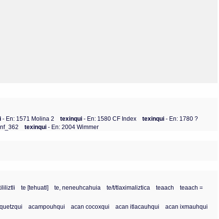
Olmos_V
Paredes
Rincón
Sahagún Escolio
Tezozomoc
Tzinacapan
Wimmer
i
- En: 1571 Molina 2
texinqui
- En: 1580 CF Index
texinqui
- En: 1780 ?
Bnf_362
texinqui
- En: 2004 Wimmer
iliztli
te [tehuatl]
te, neneuhcahuia
te/t/tlaximaliztica
teaach
teaach =
quetzqui
acampouhqui
acan cocoxqui
acan itlacauhqui
acan ixmauhqui