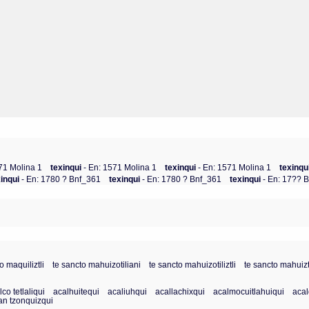
571 Molina 1
texinqui
- En: 1571 Molina 1
texinqui
- En: 1571 Molina 1
texinqu
xinqui
- En: 1780 ? Bnf_361
texinqui
- En: 1780 ? Bnf_361
texinqui
- En: 17?? 
 maquiliztli
te sancto mahuizotiliani
te sancto mahuizotiliztli
te sancto mahuiztil
lco tetlaliqui
acalhuitequi
acaliuhqui
acallachixqui
acalmocuitlahuiqui
acal
an tzonquizqui