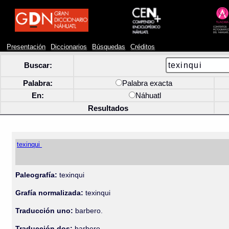
Presentación
Diccionarios
Búsquedas
Créditos
Buscar:
Palabra:
Palabra exacta
En:
Náhuatl
Resultados
texinqui
Paleografía:
texinqui
Grafía normalizada:
texinqui
Traducción uno:
barbero.
Traducción dos:
barbero.