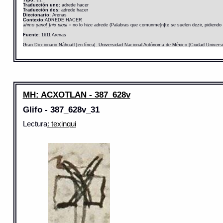
Tipo:
v.t.
Traducción uno:
adrede hacer
Traducción dos:
adrede hacer
Diccionario:
Arenas
Contexto:
ADREDE HACER
ahmo çano[ ]nic piqui
= no lo hize adrede (Palabras que comunme[n]te se suelen dezir, pidiendo
Fuente:
1611 Arenas
Gran Diccionario Náhuatl [en línea]. Universidad Nacional Autónoma de México [Ciudad Univers
MH: ACXOTLAN - 387_628v
Glifo - 387_628v_31
Lectura
: texinqui