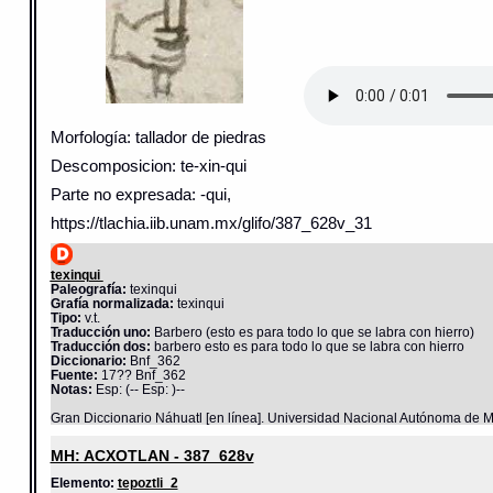
Morfología: tallador de piedras
Descomposicion: te-xin-qui
Parte no expresada: -qui,
https://tlachia.iib.unam.mx/glifo/387_628v_31
texinqui
Paleografía:
texinqui
Grafía normalizada:
texinqui
Tipo:
v.t.
Traducción uno:
Barbero (esto es para todo lo que se labra con hierro)
Traducción dos:
barbero esto es para todo lo que se labra con hierro
Diccionario:
Bnf_362
Fuente:
17?? Bnf_362
Notas:
Esp: (-- Esp: )--
Gran Diccionario Náhuatl [en línea]. Universidad Nacional Autónoma de M
MH: ACXOTLAN - 387_628v
Elemento:
tepoztli_2