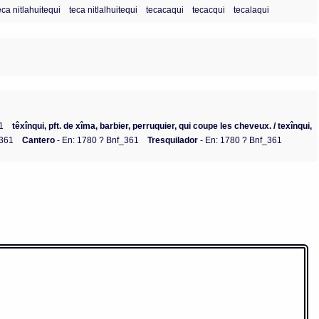
eca nitlahuitequi
teca nitlalhuitequi
tecacaqui
tecacqui
tecalaqui
1
têxînqui, pft. de xîma, barbier, perruquier, qui coupe les cheveux. / texînqui,
_361
Cantero
- En: 1780 ? Bnf_361
Tresquilador
- En: 1780 ? Bnf_361