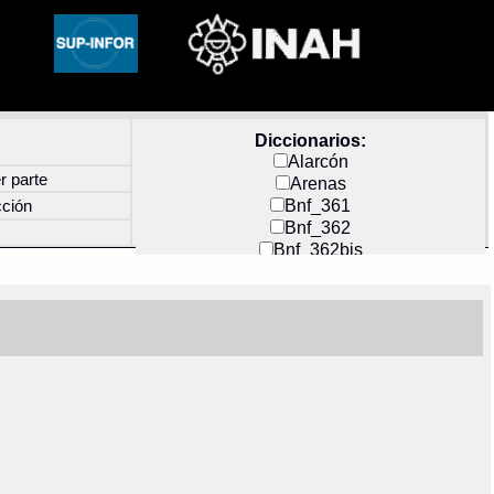
Diccionarios:
Alarcón
r parte
Arenas
Bnf_361
cción
Bnf_362
Bnf_362bis
Carochi
CF_INDEX
Clavijero
Cortés y Zedeño
Docs_México
Durán
Guerra
Mecayapan
Molina_1
Molina_2
Olmos_G