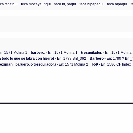
ca tetlatqui
teca mocayauhqui
teca ni, paqui
teca nipapaqui
teca nipaqui
t
En: 1571 Molina 1
barbero.
- En: 1571 Molina 1
tresquilador.
- En: 1571 Molina 
 todo lo que se labra con hierro)
- En: 17?? Bnf_362
Barbero
- En: 1780 ? Bnf
Teximani: baruero, o tresquilador.)
- En: 1571 Molina 2
I-59
- En: 1580 CF Index