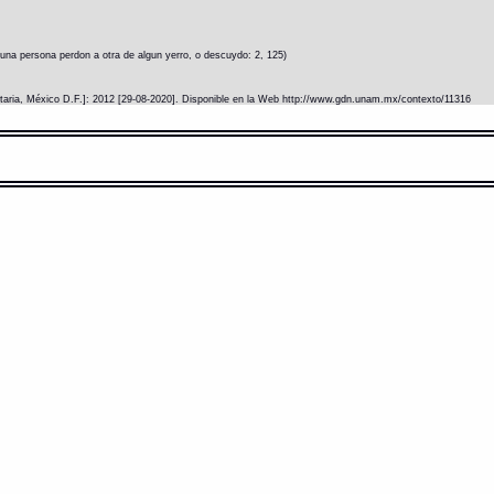
 una persona perdon a otra de algun yerro, o descuydo: 2, 125)
itaria, México D.F.]: 2012 [29-08-2020]. Disponible en la Web http://www.gdn.unam.mx/contexto/11316