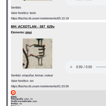
Sentido:
Valor fonético: texin
https://tlachia.iib.unam.mx/elemento/05.10.19
MH: ACXOTLAN - 387_628v
Elemento:
piqui
Sentido: empuñar, formar, rodear
Valor fonético: xin
https://tlachia.iib.unam.mx/elemento/01.03.06
piqui
Paleografía:
piqui, nic
Grafía normalizada:
piqui
Prefijo:
nic