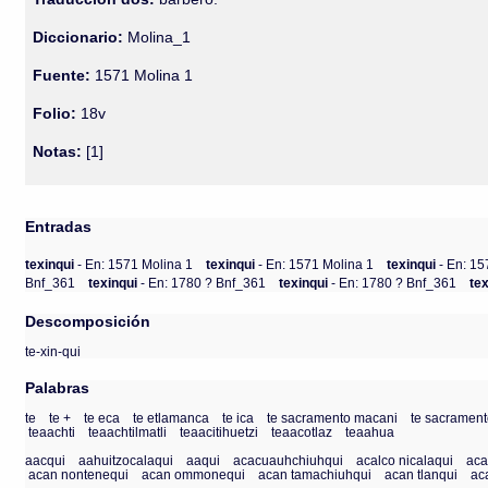
Diccionario:
Molina_1
Fuente:
1571 Molina 1
Folio:
18v
Notas:
[1]
Entradas
texinqui
- En: 1571 Molina 1
texinqui
- En: 1571 Molina 1
texinqui
- En: 1
Bnf_361
texinqui
- En: 1780 ? Bnf_361
texinqui
- En: 1780 ? Bnf_361
te
Descomposición
te-xin-qui
Palabras
te
te +
te eca
te etlamanca
te ica
te sacramento macani
te sacramento
teaachti
teaachtilmatli
teaacitihuetzi
teaacotlaz
teaahua
aacqui
aahuitzocalaqui
aaqui
acacuauhchiuhqui
acalco nicalaqui
aca
acan nontenequi
acan ommonequi
acan tamachiuhqui
acan tlanqui
ac