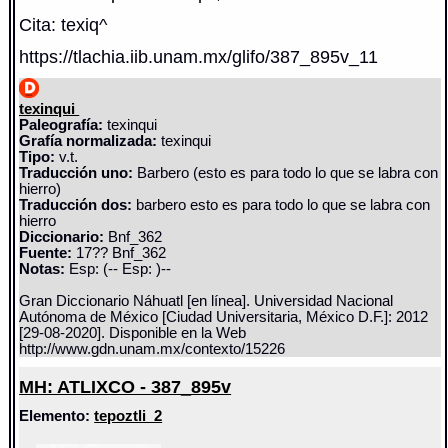
Cita: texiq^
https://tlachia.iib.unam.mx/glifo/387_895v_11
texinqui
Paleografía:
texinqui
Grafía normalizada:
texinqui
Tipo:
v.t.
Traducción uno:
Barbero (esto es para todo lo que se labra con
hierro)
Traducción dos:
barbero esto es para todo lo que se labra con
hierro
Diccionario:
Bnf_362
Fuente:
17?? Bnf_362
Notas:
Esp: (-- Esp: )--
Gran Diccionario Náhuatl [en línea]. Universidad Nacional
Autónoma de México [Ciudad Universitaria, México D.F.]: 2012
[29-08-2020]. Disponible en la Web
http://www.gdn.unam.mx/contexto/15226
MH: ATLIXCO - 387_895v
Elemento:
tepoztli_2