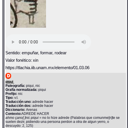
Sentido: empuñar, formar, rodear
Valor fonético: xin
https://tlachia.iib.unam.mx/elemento/01.03.06
piqui
Paleografía:
piqui, nic
Grafía normalizada:
piqui
Prefijo:
nic
Tipo:
v.t.
Traducción uno:
adrede hacer
Traducción dos:
adrede hacer
Diccionario:
Arenas
Contexto:
ADREDE HACER
ahmo çano[ ]nic piqui
= no lo hize adrede (Palabras que comunme[n]te se
suelen dezir, pidiendo una persona perdon a otra de algun yerro, o
descuydo: 2, 125)