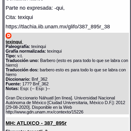
Parte no expresada: -qui,
Cita: texiqui
https://tlachia.iib.unam.mx/glifo/387_895r_38
texinqui
Paleografía:
texinqui
Grafía normalizada:
texinqui
Tipo:
v.t.
Traducción uno:
Barbero (esto es para todo lo que se labra con
hierro)
Traducción dos:
barbero esto es para todo lo que se labra con
hierro
Diccionario:
Bnf_362
Fuente:
17?? Bnf_362
Notas:
Esp: (-- Esp: )--
Gran Diccionario Náhuatl [en línea]. Universidad Nacional
Autónoma de México [Ciudad Universitaria, México D.F.]: 2012
[29-08-2020]. Disponible en la Web
http://www.gdn.unam.mx/contexto/15226
MH: ATLIXCO - 387_895r