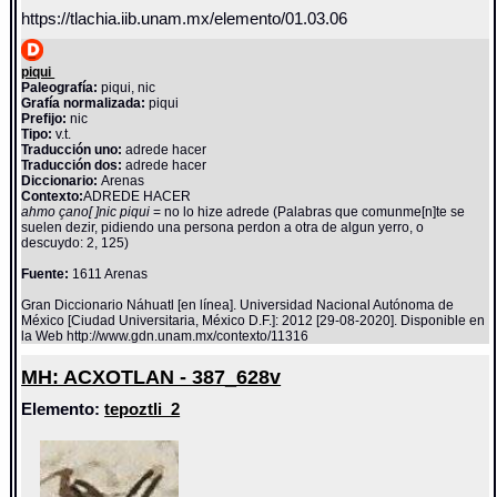
https://tlachia.iib.unam.mx/elemento/01.03.06
piqui
Paleografía:
piqui, nic
Grafía normalizada:
piqui
Prefijo:
nic
Tipo:
v.t.
Traducción uno:
adrede hacer
Traducción dos:
adrede hacer
Diccionario:
Arenas
Contexto:
ADREDE HACER
ahmo çano[ ]nic piqui
= no lo hize adrede (Palabras que comunme[n]te se
suelen dezir, pidiendo una persona perdon a otra de algun yerro, o
descuydo: 2, 125)
Fuente:
1611 Arenas
Gran Diccionario Náhuatl [en línea]. Universidad Nacional Autónoma de
México [Ciudad Universitaria, México D.F.]: 2012 [29-08-2020]. Disponible en
la Web http://www.gdn.unam.mx/contexto/11316
MH: ACXOTLAN - 387_628v
Elemento:
tepoztli_2