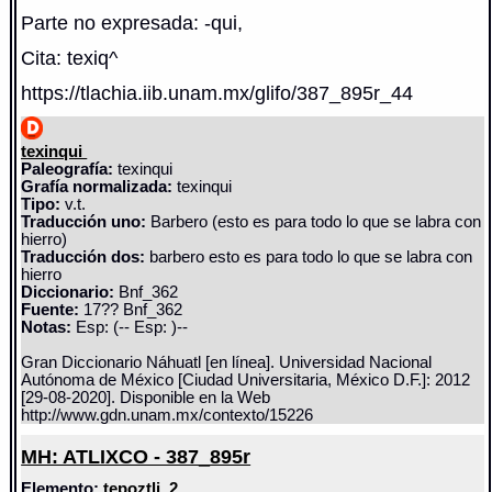
Parte no expresada: -qui,
Cita: texiq^
https://tlachia.iib.unam.mx/glifo/387_895r_44
texinqui
Paleografía:
texinqui
Grafía normalizada:
texinqui
Tipo:
v.t.
Traducción uno:
Barbero (esto es para todo lo que se labra con
hierro)
Traducción dos:
barbero esto es para todo lo que se labra con
hierro
Diccionario:
Bnf_362
Fuente:
17?? Bnf_362
Notas:
Esp: (-- Esp: )--
Gran Diccionario Náhuatl [en línea]. Universidad Nacional
Autónoma de México [Ciudad Universitaria, México D.F.]: 2012
[29-08-2020]. Disponible en la Web
http://www.gdn.unam.mx/contexto/15226
MH: ATLIXCO - 387_895r
Elemento:
tepoztli_2