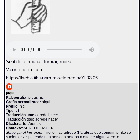
Sentido: empuñar, formar, rodear
Valor fonético: xin
https://tlachia.iib.unam.mx/elemento/01.03.06
piqui
Paleografía:
piqui, nic
Grafía normalizada:
piqui
Prefijo:
nic
Tipo:
v.t.
Traducción uno:
adrede hacer
Traducción dos:
adrede hacer
Diccionario:
Arenas
Contexto:
ADREDE HACER
ahmo çano[ ]nic piqui
= no lo hize adrede (Palabras que comunme[n]te se
suelen dezir, pidiendo una persona perdon a otra de algun yerro, o