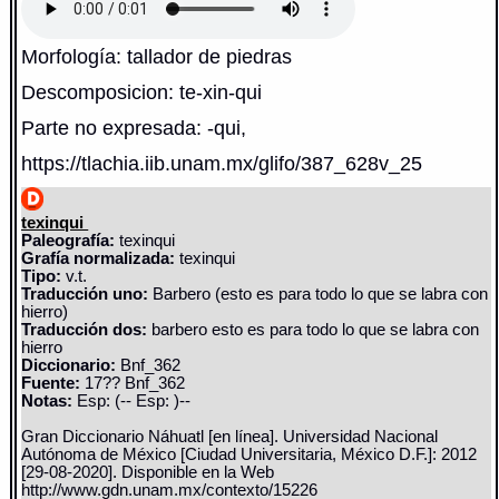
Morfología: tallador de piedras
Descomposicion: te-xin-qui
Parte no expresada: -qui,
https://tlachia.iib.unam.mx/glifo/387_628v_25
texinqui
Paleografía:
texinqui
Grafía normalizada:
texinqui
Tipo:
v.t.
Traducción uno:
Barbero (esto es para todo lo que se labra con
hierro)
Traducción dos:
barbero esto es para todo lo que se labra con
hierro
Diccionario:
Bnf_362
Fuente:
17?? Bnf_362
Notas:
Esp: (-- Esp: )--
Gran Diccionario Náhuatl [en línea]. Universidad Nacional
Autónoma de México [Ciudad Universitaria, México D.F.]: 2012
[29-08-2020]. Disponible en la Web
http://www.gdn.unam.mx/contexto/15226