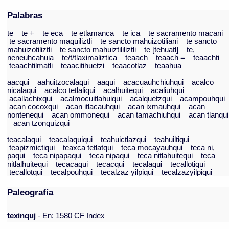
Palabras
te
te +
te eca
te etlamanca
te ica
te sacramento macani
te sacramento maquiliztli
te sancto mahuizotiliani
te sancto
mahuizotiliztli
te sancto mahuiztililiztli
te [tehuatl]
te,
neneuhcahuia
te/t/tlaximaliztica
teaach
teaach =
teaachti
teaachtilmatli
teaacitihuetzi
teaacotlaz
teaahua
aacqui
aahuitzocalaqui
aaqui
acacuauhchiuhqui
acalco
nicalaqui
acalco tetlaliqui
acalhuitequi
acaliuhqui
acallachixqui
acalmocuitlahuiqui
acalquetzqui
acampouhqui
acan cocoxqui
acan itlacauhqui
acan ixmauhqui
acan
nontenequi
acan ommonequi
acan tamachiuhqui
acan tlanqui
acan tzonquizqui
teacalaqui
teacalaquiqui
teahuictlazqui
teahuiltiqui
teapizmictiqui
teaxca tetlatqui
teca mocayauhqui
teca ni,
paqui
teca nipapaqui
teca nipaqui
teca nitlahuitequi
teca
nitlalhuitequi
tecacaqui
tecacqui
tecalaqui
tecallotiqui
tecallotqui
tecalpouhqui
tecalzaz yilpiqui
tecalzazyilpiqui
Paleografía
texinquj
- En: 1580 CF Index