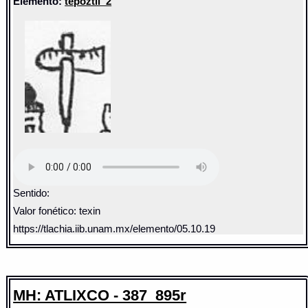
Elemento:
tepoztli_2
Sentido:
Valor fonético: texin
https://tlachia.iib.unam.mx/elemento/05.10.19
MH: ATLIXCO - 387_895r