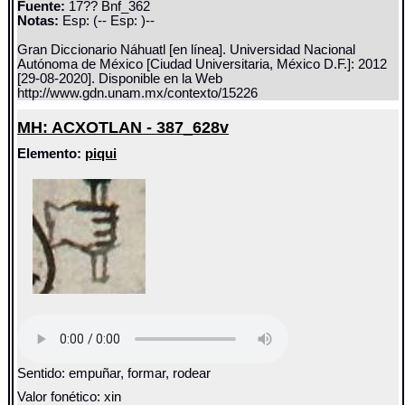
Fuente:
17?? Bnf_362
Notas:
Esp: (-- Esp: )--
Gran Diccionario Náhuatl [en línea]. Universidad Nacional
Autónoma de México [Ciudad Universitaria, México D.F.]: 2012
[29-08-2020]. Disponible en la Web
http://www.gdn.unam.mx/contexto/15226
MH: ACXOTLAN - 387_628v
Elemento:
piqui
Sentido: empuñar, formar, rodear
Valor fonético: xin