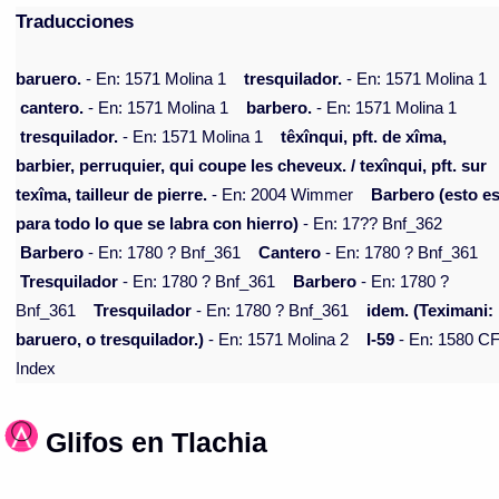
Traducciones
baruero.
- En: 1571 Molina 1
tresquilador.
- En: 1571 Molina 1
cantero.
- En: 1571 Molina 1
barbero.
- En: 1571 Molina 1
tresquilador.
- En: 1571 Molina 1
têxînqui, pft. de xîma,
barbier, perruquier, qui coupe les cheveux. / texînqui, pft. sur
texîma, tailleur de pierre.
- En: 2004 Wimmer
Barbero (esto e
para todo lo que se labra con hierro)
- En: 17?? Bnf_362
Barbero
- En: 1780 ? Bnf_361
Cantero
- En: 1780 ? Bnf_361
Tresquilador
- En: 1780 ? Bnf_361
Barbero
- En: 1780 ?
Bnf_361
Tresquilador
- En: 1780 ? Bnf_361
idem. (Teximani:
baruero, o tresquilador.)
- En: 1571 Molina 2
I-59
- En: 1580 C
Index
Glifos en Tlachia