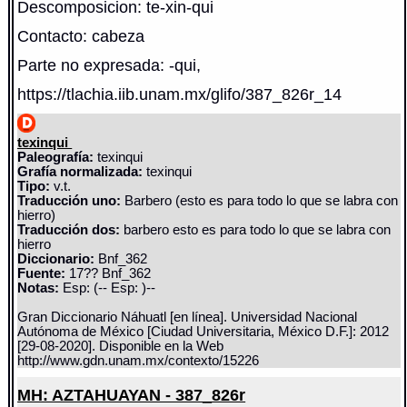
Descomposicion: te-xin-qui
Contacto: cabeza
Parte no expresada: -qui,
https://tlachia.iib.unam.mx/glifo/387_826r_14
texinqui
Paleografía:
texinqui
Grafía normalizada:
texinqui
Tipo:
v.t.
Traducción uno:
Barbero (esto es para todo lo que se labra con
hierro)
Traducción dos:
barbero esto es para todo lo que se labra con
hierro
Diccionario:
Bnf_362
Fuente:
17?? Bnf_362
Notas:
Esp: (-- Esp: )--
Gran Diccionario Náhuatl [en línea]. Universidad Nacional
Autónoma de México [Ciudad Universitaria, México D.F.]: 2012
[29-08-2020]. Disponible en la Web
http://www.gdn.unam.mx/contexto/15226
MH: AZTAHUAYAN - 387_826r