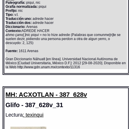
Paleografía:
piqui, nic
Grafía normalizada:
piqui
Prefijo:
nic
Tipo:
v.t.
Traducción uno:
adrede hacer
Traducción dos:
adrede hacer
Diccionario:
Arenas
Contexto:
ADREDE HACER
ahmo çano[ ]nic piqui
= no lo hize adrede (Palabras que comunme[n]te se
suelen dezir, pidiendo una persona perdon a otra de algun yerro, o
descuydo: 2, 125)
Fuente:
1611 Arenas
Gran Diccionario Náhuatl [en línea]. Universidad Nacional Autónoma de
México [Ciudad Universitaria, México D.F.]: 2012 [29-08-2020]. Disponible en
la Web http://www.gdn.unam.mx/contexto/11316
MH: ACXOTLAN - 387_628v
Glifo - 387_628v_31
Lectura
: texinqui