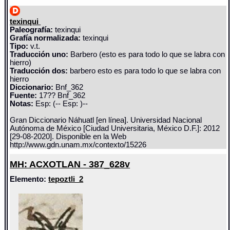
texinqui
Paleografía:
texinqui
Grafía normalizada:
texinqui
Tipo:
v.t.
Traducción uno:
Barbero (esto es para todo lo que se labra con
hierro)
Traducción dos:
barbero esto es para todo lo que se labra con
hierro
Diccionario:
Bnf_362
Fuente:
17?? Bnf_362
Notas:
Esp: (-- Esp: )--
Gran Diccionario Náhuatl [en línea]. Universidad Nacional
Autónoma de México [Ciudad Universitaria, México D.F.]: 2012
[29-08-2020]. Disponible en la Web
http://www.gdn.unam.mx/contexto/15226
MH: ACXOTLAN - 387_628v
Elemento:
tepoztli_2