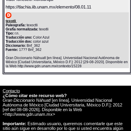
https://tlachia.iib.unam.mx/elemento/08.01.11
texotli
Paleografía:
texoctli
Grafía normalizada:
texotli
Tipo:
r.n.
Traducción uno:
Color Azul
Traducción dos:
color azul
Diccionario:
Bnf_362
Fuente:
17?? Bnf_362
Gran Diccionario Náhuatl [en línea]. Universidad Nacional Autónoma de
México [Ciudad Universitaria, México D.F.]: 2012 [29-08-2020]. Disponible en
la Web http://www.gdn.unam.mx/contexto/15228
Contacto
¿Cómo citar este recurso web?
Gran Diccionario Náhuatl
[en línea]. Universidad Nacional
Autónoma de México [Ciudad Universitaria, México D.F.]: 2012
[ref del 08-08-2026]. Disponible en la Web
<http://www.gdn.unam.mx>
Importante:
Estimado usuario, queremos comentarle que este
sitio aún sigue en desarrollo por lo que si usted encuentra algún