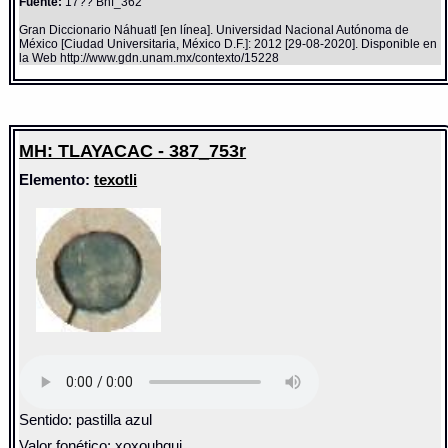
Fuente:
17?? Bnf_362
Gran Diccionario Náhuatl [en línea]. Universidad Nacional Autónoma de
México [Ciudad Universitaria, México D.F.]: 2012 [29-08-2020]. Disponible en
la Web http://www.gdn.unam.mx/contexto/15228
MH: TLAYACAC - 387_753r
Elemento:
texotli
Sentido: pastilla azul
Valor fonético: xoxouhqui