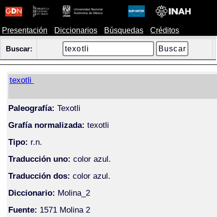
Presentación
Diccionarios
Búsquedas
Créditos
Buscar:
texotli
Paleografía:
Texotli
Grafía normalizada:
texotli
Tipo:
r.n.
Traducción uno:
color azul.
Traducción dos:
color azul.
Diccionario:
Molina_2
Fuente:
1571 Molina 2