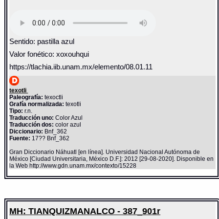
Sentido: pastilla azul
Valor fonético: xoxouhqui
https://tlachia.iib.unam.mx/elemento/08.01.11
texotli
Paleografía:
texoctli
Grafía normalizada:
texotli
Tipo:
r.n.
Traducción uno:
Color Azul
Traducción dos:
color azul
Diccionario:
Bnf_362
Fuente:
17?? Bnf_362
Gran Diccionario Náhuatl [en línea]. Universidad Nacional Autónoma de
México [Ciudad Universitaria, México D.F.]: 2012 [29-08-2020]. Disponible en
la Web http://www.gdn.unam.mx/contexto/15228
MH: TIANQUIZMANALCO - 387_901r