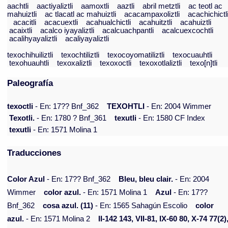
aachtli
aactiyaliztli
aamoxtli
aaztli
abril metztli
ac teotl ac
mahuiztli
ac tlacatl ac mahuiztli
acacampaxoliztli
acachichictl
acacitli
acacuextli
acahualchictli
acahuitztli
acahuiztli
acaixtli
acalco iyayaliztli
acalcuachpantli
acalcuexcochtli
acalihyayaliztli
acaliyayaliztli
texochihuiliztli
texochtiliztli
texocoyomatiliztli
texocuauhtli
texohuauhtli
texoxaliztli
texoxoctli
texoxotlaliztli
texo[n]tli
Paleografía
texoctli
- En: 17?? Bnf_362
TEXOHTLI
- En: 2004 Wimmer
Texotli.
- En: 1780 ? Bnf_361
texutli
- En: 1580 CF Index
texutli
- En: 1571 Molina 1
Traducciones
Color Azul
- En: 17?? Bnf_362
Bleu, bleu clair.
- En: 2004
Wimmer
color azul.
- En: 1571 Molina 1
Azul
- En: 17??
Bnf_362
cosa azul. (11)
- En: 1565 Sahagún Escolio
color
azul.
- En: 1571 Molina 2
II-142 143, VII-81, IX-60 80, X-74 77(2)