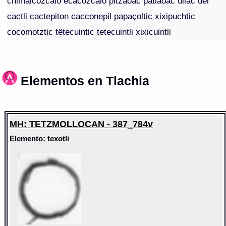
chimalcozcaio ecacozcaio pitzaoac patlaoac uiiac uei
cactli cactepiton cacconepil papaçoltic xixipuchtic
cocomotztic tëtecuintic tetecuintli xixicuintli
Elementos en Tlachia
MH: TETZMOLLOCAN - 387_784v
Elemento:
texotli