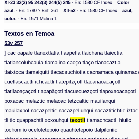
XI-23 32(2) 95 242(3) 244(5) 245
- En: 1580 CF Index
Color
azul.
- En: 1780 ? Bnf_361
XII-52
- En: 1580 CF Index
azul,
color.
- En: 1571 Molina 1
Textos en Temoa
53v 257
] cac oapale tlanextlatia tlaapetla tlaichana tlaiectia
tlatlancoluhcauia tlamalina cacço tlaço tlanacaztia
tlaixtoca tlamaiquiti tlacacsuchiotia cacnamaca quinamac
cuetlascactli ichcactli tlatepitzçotl tlacanaoacaçotl
tlatilaoaçaçotl tlapapãçotl tlacuecuezçotl tlapoxaoacaçotl
poxaoac melaztic melaoac tetzcaltic mauilanqui
mauilaxpol nacazpeltic nacazpeliuhqui nacaztitichtic iztac
tliltic quappachtli xoxouhqui
texotli
tlamachcactli hiuiio
tochomiio ocelotetepoio quauhtetepoio tlalpiloniio