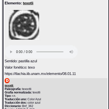
Elemento:
texotli
Sentido: pastilla azul
Valor fonético: texo
https://tlachia.iib.unam.mx/elemento/08.01.11
texotli
Paleografía:
texoctli
Grafía normalizada:
texotli
Tipo:
r.n.
Traducción uno:
Color Azul
Traducción dos:
color azul
Diccionario:
Bnf_362