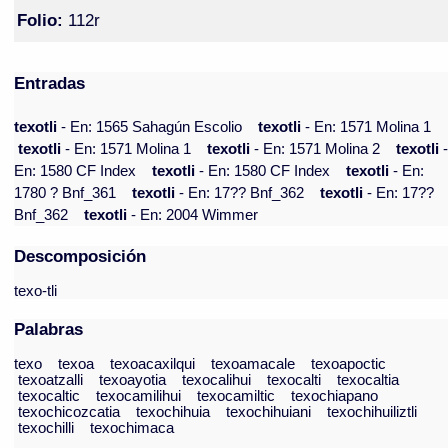
Folio:
112r
Entradas
texotli
- En: 1565 Sahagún Escolio
texotli
- En: 1571 Molina 1
texotli
- En: 1571 Molina 1
texotli
- En: 1571 Molina 2
texotli
En: 1580 CF Index
texotli
- En: 1580 CF Index
texotli
- En:
1780 ? Bnf_361
texotli
- En: 17?? Bnf_362
texotli
- En: 17??
Bnf_362
texotli
- En: 2004 Wimmer
Descomposición
texo-tli
Palabras
texo
texoa
texoacaxilqui
texoamacale
texoapoctic
texoatzalli
texoayotia
texocalihui
texocalti
texocaltia
texocaltic
texocamilihui
texocamiltic
texochiapano
texochicozcatia
texochihuia
texochihuiani
texochihuiliztli
texochilli
texochimaca