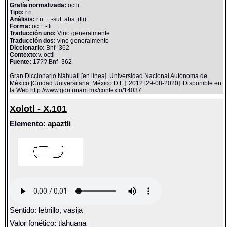
Grafía normalizada:
octli
Tipo:
r.n.
Análisis:
r.n. + -suf. abs. (tli)
Forma:
oc + -tli
Traducción uno:
Vino generalmente
Traducción dos:
vino generalmente
Diccionario:
Bnf_362
Contexto:
v. octli
Fuente:
17?? Bnf_362
Gran Diccionario Náhuatl [en línea]. Universidad Nacional Autónoma de
México [Ciudad Universitaria, México D.F.]: 2012 [29-08-2020]. Disponible en
la Web http://www.gdn.unam.mx/contexto/14037
Xolotl - X.101
Elemento:
apaztli
Sentido: lebrillo, vasija
Valor fonético: tlahuana