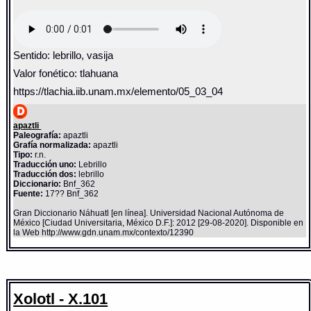
Sentido: lebrillo, vasija
Valor fonético: tlahuana
https://tlachia.iib.unam.mx/elemento/05_03_04
apaztli
Paleografía:
apaztli
Grafía normalizada:
apaztli
Tipo:
r.n.
Traducción uno:
Lebrillo
Traducción dos:
lebrillo
Diccionario:
Bnf_362
Fuente:
17?? Bnf_362
Gran Diccionario Náhuatl [en línea]. Universidad Nacional Autónoma de
México [Ciudad Universitaria, México D.F.]: 2012 [29-08-2020]. Disponible en
la Web http://www.gdn.unam.mx/contexto/12390
Xolotl - X.101