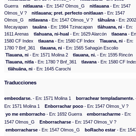
Guerra
nitlauana
- En: 1547 Olmos_G
nitlauana
- En: 1547
Olmos_V ?
nitlauana; pret. perfecto onitlauan
- En: 1547
Olmos_G
nitlavana
- En: 1547 Olmos_V ?
tâhuâna
- En: 200
Mecayapan
tauäna
- En: 1984 Tzinacapan
tlàhuana, ni
- En:
1611 Arenas
tlahuana, ni-hual
- En: 1629 Alarcón
tlaoana
- En
1580 CF Index
tlauana
- En: 1580 CF Index
Tlauana, ni
- En:
1780 ? Bnf_361
tlauana, ni
- En: 1565 Sahagún Escolio
Tlauana, ni
- En: 1571 Molina 2
tlauana, ni.
- En: 1595 Rincón
Tlauana, nitla
- En: 1780 ? Bnf_361
tlavana
- En: 1580 CF Inde
tlähuäna, ni
- En: 1645 Carochi
Traducciones
embeodarse.
- En: 1571 Molina 1
borrachear templadamente.
En: 1571 Molina 1
Enborrachar poco
- En: 1547 Olmos_V ?
yo me emborracho
- En: 1692 Guerra
emborracharme
- En:
1547 Olmos_G
Enborracharse
- En: 1547 Olmos_V ?
emborracharse
- En: 1547 Olmos_G
boRacho estar
- En: 154