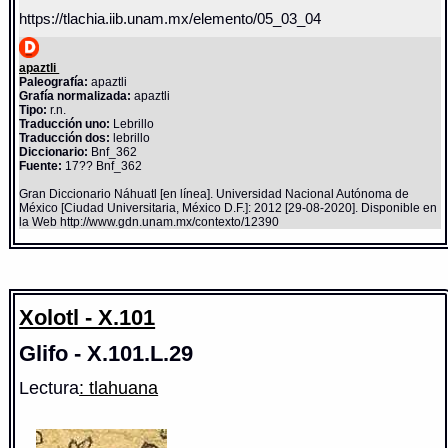
https://tlachia.iib.unam.mx/elemento/05_03_04
apaztli
Paleografía:
apaztli
Grafía normalizada:
apaztli
Tipo:
r.n.
Traducción uno:
Lebrillo
Traducción dos:
lebrillo
Diccionario:
Bnf_362
Fuente:
17?? Bnf_362
Gran Diccionario Náhuatl [en línea]. Universidad Nacional Autónoma de
México [Ciudad Universitaria, México D.F.]: 2012 [29-08-2020]. Disponible en
la Web http://www.gdn.unam.mx/contexto/12390
Xolotl - X.101
Glifo - X.101.L.29
Lectura
: tlahuana