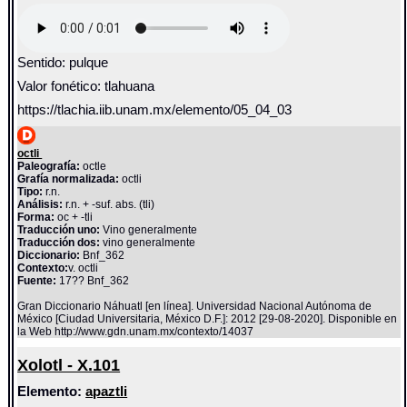
Sentido: pulque
Valor fonético: tlahuana
https://tlachia.iib.unam.mx/elemento/05_04_03
octli
Paleografía:
octle
Grafía normalizada:
octli
Tipo:
r.n.
Análisis:
r.n. + -suf. abs. (tli)
Forma:
oc + -tli
Traducción uno:
Vino generalmente
Traducción dos:
vino generalmente
Diccionario:
Bnf_362
Contexto:
v. octli
Fuente:
17?? Bnf_362
Gran Diccionario Náhuatl [en línea]. Universidad Nacional Autónoma de
México [Ciudad Universitaria, México D.F.]: 2012 [29-08-2020]. Disponible en
la Web http://www.gdn.unam.mx/contexto/14037
Xolotl - X.101
Elemento:
apaztli