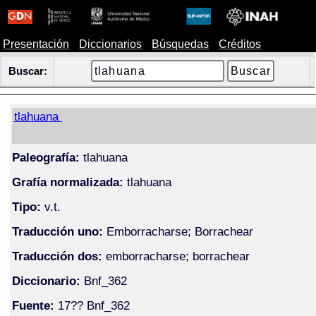
Presentación
Diccionarios
Búsquedas
Créditos
Buscar:
tlahuana
Paleografía:
tlahuana
Grafía normalizada:
tlahuana
Tipo:
v.t.
Traducción uno:
Emborracharse; Borrachear
Traducción dos:
emborracharse; borrachear
Diccionario:
Bnf_362
Fuente:
17?? Bnf_362