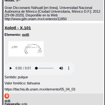
Notas:
à--
Gran Diccionario Náhuatl [en línea]. Universidad Nacional
Autónoma de México [Ciudad Universitaria, México D.F.]: 2012
[29-08-2020]. Disponible en la Web
http://www.gdn.unam.mx/contexto/11850
Xolotl - X.101
Elemento:
octli
Sentido: pulque
Valor fonético: tlahuana
https://tlachia.iib.unam.mx/elemento/05_04_03
octli
Paleografía:
octle