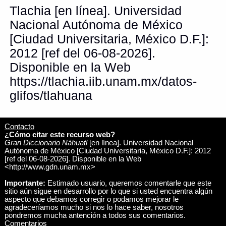
Tlachia [en línea]. Universidad
Nacional Autónoma de México
[Ciudad Universitaria, México D.F.]:
2012 [ref del 06-08-2026].
Disponible en la Web
https://tlachia.iib.unam.mx/datos-
glifos/tlahuana
Contacto
¿Cómo citar este recurso web?
Gran Diccionario Náhuatl
[en línea]. Universidad Nacional
Autónoma de México [Ciudad Universitaria, México D.F.]: 2012
[ref del 06-08-2026]. Disponible en la Web
<http://www.gdn.unam.mx>
Importante:
Estimado usuario, queremos comentarle que este
sitio aún sigue en desarrollo por lo que si usted encuentra algún
aspecto que debamos corregir o podamos mejorar le
agradeceríamos mucho si nos lo hace saber, nosotros
pondremos mucha antención a todos sus comentarios.
Comentarios