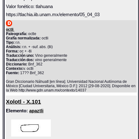
Valor fonético: tlahuana
https://tlachia.iib.unam.mx/elemento/05_04_03
octli
Paleografía:
octle
Grafía normalizada:
octli
Tipo:
r.n.
Análisis:
r.n. + -suf. abs. (tli)
Forma:
oc + -tli
Traducción uno:
Vino generalmente
Traducción dos:
vino generalmente
Diccionario:
Bnf_362
Contexto:
v. octli
Fuente:
17?? Bnf_362
Gran Diccionario Náhuatl [en línea]. Universidad Nacional Autónoma de
México [Ciudad Universitaria, México D.F.]: 2012 [29-08-2020]. Disponible en
la Web http://www.gdn.unam.mx/contexto/14037
Xolotl - X.101
Elemento:
apaztli