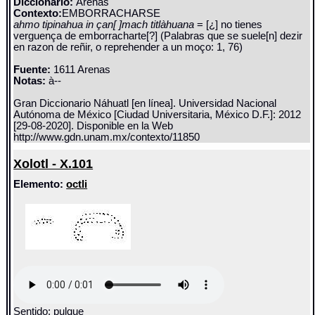
Diccionario:
Arenas
Contexto:
EMBORRACHARSE
ahmo tipinahua in çan[ ]mach titlàhuana
= [¿] no tienes
verguença de emborracharte[?] (Palabras que se suele[n] dezir
en razon de reñir, o reprehender a un moço: 1, 76)
Fuente:
1611 Arenas
Notas:
à--
Gran Diccionario Náhuatl [en línea]. Universidad Nacional
Autónoma de México [Ciudad Universitaria, México D.F.]: 2012
[29-08-2020]. Disponible en la Web
http://www.gdn.unam.mx/contexto/11850
Xolotl - X.101
Elemento:
octli
Sentido: pulque