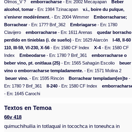
Olmos_V ?
emborracharse
- En: 2002 Mecayapan
Beber
alcohol, tomar
- En: 1984 Tzinacapan
v.i., boire du pulque,
s'enivrer modérément.
- En: 2004 Wimmer
Emborracharse;
Borrachear
- En: 17?? Bnf_362
Embriagarse
- En: 1780
Clavijero
emborracharse
- En: 1611 Arenas
quedar borracho
perdido en tinieblas (i. de sueño)
- En: 1629 Alarcón
I-48, II-60
110, III-59, VI-230, X-56
- En: 1580 CF Index
X-4
- En: 1580 CF
Index
Embeodarse
- En: 1780 ? Bnf_361
emborracharse o
beber vino, pt. onitlaua (25)
- En: 1565 Sahagún Escolio
beuer
vino o emborracharse templadamente.
- En: 1571 Molina 2
beuer vino.
- En: 1595 Rincón
Borrachear templadam[en]te
-
En: 1780 ? Bnf_361
II-240
- En: 1580 CF Index
emborrachars
- En: 1645 Carochi
Textos en Temoa
66v 418
quimuchihuilia in totlaqual in tocochca in toneuhca in