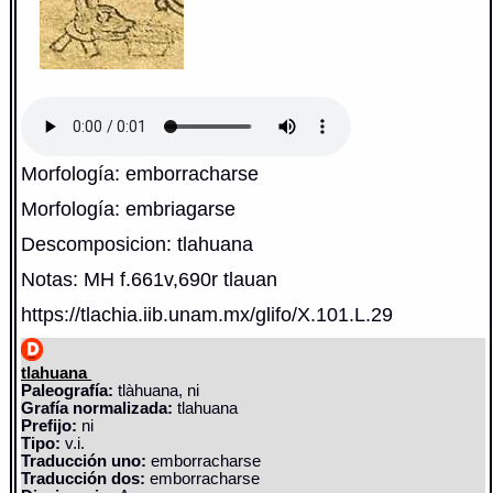
Morfología: emborracharse
Morfología: embriagarse
Descomposicion: tlahuana
Notas: MH f.661v,690r tlauan
https://tlachia.iib.unam.mx/glifo/X.101.L.29
tlahuana
Paleografía:
tlàhuana, ni
Grafía normalizada:
tlahuana
Prefijo:
ni
Tipo:
v.i.
Traducción uno:
emborracharse
Traducción dos:
emborracharse