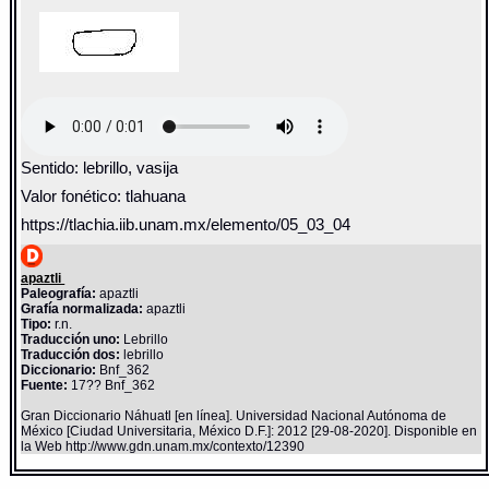
Sentido: lebrillo, vasija
Valor fonético: tlahuana
https://tlachia.iib.unam.mx/elemento/05_03_04
apaztli
Paleografía:
apaztli
Grafía normalizada:
apaztli
Tipo:
r.n.
Traducción uno:
Lebrillo
Traducción dos:
lebrillo
Diccionario:
Bnf_362
Fuente:
17?? Bnf_362
Gran Diccionario Náhuatl [en línea]. Universidad Nacional Autónoma de
México [Ciudad Universitaria, México D.F.]: 2012 [29-08-2020]. Disponible en
la Web http://www.gdn.unam.mx/contexto/12390