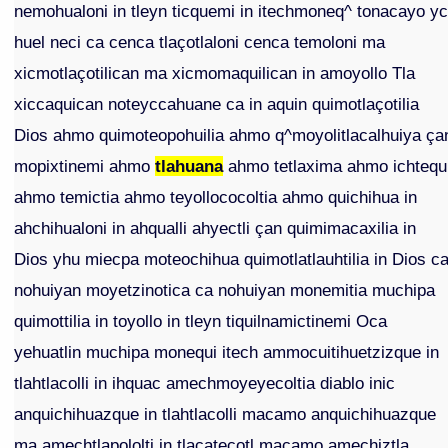
nemohualoni in tleyn ticquemi in itechmoneq^ tonacayo y
huel neci ca cenca tlaçotlaloni cenca temoloni ma
xicmotlaçotilican ma xicmomaquilican in amoyollo Tla
xiccaquican noteyccahuane ca in aquin quimotlaçotilia
Dios ahmo quimoteopohuilia ahmo q^moyolitlacalhuiya ça
mopixtinemi ahmo
tlahuana
ahmo tetlaxima ahmo ichtequ
ahmo temictia ahmo teyollococoltia ahmo quichihua in
ahchihualoni in ahqualli ahyectli çan quimimacaxilia in
Dios yhu miecpa moteochihua quimotlatlauhtilia in Dios c
nohuiyan moyetzinotica ca nohuiyan monemitia muchipa
quimottilia in toyollo in tleyn tiquilnamictinemi Oca
yehuatlin muchipa monequi itech ammocuitihuetzizque in
tlahtlacolli in ihquac amechmoyeyecoltia diablo inic
anquichihuazque in tlahtlacolli macamo anquichihuazque
ma amechtlapololti in tlacatecotl macamo amechiztla