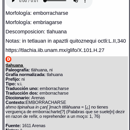
Morfología: emborracharse
Morfología: embriagarse
Descomposicion: tlahuana
Notas: in tetlauan in apaztli quitoznequi octli:L.II,340
https://tlachia.iib.unam.mx/glifo/X.101.H.27
tlahuana
Paleografía:
tlàhuana, ni
Grafía normalizada:
tlahuana
Prefijo:
ni
Tipo:
v.i.
Traducción uno:
emborracharse
Traducción dos:
emborracharse
Diccionario:
Arenas
Contexto:
EMBORRACHARSE
ahmo tipinahua in çan[ ]mach titlàhuana
= [¿] no tienes
verguença de emborracharte[?] (Palabras que se suele[n] dezir
en razon de reñir, o reprehender a un moço: 1, 76)
Fuente:
1611 Arenas