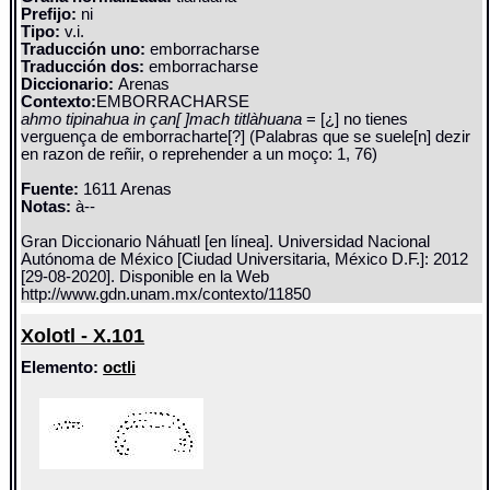
Prefijo:
ni
Tipo:
v.i.
Traducción uno:
emborracharse
Traducción dos:
emborracharse
Diccionario:
Arenas
Contexto:
EMBORRACHARSE
ahmo tipinahua in çan[ ]mach titlàhuana
= [¿] no tienes
verguença de emborracharte[?] (Palabras que se suele[n] dezir
en razon de reñir, o reprehender a un moço: 1, 76)
Fuente:
1611 Arenas
Notas:
à--
Gran Diccionario Náhuatl [en línea]. Universidad Nacional
Autónoma de México [Ciudad Universitaria, México D.F.]: 2012
[29-08-2020]. Disponible en la Web
http://www.gdn.unam.mx/contexto/11850
Xolotl - X.101
Elemento:
octli