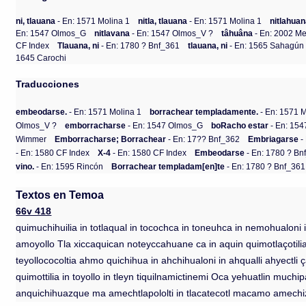
ni, tlauana
- En: 1571 Molina 1
nitla, tlauana
- En: 1571 Molina 1
nitlahua
En: 1547 Olmos_G
nitlavana
- En: 1547 Olmos_V ?
tâhuâna
- En: 2002 M
CF Index
Tlauana, ni
- En: 1780 ? Bnf_361
tlauana, ni
- En: 1565 Sahagún 
1645 Carochi
Traducciones
embeodarse.
- En: 1571 Molina 1
borrachear templadamente.
- En: 1571 M
Olmos_V ?
emborracharse
- En: 1547 Olmos_G
boRacho estar
- En: 15
Wimmer
Emborracharse; Borrachear
- En: 17?? Bnf_362
Embriagarse
-
- En: 1580 CF Index
X-4
- En: 1580 CF Index
Embeodarse
- En: 1780 ? Bn
vino.
- En: 1595 Rincón
Borrachear templadam[en]te
- En: 1780 ? Bnf_361
Textos en Temoa
66v 418
quimuchihuilia in totlaqual in tocochca in toneuhca in nemohualoni
amoyollo Tla xiccaquican noteyccahuane ca in aquin quimotlaçoti
teyollococoltia ahmo quichihua in ahchihualoni in ahqualli ahyectl
quimottilia in toyollo in tleyn tiquilnamictinemi Oca yehuatlin muc
anquichihuazque ma amechtlapololti in tlacatecotl macamo amechi