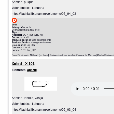
Sentido: pulque
Valor fonético: tlahuana
https://tlachia.iib.unam.mx/elemento/05_04_03
octli
Paleografía:
octle
Grafía normalizada:
octli
Tipo:
r.n.
Análisis:
r.n. + -suf. abs. (tli)
Forma:
oc + -tli
Traducción uno:
Vino generalmente
Traducción dos:
vino generalmente
Diccionario:
Bnf_362
Contexto:
v. octli
Fuente:
17?? Bnf_362
Gran Diccionario Náhuatl [en línea]. Universidad Nacional Autónoma de México [Ciudad Univers
Xolotl - X.101
Elemento:
apaztli
Sentido: lebrillo, vasija
Valor fonético: tlahuana
https://tlachia.iib.unam.mx/elemento/05_03_04