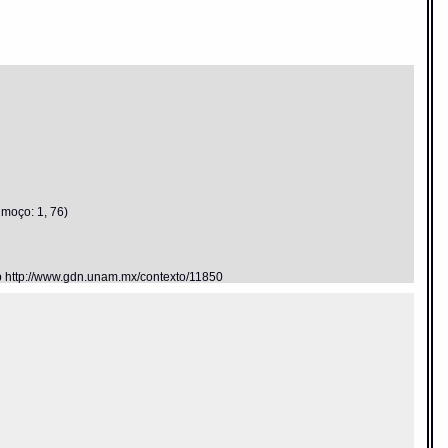
 moço: 1, 76)
eb http://www.gdn.unam.mx/contexto/11850