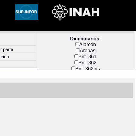
Diccionarios:
Alarcón
r parte
Arenas
Bnf_361
cción
Bnf_362
Bnf_362bis
Carochi
CF_INDEX
Clavijero
Cortés y Zedeño
Docs_México
Durán
Guerra
Mecayapan
Molina_1
Molina_2
Olmos_G