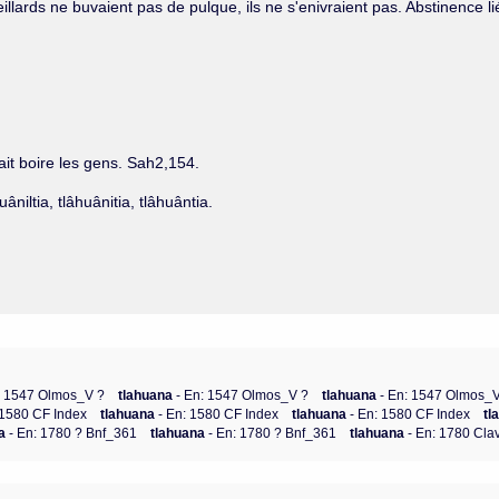
illards ne buvaient pas de pulque, ils ne s'enivraient pas. Abstinence l
fait boire les gens. Sah2,154.
âniltia, tlâhuânitia, tlâhuântia.
: 1547 Olmos_V ?
tlahuana
- En: 1547 Olmos_V ?
tlahuana
- En: 1547 Olmos_
 1580 CF Index
tlahuana
- En: 1580 CF Index
tlahuana
- En: 1580 CF Index
tl
na
- En: 1780 ? Bnf_361
tlahuana
- En: 1780 ? Bnf_361
tlahuana
- En: 1780 Clav