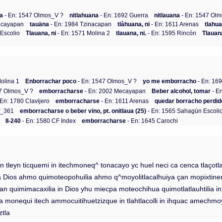
na
- En: 1547 Olmos_V ?
nitlahuana
- En: 1692 Guerra
nitlauana
- En: 1547 Ol
ecayapan
tauäna
- En: 1984 Tzinacapan
tlàhuana, ni
- En: 1611 Arenas
tlahua
Escolio
Tlauana, ni
- En: 1571 Molina 2
tlauana, ni.
- En: 1595 Rincón
Tlauana
olina 1
Enborrachar poco
- En: 1547 Olmos_V ?
yo me emborracho
- En: 16
47 Olmos_V ?
emborracharse
- En: 2002 Mecayapan
Beber alcohol, tomar
- E
 En: 1780 Clavijero
emborracharse
- En: 1611 Arenas
quedar borracho perdido 
f_361
emborracharse o beber vino, pt. onitlaua (25)
- En: 1565 Sahagún Escoli
II-240
- En: 1580 CF Index
emborracharse
- En: 1645 Carochi
 in tleyn ticquemi in itechmoneq^ tonacayo yc huel neci ca cenca tlaçot
lia Dios ahmo quimoteopohuilia ahmo q^moyolitlacalhuiya çan mopixti
i çan quimimacaxilia in Dios yhu miecpa moteochihua quimotlatlauhtili
hipa monequi itech ammocuitihuetzizque in tlahtlacolli in ihquac amechmo
ztla