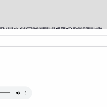
itaria, México D.F.]: 2012 [29-08-2020]. Disponible en la Web http://www.gdn.unam.mx/contexto/12390