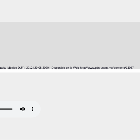
itaria, México D.F.]: 2012 [29-08-2020]. Disponible en la Web http://www.gdn.unam.mx/contexto/14037