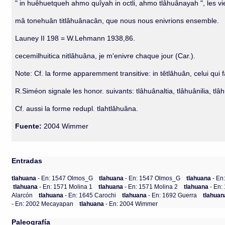
" in huêhuetqueh ahmo quîyah in octli, ahmo tlâhuânayah ", les vie
mâ tonehuân titlâhuânacân, que nous nous enivrions ensemble.
Launey II 198 = W.Lehmann 1938,86.
cecemilhuitica nitlâhuâna, je m'enivre chaque jour (Car.).
Note: Cf. la forme apparemment transitive: in têtlâhuân, celui qui 
R.Siméon signale les honor. suivants: tlâhuânaltia, tlâhuânilia, tlâhu
Cf. aussi la forme redupl. tlahtlâhuâna.
Fuente:
2004 Wimmer
Entradas
tlahuana
- En: 1547 Olmos_G
tlahuana
- En: 1547 Olmos_G
tlahuana
- En
tlahuana
- En: 1571 Molina 1
tlahuana
- En: 1571 Molina 2
tlahuana
- En:
Alarcón
tlahuana
- En: 1645 Carochi
tlahuana
- En: 1692 Guerra
tlahua
- En: 2002 Mecayapan
tlahuana
- En: 2004 Wimmer
Paleografía