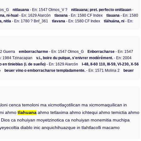
mos_G
nitlauana
- En: 1547 Olmos_V ?
nitlauana; pret. perfecto onitlauan
-
na, ni-hual
- En: 1629 Alarcón
tlaoana
- En: 1580 CF Index
tlauana
- En: 1580
, nitla
- En: 1780 ? Bnf_361
tlavana
- En: 1580 CF Index
tlähuäna, ni
- En:
92 Guerra
emborracharme
- En: 1547 Olmos_G
Enborracharse
- En: 1547
n: 1984 Tzinacapan
v.i., boire du pulque, s'enivrer modérément.
- En: 2004
en tinieblas (i. de sueño)
- En: 1629 Alarcón
I-48, II-60 110, III-59, VI-230, X-56
o
beuer vino o emborracharse templadamente.
- En: 1571 Molina 2
beuer
laloni cenca temoloni ma xicmotlaçotilican ma xicmomaquilican in
nemi ahmo
tlahuana
ahmo tetlaxima ahmo ichtequi ahmo temictia ahmo
a in Dios ca nohuiyan moyetzinotica ca nohuiyan monemitia muchipa
yeyecoltia diablo inic anquichihuazque in tlahtlacolli macamo