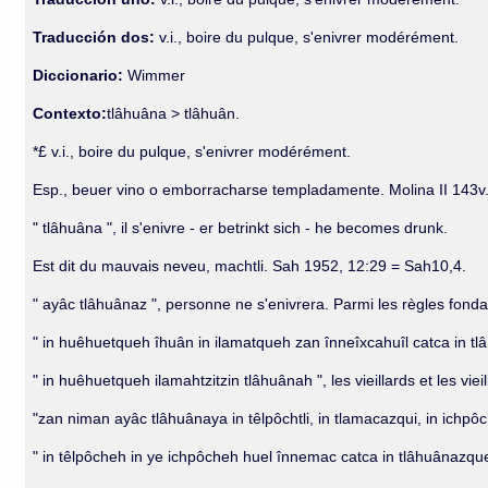
Traducción dos:
v.i., boire du pulque, s'enivrer modérément.
Diccionario:
Wimmer
Contexto:
tlâhuâna > tlâhuân.
*£ v.i., boire du pulque, s'enivrer modérément.
Esp., beuer vino o emborracharse templadamente. Molina II 143v
" tlâhuâna ", il s'enivre - er betrinkt sich - he becomes drunk.
Est dit du mauvais neveu, machtli. Sah 1952, 12:29 = Sah10,4.
" ayâc tlâhuânaz ", personne ne s'enivrera. Parmi les règles fon
" in huêhuetqueh îhuân in ilamatqueh zan înneîxcahuîl catca in tl
" in huêhuetqueh ilamahtzitzin tlâhuânah ", les vieillards et les vi
"zan niman ayâc tlâhuânaya in têlpôchtli, in tlamacazqui, in ichp
" in têlpôcheh in ye ichpôcheh huel înnemac catca in tlâhuânazqueh "