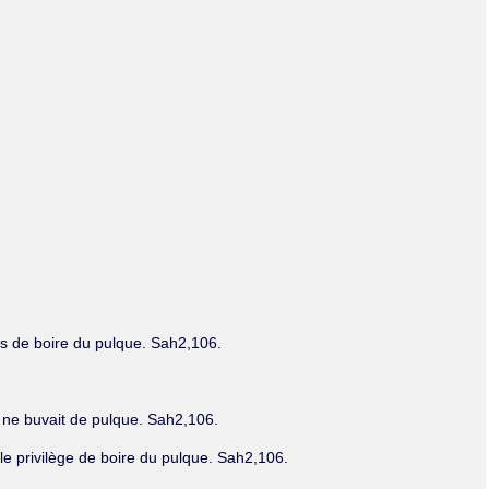
Olmos_V
Paredes
Rincón
Sahagún Escolio
Tezozomoc
Tzinacapan
Wimmer
es de boire du pulque. Sah2,106.
e ne buvait de pulque. Sah2,106.
 le privilège de boire du pulque. Sah2,106.