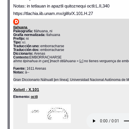
Notas: in tetlauan in apaztli quitoznequi octli:L.II,340
https://tlachia.iib.unam.mx/glifo/X.101.H.27
tlahuana
Paleografía:
tlàhuana, ni
Grafía normalizada:
tlahuana
Prefijo:
ni
Tipo:
v.i.
Traducción uno:
emborracharse
Traducción dos:
emborracharse
Diccionario:
Arenas
Contexto:
EMBORRACHARSE
ahmo tipinahua in çan[ ]mach titlàhuana
= [¿] no tienes verguença de embo
Fuente:
1611 Arenas
Notas:
à--
Gran Diccionario Náhuatl [en línea]. Universidad Nacional Autónoma de M
Xolotl - X.101
Elemento:
octli