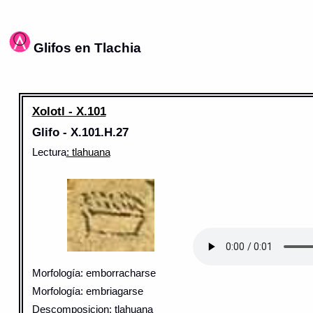
Glifos en Tlachia
Xolotl - X.101
Glifo - X.101.H.27
Lectura
: tlahuana
Morfología: emborracharse
Morfología: embriagarse
Descomposicion: tlahuana