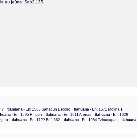
iée au jeûne. Sah2,135.
V ?
tlahuana
- En: 1565 Sahagún Escolio
tlahuana
- En: 1571 Molina 1
ahuana
- En: 1595 Rincón
tlahuana
- En: 1611 Arenas
tlahuana
- En: 1629
ijero
tlahuana
- En: 17?? Bnf_362
tlahuana
- En: 1984 Tzinacapan
tlahuana