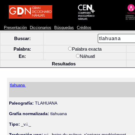
Presentación
Diccionarios
Búsquedas
Créditos
Buscar:
Palabra:
Palabra exacta
En:
Náhuatl
Resultados
tlahuana
Paleografía:
TLAHUANA
Grafía normalizada:
tlahuana
Tipo:
_v.i._
Traducción uno:
v.i., boire du pulque, s'enivrer modérément.