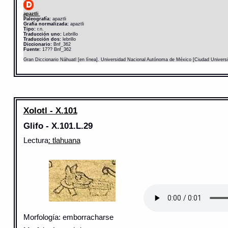
apaztli
Paleografía:
apaztli
Grafía normalizada:
apaztli
Tipo:
r.n.
Traducción uno:
Lebrillo
Traducción dos:
lebrillo
Diccionario:
Bnf_362
Fuente:
17?? Bnf_362
Gran Diccionario Náhuatl [en línea]. Universidad Nacional Autónoma de México [Ciudad Univers
Xolotl - X.101
Glifo - X.101.L.29
Lectura
: tlahuana
Morfología: emborracharse