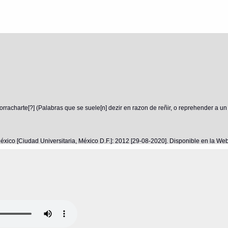
rracharte[?] (Palabras que se suele[n] dezir en razon de reñir, o reprehender a un
éxico [Ciudad Universitaria, México D.F.]: 2012 [29-08-2020]. Disponible en la W