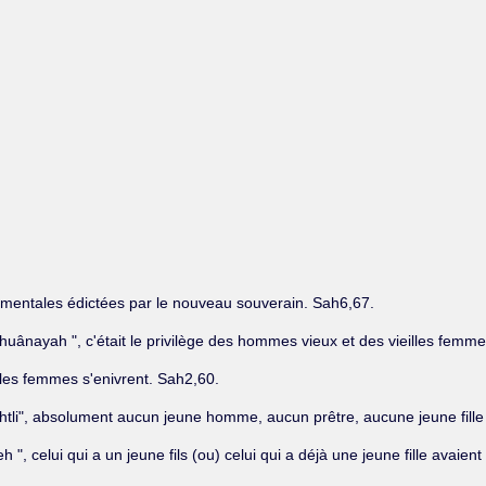
.
damentales édictées par le nouveau souverain. Sah6,67.
âhuânayah ", c'était le privilège des hommes vieux et des vieilles femm
eilles femmes s'enivrent. Sah2,60.
ôchtli", absolument aucun jeune homme, aucun prêtre, aucune jeune fill
, celui qui a un jeune fils (ou) celui qui a déjà une jeune fille avaient