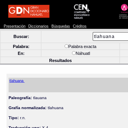
Presentación
Diccionarios
Búsquedas
Créditos
Buscar:
Palabra:
Palabra exacta
En:
Náhuatl
Resultados
tlahuana
Paleografía:
tlauana
Grafía normalizada:
tlahuana
Tipo:
r.n.
Traducción uno:
X-4