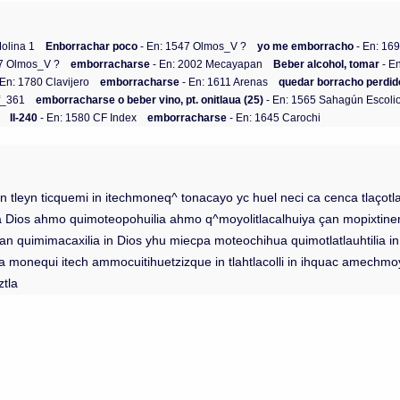
olina 1
Enborrachar poco
- En: 1547 Olmos_V ?
yo me emborracho
- En: 16
47 Olmos_V ?
emborracharse
- En: 2002 Mecayapan
Beber alcohol, tomar
- E
 En: 1780 Clavijero
emborracharse
- En: 1611 Arenas
quedar borracho perdido 
f_361
emborracharse o beber vino, pt. onitlaua (25)
- En: 1565 Sahagún Escoli
II-240
- En: 1580 CF Index
emborracharse
- En: 1645 Carochi
 in tleyn ticquemi in itechmoneq^ tonacayo yc huel neci ca cenca tlaçot
lia Dios ahmo quimoteopohuilia ahmo q^moyolitlacalhuiya çan mopixti
i çan quimimacaxilia in Dios yhu miecpa moteochihua quimotlatlauhtili
hipa monequi itech ammocuitihuetzizque in tlahtlacolli in ihquac amechmo
ztla