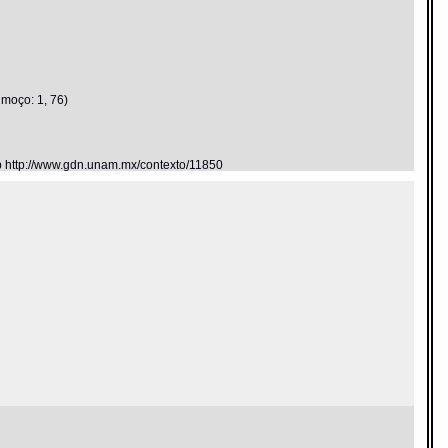
 moço: 1, 76)
eb http://www.gdn.unam.mx/contexto/11850