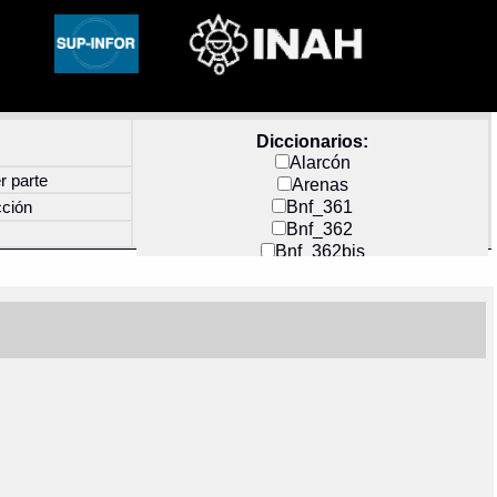
Diccionarios:
Alarcón
r parte
Arenas
Bnf_361
cción
Bnf_362
Bnf_362bis
Carochi
CF_INDEX
Clavijero
Cortés y Zedeño
Docs_México
Durán
Guerra
Mecayapan
Molina_1
Molina_2
Olmos_G