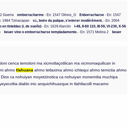
92 Guerra
emborracharme
- En: 1547 Olmos_G
Enborracharse
- En: 1547
n: 1984 Tzinacapan
v.i., boire du pulque, s'enivrer modérément.
- En: 2004
en tinieblas (i. de sueño)
- En: 1629 Alarcón
I-48, II-60 110, III-59, VI-230, X-56
o
beuer vino o emborracharse templadamente.
- En: 1571 Molina 2
beuer
laloni cenca temoloni ma xicmotlaçotilican ma xicmomaquilican in
nemi ahmo
tlahuana
ahmo tetlaxima ahmo ichtequi ahmo temictia ahmo
a in Dios ca nohuiyan moyetzinotica ca nohuiyan monemitia muchipa
yeyecoltia diablo inic anquichihuazque in tlahtlacolli macamo