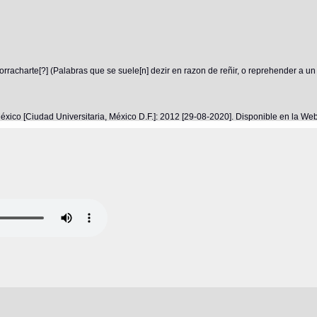
rracharte[?] (Palabras que se suele[n] dezir en razon de reñir, o reprehender a un
éxico [Ciudad Universitaria, México D.F.]: 2012 [29-08-2020]. Disponible en la W