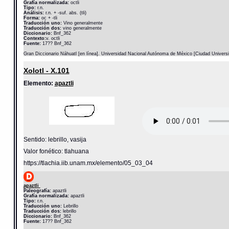
Grafía normalizada:
octli
Tipo:
r.n.
Análisis:
r.n. + -suf. abs. (tli)
Forma:
oc + -tli
Traducción uno:
Vino generalmente
Traducción dos:
vino generalmente
Diccionario:
Bnf_362
Contexto:
v. octli
Fuente:
17?? Bnf_362
Gran Diccionario Náhuatl [en línea]. Universidad Nacional Autónoma de México [Ciudad Univers
Xolotl - X.101
Elemento:
apaztli
Sentido: lebrillo, vasija
Valor fonético: tlahuana
https://tlachia.iib.unam.mx/elemento/05_03_04
apaztli
Paleografía:
apaztli
Grafía normalizada:
apaztli
Tipo:
r.n.
Traducción uno:
Lebrillo
Traducción dos:
lebrillo
Diccionario:
Bnf_362
Fuente:
17?? Bnf_362