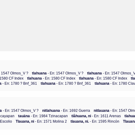
: 1547 Olmos_V ?
tlahuana
- En: 1547 Olmos_V ?
tlahuana
- En: 1547 Olmos_
 1580 CF Index
tlahuana
- En: 1580 CF Index
tlahuana
- En: 1580 CF Index
tl
na
- En: 1780 ? Bnf_361
tlahuana
- En: 1780 ? Bnf_361
tlahuana
- En: 1780 Clav
na
- En: 1547 Olmos_V ?
nitlahuana
- En: 1692 Guerra
nitlauana
- En: 1547 Ol
ecayapan
tauäna
- En: 1984 Tzinacapan
tlàhuana, ni
- En: 1611 Arenas
tlahua
Escolio
Tlauana, ni
- En: 1571 Molina 2
tlauana, ni.
- En: 1595 Rincón
Tlauana