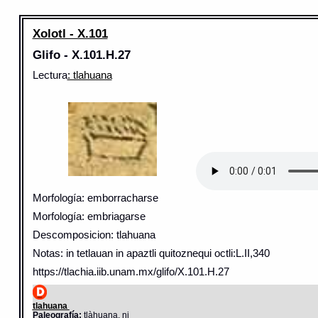
Xolotl - X.101
Glifo - X.101.H.27
Lectura
: tlahuana
Morfología: emborracharse
Morfología: embriagarse
Descomposicion: tlahuana
Notas: in tetlauan in apaztli quitoznequi octli:L.II,340
https://tlachia.iib.unam.mx/glifo/X.101.H.27
tlahuana
Paleografía:
tlàhuana, ni