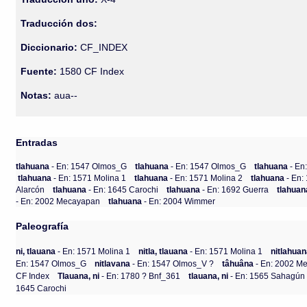
Traducción dos:
Diccionario:
CF_INDEX
Fuente:
1580 CF Index
Notas:
aua--
Entradas
tlahuana
- En: 1547 Olmos_G
tlahuana
- En: 1547 Olmos_G
tlahuana
- En
tlahuana
- En: 1571 Molina 1
tlahuana
- En: 1571 Molina 2
tlahuana
- En:
Alarcón
tlahuana
- En: 1645 Carochi
tlahuana
- En: 1692 Guerra
tlahua
- En: 2002 Mecayapan
tlahuana
- En: 2004 Wimmer
Paleografía
ni, tlauana
- En: 1571 Molina 1
nitla, tlauana
- En: 1571 Molina 1
nitlahua
En: 1547 Olmos_G
nitlavana
- En: 1547 Olmos_V ?
tâhuâna
- En: 2002 M
CF Index
Tlauana, ni
- En: 1780 ? Bnf_361
tlauana, ni
- En: 1565 Sahagún 
1645 Carochi