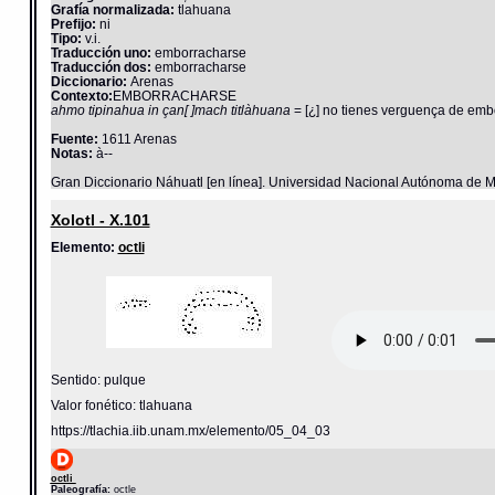
Grafía normalizada:
tlahuana
Prefijo:
ni
Tipo:
v.i.
Traducción uno:
emborracharse
Traducción dos:
emborracharse
Diccionario:
Arenas
Contexto:
EMBORRACHARSE
ahmo tipinahua in çan[ ]mach titlàhuana
= [¿] no tienes verguença de embo
Fuente:
1611 Arenas
Notas:
à--
Gran Diccionario Náhuatl [en línea]. Universidad Nacional Autónoma de M
Xolotl - X.101
Elemento:
octli
Sentido: pulque
Valor fonético: tlahuana
https://tlachia.iib.unam.mx/elemento/05_04_03
octli
Paleografía:
octle