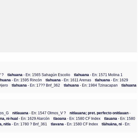
Olmos_V
Paredes
Rincón
Sahagún Escolio
Tezozomoc
Tzinacapan
Wimmer
V ?
tlahuana
- En: 1565 Sahagún Escolio
tlahuana
- En: 1571 Molina 1
ahuana
- En: 1595 Rincón
tlahuana
- En: 1611 Arenas
tlahuana
- En: 1629
ijero
tlahuana
- En: 17?? Bnf_362
tlahuana
- En: 1984 Tzinacapan
tlahuana
mos_G
nitlauana
- En: 1547 Olmos_V ?
nitlauana; pret. perfecto onitlauan
-
na, ni-hual
- En: 1629 Alarcón
tlaoana
- En: 1580 CF Index
tlauana
- En: 1580
, nitla
- En: 1780 ? Bnf_361
tlavana
- En: 1580 CF Index
tlähuäna, ni
- En: