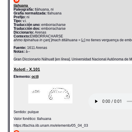
tlahuana
Paleografía:
tlàhuana, ni
Grafía normalizada:
tlahuana
Prefijo:
ni
Tipo:
v.i.
Traducción uno:
emborracharse
Traducción dos:
emborracharse
Diccionario:
Arenas
Contexto:
EMBORRACHARSE
ahmo tipinahua in çan[ ]mach titlàhuana
= [¿] no tienes verguença de embo
Fuente:
1611 Arenas
Notas:
à--
Gran Diccionario Náhuatl [en línea]. Universidad Nacional Autónoma de M
Xolotl - X.101
Elemento:
octli
Sentido: pulque
Valor fonético: tlahuana
https://tlachia.iib.unam.mx/elemento/05_04_03