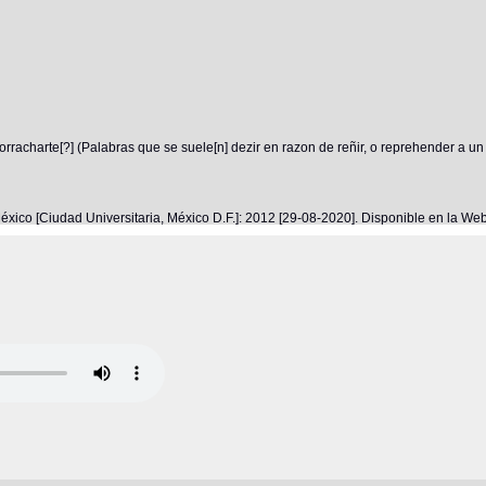
rracharte[?] (Palabras que se suele[n] dezir en razon de reñir, o reprehender a un
éxico [Ciudad Universitaria, México D.F.]: 2012 [29-08-2020]. Disponible en la W