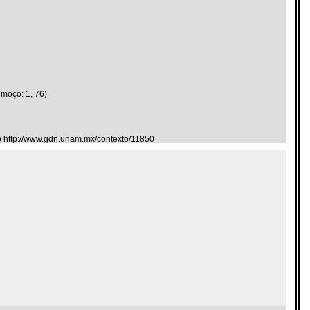
 moço: 1, 76)
eb http://www.gdn.unam.mx/contexto/11850