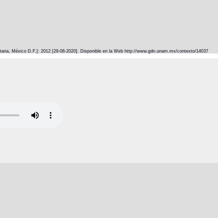
itaria, México D.F.]: 2012 [29-08-2020]. Disponible en la Web http://www.gdn.unam.mx/contexto/14037