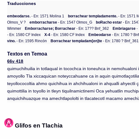
Traducciones
embeodarse.
- En: 1571 Molina 1
borrachear templadamente.
- En: 1571 M
Olmos_V ?
emborracharse
- En: 1547 Olmos_G
boRacho estar
- En: 15
Wimmer
Emborracharse; Borrachear
- En: 17?? Bnf_362
Embriagarse
-
- En: 1580 CF Index
X-4
- En: 1580 CF Index
Embeodarse
- En: 1780 ? Bn
vino.
- En: 1595 Rincón
Borrachear templadam[en]te
- En: 1780 ? Bnf_361
Textos en Temoa
66v 418
quimuchihuilia in totlaqual in tocochca in toneuhca in nemohualoni
amoyollo Tla xiccaquican noteyccahuane ca in aquin quimotlaçoti
teyollococoltia ahmo quichihua in ahchihualoni in ahqualli ahyectl
quimottilia in toyollo in tleyn tiquilnamictinemi Oca yehuatlin muc
anquichihuazque ma amechtlapololti in tlacatecotl macamo amechi
Glifos en Tlachia