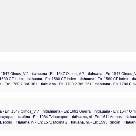
: 1547 Olmos_V ?
tlahuana
- En: 1547 Olmos_V ?
tlahuana
- En: 1547 Olmos_
 1580 CF Index
tlahuana
- En: 1580 CF Index
tlahuana
- En: 1580 CF Index
tl
na
- En: 1780 ? Bnf_361
tlahuana
- En: 1780 ? Bnf_361
tlahuana
- En: 1780 Clav
na
- En: 1547 Olmos_V ?
nitlahuana
- En: 1692 Guerra
nitlauana
- En: 1547 Ol
ecayapan
tauäna
- En: 1984 Tzinacapan
tlàhuana, ni
- En: 1611 Arenas
tlahua
Escolio
Tlauana, ni
- En: 1571 Molina 2
tlauana, ni.
- En: 1595 Rincón
Tlauana