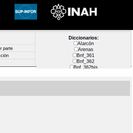
Diccionarios:
Alarcón
r parte
Arenas
Bnf_361
cción
Bnf_362
Bnf_362bis
Carochi
CF_INDEX
Clavijero
Cortés y Zedeño
Docs_México
Durán
Guerra
Mecayapan
Molina_1
Molina_2
Olmos_G