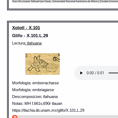
Gran Diccionario Náhuatl [en línea]. Universidad Nacional Autónoma de México [Ciudad Univers
Xolotl - X.101
Glifo - X.101.L.29
Lectura
: tlahuana
Morfología: emborracharse
Morfología: embriagarse
Descomposicion: tlahuana
Notas: MH f.661v,690r tlauan
https://tlachia.iib.unam.mx/glifo/X.101.L.29