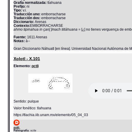
Grafía normalizada:
tlahuana
Prefijo:
ni
Tipo:
v.i.
Traducción uno:
emborracharse
Traducción dos:
emborracharse
Diccionario:
Arenas
Contexto:
EMBORRACHARSE
ahmo tipinahua in çan[ ]mach titlàhuana
= [¿] no tienes verguença de embo
Fuente:
1611 Arenas
Notas:
à--
Gran Diccionario Náhuatl [en línea]. Universidad Nacional Autónoma de M
Xolotl - X.101
Elemento:
octli
Sentido: pulque
Valor fonético: tlahuana
https://tlachia.iib.unam.mx/elemento/05_04_03
octli
Paleografía:
octle