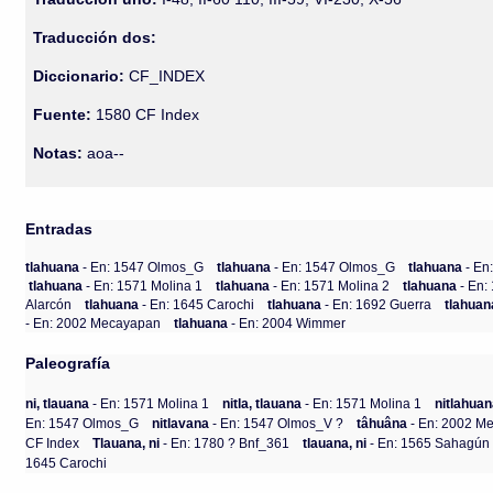
Traducción dos:
Diccionario:
CF_INDEX
Fuente:
1580 CF Index
Notas:
aoa--
Entradas
tlahuana
- En: 1547 Olmos_G
tlahuana
- En: 1547 Olmos_G
tlahuana
- En
tlahuana
- En: 1571 Molina 1
tlahuana
- En: 1571 Molina 2
tlahuana
- En:
Alarcón
tlahuana
- En: 1645 Carochi
tlahuana
- En: 1692 Guerra
tlahua
- En: 2002 Mecayapan
tlahuana
- En: 2004 Wimmer
Paleografía
ni, tlauana
- En: 1571 Molina 1
nitla, tlauana
- En: 1571 Molina 1
nitlahua
En: 1547 Olmos_G
nitlavana
- En: 1547 Olmos_V ?
tâhuâna
- En: 2002 M
CF Index
Tlauana, ni
- En: 1780 ? Bnf_361
tlauana, ni
- En: 1565 Sahagún 
1645 Carochi