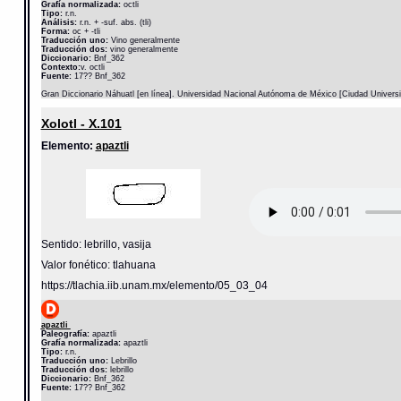
Grafía normalizada:
octli
Tipo:
r.n.
Análisis:
r.n. + -suf. abs. (tli)
Forma:
oc + -tli
Traducción uno:
Vino generalmente
Traducción dos:
vino generalmente
Diccionario:
Bnf_362
Contexto:
v. octli
Fuente:
17?? Bnf_362
Gran Diccionario Náhuatl [en línea]. Universidad Nacional Autónoma de México [Ciudad Univers
Xolotl - X.101
Elemento:
apaztli
Sentido: lebrillo, vasija
Valor fonético: tlahuana
https://tlachia.iib.unam.mx/elemento/05_03_04
apaztli
Paleografía:
apaztli
Grafía normalizada:
apaztli
Tipo:
r.n.
Traducción uno:
Lebrillo
Traducción dos:
lebrillo
Diccionario:
Bnf_362
Fuente:
17?? Bnf_362