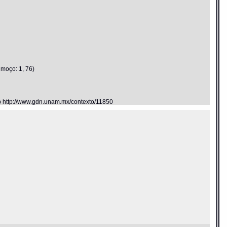
 moço: 1, 76)
eb http://www.gdn.unam.mx/contexto/11850