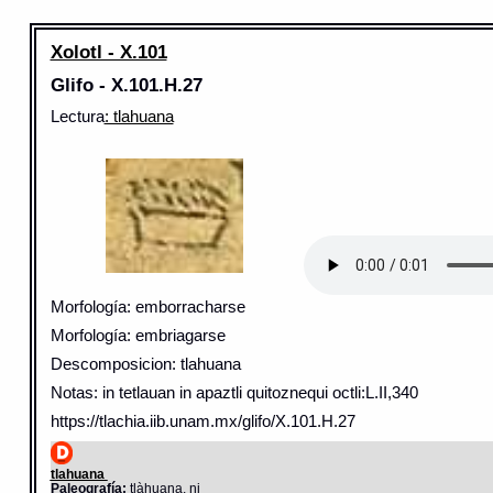
Xolotl - X.101
Glifo - X.101.H.27
Lectura
: tlahuana
Morfología: emborracharse
Morfología: embriagarse
Descomposicion: tlahuana
Notas: in tetlauan in apaztli quitoznequi octli:L.II,340
https://tlachia.iib.unam.mx/glifo/X.101.H.27
tlahuana
Paleografía:
tlàhuana, ni