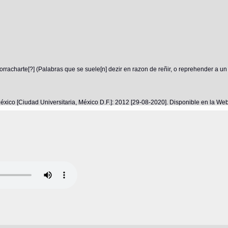
rracharte[?] (Palabras que se suele[n] dezir en razon de reñir, o reprehender a un
éxico [Ciudad Universitaria, México D.F.]: 2012 [29-08-2020]. Disponible en la W