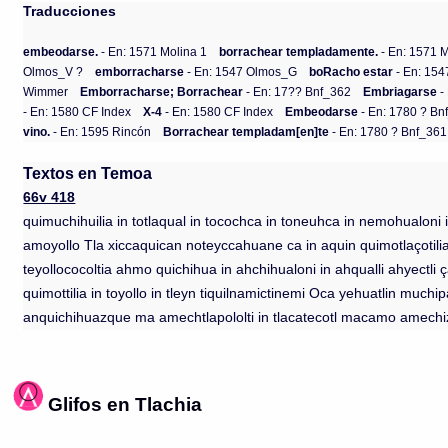
Traducciones
embeodarse.
- En: 1571 Molina 1
borrachear templadamente.
- En: 1571 M
Olmos_V ?
emborracharse
- En: 1547 Olmos_G
boRacho estar
- En: 15
Wimmer
Emborracharse; Borrachear
- En: 17?? Bnf_362
Embriagarse
-
- En: 1580 CF Index
X-4
- En: 1580 CF Index
Embeodarse
- En: 1780 ? Bn
vino.
- En: 1595 Rincón
Borrachear templadam[en]te
- En: 1780 ? Bnf_361
Textos en Temoa
66v 418
quimuchihuilia in totlaqual in tocochca in toneuhca in nemohualoni
amoyollo Tla xiccaquican noteyccahuane ca in aquin quimotlaçoti
teyollococoltia ahmo quichihua in ahchihualoni in ahqualli ahyectl
quimottilia in toyollo in tleyn tiquilnamictinemi Oca yehuatlin muc
anquichihuazque ma amechtlapololti in tlacatecotl macamo amechi
Glifos en Tlachia