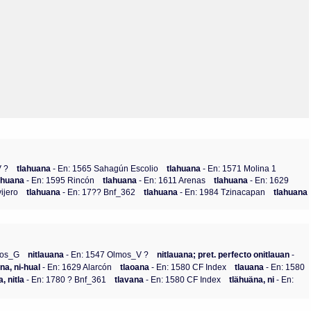
Olmos_V
Paredes
Rincón
Sahagún Escolio
Tezozomoc
Tzinacapan
Wimmer
V ?
tlahuana
- En: 1565 Sahagún Escolio
tlahuana
- En: 1571 Molina 1
ahuana
- En: 1595 Rincón
tlahuana
- En: 1611 Arenas
tlahuana
- En: 1629
ijero
tlahuana
- En: 17?? Bnf_362
tlahuana
- En: 1984 Tzinacapan
tlahuana
mos_G
nitlauana
- En: 1547 Olmos_V ?
nitlauana; pret. perfecto onitlauan
-
na, ni-hual
- En: 1629 Alarcón
tlaoana
- En: 1580 CF Index
tlauana
- En: 1580
, nitla
- En: 1780 ? Bnf_361
tlavana
- En: 1580 CF Index
tlähuäna, ni
- En: