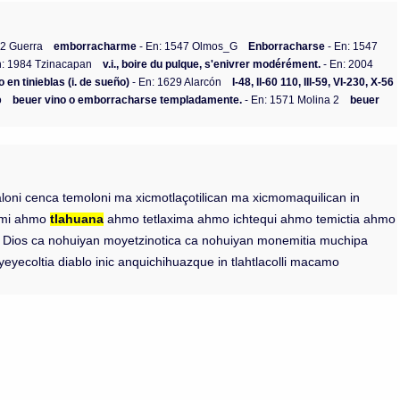
92 Guerra
emborracharme
- En: 1547 Olmos_G
Enborracharse
- En: 1547
n: 1984 Tzinacapan
v.i., boire du pulque, s'enivrer modérément.
- En: 2004
en tinieblas (i. de sueño)
- En: 1629 Alarcón
I-48, II-60 110, III-59, VI-230, X-56
o
beuer vino o emborracharse templadamente.
- En: 1571 Molina 2
beuer
laloni cenca temoloni ma xicmotlaçotilican ma xicmomaquilican in
nemi ahmo
tlahuana
ahmo tetlaxima ahmo ichtequi ahmo temictia ahmo
a in Dios ca nohuiyan moyetzinotica ca nohuiyan monemitia muchipa
yeyecoltia diablo inic anquichihuazque in tlahtlacolli macamo