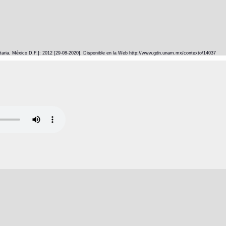
itaria, México D.F.]: 2012 [29-08-2020]. Disponible en la Web http://www.gdn.unam.mx/contexto/14037