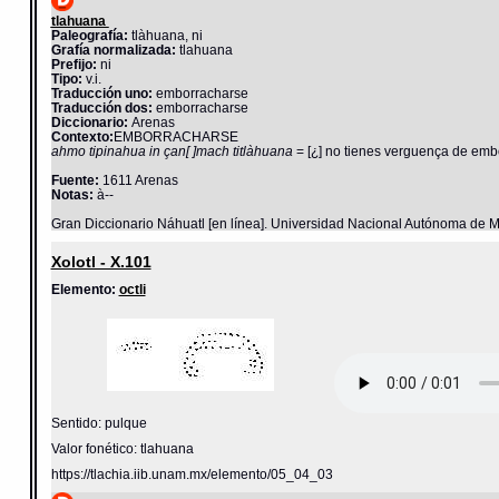
tlahuana
Paleografía:
tlàhuana, ni
Grafía normalizada:
tlahuana
Prefijo:
ni
Tipo:
v.i.
Traducción uno:
emborracharse
Traducción dos:
emborracharse
Diccionario:
Arenas
Contexto:
EMBORRACHARSE
ahmo tipinahua in çan[ ]mach titlàhuana
= [¿] no tienes verguença de embo
Fuente:
1611 Arenas
Notas:
à--
Gran Diccionario Náhuatl [en línea]. Universidad Nacional Autónoma de M
Xolotl - X.101
Elemento:
octli
Sentido: pulque
Valor fonético: tlahuana
https://tlachia.iib.unam.mx/elemento/05_04_03