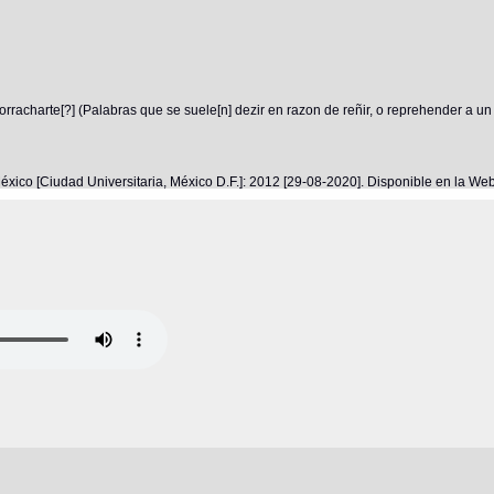
rracharte[?] (Palabras que se suele[n] dezir en razon de reñir, o reprehender a un
éxico [Ciudad Universitaria, México D.F.]: 2012 [29-08-2020]. Disponible en la W