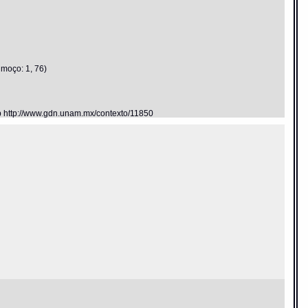
 moço: 1, 76)
eb http://www.gdn.unam.mx/contexto/11850