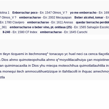
olina 1
Enborrachar poco
- En: 1547 Olmos_V ?
yo me emborracho
- En: 16
47 Olmos_V ?
emborracharse
- En: 2002 Mecayapan
Beber alcohol, tomar
- E
 En: 1780 Clavijero
emborracharse
- En: 1611 Arenas
quedar borracho perdido 
f_361
emborracharse o beber vino, pt. onitlaua (25)
- En: 1565 Sahagún Escoli
II-240
- En: 1580 CF Index
emborracharse
- En: 1645 Carochi
 in tleyn ticquemi in itechmoneq^ tonacayo yc huel neci ca cenca tlaçot
lia Dios ahmo quimoteopohuilia ahmo q^moyolitlacalhuiya çan mopixti
i çan quimimacaxilia in Dios yhu miecpa moteochihua quimotlatlauhtili
hipa monequi itech ammocuitihuetzizque in tlahtlacolli in ihquac amechmo
ztla