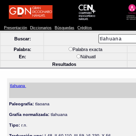
Presentación
Diccionarios
Búsquedas
Créditos
Buscar:
Palabra:
Palabra exacta
En:
Náhuatl
Resultados
tlahuana
Paleografía:
tlaoana
Grafía normalizada:
tlahuana
Tipo:
r.n.
Traducción uno:
I-48, II-60 110, III-59, VI-230, X-56