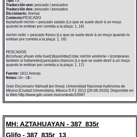
Tipo:
r.n.
Traducción uno:
pescado / pescados
Traducción dos:
pescado / pescados
Diccionario:
Arenas
Contexto:
PESCADO
tlaztahuilli michin
= pescado salado (Lo que se suele dezir à un moço
quando le embian por comida a la plaça: 1, 16)
michin celtic
= pescado fresco (Lo que se suele dezir à un moço quando le
embian por comida a la plaça: 1, 16)
PESCADOS
[ticcohuaz yhuan intla huel[ ]tiquimittaz] iztac michin amilome
= [compraras
tambien si hallaredes] pescados blancos (Lo que se suele dezir à un moço
quando le embian por comida a la plaça: 1, 17)
Fuente:
1611 Arenas
Notas:
ch-- c$--
Gran Diccionario Náhuatl [en línea]. Universidad Nacional Autónoma de
México [Ciudad Universitaria, México D.F.]: 2012 [29-08-2020]. Disponible en
la Web http://www.gdn.unam.mx/contexto/10997
MH: AZTAHUAYAN - 387_835r
Glifo - 387_835r_13