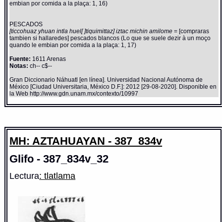
embian por comida a la plaça: 1, 16)
PESCADOS
[ticcohuaz yhuan intla huel[ ]tiquimittaz] iztac michin amilome
= [compraras
tambien si hallaredes] pescados blancos (Lo que se suele dezir à un moço
quando le embian por comida a la plaça: 1, 17)
Fuente:
1611 Arenas
Notas:
ch-- c$--
Gran Diccionario Náhuatl [en línea]. Universidad Nacional Autónoma de
México [Ciudad Universitaria, México D.F.]: 2012 [29-08-2020]. Disponible en
la Web http://www.gdn.unam.mx/contexto/10997
MH: AZTAHUAYAN - 387_834v
Glifo - 387_834v_32
Lectura
: tlatlama