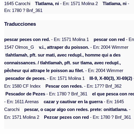
1645 Carochi
Tlatlama, ni
- En: 1571 Molina 2
Tlatlama, ni
-
En: 1780 ? Bnf_361
Traducciones
pescar peces con red.
- En: 1571 Molina 1
pescar con red
- En
1547 Olmos_G
v.i., attraper du poisson.
- En: 2004 Wimmer
tlahtlamah, pft. sur mati, avec redupl., homme qui a des
connaissances. / tlahtlamah, pft. sur tlama, avec redupl.,
pêcheur qui attrape le poisson au filet.
- En: 2004 Wimmer
pescador de peces.
- En: 1571 Molina 1
III-9, X-80(3), XI-69(2)
En: 1580 CF Index
Pescar con redes.
- En: 17?? Bnf_362
Pescador de Pezes
- En: 1780 ? Bnf_361
el que pesca con re
- En: 1611 Arenas
cazar y cautivar en la guerra
- En: 1645
Carochi
pescar, o caçar algo con redes. prete: onitlatlama.
-
En: 1571 Molina 2
Pezcar pezes con red
- En: 1780 ? Bnf_361