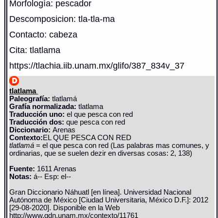
Morfología: pescador
Descomposicion: tla-tla-ma
Contacto: cabeza
Cita: tlatlama
https://tlachia.iib.unam.mx/glifo/387_834v_37
tlatlama
Paleografía:
tlatlamá
Grafía normalizada:
tlatlama
Traducción uno:
el que pesca con red
Traducción dos:
que pesca con red
Diccionario:
Arenas
Contexto:
EL QUE PESCA CON RED
tlatlamá
= el que pesca con red (Las palabras mas comunes, y
ordinarias, que se suelen dezir en diversas cosas: 2, 138)
Fuente:
1611 Arenas
Notas:
á-- Esp: el--
Gran Diccionario Náhuatl [en línea]. Universidad Nacional
Autónoma de México [Ciudad Universitaria, México D.F.]: 2012
[29-08-2020]. Disponible en la Web
http://www.gdn.unam.mx/contexto/11761