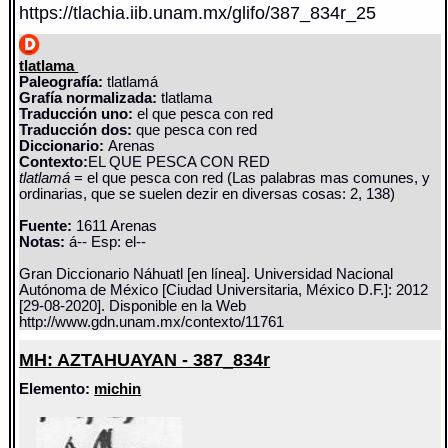
https://tlachia.iib.unam.mx/glifo/387_834r_25
tlatlama
Paleografía:
tlatlamá
Grafía normalizada:
tlatlama
Traducción uno:
el que pesca con red
Traducción dos:
que pesca con red
Diccionario:
Arenas
Contexto:
EL QUE PESCA CON RED
tlatlamá
= el que pesca con red (Las palabras mas comunes, y
ordinarias, que se suelen dezir en diversas cosas: 2, 138)
Fuente:
1611 Arenas
Notas:
á-- Esp: el--
Gran Diccionario Náhuatl [en línea]. Universidad Nacional
Autónoma de México [Ciudad Universitaria, México D.F.]: 2012
[29-08-2020]. Disponible en la Web
http://www.gdn.unam.mx/contexto/11761
MH: AZTAHUAYAN - 387_834r
Elemento:
michin