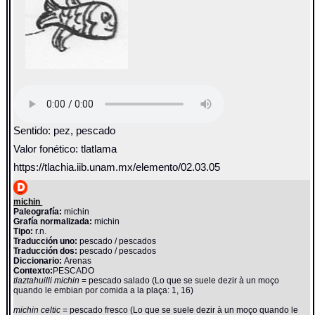
Sentido: pez, pescado
Valor fonético: tlatlama
https://tlachia.iib.unam.mx/elemento/02.03.05
michin
Paleografía:
michin
Grafía normalizada:
michin
Tipo:
r.n.
Traducción uno:
pescado / pescados
Traducción dos:
pescado / pescados
Diccionario:
Arenas
Contexto:
PESCADO
tlaztahuilli michin
= pescado salado (Lo que se suele dezir à un moço
quando le embian por comida a la plaça: 1, 16)
michin celtic
= pescado fresco (Lo que se suele dezir à un moço quando le