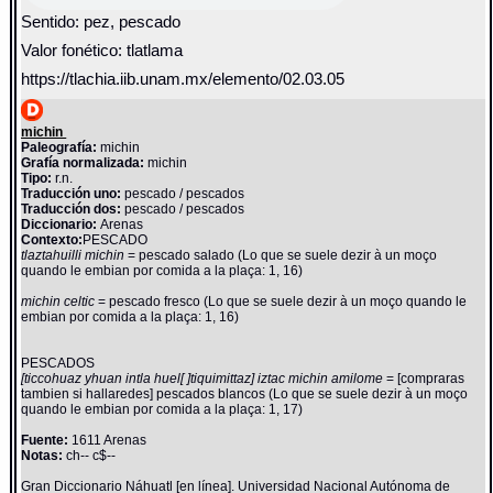
Sentido: pez, pescado
Valor fonético: tlatlama
https://tlachia.iib.unam.mx/elemento/02.03.05
michin
Paleografía:
michin
Grafía normalizada:
michin
Tipo:
r.n.
Traducción uno:
pescado / pescados
Traducción dos:
pescado / pescados
Diccionario:
Arenas
Contexto:
PESCADO
tlaztahuilli michin
= pescado salado (Lo que se suele dezir à un moço
quando le embian por comida a la plaça: 1, 16)
michin celtic
= pescado fresco (Lo que se suele dezir à un moço quando le
embian por comida a la plaça: 1, 16)
PESCADOS
[ticcohuaz yhuan intla huel[ ]tiquimittaz] iztac michin amilome
= [compraras
tambien si hallaredes] pescados blancos (Lo que se suele dezir à un moço
quando le embian por comida a la plaça: 1, 17)
Fuente:
1611 Arenas
Notas:
ch-- c$--
Gran Diccionario Náhuatl [en línea]. Universidad Nacional Autónoma de