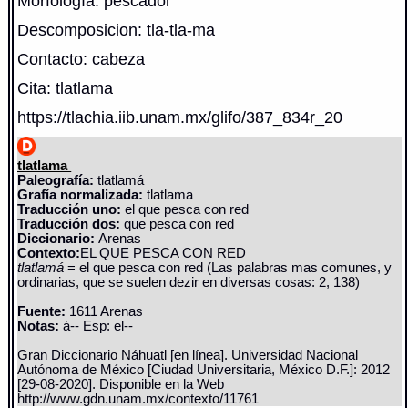
Morfología: pescador
Descomposicion: tla-tla-ma
Contacto: cabeza
Cita: tlatlama
https://tlachia.iib.unam.mx/glifo/387_834r_20
tlatlama
Paleografía:
tlatlamá
Grafía normalizada:
tlatlama
Traducción uno:
el que pesca con red
Traducción dos:
que pesca con red
Diccionario:
Arenas
Contexto:
EL QUE PESCA CON RED
tlatlamá
= el que pesca con red (Las palabras mas comunes, y
ordinarias, que se suelen dezir en diversas cosas: 2, 138)
Fuente:
1611 Arenas
Notas:
á-- Esp: el--
Gran Diccionario Náhuatl [en línea]. Universidad Nacional
Autónoma de México [Ciudad Universitaria, México D.F.]: 2012
[29-08-2020]. Disponible en la Web
http://www.gdn.unam.mx/contexto/11761