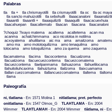
Palabras
tla
tla +
tla chrismayotilli
tla crismayotilli
tla oc
tla oc may
tla sancto mahuizotilli
tla sebohuilli
tlaaacanaloni
tlaaanaliztl
tlaaantli
tlaaantli +
tlaaaquiliztli
tlaaaquilli
tlaacacuexhuia
tlaacahuepan
tlaacaltemalo
tlaacan
tlaacana
tlaacanaloni
?choquiz ?ixayo matema
acaltema
acaltetema
acan ma
acanma
achalchimmama
aco nicololoa in notilma
acxoyatema
ahuililama
aic ma
ama
amaitzoma
amatem
amo ma
amo mototoquilizma
amo tenaquilma
amo
totocama
amo totoquilizma
amo za quema
amo zaquema
tlacamatema
tlacima
tlacocontema
tlacualzoma
tlacuatzoma
tlacuecuezcontema
tlacuezcomatema
tlacuezcontema
tlaelpanmama
tlahuazoma
tlahuelilocama
tlahuitoliuhcaxima
tlahuiztuma
tlaitzoma
tlaixcuamama
tlallan cuezcomatema
tlallancuezcomatema
tlaltema
tlaltom
tlama
Paleografía
ni, tlatlama
- En: 1571 Molina 1
nitlatlama; pret. perfecto
onitlatlama
- En: 1547 Olmos_G
TLAHTLAMA
- En: 2004
Wimmer
TLAHTLAMAH
- En: 2004 Wimmer
tlàtlama, ni
- En