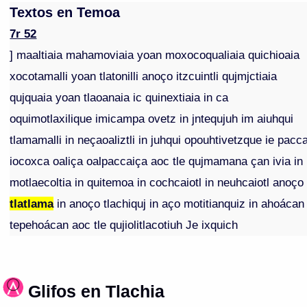
Textos en Temoa
7r 52
] maaltiaia mahamoviaia yoan moxocoqualiaia quichioaia
xocotamalli yoan tlatonilli anoço itzcuintli qujmjctiaia
qujquaia yoan tlaoanaia ic quinextiaia in ca
oquimotlaxilique imicampa ovetz in jntequjuh im aiuhqui
tlamamalli in neçaoaliztli in juhqui opouhtivetzque ie pacc
iocoxca oaliça oalpaccaiça aoc tle qujmamana çan ivia in
motlaecoltia in quitemoa in cochcaiotl in neuhcaiotl anoço
tlatlama
in anoço tlachiquj in aço motitianquiz in ahoácan
tepehoácan aoc tle qujiolitlacotiuh Je ixquich
Glifos en Tlachia