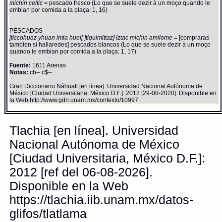
michin celtic
= pescado fresco (Lo que se suele dezir à un moço quando le
embian por comida a la plaça: 1, 16)
PESCADOS
[ticcohuaz yhuan intla huel[ ]tiquimittaz] iztac michin amilome
= [compraras
tambien si hallaredes] pescados blancos (Lo que se suele dezir à un moço
quando le embian por comida a la plaça: 1, 17)
Fuente:
1611 Arenas
Notas:
ch-- c$--
Gran Diccionario Náhuatl [en línea]. Universidad Nacional Autónoma de
México [Ciudad Universitaria, México D.F.]: 2012 [29-08-2020]. Disponible en
la Web http://www.gdn.unam.mx/contexto/10997
Tlachia [en línea]. Universidad
Nacional Autónoma de México
[Ciudad Universitaria, México D.F.]:
2012 [ref del 06-08-2026].
Disponible en la Web
https://tlachia.iib.unam.mx/datos-
glifos/tlatlama