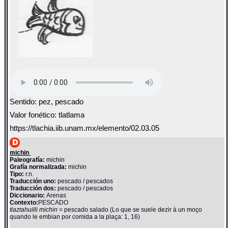
Sentido: pez, pescado
Valor fonético: tlatlama
https://tlachia.iib.unam.mx/elemento/02.03.05
michin
Paleografía:
michin
Grafía normalizada:
michin
Tipo:
r.n.
Traducción uno:
pescado / pescados
Traducción dos:
pescado / pescados
Diccionario:
Arenas
Contexto:
PESCADO
tlaztahuilli michin
= pescado salado (Lo que se suele dezir à un moço
quando le embian por comida a la plaça: 1, 16)