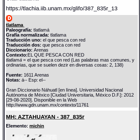
https://tlachia.iib.unam.mx/glifo/387_835r_13
tlatlama
Paleografía:
tlatlamá
Grafía normalizada:
tlatlama
Traducción uno:
el que pesca con red
Traducción dos:
que pesca con red
Diccionario:
Arenas
Contexto:
EL QUE PESCA CON RED
tlatlamá
= el que pesca con red (Las palabras mas comunes, y
ordinarias, que se suelen dezir en diversas cosas: 2, 138)
Fuente:
1611 Arenas
Notas:
á-- Esp: el--
Gran Diccionario Náhuatl [en línea]. Universidad Nacional
Autónoma de México [Ciudad Universitaria, México D.F.]: 2012
[29-08-2020]. Disponible en la Web
http://www.gdn.unam.mx/contexto/11761
MH: AZTAHUAYAN - 387_835r
Elemento:
michin