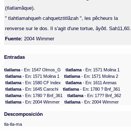
(tlatlamâque).
" tlahtlamahqueh cahquetztitlâzah ", les pêcheurs la
renverse sur le dos. Il s'agit d'une tortue, âyôtl. Sah11,60.
Fuente:
2004 Wimmer
Entradas
tlatlama
- En: 1547 Olmos_G
tlatlama
- En: 1571 Molina 1
tlatlama
- En: 1571 Molina 1
tlatlama
- En: 1571 Molina 2
tlatlama
- En: 1580 CF Index
tlatlama
- En: 1611 Arenas
tlatlama
- En: 1645 Carochi
tlatlama
- En: 1780 ? Bnf_361
tlatlama
- En: 1780 ? Bnf_361
tlatlama
- En: 17?? Bnf_362
tlatlama
- En: 2004 Wimmer
tlatlama
- En: 2004 Wimmer
Descomposición
tla-tla-ma