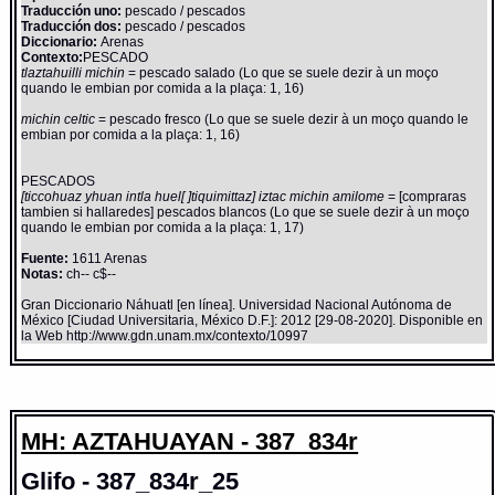
Traducción uno:
pescado / pescados
Traducción dos:
pescado / pescados
Diccionario:
Arenas
Contexto:
PESCADO
tlaztahuilli michin
= pescado salado (Lo que se suele dezir à un moço
quando le embian por comida a la plaça: 1, 16)
michin celtic
= pescado fresco (Lo que se suele dezir à un moço quando le
embian por comida a la plaça: 1, 16)
PESCADOS
[ticcohuaz yhuan intla huel[ ]tiquimittaz] iztac michin amilome
= [compraras
tambien si hallaredes] pescados blancos (Lo que se suele dezir à un moço
quando le embian por comida a la plaça: 1, 17)
Fuente:
1611 Arenas
Notas:
ch-- c$--
Gran Diccionario Náhuatl [en línea]. Universidad Nacional Autónoma de
México [Ciudad Universitaria, México D.F.]: 2012 [29-08-2020]. Disponible en
la Web http://www.gdn.unam.mx/contexto/10997
MH: AZTAHUAYAN - 387_834r
Glifo - 387_834r_25