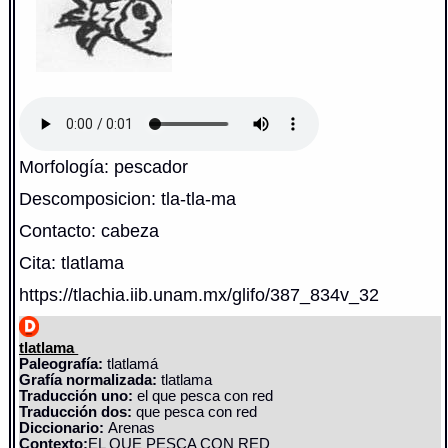
Morfología: pescador
Descomposicion: tla-tla-ma
Contacto: cabeza
Cita: tlatlama
https://tlachia.iib.unam.mx/glifo/387_834v_32
tlatlama
Paleografía:
tlatlamá
Grafía normalizada:
tlatlama
Traducción uno:
el que pesca con red
Traducción dos:
que pesca con red
Diccionario:
Arenas
Contexto:
EL QUE PESCA CON RED