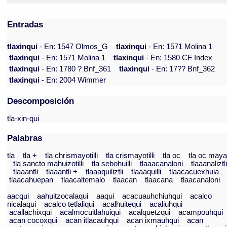
Entradas
tlaxinqui
- En: 1547 Olmos_G
tlaxinqui
- En: 1571 Molina 1
tlaxinqui
- En: 1571 Molina 1
tlaxinqui
- En: 1580 CF Index
tlaxinqui
- En: 1780 ? Bnf_361
tlaxinqui
- En: 17?? Bnf_362
tlaxinqui
- En: 2004 Wimmer
Descomposición
tla-xin-qui
Palabras
tla
tla +
tla chrismayotilli
tla crismayotilli
tla oc
tla oc may
tla sancto mahuizotilli
tla sebohuilli
tlaaacanaloni
tlaaanaliztl
tlaaantli
tlaaantli +
tlaaaquiliztli
tlaaaquilli
tlaacacuexhuia
tlaacahuepan
tlaacaltemalo
tlaacan
tlaacana
tlaacanaloni
aacqui
aahuitzocalaqui
aaqui
acacuauhchiuhqui
acalco
nicalaqui
acalco tetlaliqui
acalhuitequi
acaliuhqui
acallachixqui
acalmocuitlahuiqui
acalquetzqui
acampouhqui
acan cocoxqui
acan itlacauhqui
acan ixmauhqui
acan