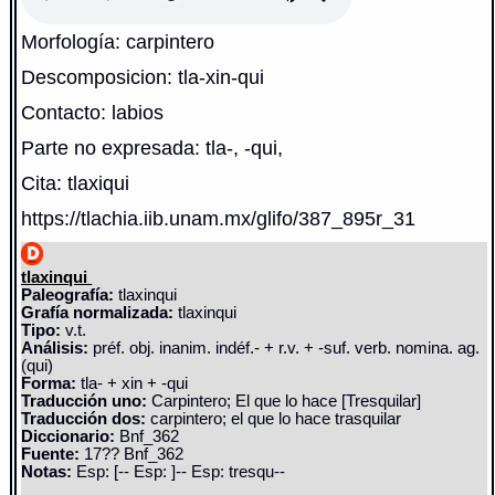
Morfología: carpintero
Descomposicion: tla-xin-qui
Contacto: labios
Parte no expresada: tla-, -qui,
Cita: tlaxiqui
https://tlachia.iib.unam.mx/glifo/387_895r_31
tlaxinqui
Paleografía:
tlaxinqui
Grafía normalizada:
tlaxinqui
Tipo:
v.t.
Análisis:
préf. obj. inanim. indéf.- + r.v. + -suf. verb. nomina. ag.
(qui)
Forma:
tla- + xin + -qui
Traducción uno:
Carpintero; El que lo hace [Tresquilar]
Traducción dos:
carpintero; el que lo hace trasquilar
Diccionario:
Bnf_362
Fuente:
17?? Bnf_362
Notas:
Esp: [-- Esp: ]-- Esp: tresqu--