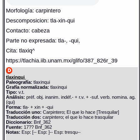
Morfología: carpintero
Descomposicion: tla-xin-qui
Contacto: cabeza
Parte no expresada: tla-, -qui,
Cita: tlaxiq^
https://tlachia.iib.unam.mx/glifo/387_826r_39
tlaxinqui
Paleografía:
tlaxinqui
Grafía normalizada:
tlaxinqui
Tipo:
v.t.
Análisis:
préf. obj. inanim. indéf.- + r.v. + -suf. verb. nomina. ag.
(qui)
Forma:
tla- + xin + -qui
Traducción uno:
Carpintero; El que lo hace [Tresquilar]
Traducción dos:
carpintero; el que lo hace trasquilar
Diccionario:
Bnf_362
Fuente:
17?? Bnf_362
Notas:
Esp: [-- Esp: ]-- Esp: tresqu--