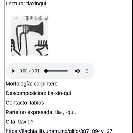
Lectura
: tlaxinqui
Morfología: carpintero
Descomposicion: tla-xin-qui
Contacto: labios
Parte no expresada: tla-, -qui,
Cita: tlaxiq^
https://tlachia.iib.unam.mx/glifo/387_894v_37