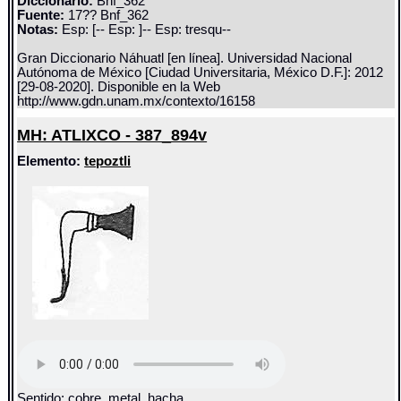
Diccionario:
Bnf_362
Fuente:
17?? Bnf_362
Notas:
Esp: [-- Esp: ]-- Esp: tresqu--
Gran Diccionario Náhuatl [en línea]. Universidad Nacional
Autónoma de México [Ciudad Universitaria, México D.F.]: 2012
[29-08-2020]. Disponible en la Web
http://www.gdn.unam.mx/contexto/16158
MH: ATLIXCO - 387_894v
Elemento:
tepoztli
Sentido: cobre, metal, hacha