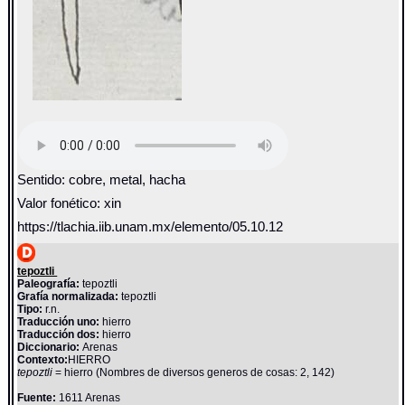
Sentido: cobre, metal, hacha
Valor fonético: xin
https://tlachia.iib.unam.mx/elemento/05.10.12
tepoztli
Paleografía:
tepoztli
Grafía normalizada:
tepoztli
Tipo:
r.n.
Traducción uno:
hierro
Traducción dos:
hierro
Diccionario:
Arenas
Contexto:
HIERRO
tepoztli
= hierro (Nombres de diversos generos de cosas: 2, 142)
Fuente:
1611 Arenas