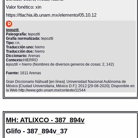
Valor fonético: xin
https://tlachia.iib.unam.mx/elemento/05.10.12
tepoztli
Paleografía:
tepoztli
Grafía normalizada:
tepoztli
Tipo:
r.n.
Traducción uno:
hierro
Traducción dos:
hierro
Diccionario:
Arenas
Contexto:
HIERRO
tepoztli
= hierro (Nombres de diversos generos de cosas: 2, 142)
Fuente:
1611 Arenas
Gran Diccionario Náhuatl [en línea]. Universidad Nacional Autónoma de
México [Ciudad Universitaria, México D.F.]: 2012 [29-08-2020]. Disponible en
la Web http://www.gdn.unam.mx/contexto/11544
MH: ATLIXCO - 387_894v
Glifo - 387_894v_37