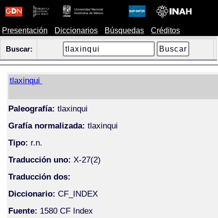
Presentación
Diccionarios
Búsquedas
Créditos
Buscar:
tlaxinqui
Paleografía:
tlaxinqui
Grafía normalizada:
tlaxinqui
Tipo:
r.n.
Traducción uno:
X-27(2)
Traducción dos:
Diccionario:
CF_INDEX
Fuente:
1580 CF Index