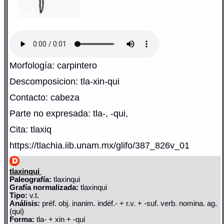
Morfología: carpintero
Descomposicion: tla-xin-qui
Contacto: cabeza
Parte no expresada: tla-, -qui,
Cita: tlaxiq
https://tlachia.iib.unam.mx/glifo/387_826v_01
tlaxinqui
Paleografía:
tlaxinqui
Grafía normalizada:
tlaxinqui
Tipo:
v.t.
Análisis:
préf. obj. inanim. indéf.- + r.v. + -suf. verb. nomina. ag.
(qui)
Forma:
tla- + xin + -qui