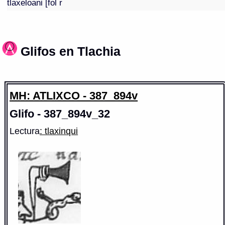
tlaxeloani [fol r
Glifos en Tlachia
MH: ATLIXCO - 387_894v
Glifo - 387_894v_32
Lectura
: tlaxinqui