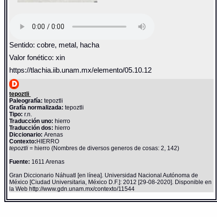
Sentido: cobre, metal, hacha
Valor fonético: xin
https://tlachia.iib.unam.mx/elemento/05.10.12
tepoztli
Paleografía:
tepoztli
Grafía normalizada:
tepoztli
Tipo:
r.n.
Traducción uno:
hierro
Traducción dos:
hierro
Diccionario:
Arenas
Contexto:
HIERRO
tepoztli
= hierro (Nombres de diversos generos de cosas: 2, 142)
Fuente:
1611 Arenas
Gran Diccionario Náhuatl [en línea]. Universidad Nacional Autónoma de
México [Ciudad Universitaria, México D.F.]: 2012 [29-08-2020]. Disponible en
la Web http://www.gdn.unam.mx/contexto/11544