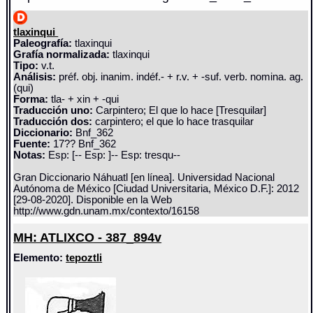
tlaxinqui
Paleografía:
tlaxinqui
Grafía normalizada:
tlaxinqui
Tipo:
v.t.
Análisis:
préf. obj. inanim. indéf.- + r.v. + -suf. verb. nomina. ag.
(qui)
Forma:
tla- + xin + -qui
Traducción uno:
Carpintero; El que lo hace [Tresquilar]
Traducción dos:
carpintero; el que lo hace trasquilar
Diccionario:
Bnf_362
Fuente:
17?? Bnf_362
Notas:
Esp: [-- Esp: ]-- Esp: tresqu--
Gran Diccionario Náhuatl [en línea]. Universidad Nacional
Autónoma de México [Ciudad Universitaria, México D.F.]: 2012
[29-08-2020]. Disponible en la Web
http://www.gdn.unam.mx/contexto/16158
MH: ATLIXCO - 387_894v
Elemento:
tepoztli