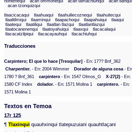
nontenequi
acan ommonequi
acan tamachiuhqui
acan tlanqui
acan tzonquizqui
tlaacicacaqui
tlaahuaqui
tlaahuiliecoznequi
tlaahuitecqui
tlaaltilmiqui
tlaaminqui
tlaapachoqui
tlaapahuiqui
tlaaqui
tlaatequi
tlaatiliqui
tlaatlan tlazqui
tlaatlantlazqui
tlaatocanenenqui
tlaatoyahuiqui
tlaaxqui
tlacacalaqui
tlacacatzilpiqui
tlacacayauhqui
tlacachiuhqui
Traducciones
Carpintero; El que lo hace [Tresquilar]
- En: 17?? Bnf_362
Charpentier.
- En: 2004 Wimmer
Dorador de alguna cosa
- En
1780 ? Bnf_361
carpintero
- En: 1547 Olmos_G
X-27(2)
- En:
1580 CF Index
dolador.
- En: 1571 Molina 1
carpintero.
- En:
1571 Molina 1
Textos en Temoa
17r 125
¶
Tlaxinqui
quauhxinqui tlatepuzuiani quauhtlaçani