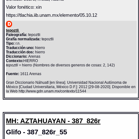
Valor fonético: xin
https://tlachia.iib.unam.mx/elemento/05.10.12
tepoztli
Paleografía:
tepoztli
Grafía normalizada:
tepoztli
Tipo:
r.n.
Traducción uno:
hierro
Traducción dos:
hierro
Diccionario:
Arenas
Contexto:
HIERRO
tepoztli
= hierro (Nombres de diversos generos de cosas: 2, 142)
Fuente:
1611 Arenas
Gran Diccionario Náhuatl [en línea]. Universidad Nacional Autónoma de
México [Ciudad Universitaria, México D.F.]: 2012 [29-08-2020]. Disponible en
la Web http://www.gdn.unam.mx/contexto/11544
MH: AZTAHUAYAN - 387_826r
Glifo - 387_826r_55