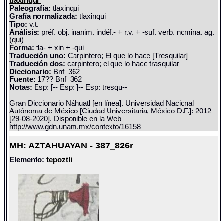
tlaxinqui
Paleografía:
tlaxinqui
Grafía normalizada:
tlaxinqui
Tipo:
v.t.
Análisis:
préf. obj. inanim. indéf.- + r.v. + -suf. verb. nomina. ag.
(qui)
Forma:
tla- + xin + -qui
Traducción uno:
Carpintero; El que lo hace [Tresquilar]
Traducción dos:
carpintero; el que lo hace trasquilar
Diccionario:
Bnf_362
Fuente:
17?? Bnf_362
Notas:
Esp: [-- Esp: ]-- Esp: tresqu--
Gran Diccionario Náhuatl [en línea]. Universidad Nacional
Autónoma de México [Ciudad Universitaria, México D.F.]: 2012
[29-08-2020]. Disponible en la Web
http://www.gdn.unam.mx/contexto/16158
MH: AZTAHUAYAN - 387_826r
Elemento:
tepoztli