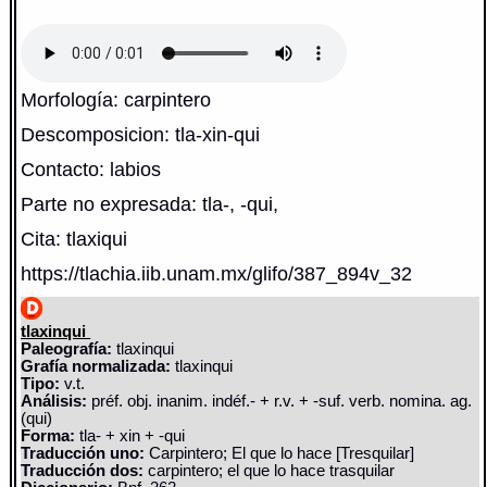
Morfología: carpintero
Descomposicion: tla-xin-qui
Contacto: labios
Parte no expresada: tla-, -qui,
Cita: tlaxiqui
https://tlachia.iib.unam.mx/glifo/387_894v_32
tlaxinqui
Paleografía:
tlaxinqui
Grafía normalizada:
tlaxinqui
Tipo:
v.t.
Análisis:
préf. obj. inanim. indéf.- + r.v. + -suf. verb. nomina. ag.
(qui)
Forma:
tla- + xin + -qui
Traducción uno:
Carpintero; El que lo hace [Tresquilar]
Traducción dos:
carpintero; el que lo hace trasquilar