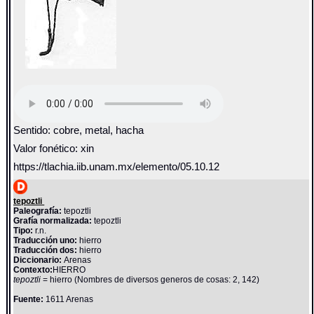
Sentido: cobre, metal, hacha
Valor fonético: xin
https://tlachia.iib.unam.mx/elemento/05.10.12
tepoztli
Paleografía:
tepoztli
Grafía normalizada:
tepoztli
Tipo:
r.n.
Traducción uno:
hierro
Traducción dos:
hierro
Diccionario:
Arenas
Contexto:
HIERRO
tepoztli
= hierro (Nombres de diversos generos de cosas: 2, 142)
Fuente:
1611 Arenas