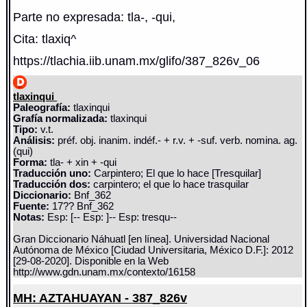
Parte no expresada: tla-, -qui,
Cita: tlaxiq^
https://tlachia.iib.unam.mx/glifo/387_826v_06
tlaxinqui
Paleografía:
tlaxinqui
Grafía normalizada:
tlaxinqui
Tipo:
v.t.
Análisis:
préf. obj. inanim. indéf.- + r.v. + -suf. verb. nomina. ag.
(qui)
Forma:
tla- + xin + -qui
Traducción uno:
Carpintero; El que lo hace [Tresquilar]
Traducción dos:
carpintero; el que lo hace trasquilar
Diccionario:
Bnf_362
Fuente:
17?? Bnf_362
Notas:
Esp: [-- Esp: ]-- Esp: tresqu--
Gran Diccionario Náhuatl [en línea]. Universidad Nacional
Autónoma de México [Ciudad Universitaria, México D.F.]: 2012
[29-08-2020]. Disponible en la Web
http://www.gdn.unam.mx/contexto/16158
MH: AZTAHUAYAN - 387_826v