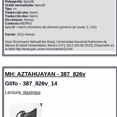
Paleografía:
tepoztli
Grafía normalizada:
tepoztli
Tipo:
r.n.
Traducción uno:
hierro
Traducción dos:
hierro
Diccionario:
Arenas
Contexto:
HIERRO
tepoztli
= hierro (Nombres de diversos generos de cosas: 2, 142)
Fuente:
1611 Arenas
Gran Diccionario Náhuatl [en línea]. Universidad Nacional Autónoma de
México [Ciudad Universitaria, México D.F.]: 2012 [29-08-2020]. Disponible en
la Web http://www.gdn.unam.mx/contexto/11544
MH: AZTAHUAYAN - 387_826v
Glifo - 387_826v_14
Lectura
: tlaxinqui