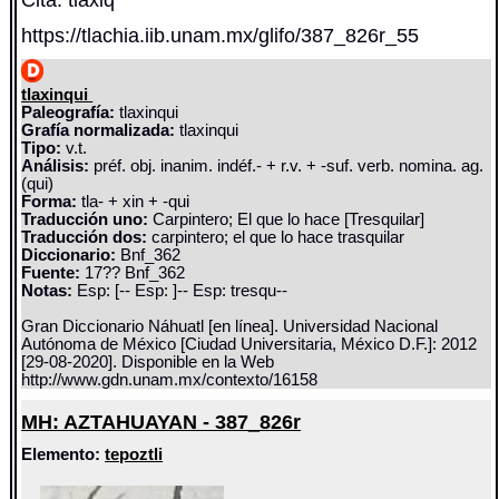
https://tlachia.iib.unam.mx/glifo/387_826r_55
tlaxinqui
Paleografía:
tlaxinqui
Grafía normalizada:
tlaxinqui
Tipo:
v.t.
Análisis:
préf. obj. inanim. indéf.- + r.v. + -suf. verb. nomina. ag.
(qui)
Forma:
tla- + xin + -qui
Traducción uno:
Carpintero; El que lo hace [Tresquilar]
Traducción dos:
carpintero; el que lo hace trasquilar
Diccionario:
Bnf_362
Fuente:
17?? Bnf_362
Notas:
Esp: [-- Esp: ]-- Esp: tresqu--
Gran Diccionario Náhuatl [en línea]. Universidad Nacional
Autónoma de México [Ciudad Universitaria, México D.F.]: 2012
[29-08-2020]. Disponible en la Web
http://www.gdn.unam.mx/contexto/16158
MH: AZTAHUAYAN - 387_826r
Elemento:
tepoztli