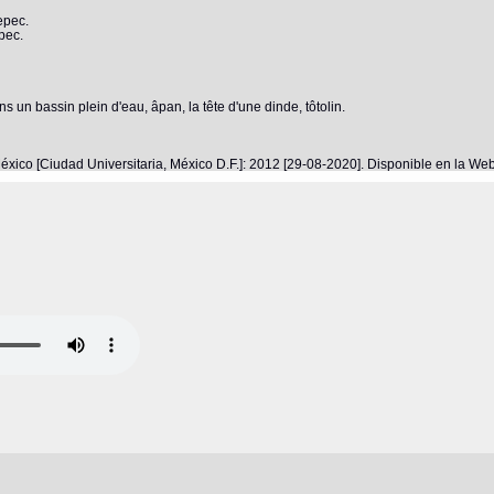
epec.
pec.
n bassin plein d'eau, âpan, la tête d'une dinde, tôtolin.
éxico [Ciudad Universitaria, México D.F.]: 2012 [29-08-2020]. Disponible en la W