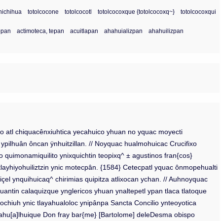
chichihua
totolcocone
totolcocotl
totolcocoxque {totolcocoxq~}
totolcocoxqui
opan
actimoteca, tepan
acuitlapan
ahahuializpan
ahahuilizpan
ico atl chiquacênxiuhtica yecahuico yhuan no yquac moyecti
a ypilhuân ôncan ÿnhuitzillan. // Noyquac hualmohuicac Crucifixo
quimonamiquilito ynixquichtin teopixq^ ± agustinos fran{cos}
layhiyohuiliztzin ynic motecpân. {1584} Cetecpatl yquac ônmopehualti
çel ynquihuicaq^ chirimias quipitza atlixocan ychan. // Auhnoyquac
uantin calaquizque ynglericos yhuan ynaltepetl ypan tlaca tlatoque
mochiuh ynic tlayahualoloc ynipânpa Sancta Concilio ynteoyotica
yahu[a]lhuique Don fray bar{me} [Bartolome] deleDesma obispo