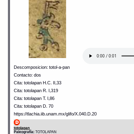
Descomposicion: totol-a-pan
Contacto: dos
Cita: totolapan H.C. II,33
Cita: totolapan R. I,319
Cita: totolapan T. I,86
Cita: totolapan D. 70
https://tlachia.iib.unam.mx/glifo/X.040.D.20
totolapan
Paleografía:
TOTOLAPAN