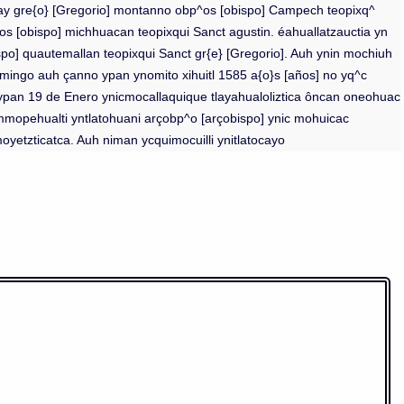
ray gre{o} [Gregorio] montanno obp^os [obispo] Campech teopixq^
s [obispo] michhuacan teopixqui Sanct agustin. éahuallatzauctia yn
po] quautemallan teopixqui Sanct gr{e} [Gregorio]. Auh ynin mochiuh
Domingo auh çanno ypan ynomito xihuitl 1585 a{o}s [años] no yq^c
 ypan 19 de Enero ynicmocallaquique tlayahualoliztica ôncan oneohuac
mmopehualti yntlatohuani arçobp^o [arçobispo] ynic mohuicac
moyetzticatca. Auh niman ycquimocuilli ynitlatocayo