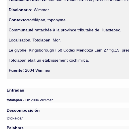
Diccionario:
Wimmer
Contexto:
totôlâpan, toponyme.
Communauté rattachée à la province tributaire de Huaxtepec.
Localisation, Totolapan, Mor.
Le glyphe, Kingsborough I 58 Codex Mendoza Lám 27 fig.19. présen
Totolapan était un établissement xochimilca.
Fuente:
2004 Wimmer
Entradas
totolapan
- En: 2004 Wimmer
Descomposición
totol-a-pan
Palabras