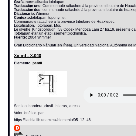
Grafía normalizada:
totolapan
Traducción uno:
Communauté rattachée à la province tributaire de Huaxt
Traducción dos:
communauté rattachée à la province tributaire de huaxte
Diccionario:
Wimmer
Contexto:
totôlâpan, toponyme.
Communauté rattachée à la province tributaire de Huaxtepec.
Localisation, Totolapan, Mor.
Le glyphe, Kingsborough I 58 Codex Mendoza Lám 27 fig.19. présente dans u
Totolapan était un établissement xochimilca.
Fuente:
2004 Wimmer
Gran Diccionario Náhuatl [en línea]. Universidad Nacional Autónoma de M
Xolotl - X.040
Elemento:
pantli
Sentido: bandera; clasif.: hileras, zurcos...
Valor fonético: pan
https://tlachia.iib.unam.mx/elemento/05_12_46
pantli