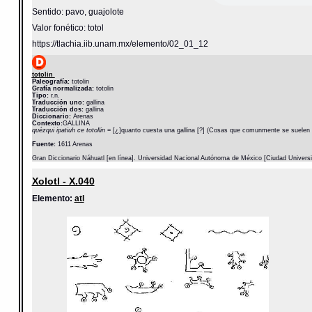
Sentido: pavo, guajolote
Valor fonético: totol
https://tlachia.iib.unam.mx/elemento/02_01_12
totolin
Paleografía:
totolin
Grafía normalizada:
totolin
Tipo:
r.n.
Traducción uno:
gallina
Traducción dos:
gallina
Diccionario:
Arenas
Contexto:
GALLINA
quézqui ipatiuh ce totollin
= [¿]quanto cuesta una gallina [?] (Cosas que comunmente se suelen pr
Fuente:
1611 Arenas
Gran Diccionario Náhuatl [en línea]. Universidad Nacional Autónoma de México [Ciudad Univers
Xolotl - X.040
Elemento:
atl