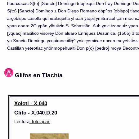
huuaxacac S{to} [Sancto] Domingo teopixqui Don fray Domingo Dea
S{to} [Sancto] Domingo ± Don Diego Romano obp^os [obispo] tlaxca
arçobispo casolla quihualaquitia yhuân ytopil ymitra auhçan mochc
ypan enero 2O ypân ylhuitzin S. Sebastiân. Auh ynic tzonquiz ypan 
[yquac] maxitico visorey Don aluaro Enriquez Dezunica. {1586} 3 
yn Sancto Domingo ycquimocuiliq^ ynic çemicac oncan moyetztiezq
Castillan yeteotlac ynônmopehualti Don p{o} [pedro] moya Decontrela
Glifos en Tlachia
Xolotl - X.040
Glifo - X.040.D.20
Lectura
: totolapan