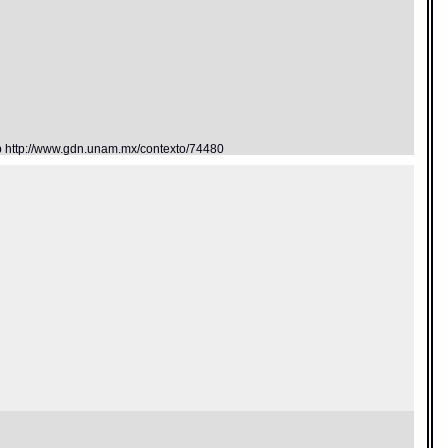
eb http://www.gdn.unam.mx/contexto/74480