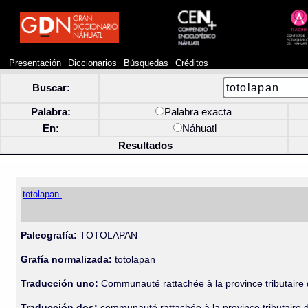
Presentación
Diccionarios
Búsquedas
Créditos
Buscar:
Palabra:
Palabra exacta
En:
Náhuatl
Resultados
totolapan
Paleografía:
TOTOLAPAN
Grafía normalizada:
totolapan
Traducción uno:
Communauté rattachée à la province tributaire
Traducción dos:
communauté rattachée à la province tributaire 