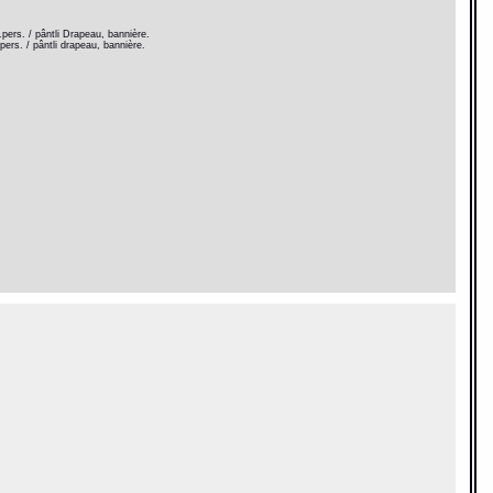
pers. / pântli Drapeau, bannière.
ers. / pântli drapeau, bannière.