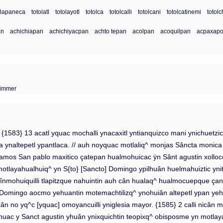
olapaneca
totolatl
totolayotl
totolca
totolcalli
totolcani
totolcatinemi
totol
an
achichiapan
achichiyacpan
achto tepan
acolpan
acoquilpan
acpaxap
Wimmer
. {1583} 13 acatl yquac mochalli ynacaxitl yntianquizco mani ynichuetz
itza ynaltepetl ypantlaca. // auh noyquac motlaliq^ monjas Sâncta monic
amos San pablo maxitico çatepan hualmohuicac ÿn Sânt agustin xolloco 
otlayahualhuiq^ yn S{to} [Sancto] Domingo ypilhuân huelmahuiztic ynit
înmohuiquilli tlapitzque nahuintin auh cân hualaq^ hualmocuepque çani
S. Domingo aocmo yehuantin motemachtilizq^ ynohuiân altepetl ypan yeh
çân no yq^c [yquac] omoyancuilli yniglesia mayor. {1585} 2 calli nicân 
ohuac y Sanct agustin yhuân ynixquichtin teopixq^ obisposme yn motla