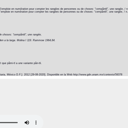
n. S'emploie en numération pour compter les rangées de personnes ou de choses: "cempântli", une rangée, / n.
n. s'emploie en numération pour compter les rangées de personnes ou de choses: "cempântli", une rangée, / n.p
e choses: "cempântli", une rangée,
den a la larga. Molina I 119. Rammow 1964,84.
 que pâmi-tl a une variante pân-tli.
itaria, México D.F.]: 2012 [29-08-2020]. Disponible en la Web http://www.gdn.unam.mx/contexto/59378