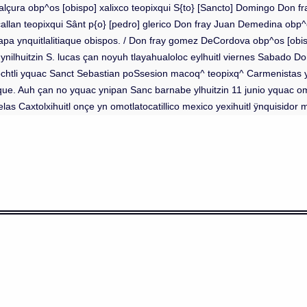
lçura obp^os [obispo] xalixco teopixqui S{to} [Sancto] Domingo Don f
llan teopixqui Sânt p{o} [pedro] glerico Don fray Juan Demedina obp^o
apa ynquitlalitiaque obispos. / Don fray gomez DeCordova obp^os [obis
ynilhuitzin S. lucas çan noyuh tlayahualoloc eylhuitl viernes Sabado 
tochtli yquac Sanct Sebastian poSsesion macoq^ teopixq^ Carmenistas
ue. Auh çan no yquac ynipan Sanc barnabe ylhuitzin 11 junio yquac o
s Caxtolxihuitl onçe yn omotlatocatillico mexico yexihuitl ÿnquisidor 