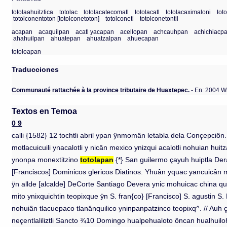
totolaahuitztica
totolac
totolacatecomatl
totolacatl
totolacaximaloni
tot
totolconentoton [totolconetoton]
totolconetl
totolconetontli
acapan
acaquilpan
acatl yacapan
acellopan
achcauhpan
achichiacp
ahahuilpan
ahuatepan
ahuatzalpan
ahuecapan
totoloapan
Traducciones
Communauté rattachée à la province tributaire de Huaxtepec.
- En: 2004 
Textos en Temoa
0 9
calli {1582} 12 tochtli abril ypan ÿnmomân letabla dela Conçepciôn
motlacuicuili ynacalotli y nicân mexico ynizqui acalotli nohuian hu
ynonpa monextitzino
totolapan
{*} San guilermo çayuh huiptla Der
[Franciscos] Dominicos glericos Diatinos. Yhuân yquac yancuicân m
ÿn allde [alcalde] DeCorte Santiago Devera ynic mohuicac china qu
mito ynixquichtin teopixque ÿn S. fran{co} [Francisco] S. agustin 
nohuiân tlacuepaco tlanânquilico yninpanpatzinco teopixq^. // Auh 
neçentlaliliztli Sancto ¾10 Domingo hualpehualoto ôncan hualhuil