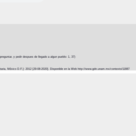
eguntar, y pedir despues de llegado a algun pueblo: 1, 37)
itaria, México D.F.]: 2012 [29-08-2020]. Disponible en la Web http://www.gdn.unam.mx/contexto/11887