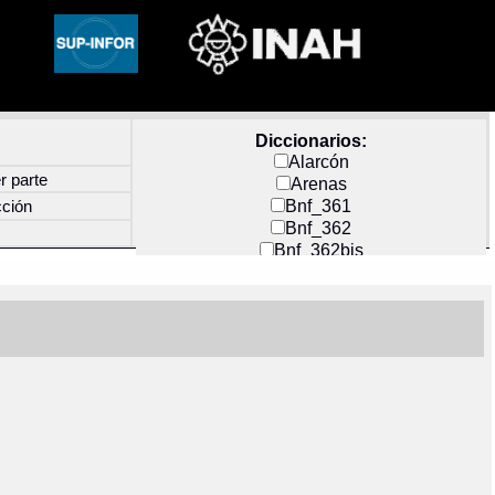
Diccionarios:
Alarcón
r parte
Arenas
Bnf_361
cción
Bnf_362
Bnf_362bis
Carochi
CF_INDEX
Clavijero
Cortés y Zedeño
Docs_México
Durán
Guerra
Mecayapan
Molina_1
Molina_2
Olmos_G