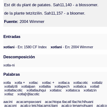
Est dit du plant de patates. Sah11,140 - a blossomer.
de la plante tetzitzilin. Sah11,157 - a bloomer.
Fuente:
2004 Wimmer
Entradas
xotlani
- En: 1580 CF Index
xotlani
- En: 2004 Wimmer
Descomposición
xotla-ni
Palabras
xotla
xotla +
xotlac
xotlac +
xotlaca
xotlacotic
xotlaliz
xotlaliztli
xotlalpan
xotlaltia
xotlapech
xotlatica
xotlatl
xotlatlacotic
xotlatlauhqui
xotlatoc
xotlatoca
xotlatzin
xotlaz
xotla[n]tlacotic
aacini
acacampaxoani
acachtopa tlacatl tlachichihuani
acaconi
acalco teichtacamictiani
acalco tenamohuani
acalco