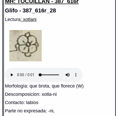
MH: TOCUILLAN - 387_616r
Glifo - 387_616r_28
Lectura
: xotlani
Morfología: que brota, que florece (W)
Descomposicion: xotla-ni
Contacto: labios
Parte no expresada: -ni,