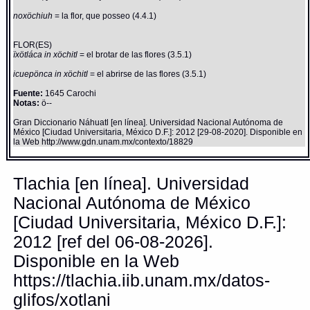
noxöchiuh
= la flor, que posseo (4.4.1)
FLOR(ES)
ïxötláca in xöchitl
= el brotar de las flores (3.5.1)
icuepönca in xöchitl
= el abrirse de las flores (3.5.1)
Fuente:
1645 Carochi
Notas:
ö--
Gran Diccionario Náhuatl [en línea]. Universidad Nacional Autónoma de
México [Ciudad Universitaria, México D.F.]: 2012 [29-08-2020]. Disponible en
la Web http://www.gdn.unam.mx/contexto/18829
Tlachia [en línea]. Universidad
Nacional Autónoma de México
[Ciudad Universitaria, México D.F.]:
2012 [ref del 06-08-2026].
Disponible en la Web
https://tlachia.iib.unam.mx/datos-
glifos/xotlani