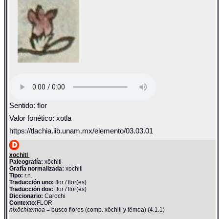
Sentido: flor
Valor fonético: xotla
https://tlachia.iib.unam.mx/elemento/03.03.01
xochitl
Paleografía:
xöchitl
Grafía normalizada:
xochitl
Tipo:
r.n.
Traducción uno:
flor / flor(es)
Traducción dos:
flor / flor(es)
Diccionario:
Carochi
Contexto:
FLOR
nixöchitemoa
= busco flores (comp. xöchitl y tëmoa) (4.1.1)