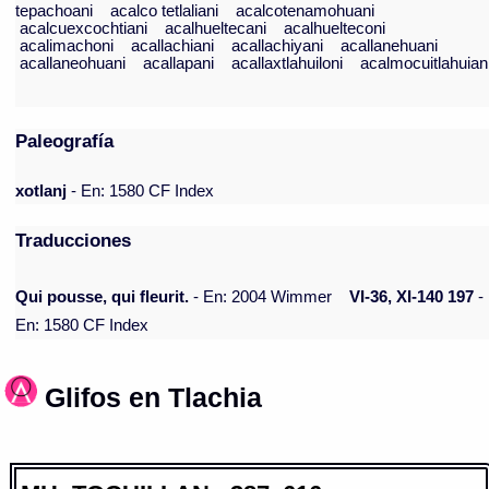
tepachoani
acalco tetlaliani
acalcotenamohuani
acalcuexcochtiani
acalhueltecani
acalhuelteconi
acalimachoni
acallachiani
acallachiyani
acallanehuani
acallaneohuani
acallapani
acallaxtlahuiloni
acalmocuitlahuian
Paleografía
xotlanj
- En: 1580 CF Index
Traducciones
Qui pousse, qui fleurit.
- En: 2004 Wimmer
VI-36, XI-140 197
-
En: 1580 CF Index
Glifos en Tlachia