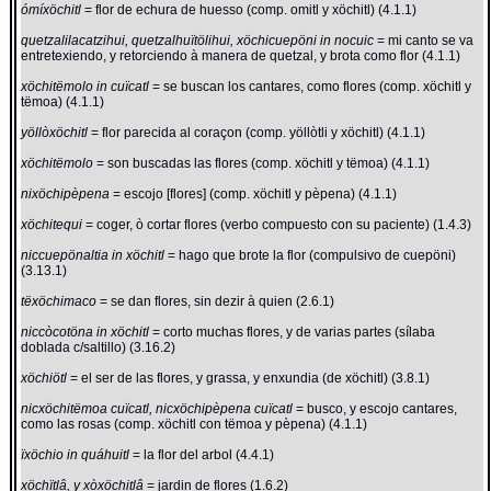
ómíxöchitl
= flor de echura de huesso (comp. omitl y xöchitl) (4.1.1)
quetzalilacatzihui, quetzalhuïtölihui, xöchicuepöni in nocuic
= mi canto se va
entretexiendo, y retorciendo à manera de quetzal, y brota como flor (4.1.1)
xöchitëmolo in cuïcatl
= se buscan los cantares, como flores (comp. xöchitl y
tëmoa) (4.1.1)
yöllòxöchitl
= flor parecida al coraçon (comp. yöllòtli y xöchitl) (4.1.1)
xöchitëmolo
= son buscadas las flores (comp. xöchitl y tëmoa) (4.1.1)
nixöchipèpena
= escojo [flores] (comp. xöchitl y pèpena) (4.1.1)
xöchitequi
= coger, ò cortar flores (verbo compuesto con su paciente) (1.4.3)
niccuepönaltia in xöchitl
= hago que brote la flor (compulsivo de cuepöni)
(3.13.1)
tëxöchimaco
= se dan flores, sin dezir à quien (2.6.1)
niccòcotöna in xöchitl
= corto muchas flores, y de varias partes (sílaba
doblada c/saltillo) (3.16.2)
xöchiötl
= el ser de las flores, y grassa, y enxundia (de xöchitl) (3.8.1)
nicxöchitëmoa cuïcatl, nicxöchipèpena cuïcatl
= busco, y escojo cantares,
como las rosas (comp. xöchitl con tëmoa y pèpena) (4.1.1)
ïxöchio in quáhuitl
= la flor del arbol (4.4.1)
xöchïtlâ, y xòxöchitlâ
= jardin de flores (1.6.2)