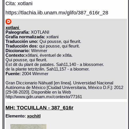
Cita: xotlani
https://tlachia.iib.unam.mx/glifo/387_616r_28
xotlani
Paleografía:
XOTLANI
Grafía normalizada:
xotlani
Traducción uno:
Qui pousse, qui fleurit.
Traducción dos:
qui pousse, qui fleurit.
Diccionario:
Wimmer
Contexto:
xôtlani, éventuel de xôtla.
Qui pousse, qui fleurit.
Est dit du plant de patates. Sah11,140 - a blossomer.
de la plante tetzitzilin. Sah11,157 - a bloomer.
Fuente:
2004 Wimmer
Gran Diccionario Náhuatl [en línea]. Universidad Nacional
Autónoma de México [Ciudad Universitaria, México D.F.]: 2012
[29-08-2020]. Disponible en la Web
http://www.gdn.unam.mx/contexto/77161
MH: TOCUILLAN - 387_616r
Elemento:
xochitl