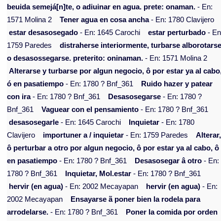
beuida semejá[n]te, o adiuinar en agua. prete: onaman.
- En:
1571 Molina 2
Tener agua en cosa ancha
- En: 1780 Clavijero
estar desasosegado
- En: 1645 Carochi
estar perturbado
- En
1759 Paredes
distraherse interiormente, turbarse alborotars
o desasossegarse. preterito: oninaman.
- En: 1571 Molina 2
Alterarse y turbarse por algun negocio, ô por estar ya al cabo
ó en pasatiempo
- En: 1780 ? Bnf_361
Ruido hazer y patear
con ira
- En: 1780 ? Bnf_361
Desasosegarse
- En: 1780 ?
Bnf_361
Vaguear con el pensamiento
- En: 1780 ? Bnf_361
desasosegarle
- En: 1645 Carochi
Inquietar
- En: 1780
Clavijero
importuner a / inquietar
- En: 1759 Paredes
Alterar
ô perturbar a otro por algun negocio, ô por estar ya al cabo, ô
en pasatiempo
- En: 1780 ? Bnf_361
Desasosegar â otro
- En:
1780 ? Bnf_361
Inquietar, Mol.estar
- En: 1780 ? Bnf_361
hervir (en agua)
- En: 2002 Mecayapan
hervir (en agua)
- En:
2002 Mecayapan
Ensayarse ã poner bien la rodela para
arrodelarse.
- En: 1780 ? Bnf_361
Poner la comida por orden