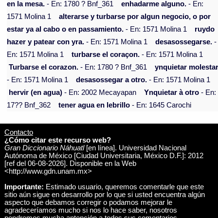
en la mesa.
- En: 1780 ? Bnf_361
enhadarme alguno.
- En:
1571 Molina 1
alterarse y turbarse por algun negocio, o por
estar ya al cabo o en passamiento.
- En: 1571 Molina 1
ruydo
hazer y patear con yra.
- En: 1571 Molina 1
desasossegarse.
-
En: 1571 Molina 1
turbarse el coraçon.
- En: 1571 Molina 1
Turbarse el corazon.
- En: 1780 ? Bnf_361
ynquietar molestar
- En: 1571 Molina 1
desasossegar a otro.
- En: 1571 Molina 1
hervir (en agua)
- En: 2002 Mecayapan
Ynquietar à otro
- En:
17?? Bnf_362
tener agua en lebrillo
- En: 1645 Carochi
Contacto
¿Cómo citar este recurso web?
Gran Diccionario Náhuatl
[en línea]. Universidad Nacional
Autónoma de México [Ciudad Universitaria, México D.F.]: 2012
[ref del 06-08-2026]. Disponible en la Web
<http://www.gdn.unam.mx>
Importante:
Estimado usuario, queremos comentarle que este
sitio aún sigue en desarrollo por lo que si usted encuentra algún
aspecto que debamos corregir o podamos mejorar le
agradeceríamos mucho si nos lo hace saber, nosotros
pondremos mucha antención a todos sus comentarios.