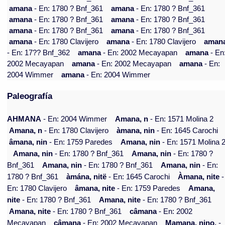
amana
- En: 1780 ? Bnf_361
amana
- En: 1780 ? Bnf_361
amana
- En: 1780 ? Bnf_361
amana
- En: 1780 ? Bnf_361
amana
- En: 1780 ? Bnf_361
amana
- En: 1780 ? Bnf_361
amana
- En: 1780 Clavijero
amana
- En: 1780 Clavijero
aman
- En: 17?? Bnf_362
amana
- En: 2002 Mecayapan
amana
- En
2002 Mecayapan
amana
- En: 2002 Mecayapan
amana
- En:
2004 Wimmer
amana
- En: 2004 Wimmer
Paleografía
AHMANA
- En: 2004 Wimmer
Amana, n
- En: 1571 Molina 2
Amana, n
- En: 1780 Clavijero
àmana, nin
- En: 1645 Carochi
âmana, nin
- En: 1759 Paredes
Amana, nin
- En: 1571 Molina 
Amana, nin
- En: 1780 ? Bnf_361
Amana, nin
- En: 1780 ?
Bnf_361
Amana, nin
- En: 1780 ? Bnf_361
Amana, nin
- En:
1780 ? Bnf_361
àmána, nitë
- En: 1645 Carochi
Àmana, nite
-
En: 1780 Clavijero
âmana, nite
- En: 1759 Paredes
Amana,
nite
- En: 1780 ? Bnf_361
Amana, nite
- En: 1780 ? Bnf_361
Amana, nite
- En: 1780 ? Bnf_361
câmana
- En: 2002
Mecayapan
câmana
- En: 2002 Mecayapan
Mamana, nino.
-