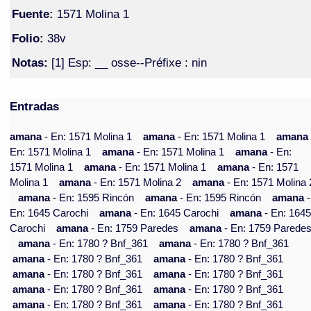
Fuente:
1571 Molina 1
Folio:
38v
Notas:
[1] Esp: __ osse--Préfixe : nin
Entradas
amana
- En: 1571 Molina 1
amana
- En: 1571 Molina 1
aman
En: 1571 Molina 1
amana
- En: 1571 Molina 1
amana
- En:
1571 Molina 1
amana
- En: 1571 Molina 1
amana
- En: 1571
Molina 1
amana
- En: 1571 Molina 2
amana
- En: 1571 Molina 
amana
- En: 1595 Rincón
amana
- En: 1595 Rincón
amana
-
En: 1645 Carochi
amana
- En: 1645 Carochi
amana
- En: 164
Carochi
amana
- En: 1759 Paredes
amana
- En: 1759 Parede
amana
- En: 1780 ? Bnf_361
amana
- En: 1780 ? Bnf_361
amana
- En: 1780 ? Bnf_361
amana
- En: 1780 ? Bnf_361
amana
- En: 1780 ? Bnf_361
amana
- En: 1780 ? Bnf_361
amana
- En: 1780 ? Bnf_361
amana
- En: 1780 ? Bnf_361
amana
- En: 1780 ? Bnf_361
amana
- En: 1780 ? Bnf_361