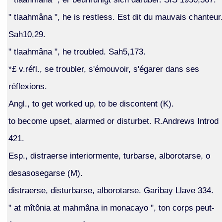
" tlaahmâna ", he is restless. Est dit du mauvais chanteur
Sah10,29.
" tlaahmâna ", he troubled. Sah5,173.
*£ v.réfl., se troubler, s'émouvoir, s'égarer dans ses
réflexions.
Angl., to get worked up, to be discontent (K).
to become upset, alarmed or disturbet. R.Andrews Introd
421.
Esp., distraerse interiormente, turbarse, alborotarse, o
desasosegarse (M).
distraerse, disturbarse, alborotarse. Garibay Llave 334.
" at mîtônia at mahmâna in monacayo ", ton corps peut-