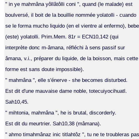
" in ye mahmâna yôllâtôlli coni ", quand (le malade) est
boulversé, il boit de la bouillie nommée yolatolli - cuando
se le forma mucho liquido (en el vientre al enfermo), bebe
(este) yolatolli. Prim.Mem. 81r = ECN10,142 (qui
interprète donc m-âmana, réfléchi à sens passif sur
âmana, v.i., préparer du liquide, de la boisson, mais cette
forme est sans doute impossible).
" mahmâna ", elle s'énerve - she becomes disturbed.
Est dit d'une mauvaise dame noble, totecuiyocihuatl.
Sah10,45.
" mihtonia, mahmâna ", he is brutal, discorderly.
Est dit du meurtrier. Sah10,38 (mâmana).
" ahmo timahmânaz inic titlahtôz ", tu ne te troubleras pa