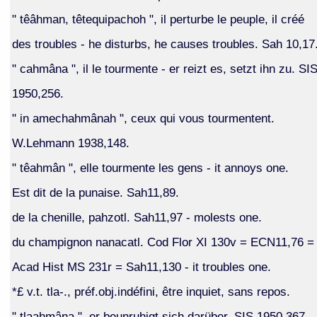
" têâhman, têtequipachoh ", il perturbe le peuple, il créé
des troubles - he disturbs, he causes troubles. Sah 10,17
" cahmâna ", il le tourmente - er reizt es, setzt ihn zu. SI
1950,256.
" in amechahmânah ", ceux qui vous tourmentent.
W.Lehmann 1938,148.
" têahmân ", elle tourmente les gens - it annoys one.
Est dit de la punaise. Sah11,89.
de la chenille, pahzotl. Sah11,97 - molests one.
du champignon nanacatl. Cod Flor XI 130v = ECN11,76 =
Acad Hist MS 231r = Sah11,130 - it troubles one.
*£ v.t. tla-., préf.obj.indéfini, être inquiet, sans repos.
" tlaahmâna ", er beunruhigt sich darüber. SIS 1950,367.