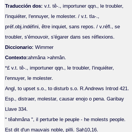
Traducción dos:
v.t. tê-., importuner qqn., le troubler,
l'inquiéter, l'ennuyer, le molester. / v.t. tla-.,
préf.obj.indéfini, être inquiet, sans repos. / v.réfl., se
troubler, s'émouvoir, s'égarer dans ses réflexions.
Diccionario:
Wimmer
Contexto:
ahmâna >ahmân.
*£ v.t. tê-., importuner qqn., le troubler, l'inquiéter,
l'ennuyer, le molester.
Angl, to upset s.o., to disturb s.o. R.Andrews Introd 421.
Esp., distraer, molestar, causar enojo o pena. Garibay
Llave 334.
" têahmâna ", il perturbe le peuple - he molests people.
Est dit d'un mauvais noble, pilli. Sah10,16.