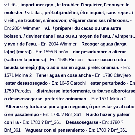
v.t. tê-., importuner qqn., le troubler, l'inquiéter, l'ennuyer, le
molester. / v.t. tla-., préf.obj.indéfini, être inquiet, sans repos. /
v.réfl., se troubler, s'émouvoir, s'égarer dans ses réflexions.
-
En: 2004 Wimmer
v.i., / préparer du cacao ou une autre
boisson. / deviner dans l'eau ou au moyen de l'eau. / v.impers.
y avoir de l'eau.
- En: 2004 Wimmer
Recoger aguas (larga
la[pr]I[mera])
- En: 1595 Rincón
dar pesadumbre o alterar
(salto en la primera)
- En: 1595 Rincón
hazer cacao o otra
beuida semejá[n]te, o adiuinar en agua. prete: onaman.
- En:
1571 Molina 2
Tener agua en cosa ancha
- En: 1780 Clavijero
estar desasosegado
- En: 1645 Carochi
estar perturbado
- En
1759 Paredes
distraherse interiormente, turbarse alborotars
o desasossegarse. preterito: oninaman.
- En: 1571 Molina 2
Alterarse y turbarse por algun negocio, ô por estar ya al cabo
ó en pasatiempo
- En: 1780 ? Bnf_361
Ruido hazer y patear
con ira
- En: 1780 ? Bnf_361
Desasosegarse
- En: 1780 ?
Bnf_361
Vaguear con el pensamiento
- En: 1780 ? Bnf_361