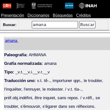
Presentación
Diccionarios
Búsquedas
Créditos
Buscar:
amana
Paleografía:
AHMANA
Grafía normalizada:
amana
Tipo:
_v.t.__v.i.__v.r.__v
Traducción uno:
v.t. tê-., importuner qqn., le troubler,
l'inquiéter, l'ennuyer, le molester. / v.t. tla-.,
préf.obj.indéfini, être inquiet, sans repos. / v.réfl., se
troubler, s'émouvoir, s'égarer dans ses réflexions.