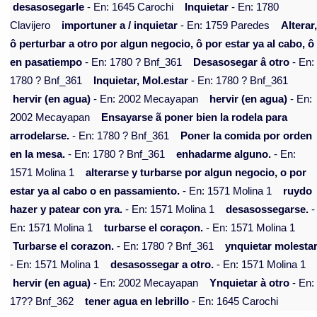
desasosegarle
- En: 1645 Carochi
Inquietar
- En: 1780
Clavijero
importuner a / inquietar
- En: 1759 Paredes
Alterar
ô perturbar a otro por algun negocio, ô por estar ya al cabo, ô
en pasatiempo
- En: 1780 ? Bnf_361
Desasosegar â otro
- En:
1780 ? Bnf_361
Inquietar, Mol.estar
- En: 1780 ? Bnf_361
hervir (en agua)
- En: 2002 Mecayapan
hervir (en agua)
- En:
2002 Mecayapan
Ensayarse ã poner bien la rodela para
arrodelarse.
- En: 1780 ? Bnf_361
Poner la comida por orden
en la mesa.
- En: 1780 ? Bnf_361
enhadarme alguno.
- En:
1571 Molina 1
alterarse y turbarse por algun negocio, o por
estar ya al cabo o en passamiento.
- En: 1571 Molina 1
ruydo
hazer y patear con yra.
- En: 1571 Molina 1
desasossegarse.
-
En: 1571 Molina 1
turbarse el coraçon.
- En: 1571 Molina 1
Turbarse el corazon.
- En: 1780 ? Bnf_361
ynquietar molestar
- En: 1571 Molina 1
desasossegar a otro.
- En: 1571 Molina 1
hervir (en agua)
- En: 2002 Mecayapan
Ynquietar à otro
- En:
17?? Bnf_362
tener agua en lebrillo
- En: 1645 Carochi