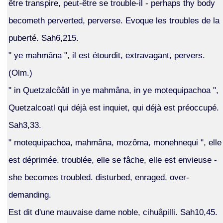
être transpire, peut-être se trouble-il - perhaps thy body
becometh perverted, perverse. Evoque les troubles de la
puberté. Sah6,215.
" ye mahmâna ", il est étourdit, extravagant, pervers.
(Olm.)
" in Quetzalcôâtl in ye mahmâna, in ye motequipachoa ",
Quetzalcoatl qui déjà est inquiet, qui déjà est préoccupé.
Sah3,33.
" motequipachoa, mahmâna, mozôma, monehnequi ", elle
est déprimée. troublée, elle se fâche, elle est envieuse -
she becomes troubled. disturbed, enraged, over-
demanding.
Est dit d'une mauvaise dame noble, cihuâpilli. Sah10,45.