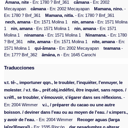
Amana, nite
- En: 1780 ? Bnf_361
câmana
- En: 2002
Mecayapan
câmana
- En: 2002 Mecayapan
Mamana, nino.
-
En: 1780 ? Bnf_361
Mamana, nitla.
- En: 1780 ? Bnf_361
nech, amana
- En: 1571 Molina 1
nin, amana
- En: 1571 Molina
1
nin, amana
- En: 1571 Molina 1
nin, amana
- En: 1571
Molina 1
ninamana
- En: 1571 Molina 1
Ninamana.
- En: 1780
? Bnf_361
nite, amana
- En: 1571 Molina 1
nite, amana
- En:
1571 Molina 1
qui-âmana
- En: 2002 Mecayapan
teamana
-
En: 17?? Bnf_362
ämána, n
- En: 1645 Carochi
Traducciones
v.t. tê-., importuner qqn., le troubler, l'inquiéter, l'ennuyer, le
molester. / v.t. tla-., préf.obj.indéfini, être inquiet, sans repos. /
v.réfl., se troubler, s'émouvoir, s'égarer dans ses réflexions.
-
En: 2004 Wimmer
v.i., / préparer du cacao ou une autre
boisson. / deviner dans l'eau ou au moyen de l'eau. / v.impers.
y avoir de l'eau.
- En: 2004 Wimmer
Recoger aguas (larga
la[pr]I[mera])
- En: 1595 Rincón
dar pesadumbre o alterar