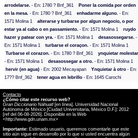
arrodelarse.
- En: 1780 ? Bnf_361
Poner la comida por orden
en la mesa.
- En: 1780 ? Bnf_361
enhadarme alguno.
- En:
1571 Molina 1
alterarse y turbarse por algun negocio, o por
estar ya al cabo o en passamiento.
- En: 1571 Molina 1
ruydo
hazer y patear con yra.
- En: 1571 Molina 1
desasossegarse.
-
En: 1571 Molina 1
turbarse el coraçon.
- En: 1571 Molina 1
Turbarse el corazon.
- En: 1780 ? Bnf_361
ynquietar molestar
- En: 1571 Molina 1
desasossegar a otro.
- En: 1571 Molina 1
hervir (en agua)
- En: 2002 Mecayapan
Ynquietar à otro
- En:
17?? Bnf_362
tener agua en lebrillo
- En: 1645 Carochi
Contacto
¿Cómo citar este recurso web?
Gran Diccionario Náhuatl
[en línea]. Universidad Nacional
Autónoma de México [Ciudad Universitaria, México D.F.]: 2012
[ref del 06-08-2026]. Disponible en la Web
<http://www.gdn.unam.mx>
Importante:
Estimado usuario, queremos comentarle que este
sitio aún sigue en desarrollo por lo que si usted encuentra algún