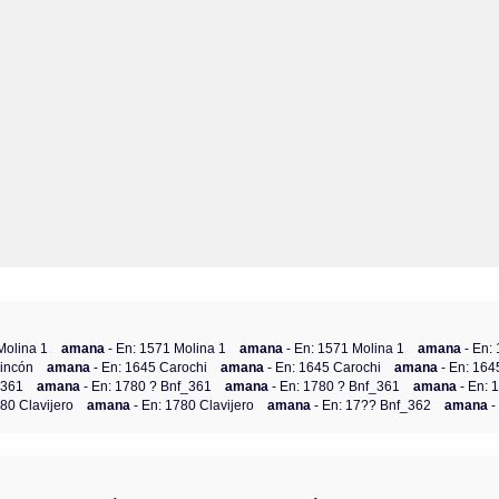
Molina 1
amana
- En: 1571 Molina 1
amana
- En: 1571 Molina 1
amana
- En:
Rincón
amana
- En: 1645 Carochi
amana
- En: 1645 Carochi
amana
- En: 164
_361
amana
- En: 1780 ? Bnf_361
amana
- En: 1780 ? Bnf_361
amana
- En: 
780 Clavijero
amana
- En: 1780 Clavijero
amana
- En: 17?? Bnf_362
amana
-