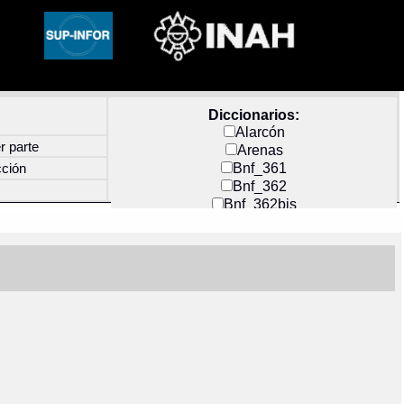
Diccionarios:
Alarcón
r parte
Arenas
Bnf_361
cción
Bnf_362
Bnf_362bis
Carochi
CF_INDEX
Clavijero
Cortés y Zedeño
Docs_México
Durán
Guerra
Mecayapan
Molina_1
Molina_2
Olmos_G