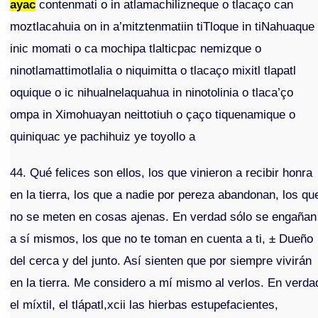
ayac
contenmati o in atlamachilizneque o tlacaço can
moztlacahuia on in a’mitztenmatiin tiTloque in tiNahuaque
inic momati o ca mochipa tlalticpac nemizque o
ninotlamattimotlalia o niquimitta o tlacaço mixitl tlapatl
oquique o ic nihualnelaquahua in ninotolinia o tlaca’ço
ompa in Ximohuayan neittotiuh o çaço tiquenamique o
quiniquac ye pachihuiz ye toyollo a
44. Qué felices son ellos, los que vinieron a recibir honra
en la tierra, los que a nadie por pereza abandonan, los qu
no se meten en cosas ajenas. En verdad sólo se engañan
a sí mismos, los que no te toman en cuenta a ti, ± Dueño
del cerca y del junto. Así sienten que por siempre vivirán
en la tierra. Me considero a mí mismo al verlos. En verda
el míxtil, el tlápatl,xcii las hierbas estupefacientes,