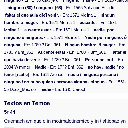
ninguno
- En: 1780 Clavijero
ninguno / nadie
- En: 1629 Alarcó
ninguno (30) / ninguno. (63)
- En: 1565 Sahagún Escolio
faltar el que auia d[e] venir.
- En: 1571 Molina 1
ningun
hombre o muger.
- En: 1571 Molina 1
ausente.
- En: 1571
Molina 1
ausente estar.
- En: 1571 Molina 1
nadie, por
ninguno o ninguna.
- En: 1571 Molina 1
Nadie por ninguno, ô
ninguna
- En: 1780 ? Bnf_361
Ningun hombre, ô muger
- En:
1780 ? Bnf_361
Aucente estar
- En: 1780 ? Bnf_361
Faltar el
que havia de venir
- En: 1780 ? Bnf_361
Personne, nul.
- En:
2004 Wimmer
Nadie
- En: 17?? Bnf_362
no hay / nadie / no
tener [nadie]
- En: 1611 Arenas
nadie / ninguna persona /
ninguno / no hubo quien / persona alguna / ningún
- En: 1551-
95 Docs_México
nadie
- En: 1645 Carochi
Textos en Temoa
5r 44
Quemach amique o in motimalotinemico y in tlalticpac yn