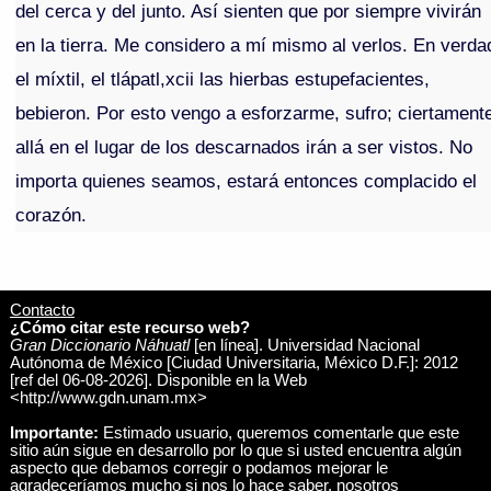
del cerca y del junto. Así sienten que por siempre vivirán
en la tierra. Me considero a mí mismo al verlos. En verda
el míxtil, el tlápatl,xcii las hierbas estupefacientes,
bebieron. Por esto vengo a esforzarme, sufro; ciertament
allá en el lugar de los descarnados irán a ser vistos. No
importa quienes seamos, estará entonces complacido el
corazón.
Contacto
¿Cómo citar este recurso web?
Gran Diccionario Náhuatl
[en línea]. Universidad Nacional
Autónoma de México [Ciudad Universitaria, México D.F.]: 2012
[ref del 06-08-2026]. Disponible en la Web
<http://www.gdn.unam.mx>
Importante:
Estimado usuario, queremos comentarle que este
sitio aún sigue en desarrollo por lo que si usted encuentra algún
aspecto que debamos corregir o podamos mejorar le
agradeceríamos mucho si nos lo hace saber, nosotros