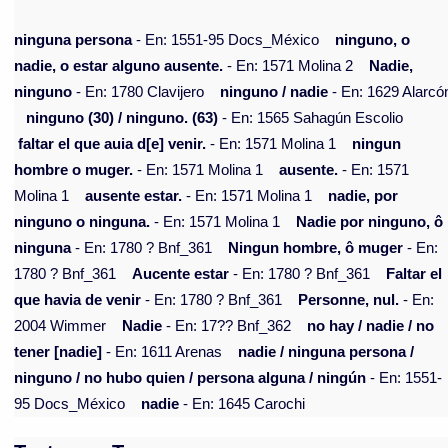
ninguna persona
- En: 1551-95 Docs_México
ninguno, o
nadie, o estar alguno ausente.
- En: 1571 Molina 2
Nadie,
ninguno
- En: 1780 Clavijero
ninguno / nadie
- En: 1629 Alarcó
ninguno (30) / ninguno. (63)
- En: 1565 Sahagún Escolio
faltar el que auia d[e] venir.
- En: 1571 Molina 1
ningun
hombre o muger.
- En: 1571 Molina 1
ausente.
- En: 1571
Molina 1
ausente estar.
- En: 1571 Molina 1
nadie, por
ninguno o ninguna.
- En: 1571 Molina 1
Nadie por ninguno, ô
ninguna
- En: 1780 ? Bnf_361
Ningun hombre, ô muger
- En:
1780 ? Bnf_361
Aucente estar
- En: 1780 ? Bnf_361
Faltar el
que havia de venir
- En: 1780 ? Bnf_361
Personne, nul.
- En:
2004 Wimmer
Nadie
- En: 17?? Bnf_362
no hay / nadie / no
tener [nadie]
- En: 1611 Arenas
nadie / ninguna persona /
ninguno / no hubo quien / persona alguna / ningún
- En: 1551-
95 Docs_México
nadie
- En: 1645 Carochi