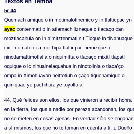
Textos en Temoa
5r 44
Quemach amique o in motimalotinemico y in tlalticpac yn
ayac
contenmati o in atlamachilizneque o tlacaço can
moztlacahuia on in a’mitztenmatiin tiTloque in tiNahuaque
inic momati o ca mochipa tlalticpac nemizque o
ninotlamattimotlalia o niquimitta o tlacaço mixitl tlapatl
oquique o ic nihualnelaquahua in ninotolinia o tlaca’ço
ompa in Ximohuayan neittotiuh o çaço tiquenamique o
quiniquac ye pachihuiz ye toyollo a
44. Qué felices son ellos, los que vinieron a recibir honra
en la tierra, los que a nadie por pereza abandonan, los qu
no se meten en cosas ajenas. En verdad sólo se engañan
a sí mismos, los que no te toman en cuenta a ti, ± Dueño