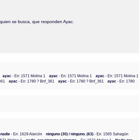
Olmos_V
Paredes
Rincón
a quien se busca, que responden Ayac.
Sahagún Escolio
Tezozomoc
Tzinacapan
Wimmer
ayac
- En: 1571 Molina 1
ayac
- En: 1571 Molina 1
ayac
- En: 1571 Molina 1
361
ayac
- En: 1780 ? Bnf_361
ayac
- En: 1780 ? Bnf_361
ayac
- En: 1780
 nadie
- En: 1629 Alarcón
ninguno (30) / ninguno. (63)
- En: 1565 Sahagún