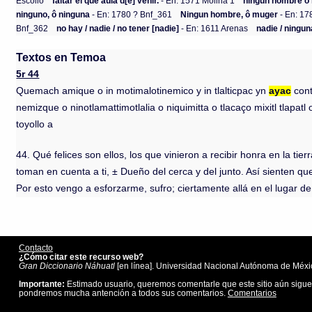
Escolio
faltar el que auia d[e] venir.
- En: 1571 Molina 1
ningun hombre o
ninguno, ô ninguna
- En: 1780 ? Bnf_361
Ningun hombre, ô muger
- En: 17
Bnf_362
no hay / nadie / no tener [nadie]
- En: 1611 Arenas
nadie / ningun
Textos en Temoa
5r 44
Quemach amique o in motimalotinemico y in tlalticpac yn
ayac
cont
nemizque o ninotlamattimotlalia o niquimitta o tlacaço mixitl tlapa
toyollo a
44. Qué felices son ellos, los que vinieron a recibir honra en la 
toman en cuenta a ti, ± Dueño del cerca y del junto. Así sienten que 
Por esto vengo a esforzarme, sufro; ciertamente allá en el lugar 
Contacto
¿Cómo citar este recurso web?
Gran Diccionario Náhuatl
[en línea]. Universidad Nacional Autónoma de Méxic
Importante:
Estimado usuario, queremos comentarle que este sitio aún sigue
pondremos mucha antención a todos sus comentarios.
Comentarios