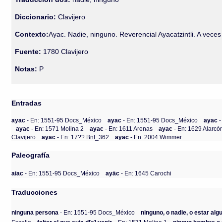
Diccionario:
Clavijero
Contexto:
Ayac. Nadie, ninguno. Reverencial Ayacatzintli. A vec
Fuente:
1780 Clavijero
Notas:
P
Entradas
ayac
- En: 1551-95 Docs_México
ayac
- En: 1551-95 Docs_México
ayac
ayac
- En: 1571 Molina 2
ayac
- En: 1611 Arenas
ayac
- En: 1629 Alarcó
Clavijero
ayac
- En: 17?? Bnf_362
ayac
- En: 2004 Wimmer
Paleografía
aiac
- En: 1551-95 Docs_México
ayäc
- En: 1645 Carochi
Traducciones
ninguna persona
- En: 1551-95 Docs_México
ninguno, o nadie, o estar alg