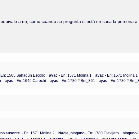
es equivale a no, como cuando se pregunta si está en casa la persona 
- En: 1565 Sahagún Escolio
ayac
- En: 1571 Molina 1
ayac
- En: 1571 Molina 1
n
ayac
- En: 1645 Carochi
ayac
- En: 1780 ? Bnf_361
ayac
- En: 1780 ? Bnf_
uno ausente.
- En: 1571 Molina 2
Nadie, ninguno
- En: 1780 Clavijero
ninguno /