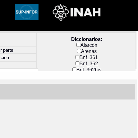
Diccionarios:
Alarcón
r parte
Arenas
Bnf_361
cción
Bnf_362
Bnf_362bis
Carochi
CF_INDEX
Clavijero
Cortés y Zedeño
Docs_México
Durán
Guerra
Mecayapan
Molina_1
Molina_2
Olmos_G