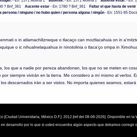
 muger.
- En: 1571 Molina 1
ausente.
- En: 1571 Molina 1
ausente estar.
- En: 
80 ? Bnf_361
Aucente estar
- En: 1780 ? Bnf_361
Faltar el que havia de venir
a persona / ninguno / no hubo quien / persona alguna / ningún
- En: 1551-95 Doc
enmati o in atlamachilizneque o tlacaço can moztlacahuia on in a’mitzt
tl oquique o ic nihualnelaquahua in ninotolinia o tlaca’ço ompa in Ximo
tierra, los que a nadie por pereza abandonan, los que no se meten en c
por siempre vivirán en la tierra. Me considero a mí mismo al verlos. En 
de los descarnados irán a ser vistos. No importa quienes seamos, estar
o [Ciudad Universitaria, México D.F.]: 2012 [ref del 08-08-2026]. Disponible en 
 en desarrollo por lo que si usted encuentra algún aspecto que debamos corregir