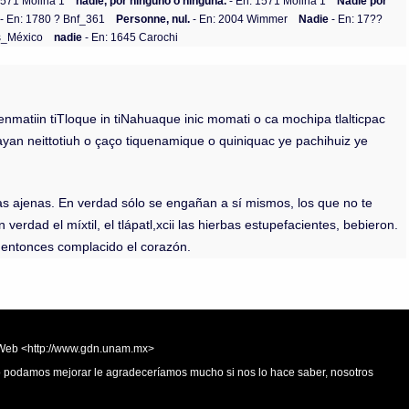
1571 Molina 1
nadie, por ninguno o ninguna.
- En: 1571 Molina 1
Nadie por
- En: 1780 ? Bnf_361
Personne, nul.
- En: 2004 Wimmer
Nadie
- En: 17??
s_México
nadie
- En: 1645 Carochi
enmatiin tiTloque in tiNahuaque inic momati o ca mochipa tlalticpac
huayan neittotiuh o çaço tiquenamique o quiniquac ye pachihuiz ye
osas ajenas. En verdad sólo se engañan a sí mismos, los que no te
verdad el míxtil, el tlápatl,xcii las hierbas estupefacientes, bebieron.
á entonces complacido el corazón.
la Web <http://www.gdn.unam.mx>
 o podamos mejorar le agradeceríamos mucho si nos lo hace saber, nosotros