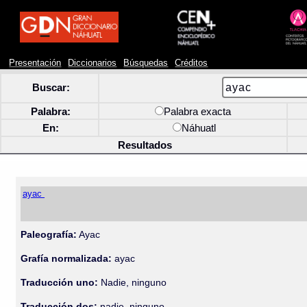
Presentación
Diccionarios
Búsquedas
Créditos
Buscar:
Palabra:
Palabra exacta
En:
Náhuatl
Resultados
ayac
Paleografía:
Ayac
Grafía normalizada:
ayac
Traducción uno:
Nadie, ninguno
Traducción dos:
nadie, ninguno