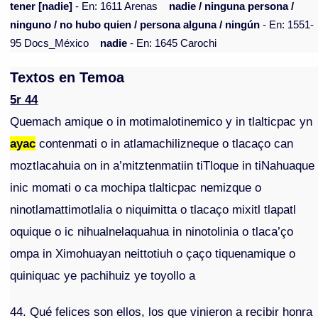
tener [nadie]
- En: 1611 Arenas
nadie / ninguna persona /
ninguno / no hubo quien / persona alguna / ningún
- En: 1551-
95 Docs_México
nadie
- En: 1645 Carochi
Textos en Temoa
5r 44
Quemach amique o in motimalotinemico y in tlalticpac yn
ayac
contenmati o in atlamachilizneque o tlacaço can
moztlacahuia on in a’mitztenmatiin tiTloque in tiNahuaque
inic momati o ca mochipa tlalticpac nemizque o
ninotlamattimotlalia o niquimitta o tlacaço mixitl tlapatl
oquique o ic nihualnelaquahua in ninotolinia o tlaca’ço
ompa in Ximohuayan neittotiuh o çaço tiquenamique o
quiniquac ye pachihuiz ye toyollo a
44. Qué felices son ellos, los que vinieron a recibir honra