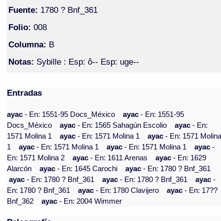
Fuente:
1780 ? Bnf_361
Folio:
008
Columna:
B
Notas:
Sybille : Esp: ô-- Esp: uge--
Entradas
ayac
- En: 1551-95 Docs_México
ayac
- En: 1551-95
Docs_México
ayac
- En: 1565 Sahagún Escolio
ayac
- En:
1571 Molina 1
ayac
- En: 1571 Molina 1
ayac
- En: 1571 Molin
1
ayac
- En: 1571 Molina 1
ayac
- En: 1571 Molina 1
ayac
-
En: 1571 Molina 2
ayac
- En: 1611 Arenas
ayac
- En: 1629
Alarcón
ayac
- En: 1645 Carochi
ayac
- En: 1780 ? Bnf_361
ayac
- En: 1780 ? Bnf_361
ayac
- En: 1780 ? Bnf_361
ayac
-
En: 1780 ? Bnf_361
ayac
- En: 1780 Clavijero
ayac
- En: 17??
Bnf_362
ayac
- En: 2004 Wimmer