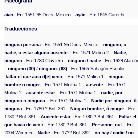
Paleografía
aiac
- En: 1551-95 Docs_México
ayäc
- En: 1645 Carochi
Traducciones
ninguna persona
- En: 1551-95 Docs_México
ninguno, o
nadie, o estar alguno ausente.
- En: 1571 Molina 2
Nadie,
ninguno
- En: 1780 Clavijero
ninguno / nadie
- En: 1629 Alarcó
ninguno (30) / ninguno. (63)
- En: 1565 Sahagún Escolio
faltar el que auia d[e] venir.
- En: 1571 Molina 1
ningun
hombre o muger.
- En: 1571 Molina 1
ausente.
- En: 1571
Molina 1
ausente estar.
- En: 1571 Molina 1
nadie, por
ninguno o ninguna.
- En: 1571 Molina 1
Nadie por ninguno, ô
ninguna
- En: 1780 ? Bnf_361
Ningun hombre, ô muger
- En:
1780 ? Bnf_361
Aucente estar
- En: 1780 ? Bnf_361
Faltar el
que havia de venir
- En: 1780 ? Bnf_361
Personne, nul.
- En:
2004 Wimmer
Nadie
- En: 17?? Bnf_362
no hay / nadie / no