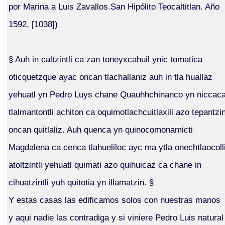
por Marina a Luis Zavallos.San Hipólito Teocaltitlan. Año
1592, [1038])
§ Auh in caltzintli ca zan toneyxcahuil ynic tomatica
oticquetzque ayac oncan tlachallaniz auh in tla huallaz
yehuatl yn Pedro Luys chane Quauhhchinanco yn niccac
tlalmantontli achiton ca oquimotlachcuitlaxili azo tepantzi
oncan quitlaliz. Auh quenca yn quinocomonamicti
Magdalena ca cenca tlahueliloc ayc ma ytla onechtlaocoll
atoltzintli yehuatl quimati azo quihuicaz ca chane in
cihuatzintli yuh quitotia yn illamatzin. §
Y estas casas las edificamos solos con nuestras manos
y aqui nadie las contradiga y si viniere Pedro Luis natural