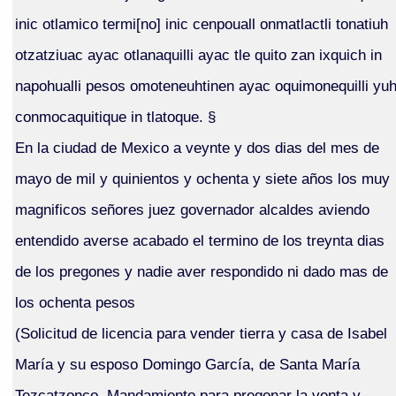
inic otlamico termi[no] inic cenpouall onmatlactli tonatiuh
otzatziuac ayac otlanaquilli ayac tle quito zan ixquich in
napohualli pesos omoteneuhtinen ayac oquimonequilli yu
conmocaquitique in tlatoque. §
En la ciudad de Mexico a veynte y dos dias del mes de
mayo de mil y quinientos y ochenta y siete años los muy
magnificos señores juez governador alcaldes aviendo
entendido averse acabado el termino de los treynta dias
de los pregones y nadie aver respondido ni dado mas de
los ochenta pesos
(Solicitud de licencia para vender tierra y casa de Isabel
María y su esposo Domingo García, de Santa María
Tezcatzonco. Mandamiento para pregonar la venta y