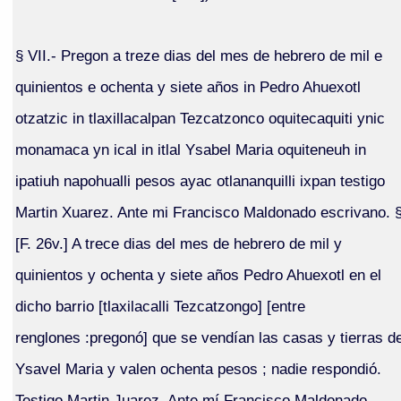
§ VII.- Pregon a treze dias del mes de hebrero de mil e
quinientos e ochenta y siete años in Pedro Ahuexotl
otzatzic in tlaxillacalpan Tezcatzonco oquitecaquiti ynic
monamaca yn ical in itlal Ysabel Maria oquiteneuh in
ipatiuh napohualli pesos ayac otlananquilli ixpan testigo
Martin Xuarez. Ante mi Francisco Maldonado escrivano. 
[F. 26v.] A trece dias del mes de hebrero de mil y
quinientos y ochenta y siete años Pedro Ahuexotl en el
dicho barrio [tlaxilacalli Tezcatzongo] [entre
renglones :pregonó] que se vendían las casas y tierras d
Ysavel Maria y valen ochenta pesos ; nadie respondió.
Testigo Martin Juarez. Ante mí Francisco Maldonado,