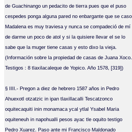
de Guachinango un pedacito de tierra pues que el puso
cespedes ponga alguna pared no enbargante que se caso
Madalena es muy traviesa y nunca se compadeció de mí
de darme un poco de atol y si la quisiere llevar el se lo
sabe que la muger tiene casas y esto dixo la vieja.
(Información sobre la propiedad de casas de Juana Xoco.
Testigos : 8 tlaxilacaleque de Yopico. Año 1578, [319])
§ IIII.- Pregon a diez de hebrero 1587 años in Pedro
Ahuexotl otzatzic in ipan tlaxillacalli Tescatzonco
oquitecaquiti inin monamaca ycal ytlal Ysabel Maria
oquiteneuh in napohualli pesos ayac tle oquito testigo
Pedro Xuarez. Paso ante mi Francisco Maldonado