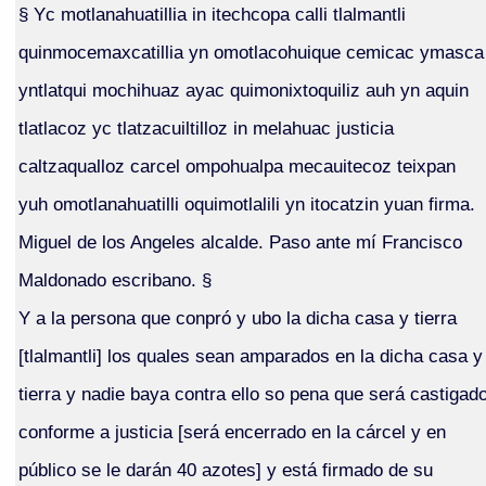
§ Yc motlanahuatillia in itechcopa calli tlalmantli
quinmocemaxcatillia yn omotlacohuique cemicac ymasca
yntlatqui mochihuaz ayac quimonixtoquiliz auh yn aquin
tlatlacoz yc tlatzacuiltilloz in melahuac justicia
caltzaqualloz carcel ompohualpa mecauitecoz teixpan
yuh omotlanahuatilli oquimotlalili yn itocatzin yuan firma.
Miguel de los Angeles alcalde. Paso ante mí Francisco
Maldonado escribano. §
Y a la persona que conpró y ubo la dicha casa y tierra
[tlalmantli] los quales sean amparados en la dicha casa y
tierra y nadie baya contra ello so pena que será castigad
conforme a justicia [será encerrado en la cárcel y en
público se le darán 40 azotes] y está firmado de su