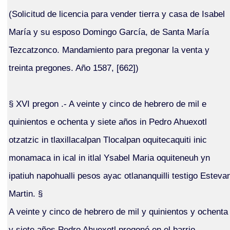
(Solicitud de licencia para vender tierra y casa de Isabel
María y su esposo Domingo García, de Santa María
Tezcatzonco. Mandamiento para pregonar la venta y
treinta pregones. Año 1587, [662])
§ XVI pregon .- A veinte y cinco de hebrero de mil e
quinientos e ochenta y siete años in Pedro Ahuexotl
otzatzic in tlaxillacalpan Tlocalpan oquitecaquiti inic
monamaca in ical in itlal Ysabel Maria oquiteneuh yn
ipatiuh napohualli pesos ayac otlananquilli testigo Esteva
Martin. §
A veinte y cinco de hebrero de mil y quinientos y ochenta
y siete años Pedro Ahuexotl pregonó en el barrio