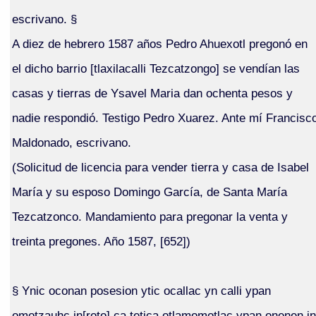
escrivano. §
A diez de hebrero 1587 años Pedro Ahuexotl pregonó en
el dicho barrio [tlaxilacalli Tezcatzongo] se vendían las
casas y tierras de Ysavel Maria dan ochenta pesos y
nadie respondió. Testigo Pedro Xuarez. Ante mí Francisc
Maldonado, escrivano.
(Solicitud de licencia para vender tierra y casa de Isabel
María y su esposo Domingo García, de Santa María
Tezcatzonco. Mandamiento para pregonar la venta y
treinta pregones. Año 1587, [652])
§ Ynic oconan posesion ytic ocallac yn calli ypan
omotzauhc in[roto] ca tetica otlamomotlac ypan onenen in