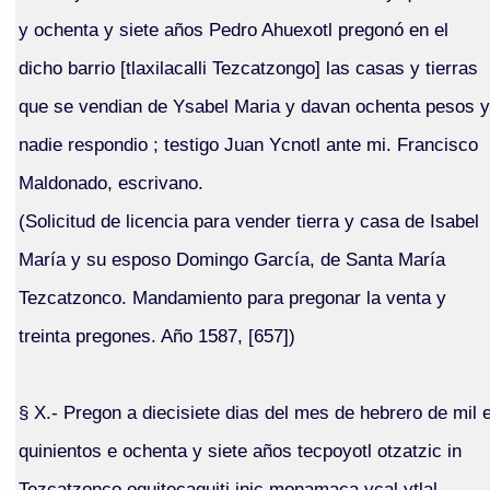
y ochenta y siete años Pedro Ahuexotl pregonó en el
dicho barrio [tlaxilacalli Tezcatzongo] las casas y tierras
que se vendian de Ysabel Maria y davan ochenta pesos y
nadie respondio ; testigo Juan Ycnotl ante mi. Francisco
Maldonado, escrivano.
(Solicitud de licencia para vender tierra y casa de Isabel
María y su esposo Domingo García, de Santa María
Tezcatzonco. Mandamiento para pregonar la venta y
treinta pregones. Año 1587, [657])
§ X.- Pregon a diecisiete dias del mes de hebrero de mil 
quinientos e ochenta y siete años tecpoyotl otzatzic in
Tezcatzonco oquitecaquiti inic monamaca ycal ytlal