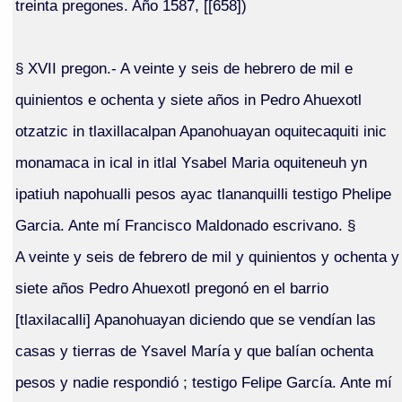
treinta pregones. Año 1587, [[658])
§ XVII pregon.- A veinte y seis de hebrero de mil e
quinientos e ochenta y siete años in Pedro Ahuexotl
otzatzic in tlaxillacalpan Apanohuayan oquitecaquiti inic
monamaca in ical in itlal Ysabel Maria oquiteneuh yn
ipatiuh napohualli pesos ayac tlananquilli testigo Phelipe
Garcia. Ante mí Francisco Maldonado escrivano. §
A veinte y seis de febrero de mil y quinientos y ochenta y
siete años Pedro Ahuexotl pregonó en el barrio
[tlaxilacalli] Apanohuayan diciendo que se vendían las
casas y tierras de Ysavel María y que balían ochenta
pesos y nadie respondió ; testigo Felipe García. Ante mí